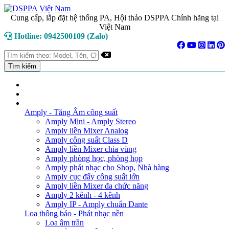
Cung cấp, lắp đặt hệ thống PA, Hội thảo DSPPA Chính hãng tại
Việt Nam
Hotline: 0942500109 (Zalo)
TRANG CHỦ
GIỚI THIỆU
DANH MỤC SẢN PHẨM
Amply - Tăng Âm công suất
Amply Mini - Amply Stereo
Amply liền Mixer Analog
Amply công suất Class D
Amply liền Mixer chia vùng
Amply phòng học, phòng họp
Amply phát nhạc cho Shop, Nhà hàng
Amply cục đẩy công suất lớn
Amply liền Mixer đa chức năng
Amply 2 kênh - 4 kênh
Amply IP - Amply chuẩn Dante
Loa thông báo - Phát nhạc nền
Loa âm trần