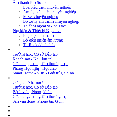
Âm thanh Pro Sound
Loa biễu diễn chuyên nghiệp
Amply biễu diễn chuyên nghiệp
Mixer chuyên nghiệp
Bộ xử lý âm thanh chuyên nghiệp
Thiết bị ngoại vi - phụ trợ
Phụ kiện & Thiết bị Ngoại vi
Phụ kiện âm thanh
Bộ điều khiển âm lượng
Tủ Rack đặt thiết bị
GIẢI PHÁP
Trường học, Cơ sở Đào tạo
Khách sạn - Khu lưu trú
Cửa hàng, Trung tâm thương mại
Phòng Hội nghị - Hội thảo
Smart Home - Villa - Giải trí gia đình
DỰ ÁN
Cơ quan Nhà nước
Trường học, Cơ sở Đào tạo
Bệnh viện, Phòng khám
Cửa hàng, Trung tâm thương mại
Sân vận động, Phòng tập Gym
BẢN TIN
DOWNLOAD
LIÊN HỆ