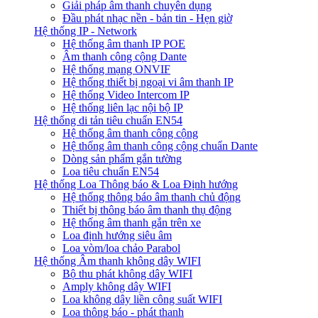
Giải pháp âm thanh chuyên dụng
Đầu phát nhạc nền - bản tin - Hẹn giờ
Hệ thống IP - Network
Hệ thống âm thanh IP POE
Âm thanh công cộng Dante
Hệ thống mạng ONVIF
Hệ thống thiết bị ngoại vi âm thanh IP
Hệ thống Video Intercom IP
Hệ thống liên lạc nội bộ IP
Hệ thống di tản tiêu chuẩn EN54
Hệ thống âm thanh công cộng
Hệ thống âm thanh công cộng chuẩn Dante
Dòng sản phẩm gắn tường
Loa tiêu chuẩn EN54
Hệ thống Loa Thông báo & Loa Định hướng
Hệ thống thông báo âm thanh chủ động
Thiết bị thông báo âm thanh thụ động
Hệ thống âm thanh gắn trên xe
Loa định hướng siêu âm
Loa vòm/loa chảo Parabol
Hệ thống Âm thanh không dây WIFI
Bộ thu phát không dây WIFI
Amply không dây WIFI
Loa không dây liền công suất WIFI
Loa thông báo - phát thanh