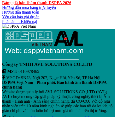
Bảng giá bán lẻ âm thanh DSPPA 2026
Hướng dẫn mua hàng trực tuyến
Hướng dẫn thanh toán
Yêu cầu báo giá dự án
Phán ánh - Khiếu nại
Công ty TNHH AVL SOLUTIONS CO.,LTD
MST:
0110978465
VP GD: SN78, Ngõ 207, Ngọc Hồi, Yên Sở, TP Hà Nội
DSPPA Việt Nam - Phân phối, Bảo hành âm thanh DSPPA
chính hãng
Website được quản lý bởi AVL SOLUTIONS CO.,LTD (AVL).
AVL chuyên cung cấp giải pháp kỹ thuật, công nghệ, thiết bị Âm
thanh - Hình ảnh - Ánh sáng chính hãng, đủ CO/CQ, Với độ ngũ
nhân viên trên 10 năm kinh nghiệp sẽ giúp các bạn tối đa lợi ích, tội
giản chi phí và luôn luôn hỗ trợ mức giá tốt nhất trên thị trường.