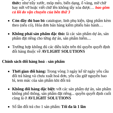
thức:
như trầy xước, móp méo, biến dạng, ố vàng, mờ chữ
hay nứt vỡ hoặc viết chữ lên không tẩy xóa được…
bao gồm
cả lỗi do vận chuyển của bên thứ 3
Còn đầy đủ bao bì:
catalogue, linh phụ kiện, tặng phẩm kèm
theo (nếu có), Hóa đơn bán hàng kiêm phiếu bảo hành…
Không phải sản phẩm đặc thù:
là các sản phẩm dự án, sản
phẩm đặt riêng cho từng dự án, sản phẩm hiếm....
Trường hợp không đủ các điều kiện trên thì quyền quyết định
đổi hàng thuộc về
AVLIGHT SOLUTIONS
Chính sách đổi hàng hoá - sản phẩm
Thời gian đổi hàng:
Trong vòng 3 ngày kể từ ngày yêu cầu
đổi trả hàng và chưa xuất hoá đơn, yêu cầu giữ nguyên bao
bì, tem mác của sản phẩm khi đổi trả
Không đổi hàng đặc biệt:
với các sản phẩm dự án, sản phẩm
không phổ thông, sản phẩm đặt riêng... quyền quyết định cuối
cùng là ở
AVLIGHT SOLUTIONS
Số lần đổi trả cho 1 sản phẩm:
Tối đa là 1 lần