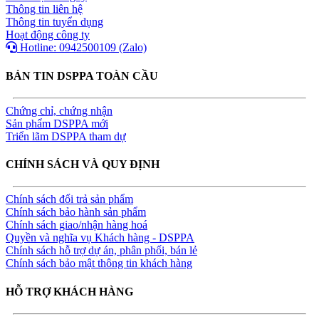
Thông tin liên hệ
Thông tin tuyển dụng
Hoạt động công ty
Hotline: 0942500109 (Zalo)
BẢN TIN DSPPA TOÀN CẦU
Chứng chỉ, chứng nhận
Sản phẩm DSPPA mới
Triển lãm DSPPA tham dự
CHÍNH SÁCH VÀ QUY ĐỊNH
Chính sách đổi trả sản phẩm
Chính sách bảo hành sản phẩm
Chính sách giao/nhận hàng hoá
Quyền và nghĩa vụ Khách hàng - DSPPA
Chính sách hỗ trợ dự án, phân phối, bán lẻ
Chính sách bảo mật thông tin khách hàng
HỖ TRỢ KHÁCH HÀNG