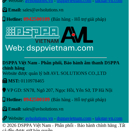
Website:
avlsolutions.vn
-
dsppavietnam.com
-
takstar-vn.com
Email:
sales@avlsolutions.vn
0942500109
Hotline:
(Bán hàng - Hỗ trợ giải pháp)
DSPPA Việt Nam - Phân phối, Bảo hành âm thanh DSPPA
chính hãng
Website được quản lý bởi AVL SOLUTIONS CO.,LTD
MST:
0110978465
VP GD: SN78, Ngõ 207, Ngọc Hồi, Yên Sở, TP Hà Nội
0942500109
Hotline:
(Bán hàng - Hỗ trợ giải pháp)
Email:
sales@avlsolutions.vn
Website:
avlsolutions.vn
-
dsppavietnam.com
-
takstar-vn.com
© 2026 DSPPA Việt Nam - Phân phối - Bảo hành chính hãng .Tất
cả đều được giữ bản quyền.