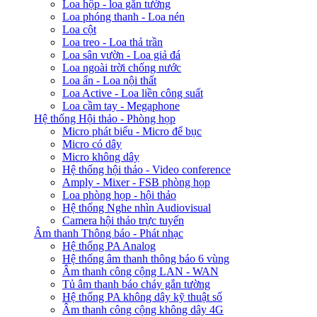
Loa hộp - loa gắn tường
Loa phóng thanh - Loa nén
Loa cột
Loa treo - Loa thả trần
Loa sân vườn - Loa giả đá
Loa ngoài trời chống nước
Loa ẩn - Loa nội thất
Loa Active - Loa liền công suất
Loa cầm tay - Megaphone
Hệ thống Hội thảo - Phòng họp
Micro phát biểu - Micro để bục
Micro có dây
Micro không dây
Hệ thống hội thảo - Video conference
Amply - Mixer - FSB phòng họp
Loa phòng họp - hội thảo
Hệ thống Nghe nhìn Audiovisual
Camera hội thảo trực tuyến
Âm thanh Thông báo - Phát nhạc
Hệ thống PA Analog
Hệ thống âm thanh thông báo 6 vùng
Âm thanh công cộng LAN - WAN
Tủ âm thanh báo cháy gắn tường
Hệ thống PA không dây kỹ thuật số
Âm thanh công cộng không dây 4G