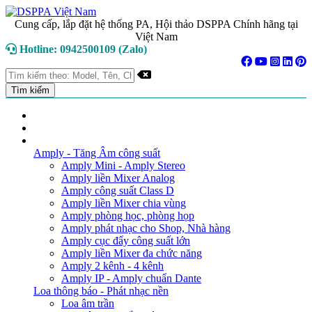
Cung cấp, lắp đặt hệ thống PA, Hội thảo DSPPA Chính hãng tại
Việt Nam
Hotline: 0942500109 (Zalo)
TRANG CHỦ
GIỚI THIỆU
DANH MỤC SẢN PHẨM
Amply - Tăng Âm công suất
Amply Mini - Amply Stereo
Amply liền Mixer Analog
Amply công suất Class D
Amply liền Mixer chia vùng
Amply phòng học, phòng họp
Amply phát nhạc cho Shop, Nhà hàng
Amply cục đẩy công suất lớn
Amply liền Mixer đa chức năng
Amply 2 kênh - 4 kênh
Amply IP - Amply chuẩn Dante
Loa thông báo - Phát nhạc nền
Loa âm trần