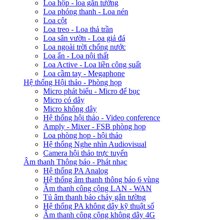
Loa hộp - loa gắn tường
Loa phóng thanh - Loa nén
Loa cột
Loa treo - Loa thả trần
Loa sân vườn - Loa giả đá
Loa ngoài trời chống nước
Loa ẩn - Loa nội thất
Loa Active - Loa liền công suất
Loa cầm tay - Megaphone
Hệ thống Hội thảo - Phòng họp
Micro phát biểu - Micro để bục
Micro có dây
Micro không dây
Hệ thống hội thảo - Video conference
Amply - Mixer - FSB phòng họp
Loa phòng họp - hội thảo
Hệ thống Nghe nhìn Audiovisual
Camera hội thảo trực tuyến
Âm thanh Thông báo - Phát nhạc
Hệ thống PA Analog
Hệ thống âm thanh thông báo 6 vùng
Âm thanh công cộng LAN - WAN
Tủ âm thanh báo cháy gắn tường
Hệ thống PA không dây kỹ thuật số
Âm thanh công cộng không dây 4G