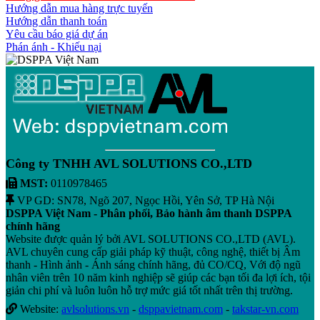
Hướng dẫn mua hàng trực tuyến
Hướng dẫn thanh toán
Yêu cầu báo giá dự án
Phán ánh - Khiếu nại
Công ty TNHH AVL SOLUTIONS CO.,LTD
MST:
0110978465
VP GD: SN78, Ngõ 207, Ngọc Hồi, Yên Sở, TP Hà Nội
DSPPA Việt Nam - Phân phối, Bảo hành âm thanh DSPPA
chính hãng
Website được quản lý bởi AVL SOLUTIONS CO.,LTD (AVL).
AVL chuyên cung cấp giải pháp kỹ thuật, công nghệ, thiết bị Âm
thanh - Hình ảnh - Ánh sáng chính hãng, đủ CO/CQ, Với độ ngũ
nhân viên trên 10 năm kinh nghiệp sẽ giúp các bạn tối đa lợi ích, tội
giản chi phí và luôn luôn hỗ trợ mức giá tốt nhất trên thị trường.
Website:
avlsolutions.vn
-
dsppavietnam.com
-
takstar-vn.com