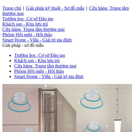
Trang chủ
Giải pháp kỹ thuật - Sơ đồ mẫu
Cửa hàng, Trung tâm
|
|
thương mại
Trường học, Cơ sở Đào tạo
Khách sạn - Khu lưu trú
Cửa hàng, Trung tâm thương mại
Phòng Hội nghị - Hội thảo
Smart Home - Villa - Giải trí gia đình
Giải pháp - sơ đồ mẫu
Trường học, Cơ sở Đào tạo
Khách sạn - Khu lưu trú
Cửa hàng, Trung tâm thương mại
Phòng Hội nghị - Hội thảo
Smart Home - Villa - Giải trí gia đình