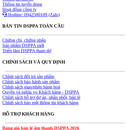
Thông tin tuyển dụng
Hoạt động công ty
Hotline: 0942500109 (Zalo)
BẢN TIN DSPPA TOÀN CẦU
Chứng chỉ, chứng nhận
Sản phẩm DSPPA mới
Triển lãm DSPPA tham dự
CHÍNH SÁCH VÀ QUY ĐỊNH
Chính sách đổi trả sản phẩm
Chính sách bảo hành sản phẩm
Chính sách giao/nhận hàng hoá
Quyền và nghĩa vụ Khách hàng - DSPPA
Chính sách hỗ trợ dự án, phân phối, bán lẻ
Chính sách bảo mật thông tin khách hàng
HỖ TRỢ KHÁCH HÀNG
Bảng giá bán lẻ âm thanh DSPPA 2026