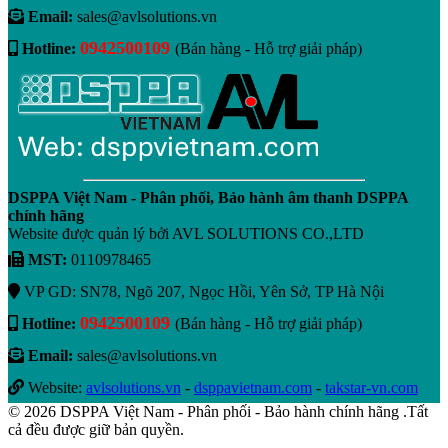
Email:
sales@avlsolutions.vn
0942500109
Hotline:
(Bán hàng - Hỗ trợ giải pháp)
DSPPA Việt Nam - Phân phối, Bảo hành âm thanh DSPPA
chính hãng
Website được quản lý bởi AVL SOLUTIONS CO.,LTD
MST:
0110978465
VP GD: SN78, Ngõ 207, Ngọc Hồi, Yên Sở, TP Hà Nội
0942500109
Hotline:
(Bán hàng - Hỗ trợ giải pháp)
Email:
sales@avlsolutions.vn
Website:
avlsolutions.vn
-
dsppavietnam.com
-
takstar-vn.com
© 2026 DSPPA Việt Nam - Phân phối - Bảo hành chính hãng .Tất
cả đều được giữ bản quyền.