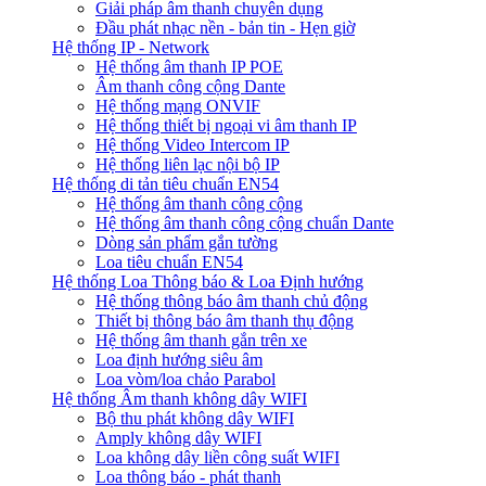
Giải pháp âm thanh chuyên dụng
Đầu phát nhạc nền - bản tin - Hẹn giờ
Hệ thống IP - Network
Hệ thống âm thanh IP POE
Âm thanh công cộng Dante
Hệ thống mạng ONVIF
Hệ thống thiết bị ngoại vi âm thanh IP
Hệ thống Video Intercom IP
Hệ thống liên lạc nội bộ IP
Hệ thống di tản tiêu chuẩn EN54
Hệ thống âm thanh công cộng
Hệ thống âm thanh công cộng chuẩn Dante
Dòng sản phẩm gắn tường
Loa tiêu chuẩn EN54
Hệ thống Loa Thông báo & Loa Định hướng
Hệ thống thông báo âm thanh chủ động
Thiết bị thông báo âm thanh thụ động
Hệ thống âm thanh gắn trên xe
Loa định hướng siêu âm
Loa vòm/loa chảo Parabol
Hệ thống Âm thanh không dây WIFI
Bộ thu phát không dây WIFI
Amply không dây WIFI
Loa không dây liền công suất WIFI
Loa thông báo - phát thanh