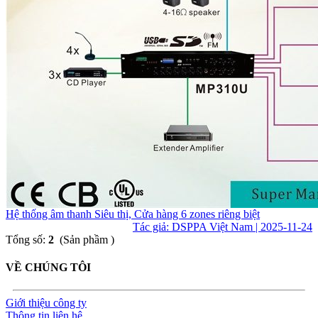
Hệ thống âm thanh Siêu thị, Cửa hàng 6 zones riêng biệt
Tác giả: DSPPA Việt Nam | 2025-11-24
Tổng số:
2
(Sản phầm )
VỀ CHÚNG TÔI
Giới thiệu công ty
Thông tin liên hệ