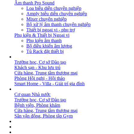
Âm thanh Pro Sound
Loa biễu diễn chuyên nghiệp
Amply biễu diễn chuyên nghiệp
Mixer chuyên nghiệp
Bộ xử lý âm thanh chuyên nghiệp
Thiết bị ngoại vi - phụ trợ
Phụ kiện & Thiết bị Ngoại vi
Phụ kiện âm thanh
Bộ điều khiển âm lượng
Tủ Rack đặt thiết bị
GIẢI PHÁP
Trường học, Cơ sở Đào tạo
Khách sạn - Khu lưu trú
Cửa hàng, Trung tâm thương mại
Phòng Hội nghị - Hội thảo
Smart Home - Villa - Giải trí gia đình
DỰ ÁN
Cơ quan Nhà nước
Trường học, Cơ sở Đào tạo
Bệnh viện, Phòng khám
Cửa hàng, Trung tâm thương mại
Sân vận động, Phòng tập Gym
BẢN TIN
DOWNLOAD
LIÊN HỆ