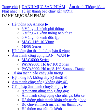
Trang chủ
DANH MỤC SẢN PHẨM
Âm thanh Thông báo -
|
|
Phát nhạc
Tủ âm thanh báo cháy gắn tường
|
DANH MỤC SẢN PHẨM
Hệ thống PA Analog
▶
6 Vùng - 1 kênh phổ thông
6 Vùng - 1 kênh thông báo từ xa
6 Vùng - 6 kênh độc lập
MAG1116: 10 Vùng
MP98 Series
Hệ thống âm thanh thông báo 6 vùng
Âm thanh công cộng LAN - WAN
▶
MAG6000 Series
PAVA9000: Hỗ trợ 160 Zones
PAVA8000: Hỗ trợ 8-160 Zones - Dante
Tủ âm thanh báo cháy gắn tường
Hệ thống PA không dây kỹ thuật số
Âm thanh công cộng không dây 4G
Giải pháp âm thanh chuyên dụng
▶
Âm thanh dùng cho giảng dạy
Âm thanh công cộng cho nhà ga, bến xe
Hệ thống phát thanh khẩn cấp trường học
Bộ chuyển mạch ma trận âm thanh 8x8
Hệ thống ma trận đa kênh