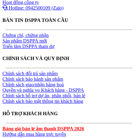
Hoạt động công ty
Hotline: 0942500109 (Zalo)
BẢN TIN DSPPA TOÀN CẦU
Chứng chỉ, chứng nhận
Sản phẩm DSPPA mới
Triển lãm DSPPA tham dự
CHÍNH SÁCH VÀ QUY ĐỊNH
Chính sách đổi trả sản phẩm
Chính sách bảo hành sản phẩm
Chính sách giao/nhận hàng hoá
Quyền và nghĩa vụ Khách hàng - DSPPA
Chính sách hỗ trợ dự án, phân phối, bán lẻ
Chính sách bảo mật thông tin khách hàng
HỖ TRỢ KHÁCH HÀNG
Bảng giá bán lẻ âm thanh DSPPA 2026
Hướng dẫn mua hàng trực tuyến