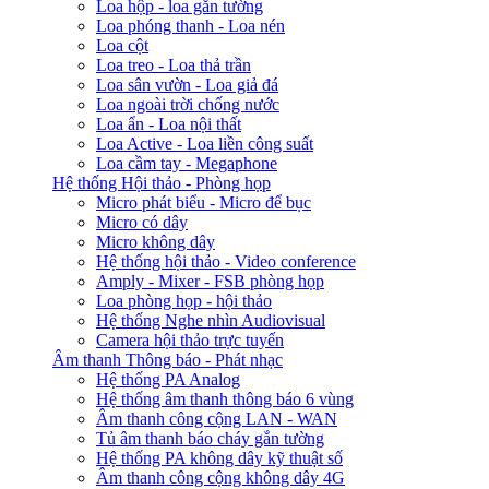
Loa hộp - loa gắn tường
Loa phóng thanh - Loa nén
Loa cột
Loa treo - Loa thả trần
Loa sân vườn - Loa giả đá
Loa ngoài trời chống nước
Loa ẩn - Loa nội thất
Loa Active - Loa liền công suất
Loa cầm tay - Megaphone
Hệ thống Hội thảo - Phòng họp
Micro phát biểu - Micro để bục
Micro có dây
Micro không dây
Hệ thống hội thảo - Video conference
Amply - Mixer - FSB phòng họp
Loa phòng họp - hội thảo
Hệ thống Nghe nhìn Audiovisual
Camera hội thảo trực tuyến
Âm thanh Thông báo - Phát nhạc
Hệ thống PA Analog
Hệ thống âm thanh thông báo 6 vùng
Âm thanh công cộng LAN - WAN
Tủ âm thanh báo cháy gắn tường
Hệ thống PA không dây kỹ thuật số
Âm thanh công cộng không dây 4G