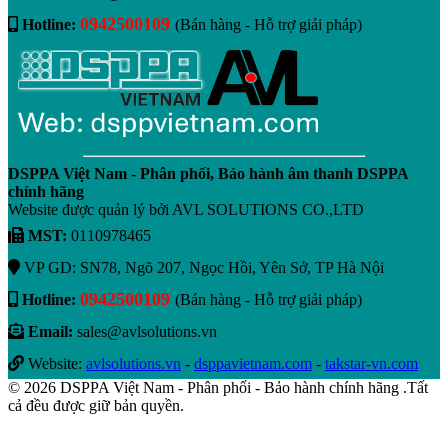
0942500109
Hotline:
(Bán hàng - Hỗ trợ giải pháp)
DSPPA Việt Nam - Phân phối, Bảo hành âm thanh DSPPA
chính hãng
Website được quản lý bởi AVL SOLUTIONS CO.,LTD
MST:
0110978465
VP GD: SN78, Ngõ 207, Ngọc Hồi, Yên Sở, TP Hà Nội
0942500109
Hotline:
(Bán hàng - Hỗ trợ giải pháp)
Email:
sales@avlsolutions.vn
Website:
avlsolutions.vn
-
dsppavietnam.com
-
takstar-vn.com
© 2026 DSPPA Việt Nam - Phân phối - Bảo hành chính hãng .Tất
cả đều được giữ bản quyền.