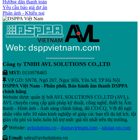
Hướng dẫn thanh toán
Yêu cầu báo giá dự án
Phán ánh - Khiếu nại
Công ty TNHH AVL SOLUTIONS CO.,LTD
MST:
0110978465
VP GD: SN78, Ngõ 207, Ngọc Hồi, Yên Sở, TP Hà Nội
DSPPA Việt Nam - Phân phối, Bảo hành âm thanh DSPPA
chính hãng
Website được quản lý bởi AVL SOLUTIONS CO.,LTD (AVL).
AVL chuyên cung cấp giải pháp kỹ thuật, công nghệ, thiết bị Âm
thanh - Hình ảnh - Ánh sáng chính hãng, đủ CO/CQ, Với độ ngũ
nhân viên trên 10 năm kinh nghiệp sẽ giúp các bạn tối đa lợi ích, tội
giản chi phí và luôn luôn hỗ trợ mức giá tốt nhất trên thị trường.
Website:
avlsolutions.vn
-
dsppavietnam.com
-
takstar-vn.com
Email:
sales@avlsolutions.vn