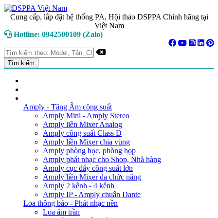
Cung cấp, lắp đặt hệ thống PA, Hội thảo DSPPA Chính hãng tại
Việt Nam
Hotline: 0942500109 (Zalo)
TRANG CHỦ
GIỚI THIỆU
DANH MỤC SẢN PHẨM
Amply - Tăng Âm công suất
Amply Mini - Amply Stereo
Amply liền Mixer Analog
Amply công suất Class D
Amply liền Mixer chia vùng
Amply phòng học, phòng họp
Amply phát nhạc cho Shop, Nhà hàng
Amply cục đẩy công suất lớn
Amply liền Mixer đa chức năng
Amply 2 kênh - 4 kênh
Amply IP - Amply chuẩn Dante
Loa thông báo - Phát nhạc nền
Loa âm trần