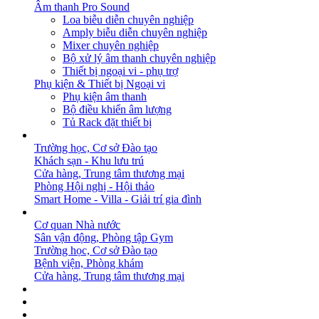
Âm thanh Pro Sound
Loa biễu diễn chuyên nghiệp
Amply biễu diễn chuyên nghiệp
Mixer chuyên nghiệp
Bộ xử lý âm thanh chuyên nghiệp
Thiết bị ngoại vi - phụ trợ
Phụ kiện & Thiết bị Ngoại vi
Phụ kiện âm thanh
Bộ điều khiển âm lượng
Tủ Rack đặt thiết bị
GIẢI PHÁP
Trường học, Cơ sở Đào tạo
Khách sạn - Khu lưu trú
Cửa hàng, Trung tâm thương mại
Phòng Hội nghị - Hội thảo
Smart Home - Villa - Giải trí gia đình
DỰ ÁN
Cơ quan Nhà nước
Sân vận động, Phòng tập Gym
Trường học, Cơ sở Đào tạo
Bệnh viện, Phòng khám
Cửa hàng, Trung tâm thương mại
BẢN TIN
DOWNLOAD
LIÊN HỆ