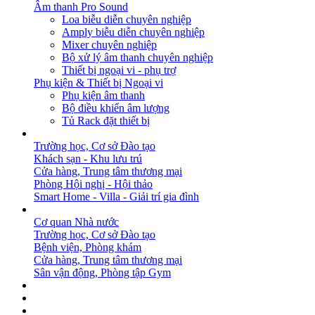
Âm thanh Pro Sound
Loa biễu diễn chuyên nghiệp
Amply biễu diễn chuyên nghiệp
Mixer chuyên nghiệp
Bộ xử lý âm thanh chuyên nghiệp
Thiết bị ngoại vi - phụ trợ
Phụ kiện & Thiết bị Ngoại vi
Phụ kiện âm thanh
Bộ điều khiển âm lượng
Tủ Rack đặt thiết bị
GIẢI PHÁP
Trường học, Cơ sở Đào tạo
Khách sạn - Khu lưu trú
Cửa hàng, Trung tâm thương mại
Phòng Hội nghị - Hội thảo
Smart Home - Villa - Giải trí gia đình
DỰ ÁN
Cơ quan Nhà nước
Trường học, Cơ sở Đào tạo
Bệnh viện, Phòng khám
Cửa hàng, Trung tâm thương mại
Sân vận động, Phòng tập Gym
BẢN TIN
DOWNLOAD
LIÊN HỆ