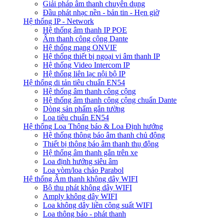
Giải pháp âm thanh chuyên dụng
Đầu phát nhạc nền - bản tin - Hẹn giờ
Hệ thống IP - Network
Hệ thống âm thanh IP POE
Âm thanh công cộng Dante
Hệ thống mạng ONVIF
Hệ thống thiết bị ngoại vi âm thanh IP
Hệ thống Video Intercom IP
Hệ thống liên lạc nội bộ IP
Hệ thống di tản tiêu chuẩn EN54
Hệ thống âm thanh công cộng
Hệ thống âm thanh công cộng chuẩn Dante
Dòng sản phẩm gắn tường
Loa tiêu chuẩn EN54
Hệ thống Loa Thông báo & Loa Định hướng
Hệ thống thông báo âm thanh chủ động
Thiết bị thông báo âm thanh thụ động
Hệ thống âm thanh gắn trên xe
Loa định hướng siêu âm
Loa vòm/loa chảo Parabol
Hệ thống Âm thanh không dây WIFI
Bộ thu phát không dây WIFI
Amply không dây WIFI
Loa không dây liền công suất WIFI
Loa thông báo - phát thanh