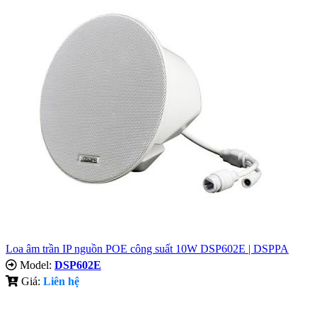
Loa âm trần IP nguồn POE công suất 10W DSP602E | DSPPA
Model:
DSP602E
Giá:
Liên hệ