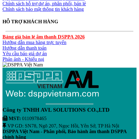
Chính sách hỗ trợ dự án, phân phối, bán lẻ
Chính sách bảo mật thông tin khách hàng
HỖ TRỢ KHÁCH HÀNG
Bảng giá bán lẻ âm thanh DSPPA 2026
Hướng dẫn mua hàng trực tuyến
Hướng dẫn thanh toán
Yêu cầu báo giá dự án
Phán ánh - Khiếu nại
Công ty TNHH AVL SOLUTIONS CO.,LTD
MST:
0110978465
VP GD: SN78, Ngõ 207, Ngọc Hồi, Yên Sở, TP Hà Nội
DSPPA Việt Nam - Phân phối, Bảo hành âm thanh DSPPA
chính hãng