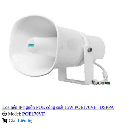
Loa nén IP nguồn POE công suất 15W POE170VF | DSPPA
Model:
POE170VF
Giá:
Liên hệ