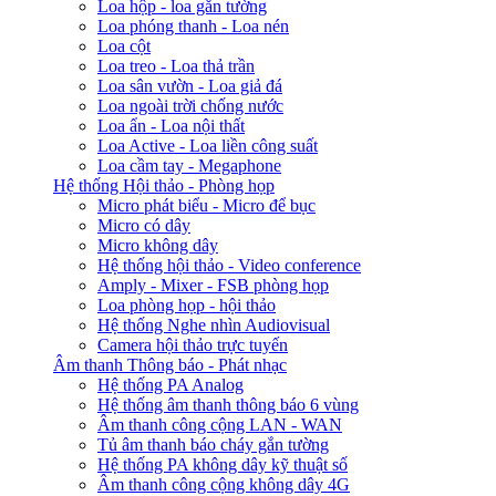
Loa hộp - loa gắn tường
Loa phóng thanh - Loa nén
Loa cột
Loa treo - Loa thả trần
Loa sân vườn - Loa giả đá
Loa ngoài trời chống nước
Loa ẩn - Loa nội thất
Loa Active - Loa liền công suất
Loa cầm tay - Megaphone
Hệ thống Hội thảo - Phòng họp
Micro phát biểu - Micro để bục
Micro có dây
Micro không dây
Hệ thống hội thảo - Video conference
Amply - Mixer - FSB phòng họp
Loa phòng họp - hội thảo
Hệ thống Nghe nhìn Audiovisual
Camera hội thảo trực tuyến
Âm thanh Thông báo - Phát nhạc
Hệ thống PA Analog
Hệ thống âm thanh thông báo 6 vùng
Âm thanh công cộng LAN - WAN
Tủ âm thanh báo cháy gắn tường
Hệ thống PA không dây kỹ thuật số
Âm thanh công cộng không dây 4G