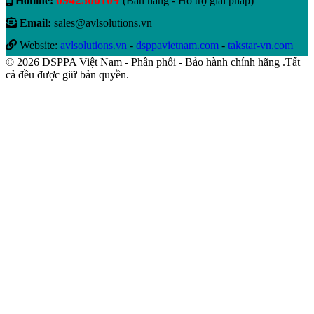
0942500109
Hotline:
(Bán hàng - Hỗ trợ giải pháp)
Email:
sales@avlsolutions.vn
Website:
avlsolutions.vn
-
dsppavietnam.com
-
takstar-vn.com
© 2026 DSPPA Việt Nam - Phân phối - Bảo hành chính hãng .Tất
cả đều được giữ bản quyền.