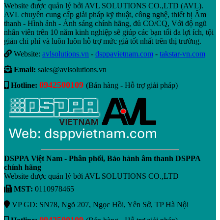
Website được quản lý bởi AVL SOLUTIONS CO.,LTD (AVL).
AVL chuyên cung cấp giải pháp kỹ thuật, công nghệ, thiết bị Âm
thanh - Hình ảnh - Ánh sáng chính hãng, đủ CO/CQ, Với độ ngũ
nhân viên trên 10 năm kinh nghiệp sẽ giúp các bạn tối đa lợi ích, tội
giản chi phí và luôn luôn hỗ trợ mức giá tốt nhất trên thị trường.
Website:
avlsolutions.vn
-
dsppavietnam.com
-
takstar-vn.com
Email:
sales@avlsolutions.vn
0942500109
Hotline:
(Bán hàng - Hỗ trợ giải pháp)
DSPPA Việt Nam - Phân phối, Bảo hành âm thanh DSPPA
chính hãng
Website được quản lý bởi AVL SOLUTIONS CO.,LTD
MST:
0110978465
VP GD: SN78, Ngõ 207, Ngọc Hồi, Yên Sở, TP Hà Nội