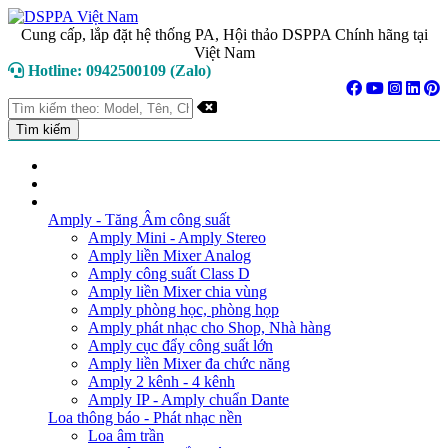
Cung cấp, lắp đặt hệ thống PA, Hội thảo DSPPA Chính hãng tại
Việt Nam
Hotline: 0942500109 (Zalo)
TRANG CHỦ
GIỚI THIỆU
DANH MỤC SẢN PHẨM
Amply - Tăng Âm công suất
Amply Mini - Amply Stereo
Amply liền Mixer Analog
Amply công suất Class D
Amply liền Mixer chia vùng
Amply phòng học, phòng họp
Amply phát nhạc cho Shop, Nhà hàng
Amply cục đẩy công suất lớn
Amply liền Mixer đa chức năng
Amply 2 kênh - 4 kênh
Amply IP - Amply chuẩn Dante
Loa thông báo - Phát nhạc nền
Loa âm trần