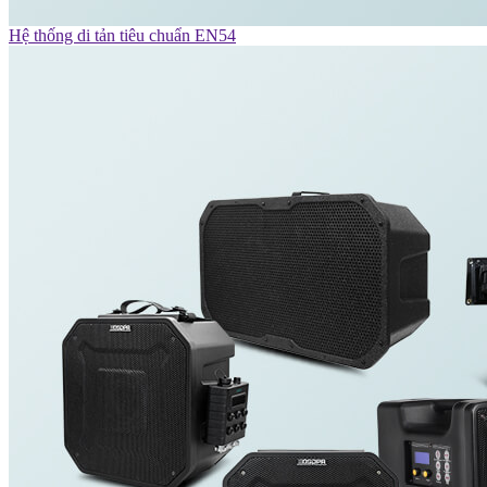
Hệ thống di tản tiêu chuẩn EN54