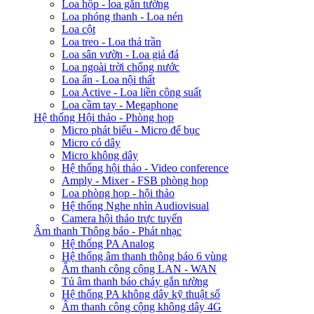
Loa hộp - loa gắn tường
Loa phóng thanh - Loa nén
Loa cột
Loa treo - Loa thả trần
Loa sân vườn - Loa giả đá
Loa ngoài trời chống nước
Loa ẩn - Loa nội thất
Loa Active - Loa liền công suất
Loa cầm tay - Megaphone
Hệ thống Hội thảo - Phòng họp
Micro phát biểu - Micro để bục
Micro có dây
Micro không dây
Hệ thống hội thảo - Video conference
Amply - Mixer - FSB phòng họp
Loa phòng họp - hội thảo
Hệ thống Nghe nhìn Audiovisual
Camera hội thảo trực tuyến
Âm thanh Thông báo - Phát nhạc
Hệ thống PA Analog
Hệ thống âm thanh thông báo 6 vùng
Âm thanh công cộng LAN - WAN
Tủ âm thanh báo cháy gắn tường
Hệ thống PA không dây kỹ thuật số
Âm thanh công cộng không dây 4G