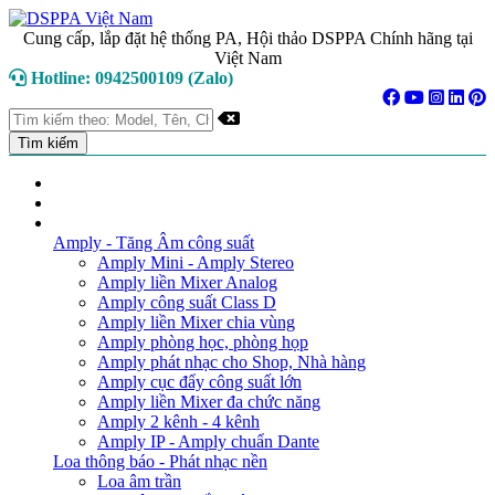
Cung cấp, lắp đặt hệ thống PA, Hội thảo DSPPA Chính hãng tại
Việt Nam
Hotline: 0942500109 (Zalo)
TRANG CHỦ
GIỚI THIỆU
DANH MỤC SẢN PHẨM
Amply - Tăng Âm công suất
Amply Mini - Amply Stereo
Amply liền Mixer Analog
Amply công suất Class D
Amply liền Mixer chia vùng
Amply phòng học, phòng họp
Amply phát nhạc cho Shop, Nhà hàng
Amply cục đẩy công suất lớn
Amply liền Mixer đa chức năng
Amply 2 kênh - 4 kênh
Amply IP - Amply chuẩn Dante
Loa thông báo - Phát nhạc nền
Loa âm trần