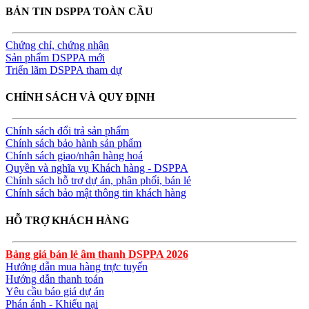
BẢN TIN DSPPA TOÀN CẦU
Chứng chỉ, chứng nhận
Sản phẩm DSPPA mới
Triển lãm DSPPA tham dự
CHÍNH SÁCH VÀ QUY ĐỊNH
Chính sách đổi trả sản phẩm
Chính sách bảo hành sản phẩm
Chính sách giao/nhận hàng hoá
Quyền và nghĩa vụ Khách hàng - DSPPA
Chính sách hỗ trợ dự án, phân phối, bán lẻ
Chính sách bảo mật thông tin khách hàng
HỖ TRỢ KHÁCH HÀNG
Bảng giá bán lẻ âm thanh DSPPA 2026
Hướng dẫn mua hàng trực tuyến
Hướng dẫn thanh toán
Yêu cầu báo giá dự án
Phán ánh - Khiếu nại