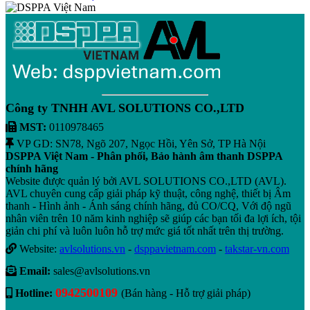
Công ty TNHH AVL SOLUTIONS CO.,LTD
MST:
0110978465
VP GD: SN78, Ngõ 207, Ngọc Hồi, Yên Sở, TP Hà Nội
DSPPA Việt Nam - Phân phối, Bảo hành âm thanh DSPPA
chính hãng
Website được quản lý bởi AVL SOLUTIONS CO.,LTD (AVL).
AVL chuyên cung cấp giải pháp kỹ thuật, công nghệ, thiết bị Âm
thanh - Hình ảnh - Ánh sáng chính hãng, đủ CO/CQ, Với độ ngũ
nhân viên trên 10 năm kinh nghiệp sẽ giúp các bạn tối đa lợi ích, tội
giản chi phí và luôn luôn hỗ trợ mức giá tốt nhất trên thị trường.
Website:
avlsolutions.vn
-
dsppavietnam.com
-
takstar-vn.com
Email:
sales@avlsolutions.vn
0942500109
Hotline:
(Bán hàng - Hỗ trợ giải pháp)