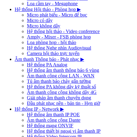
Loa cầm tay - Megaphone
Hệ thống Hội thảo - Phòng họp
▶
Micro phát biểu - Micro để bục
Micro có dây
Micro không dây
Hệ thống hội thảo - Video conference
Amply - Mixer - FSB phòng họp
Loa phòng họp - hội thảo
Hệ thống Nghe nhìn Audiovisual
Camera hội thảo trực tuyến
Âm thanh Thông báo - Phát nhạc
▶
Hệ thống PA Analog
Hệ thống âm thanh thông báo 6 vùng
Âm thanh công cộng LAN - WAN
Tủ âm thanh báo cháy gắn tường
Hệ thống PA không dây kỹ thuật số
Âm thanh công cộng không dây 4G
Giải pháp âm thanh chuyên dụng
Đầu phát nhạc nền - bản tin - Hẹn giờ
Hệ thống IP - Network
▶
Hệ thống âm thanh IP POE
Âm thanh công cộng Dante
Hệ thống mạng ONVIF
Hệ thống thiết bị ngoại vi âm thanh IP
Hệ thống Video Intercom IP