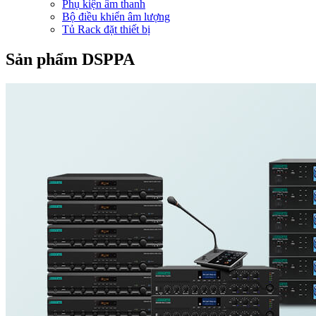
Phụ kiện âm thanh
Bộ điều khiển âm lượng
Tủ Rack đặt thiết bị
Sản phẩm DSPPA