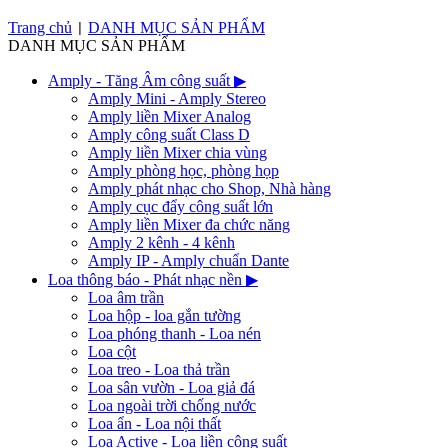
Trang chủ
DANH MỤC SẢN PHẨM
|
DANH MỤC SẢN PHẨM
Amply - Tăng Âm công suất
▶
Amply Mini - Amply Stereo
Amply liền Mixer Analog
Amply công suất Class D
Amply liền Mixer chia vùng
Amply phòng học, phòng họp
Amply phát nhạc cho Shop, Nhà hàng
Amply cục đẩy công suất lớn
Amply liền Mixer đa chức năng
Amply 2 kênh - 4 kênh
Amply IP - Amply chuẩn Dante
Loa thông báo - Phát nhạc nền
▶
Loa âm trần
Loa hộp - loa gắn tường
Loa phóng thanh - Loa nén
Loa cột
Loa treo - Loa thả trần
Loa sân vườn - Loa giả đá
Loa ngoài trời chống nước
Loa ẩn - Loa nội thất
Loa Active - Loa liền công suất