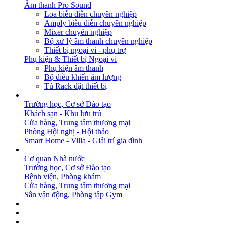
Âm thanh Pro Sound
Loa biễu diễn chuyên nghiệp
Amply biễu diễn chuyên nghiệp
Mixer chuyên nghiệp
Bộ xử lý âm thanh chuyên nghiệp
Thiết bị ngoại vi - phụ trợ
Phụ kiện & Thiết bị Ngoại vi
Phụ kiện âm thanh
Bộ điều khiển âm lượng
Tủ Rack đặt thiết bị
GIẢI PHÁP
Trường học, Cơ sở Đào tạo
Khách sạn - Khu lưu trú
Cửa hàng, Trung tâm thương mại
Phòng Hội nghị - Hội thảo
Smart Home - Villa - Giải trí gia đình
DỰ ÁN
Cơ quan Nhà nước
Trường học, Cơ sở Đào tạo
Bệnh viện, Phòng khám
Cửa hàng, Trung tâm thương mại
Sân vận động, Phòng tập Gym
BẢN TIN
DOWNLOAD
LIÊN HỆ