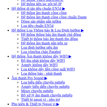
Hệ thống liên lạc nội bộ IP
Hệ thống di tản tiêu chuẩn EN54
▶
Hệ thống âm thanh công cộng
Hệ thống âm thanh công cộng chuẩn Dante
Dòng sản phẩm gắn tường
Loa tiêu chuẩn EN54
Hệ thống Loa Thông báo & Loa Định hướng
▶
Hệ thống thông báo âm thanh chủ động
Thiết bị thông báo âm thanh thụ động
Hệ thống âm thanh gắn trên xe
Loa định hướng siêu âm
Loa vòm/loa chảo Parabol
Hệ thống Âm thanh không dây WIFI
▶
Bộ thu phát không dây WIFI
Amply không dây WIFI
Loa không dây liền công suất WIFI
Loa thông báo - phát thanh
Âm thanh Pro Sound
▶
Loa biễu diễn chuyên nghiệp
Amply biễu diễn chuyên nghiệp
Mixer chuyên nghiệp
Bộ xử lý âm thanh chuyên nghiệp
Thiết bị ngoại vi - phụ trợ
Phụ kiện & Thiết bị Ngoại vi
▶