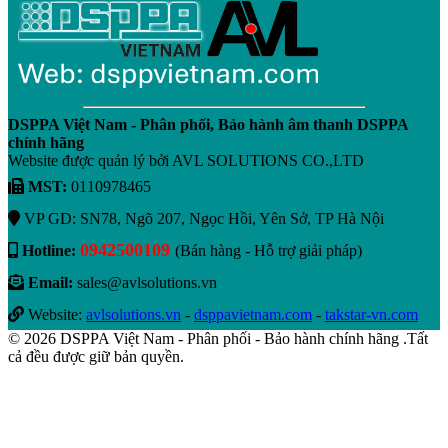
DSPPA Việt Nam - Phân phối, Bảo hành âm thanh DSPPA
chính hãng
Website được quản lý bởi AVL SOLUTIONS CO.,LTD
MST:
0110978465
VP GD: SN78, Ngõ 207, Ngọc Hồi, Yên Sở, TP Hà Nội
0942500109
Hotline:
(Bán hàng - Hỗ trợ giải pháp)
Email:
sales@avlsolutions.vn
Website:
avlsolutions.vn
-
dsppavietnam.com
-
takstar-vn.com
© 2026 DSPPA Việt Nam - Phân phối - Bảo hành chính hãng .Tất
cả đều được giữ bản quyền.