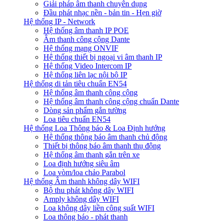
Giải pháp âm thanh chuyên dụng
Đầu phát nhạc nền - bản tin - Hẹn giờ
Hệ thống IP - Network
Hệ thống âm thanh IP POE
Âm thanh công cộng Dante
Hệ thống mạng ONVIF
Hệ thống thiết bị ngoại vi âm thanh IP
Hệ thống Video Intercom IP
Hệ thống liên lạc nội bộ IP
Hệ thống di tản tiêu chuẩn EN54
Hệ thống âm thanh công cộng
Hệ thống âm thanh công cộng chuẩn Dante
Dòng sản phẩm gắn tường
Loa tiêu chuẩn EN54
Hệ thống Loa Thông báo & Loa Định hướng
Hệ thống thông báo âm thanh chủ động
Thiết bị thông báo âm thanh thụ động
Hệ thống âm thanh gắn trên xe
Loa định hướng siêu âm
Loa vòm/loa chảo Parabol
Hệ thống Âm thanh không dây WIFI
Bộ thu phát không dây WIFI
Amply không dây WIFI
Loa không dây liền công suất WIFI
Loa thông báo - phát thanh