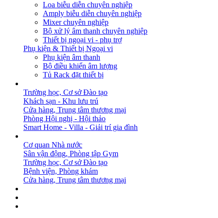
Loa biễu diễn chuyên nghiệp
Amply biễu diễn chuyên nghiệp
Mixer chuyên nghiệp
Bộ xử lý âm thanh chuyên nghiệp
Thiết bị ngoại vi - phụ trợ
Phụ kiện & Thiết bị Ngoại vi
Phụ kiện âm thanh
Bộ điều khiển âm lượng
Tủ Rack đặt thiết bị
GIẢI PHÁP
Trường học, Cơ sở Đào tạo
Khách sạn - Khu lưu trú
Cửa hàng, Trung tâm thương mại
Phòng Hội nghị - Hội thảo
Smart Home - Villa - Giải trí gia đình
DỰ ÁN
Cơ quan Nhà nước
Sân vận động, Phòng tập Gym
Trường học, Cơ sở Đào tạo
Bệnh viện, Phòng khám
Cửa hàng, Trung tâm thương mại
BẢN TIN
DOWNLOAD
LIÊN HỆ