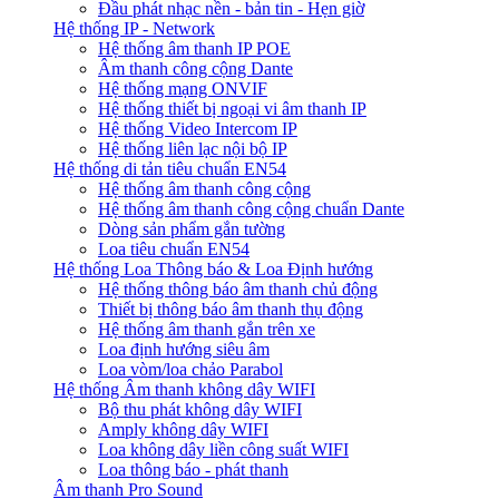
Đầu phát nhạc nền - bản tin - Hẹn giờ
Hệ thống IP - Network
Hệ thống âm thanh IP POE
Âm thanh công cộng Dante
Hệ thống mạng ONVIF
Hệ thống thiết bị ngoại vi âm thanh IP
Hệ thống Video Intercom IP
Hệ thống liên lạc nội bộ IP
Hệ thống di tản tiêu chuẩn EN54
Hệ thống âm thanh công cộng
Hệ thống âm thanh công cộng chuẩn Dante
Dòng sản phẩm gắn tường
Loa tiêu chuẩn EN54
Hệ thống Loa Thông báo & Loa Định hướng
Hệ thống thông báo âm thanh chủ động
Thiết bị thông báo âm thanh thụ động
Hệ thống âm thanh gắn trên xe
Loa định hướng siêu âm
Loa vòm/loa chảo Parabol
Hệ thống Âm thanh không dây WIFI
Bộ thu phát không dây WIFI
Amply không dây WIFI
Loa không dây liền công suất WIFI
Loa thông báo - phát thanh
Âm thanh Pro Sound