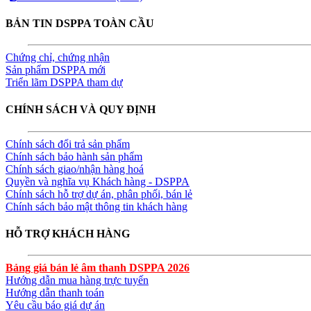
BẢN TIN DSPPA TOÀN CẦU
Chứng chỉ, chứng nhận
Sản phẩm DSPPA mới
Triển lãm DSPPA tham dự
CHÍNH SÁCH VÀ QUY ĐỊNH
Chính sách đổi trả sản phẩm
Chính sách bảo hành sản phẩm
Chính sách giao/nhận hàng hoá
Quyền và nghĩa vụ Khách hàng - DSPPA
Chính sách hỗ trợ dự án, phân phối, bán lẻ
Chính sách bảo mật thông tin khách hàng
HỖ TRỢ KHÁCH HÀNG
Bảng giá bán lẻ âm thanh DSPPA 2026
Hướng dẫn mua hàng trực tuyến
Hướng dẫn thanh toán
Yêu cầu báo giá dự án