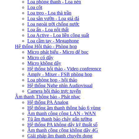
Loa phóng thanh - Loa nén
Loa cột
Loa treo - Loa thả trần
Loa sân vườn - Loa giả đá
Loa ngoài trời chống nước
Loa ẩn - Loa nội thất
Loa Active - Loa liền công suất
Loa cầm tay - Megaphone
Hệ thống Hội thảo - Phòng họp
Micro phát biểu - Micro để bục
Micro có dây
Micro không dây
Hệ thống hội thảo - Video conference
Amply - Mixer - FSB phòng họp
Loa phòng họp - hội thảo
Hệ thống Nghe nhìn Audiovisual
Camera hội thảo trực tuyến
Âm thanh Thông báo - Phát nhạc
Hệ thống PA Analog
Hệ thống âm thanh thông báo 6 vùng
Âm thanh công cộng LAN - WAN
Tủ âm thanh báo cháy gắn tường
Hệ thống PA không dây kỹ thuật số
Âm thanh công cộng không dây 4G
Giải pháp âm thanh chuyên dụng