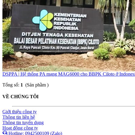
DSPPA | Hệ thống PA mạng MAG6000 cho BBPK Ciloto ở Indones
Tổng số:
1
(Sản phầm )
VỀ CHÚNG TÔI
Giới thiệu công ty
Thông tin liên hệ
Thông tin tuyển dụng
Hoạt động công ty
Hotline: 0942500109 (Zalo)