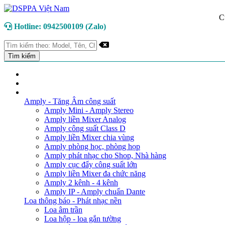
C
Hotline: 0942500109 (Zalo)
TRANG CHỦ
GIỚI THIỆU
DANH MỤC SẢN PHẨM
Amply - Tăng Âm công suất
Amply Mini - Amply Stereo
Amply liền Mixer Analog
Amply công suất Class D
Amply liền Mixer chia vùng
Amply phòng học, phòng họp
Amply phát nhạc cho Shop, Nhà hàng
Amply cục đẩy công suất lớn
Amply liền Mixer đa chức năng
Amply 2 kênh - 4 kênh
Amply IP - Amply chuẩn Dante
Loa thông báo - Phát nhạc nền
Loa âm trần
Loa hộp - loa gắn tường