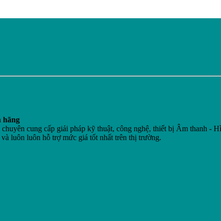
h hãng
n cung cấp giải pháp kỹ thuật, công nghệ, thiết bị Âm thanh - Hì
 và luôn luôn hỗ trợ mức giá tốt nhất trên thị trường.