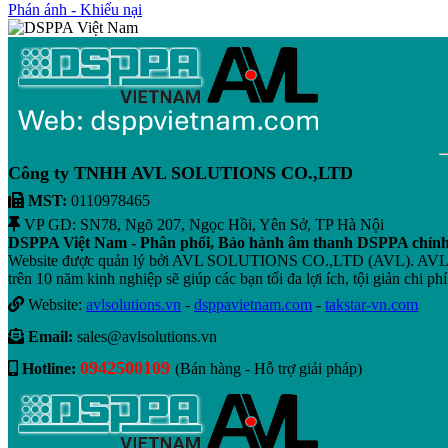
Phán ánh - Khiếu nại
Công ty TNHH AVL SOLUTIONS CO.,LTD
MST:
0110978465
VP GD: SN78, Ngõ 207, Ngọc Hồi, Yên Sở, TP Hà Nội
DSPPA Việt Nam - Phân phối, Bảo hành âm thanh DSPPA chín
Website được quản lý bởi AVL SOLUTIONS CO.,LTD (AVL). AVL chuyê
trên 10 năm kinh nghiệp sẽ giúp các bạn tối đa lợi ích, tội giản chi phí
Website:
avlsolutions.vn
-
dsppavietnam.com
-
takstar-vn.com
Email:
sales@avlsolutions.vn
0942500109
Hotline:
(Bán hàng - Hỗ trợ giải pháp)