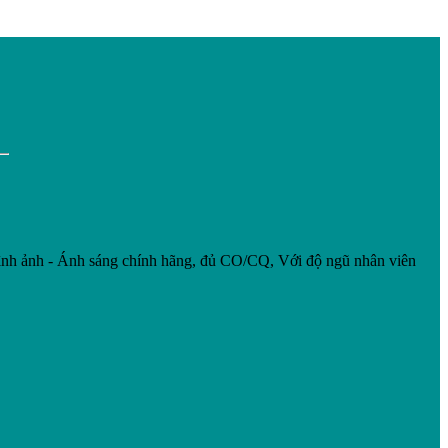
nh ảnh - Ánh sáng chính hãng, đủ CO/CQ, Với độ ngũ nhân viên