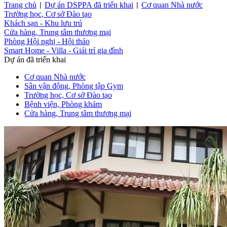
Trang chủ
Dự án DSPPA đã triển khai
Cơ quan Nhà nước
|
|
Trường học, Cơ sở Đào tạo
Khách sạn - Khu lưu trú
Cửa hàng, Trung tâm thương mại
Phòng Hội nghị - Hội thảo
Smart Home - Villa - Giải trí gia đình
Dự án đã triển khai
Cơ quan Nhà nước
Sân vận động, Phòng tập Gym
Trường học, Cơ sở Đào tạo
Bệnh viện, Phòng khám
Cửa hàng, Trung tâm thương mại