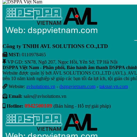
Công ty TNHH AVL SOLUTIONS CO.,LTD
MST:
0110978465
VP GD: SN78, Ngõ 207, Ngọc Hồi, Yên Sở, TP Hà Nội
DSPPA Việt Nam - Phân phối, Bảo hành âm thanh DSPPA chín
Website được quản lý bởi AVL SOLUTIONS CO.,LTD (AVL). AVL chuyê
trên 10 năm kinh nghiệp sẽ giúp các bạn tối đa lợi ích, tội giản chi phí
Website:
avlsolutions.vn
-
dsppavietnam.com
-
takstar-vn.com
Email:
sales@avlsolutions.vn
0942500109
Hotline:
(Bán hàng - Hỗ trợ giải pháp)