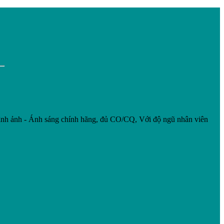
nh ảnh - Ánh sáng chính hãng, đủ CO/CQ, Với độ ngũ nhân viên