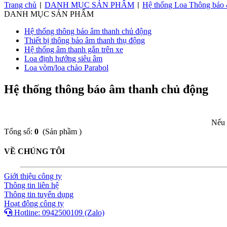
Trang chủ
DANH MỤC SẢN PHẨM
Hệ thống Loa Thông báo
|
|
DANH MỤC SẢN PHẨM
Hệ thống thông báo âm thanh chủ động
Thiết bị thông báo âm thanh thụ động
Hệ thống âm thanh gắn trên xe
Loa định hướng siêu âm
Loa vòm/loa chảo Parabol
Hệ thống thông báo âm thanh chủ động
Nếu 
Tổng số:
0
(Sản phầm )
VỀ CHÚNG TÔI
Giới thiệu công ty
Thông tin liên hệ
Thông tin tuyển dụng
Hoạt động công ty
Hotline: 0942500109 (Zalo)