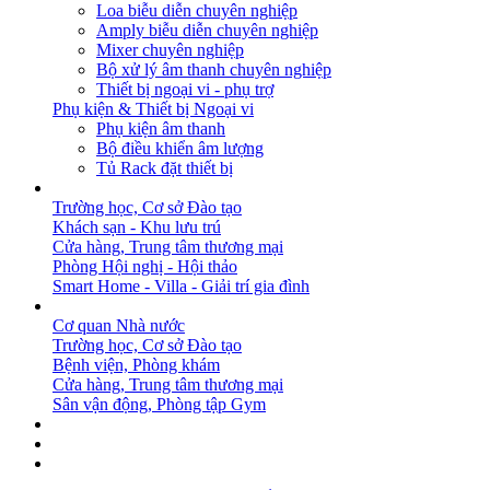
Loa biễu diễn chuyên nghiệp
Amply biễu diễn chuyên nghiệp
Mixer chuyên nghiệp
Bộ xử lý âm thanh chuyên nghiệp
Thiết bị ngoại vi - phụ trợ
Phụ kiện & Thiết bị Ngoại vi
Phụ kiện âm thanh
Bộ điều khiển âm lượng
Tủ Rack đặt thiết bị
GIẢI PHÁP
Trường học, Cơ sở Đào tạo
Khách sạn - Khu lưu trú
Cửa hàng, Trung tâm thương mại
Phòng Hội nghị - Hội thảo
Smart Home - Villa - Giải trí gia đình
DỰ ÁN
Cơ quan Nhà nước
Trường học, Cơ sở Đào tạo
Bệnh viện, Phòng khám
Cửa hàng, Trung tâm thương mại
Sân vận động, Phòng tập Gym
BẢN TIN
DOWNLOAD
LIÊN HỆ