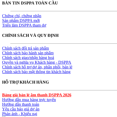
BẢN TIN DSPPA TOÀN CẦU
Chứng chỉ, chứng nhận
Sản phẩm DSPPA mới
Triển lãm DSPPA tham dự
CHÍNH SÁCH VÀ QUY ĐỊNH
Chính sách đổi trả sản phẩm
Chính sách bảo hành sản phẩm
Chính sách giao/nhận hàng hoá
Quyền và nghĩa vụ Khách hàng - DSPPA
Chính sách hỗ trợ dự án, phân phối, bán lẻ
Chính sách bảo mật thông tin khách hàng
HỖ TRỢ KHÁCH HÀNG
Bảng giá bán lẻ âm thanh DSPPA 2026
Hướng dẫn mua hàng trực tuyến
Hướng dẫn thanh toán
Yêu cầu báo giá dự án
Phán ánh - Khiếu nại