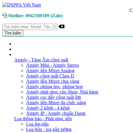
C
Hotline: 0942500109 (Zalo)
TRANG CHỦ
GIỚI THIỆU
DANH MỤC SẢN PHẨM
Amply - Tăng Âm công suất
Amply Mini - Amply Stereo
Amply liền Mixer Analog
Amply công suất Class D
Amply liền Mixer chia vùng
Amply phòng học, phòng họp
Amply phát nhạc cho Shop, Nhà hàng
Amply cục đẩy công suất lớn
Amply liền Mixer đa chức năng
Amply 2 kênh - 4 kênh
Amply IP - Amply chuẩn Dante
Loa thông báo - Phát nhạc nền
Loa âm trần
Loa hộp - loa gắn tường