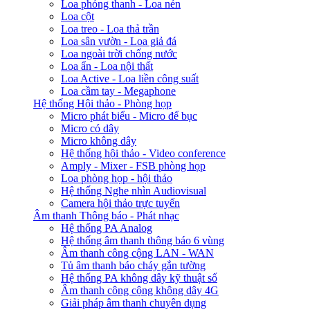
Loa phóng thanh - Loa nén
Loa cột
Loa treo - Loa thả trần
Loa sân vườn - Loa giả đá
Loa ngoài trời chống nước
Loa ẩn - Loa nội thất
Loa Active - Loa liền công suất
Loa cầm tay - Megaphone
Hệ thống Hội thảo - Phòng họp
Micro phát biểu - Micro để bục
Micro có dây
Micro không dây
Hệ thống hội thảo - Video conference
Amply - Mixer - FSB phòng họp
Loa phòng họp - hội thảo
Hệ thống Nghe nhìn Audiovisual
Camera hội thảo trực tuyến
Âm thanh Thông báo - Phát nhạc
Hệ thống PA Analog
Hệ thống âm thanh thông báo 6 vùng
Âm thanh công cộng LAN - WAN
Tủ âm thanh báo cháy gắn tường
Hệ thống PA không dây kỹ thuật số
Âm thanh công cộng không dây 4G
Giải pháp âm thanh chuyên dụng