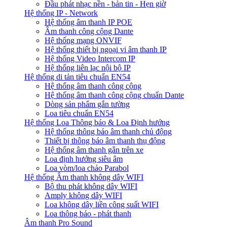
Đầu phát nhạc nền - bản tin - Hẹn giờ
Hệ thống IP - Network
Hệ thống âm thanh IP POE
Âm thanh công cộng Dante
Hệ thống mạng ONVIF
Hệ thống thiết bị ngoại vi âm thanh IP
Hệ thống Video Intercom IP
Hệ thống liên lạc nội bộ IP
Hệ thống di tản tiêu chuẩn EN54
Hệ thống âm thanh công cộng
Hệ thống âm thanh công cộng chuẩn Dante
Dòng sản phẩm gắn tường
Loa tiêu chuẩn EN54
Hệ thống Loa Thông báo & Loa Định hướng
Hệ thống thông báo âm thanh chủ động
Thiết bị thông báo âm thanh thụ động
Hệ thống âm thanh gắn trên xe
Loa định hướng siêu âm
Loa vòm/loa chảo Parabol
Hệ thống Âm thanh không dây WIFI
Bộ thu phát không dây WIFI
Amply không dây WIFI
Loa không dây liền công suất WIFI
Loa thông báo - phát thanh
Âm thanh Pro Sound