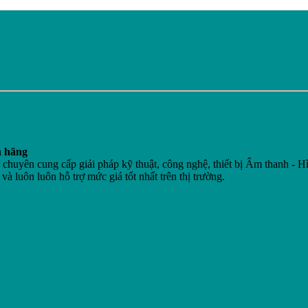
h hãng
n cung cấp giải pháp kỹ thuật, công nghệ, thiết bị Âm thanh - Hì
 và luôn luôn hỗ trợ mức giá tốt nhất trên thị trường.