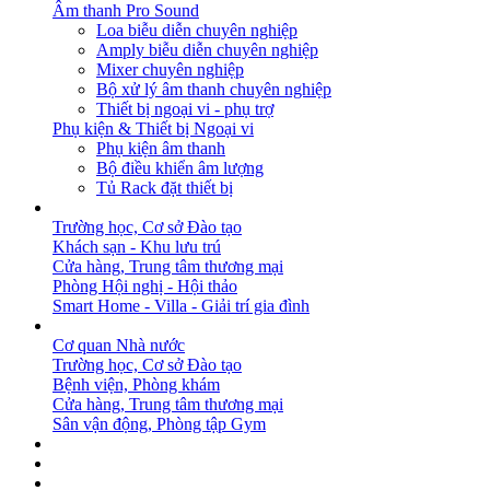
Âm thanh Pro Sound
Loa biễu diễn chuyên nghiệp
Amply biễu diễn chuyên nghiệp
Mixer chuyên nghiệp
Bộ xử lý âm thanh chuyên nghiệp
Thiết bị ngoại vi - phụ trợ
Phụ kiện & Thiết bị Ngoại vi
Phụ kiện âm thanh
Bộ điều khiển âm lượng
Tủ Rack đặt thiết bị
GIẢI PHÁP
Trường học, Cơ sở Đào tạo
Khách sạn - Khu lưu trú
Cửa hàng, Trung tâm thương mại
Phòng Hội nghị - Hội thảo
Smart Home - Villa - Giải trí gia đình
DỰ ÁN
Cơ quan Nhà nước
Trường học, Cơ sở Đào tạo
Bệnh viện, Phòng khám
Cửa hàng, Trung tâm thương mại
Sân vận động, Phòng tập Gym
BẢN TIN
DOWNLOAD
LIÊN HỆ