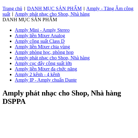
Trang chủ
DANH MỤC SẢN PHẨM
Amply - Tăng Âm công
|
|
suất
Amply phát nhạc cho Shop, Nhà hàng
|
DANH MỤC SẢN PHẨM
Amply Mini - Amply Stereo
Amply liền Mixer Analog
Amply công suất Class D
Amply liền Mixer chia vùng
Amply phòng học, phòng họp
Amply phát nhạc cho Shop, Nhà hàng
Amply cục đẩy công suất lớn
Amply liền Mixer đa chức năng
Amply 2 kênh - 4 kênh
Amply IP - Amply chuẩn Dante
Amply phát nhạc cho Shop, Nhà hàng
DSPPA