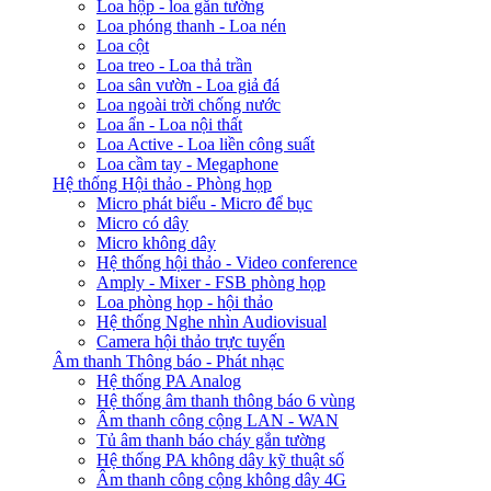
Loa hộp - loa gắn tường
Loa phóng thanh - Loa nén
Loa cột
Loa treo - Loa thả trần
Loa sân vườn - Loa giả đá
Loa ngoài trời chống nước
Loa ẩn - Loa nội thất
Loa Active - Loa liền công suất
Loa cầm tay - Megaphone
Hệ thống Hội thảo - Phòng họp
Micro phát biểu - Micro để bục
Micro có dây
Micro không dây
Hệ thống hội thảo - Video conference
Amply - Mixer - FSB phòng họp
Loa phòng họp - hội thảo
Hệ thống Nghe nhìn Audiovisual
Camera hội thảo trực tuyến
Âm thanh Thông báo - Phát nhạc
Hệ thống PA Analog
Hệ thống âm thanh thông báo 6 vùng
Âm thanh công cộng LAN - WAN
Tủ âm thanh báo cháy gắn tường
Hệ thống PA không dây kỹ thuật số
Âm thanh công cộng không dây 4G