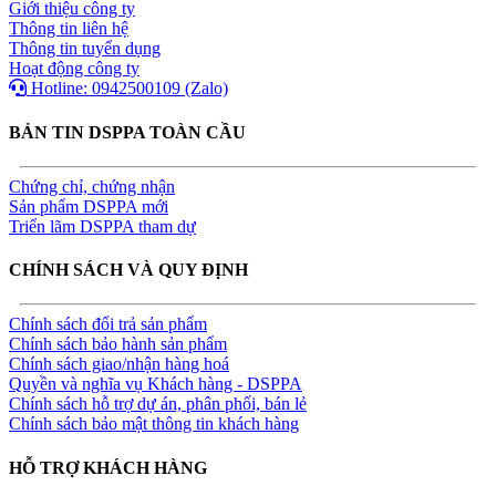
Giới thiệu công ty
Thông tin liên hệ
Thông tin tuyển dụng
Hoạt động công ty
Hotline: 0942500109 (Zalo)
BẢN TIN DSPPA TOÀN CẦU
Chứng chỉ, chứng nhận
Sản phẩm DSPPA mới
Triển lãm DSPPA tham dự
CHÍNH SÁCH VÀ QUY ĐỊNH
Chính sách đổi trả sản phẩm
Chính sách bảo hành sản phẩm
Chính sách giao/nhận hàng hoá
Quyền và nghĩa vụ Khách hàng - DSPPA
Chính sách hỗ trợ dự án, phân phối, bán lẻ
Chính sách bảo mật thông tin khách hàng
HỖ TRỢ KHÁCH HÀNG