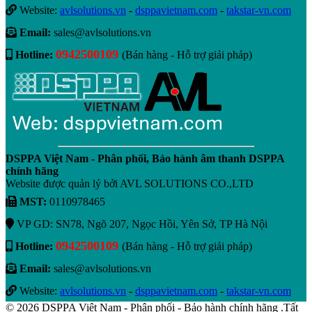
Website:
avlsolutions.vn
-
dsppavietnam.com
-
takstar-vn.com
Email:
sales@avlsolutions.vn
0942500109
Hotline:
(Bán hàng - Hỗ trợ giải pháp)
DSPPA Việt Nam - Phân phối, Bảo hành âm thanh DSPPA
chính hãng
Website được quản lý bởi AVL SOLUTIONS CO.,LTD
MST:
0110978465
VP GD: SN78, Ngõ 207, Ngọc Hồi, Yên Sở, TP Hà Nội
0942500109
Hotline:
(Bán hàng - Hỗ trợ giải pháp)
Email:
sales@avlsolutions.vn
Website:
avlsolutions.vn
-
dsppavietnam.com
-
takstar-vn.com
© 2026 DSPPA Việt Nam - Phân phối - Bảo hành chính hãng .Tất