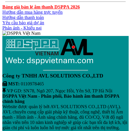
Bảng giá bán lẻ âm thanh DSPPA 2026
Hướng dẫn mua hàng trực tuyến
Hướng dẫn thanh toán
Yêu cầu báo giá dự án
Phán ánh - Khiếu nại
Công ty TNHH AVL SOLUTIONS CO.,LTD
MST:
0110978465
VP GD: SN78, Ngõ 207, Ngọc Hồi, Yên Sở, TP Hà Nội
DSPPA Việt Nam - Phân phối, Bảo hành âm thanh DSPPA
chính hãng
Website được quản lý bởi AVL SOLUTIONS CO.,LTD (AVL).
AVL chuyên cung cấp giải pháp kỹ thuật, công nghệ, thiết bị Âm
thanh - Hình ảnh - Ánh sáng chính hãng, đủ CO/CQ, Với độ ngũ
nhân viên trên 10 năm kinh nghiệp sẽ giúp các bạn tối đa lợi ích, tội
giản chi phí và luôn luôn hỗ trợ mức giá tốt nhất trên thị trường.