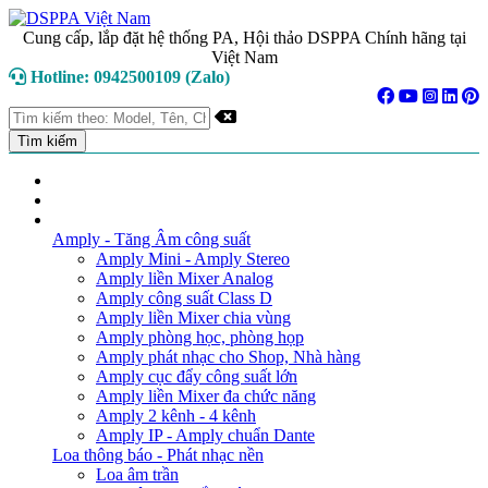
Cung cấp, lắp đặt hệ thống PA, Hội thảo DSPPA Chính hãng tại
Việt Nam
Hotline: 0942500109 (Zalo)
TRANG CHỦ
GIỚI THIỆU
DANH MỤC SẢN PHẨM
Amply - Tăng Âm công suất
Amply Mini - Amply Stereo
Amply liền Mixer Analog
Amply công suất Class D
Amply liền Mixer chia vùng
Amply phòng học, phòng họp
Amply phát nhạc cho Shop, Nhà hàng
Amply cục đẩy công suất lớn
Amply liền Mixer đa chức năng
Amply 2 kênh - 4 kênh
Amply IP - Amply chuẩn Dante
Loa thông báo - Phát nhạc nền
Loa âm trần