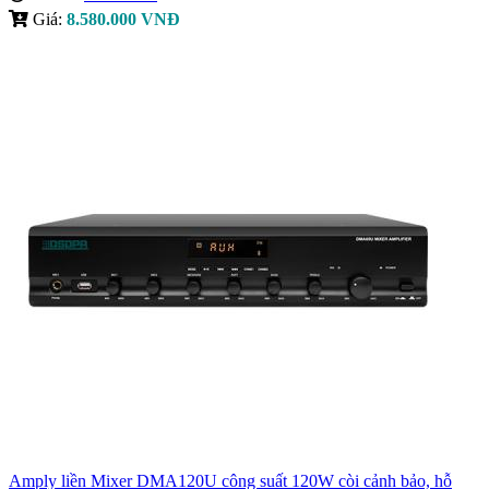
Giá:
8.580.000 VNĐ
Amply liền Mixer DMA120U công suất 120W còi cảnh bảo, hỗ