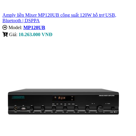
Amply liền Mixer MP120UB công suất 120W hỗ trợ USB,
Bluetooth | DSPPA
Model:
MP120UB
Giá:
10.263.000 VNĐ