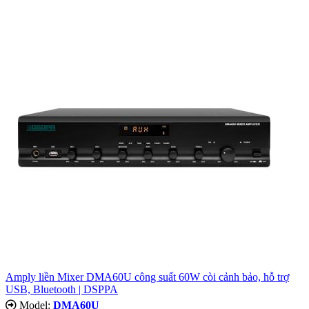
Amply liền Mixer DMA60U công suất 60W còi cảnh bảo, hỗ trợ
USB, Bluetooth | DSPPA
Model:
DMA60U