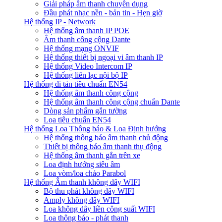
Giải pháp âm thanh chuyên dụng
Đầu phát nhạc nền - bản tin - Hẹn giờ
Hệ thống IP - Network
Hệ thống âm thanh IP POE
Âm thanh công cộng Dante
Hệ thống mạng ONVIF
Hệ thống thiết bị ngoại vi âm thanh IP
Hệ thống Video Intercom IP
Hệ thống liên lạc nội bộ IP
Hệ thống di tản tiêu chuẩn EN54
Hệ thống âm thanh công cộng
Hệ thống âm thanh công cộng chuẩn Dante
Dòng sản phẩm gắn tường
Loa tiêu chuẩn EN54
Hệ thống Loa Thông báo & Loa Định hướng
Hệ thống thông báo âm thanh chủ động
Thiết bị thông báo âm thanh thụ động
Hệ thống âm thanh gắn trên xe
Loa định hướng siêu âm
Loa vòm/loa chảo Parabol
Hệ thống Âm thanh không dây WIFI
Bộ thu phát không dây WIFI
Amply không dây WIFI
Loa không dây liền công suất WIFI
Loa thông báo - phát thanh