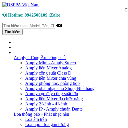
C
Hotline: 0942500109 (Zalo)
TRANG CHỦ
GIỚI THIỆU
DANH MỤC SẢN PHẨM
Amply - Tăng Âm công suất
Amply Mini - Amply Stereo
Amply liền Mixer Analog
Amply công suất Class D
Amply liền Mixer chia vùng
Amply phòng học, phòng họp
Amply phát nhạc cho Shop, Nhà hàng
Amply cục đẩy công suất lớn
Amply liền Mixer đa chức năng
Amply 2 kênh - 4 kênh
Amply IP - Amply chuẩn Dante
Loa thông báo - Phát nhạc nền
Loa âm trần
Loa hộp - loa gắn tường