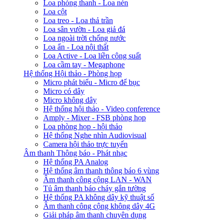
Loa phóng thanh - Loa nén
Loa cột
Loa treo - Loa thả trần
Loa sân vườn - Loa giả đá
Loa ngoài trời chống nước
Loa ẩn - Loa nội thất
Loa Active - Loa liền công suất
Loa cầm tay - Megaphone
Hệ thống Hội thảo - Phòng họp
Micro phát biểu - Micro để bục
Micro có dây
Micro không dây
Hệ thống hội thảo - Video conference
Amply - Mixer - FSB phòng họp
Loa phòng họp - hội thảo
Hệ thống Nghe nhìn Audiovisual
Camera hội thảo trực tuyến
Âm thanh Thông báo - Phát nhạc
Hệ thống PA Analog
Hệ thống âm thanh thông báo 6 vùng
Âm thanh công cộng LAN - WAN
Tủ âm thanh báo cháy gắn tường
Hệ thống PA không dây kỹ thuật số
Âm thanh công cộng không dây 4G
Giải pháp âm thanh chuyên dụng