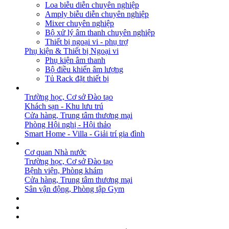
Loa biễu diễn chuyên nghiệp
Amply biễu diễn chuyên nghiệp
Mixer chuyên nghiệp
Bộ xử lý âm thanh chuyên nghiệp
Thiết bị ngoại vi - phụ trợ
Phụ kiện & Thiết bị Ngoại vi
Phụ kiện âm thanh
Bộ điều khiển âm lượng
Tủ Rack đặt thiết bị
GIẢI PHÁP
Trường học, Cơ sở Đào tạo
Khách sạn - Khu lưu trú
Cửa hàng, Trung tâm thương mại
Phòng Hội nghị - Hội thảo
Smart Home - Villa - Giải trí gia đình
DỰ ÁN
Cơ quan Nhà nước
Trường học, Cơ sở Đào tạo
Bệnh viện, Phòng khám
Cửa hàng, Trung tâm thương mại
Sân vận động, Phòng tập Gym
BẢN TIN
DOWNLOAD
LIÊN HỆ