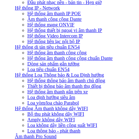
Đầu phát nhạc nền - bản tin - Hẹn giờ
Hệ thống IP - Network
Hệ thống âm thanh IP POE
Âm thanh công cộng Dante
Hệ thống mạng ONVIF
Hệ thống thiết bị ngoại vi âm thanh IP
Hệ thống Video Intercom IP
Hệ thống liên lạc nội bộ IP
Hệ thống di tản tiêu chuẩn EN54
Hệ thống âm thanh công cộng
Hệ thống âm thanh công cộng chuẩn Dante
Dòng sản phẩm gắn tường
Loa tiêu chuẩn EN54
Hệ thống Loa Thông báo & Loa Định hướng
Hệ thống thông báo âm thanh chủ động
Thiết bị thông báo âm thanh thụ động
Hệ thống âm thanh gắn trên xe
Loa định hướng siêu âm
Loa vòm/loa chảo Parabol
Hệ thống Âm thanh không dây WIFI
Bộ thu phát không dây WIFI
Amply không dây WIFI
Loa không dây liền công suất WIFI
Loa thông báo - phát thanh
Âm thanh Pro Sound