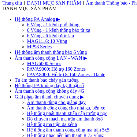
Trang chủ
DANH MỤC SẢN PHẨM
Âm thanh Thông báo - Ph
|
|
DANH MỤC SẢN PHẨM
Hệ thống PA Analog
▶
6 Vùng - 1 kênh phổ thông
6 Vùng - 1 kênh thông báo từ xa
6 Vùng - 6 kênh độc lập
MAG1116: 10 Vùng
MP98 Series
Hệ thống âm thanh thông báo 6 vùng
Âm thanh công cộng LAN - WAN
▶
MAG6000 Series
PAVA9000: Hỗ trợ 160 Zones
PAVA8000: Hỗ trợ 8-160 Zones - Dante
Tủ âm thanh báo cháy gắn tường
Hệ thống PA không dây kỹ thuật số
Âm thanh công cộng không dây 4G
Giải pháp âm thanh chuyên dụng
▶
Âm thanh dùng cho giảng dạy
Âm thanh công cộng cho nhà ga, bến xe
Hệ thống phát thanh khẩn cấp trường học
Bộ chuyển mạch ma trận âm thanh 8x8
Hệ thống ma trận đa kênh
Hệ thống âm thanh công cộng ma trận 5x5
Hệ thống nhạc nền âm thanh 8-72 vùng