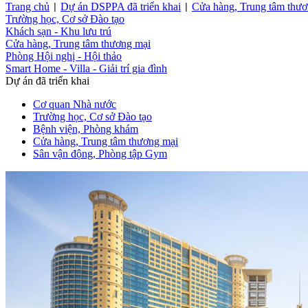
Trang chủ
Dự án DSPPA đã triển khai
Cửa hàng, Trung tâm thươ
|
|
Trường học, Cơ sở Đào tạo
Khách sạn - Khu lưu trú
Cửa hàng, Trung tâm thương mại
Phòng Hội nghị - Hội thảo
Smart Home - Villa - Giải trí gia đình
Dự án đã triển khai
Cơ quan Nhà nước
Trường học, Cơ sở Đào tạo
Bệnh viện, Phòng khám
Cửa hàng, Trung tâm thương mại
Sân vận động, Phòng tập Gym