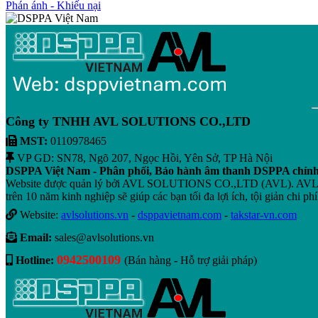
Phán ánh - Khiếu nại
Công ty TNHH AVL SOLUTIONS CO.,LTD
MST:
0110978465
VP GD: SN78, Ngõ 207, Ngọc Hồi, Yên Sở, TP Hà Nội
DSPPA Việt Nam - Phân phối, Bảo hành âm thanh DSPPA chín
Website được quản lý bởi AVL SOLUTIONS CO.,LTD (AVL). AVL chuyê
trên 10 năm kinh nghiệp sẽ giúp các bạn tối đa lợi ích, tội giản chi phí
Website:
avlsolutions.vn
-
dsppavietnam.com
-
takstar-vn.com
Email:
sales@avlsolutions.vn
0942500109
Hotline:
(Bán hàng - Hỗ trợ giải pháp)