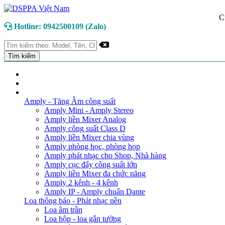
C
Hotline: 0942500109 (Zalo)
TRANG CHỦ
GIỚI THIỆU
DANH MỤC SẢN PHẨM
Amply - Tăng Âm công suất
Amply Mini - Amply Stereo
Amply liền Mixer Analog
Amply công suất Class D
Amply liền Mixer chia vùng
Amply phòng học, phòng họp
Amply phát nhạc cho Shop, Nhà hàng
Amply cục đẩy công suất lớn
Amply liền Mixer đa chức năng
Amply 2 kênh - 4 kênh
Amply IP - Amply chuẩn Dante
Loa thông báo - Phát nhạc nền
Loa âm trần
Loa hộp - loa gắn tường