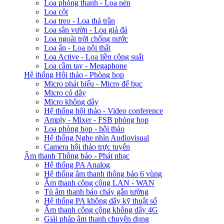
Loa phóng thanh - Loa nén
Loa cột
Loa treo - Loa thả trần
Loa sân vườn - Loa giả đá
Loa ngoài trời chống nước
Loa ẩn - Loa nội thất
Loa Active - Loa liền công suất
Loa cầm tay - Megaphone
Hệ thống Hội thảo - Phòng họp
Micro phát biểu - Micro để bục
Micro có dây
Micro không dây
Hệ thống hội thảo - Video conference
Amply - Mixer - FSB phòng họp
Loa phòng họp - hội thảo
Hệ thống Nghe nhìn Audiovisual
Camera hội thảo trực tuyến
Âm thanh Thông báo - Phát nhạc
Hệ thống PA Analog
Hệ thống âm thanh thông báo 6 vùng
Âm thanh công cộng LAN - WAN
Tủ âm thanh báo cháy gắn tường
Hệ thống PA không dây kỹ thuật số
Âm thanh công cộng không dây 4G
Giải pháp âm thanh chuyên dụng