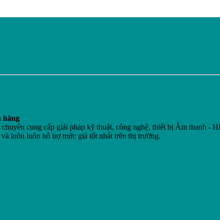
h hãng
n cung cấp giải pháp kỹ thuật, công nghệ, thiết bị Âm thanh - Hì
 và luôn luôn hỗ trợ mức giá tốt nhất trên thị trường.