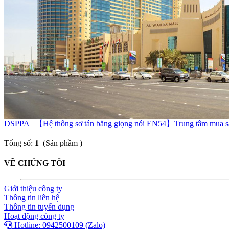
DSPPA | 【Hệ thống sơ tán bằng giọng nói EN54】Trung tâm mua s
Tổng số:
1
(Sản phầm )
VỀ CHÚNG TÔI
Giới thiệu công ty
Thông tin liên hệ
Thông tin tuyển dụng
Hoạt động công ty
Hotline: 0942500109 (Zalo)