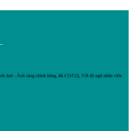
nh ảnh - Ánh sáng chính hãng, đủ CO/CQ, Với độ ngũ nhân viên