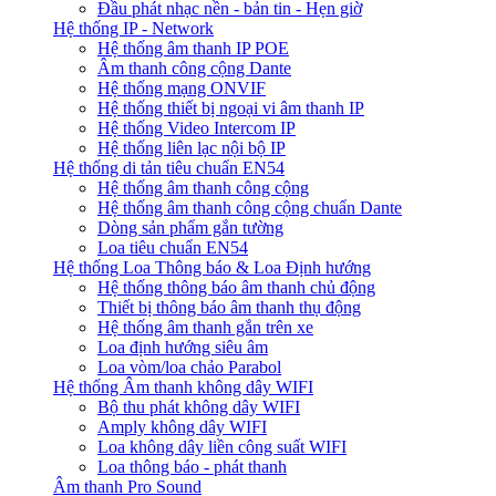
Đầu phát nhạc nền - bản tin - Hẹn giờ
Hệ thống IP - Network
Hệ thống âm thanh IP POE
Âm thanh công cộng Dante
Hệ thống mạng ONVIF
Hệ thống thiết bị ngoại vi âm thanh IP
Hệ thống Video Intercom IP
Hệ thống liên lạc nội bộ IP
Hệ thống di tản tiêu chuẩn EN54
Hệ thống âm thanh công cộng
Hệ thống âm thanh công cộng chuẩn Dante
Dòng sản phẩm gắn tường
Loa tiêu chuẩn EN54
Hệ thống Loa Thông báo & Loa Định hướng
Hệ thống thông báo âm thanh chủ động
Thiết bị thông báo âm thanh thụ động
Hệ thống âm thanh gắn trên xe
Loa định hướng siêu âm
Loa vòm/loa chảo Parabol
Hệ thống Âm thanh không dây WIFI
Bộ thu phát không dây WIFI
Amply không dây WIFI
Loa không dây liền công suất WIFI
Loa thông báo - phát thanh
Âm thanh Pro Sound