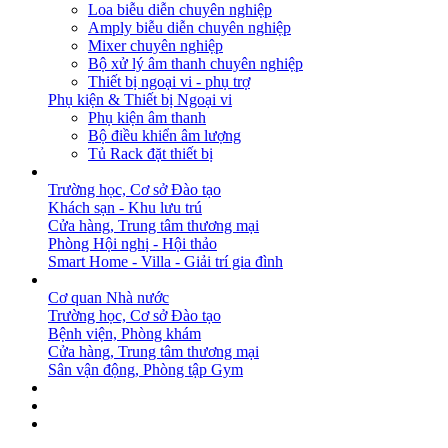
Loa biễu diễn chuyên nghiệp
Amply biễu diễn chuyên nghiệp
Mixer chuyên nghiệp
Bộ xử lý âm thanh chuyên nghiệp
Thiết bị ngoại vi - phụ trợ
Phụ kiện & Thiết bị Ngoại vi
Phụ kiện âm thanh
Bộ điều khiển âm lượng
Tủ Rack đặt thiết bị
GIẢI PHÁP
Trường học, Cơ sở Đào tạo
Khách sạn - Khu lưu trú
Cửa hàng, Trung tâm thương mại
Phòng Hội nghị - Hội thảo
Smart Home - Villa - Giải trí gia đình
DỰ ÁN
Cơ quan Nhà nước
Trường học, Cơ sở Đào tạo
Bệnh viện, Phòng khám
Cửa hàng, Trung tâm thương mại
Sân vận động, Phòng tập Gym
BẢN TIN
DOWNLOAD
LIÊN HỆ