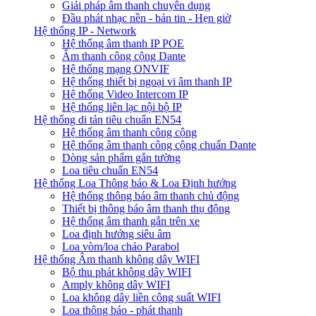
Giải pháp âm thanh chuyên dụng
Đầu phát nhạc nền - bản tin - Hẹn giờ
Hệ thống IP - Network
Hệ thống âm thanh IP POE
Âm thanh công cộng Dante
Hệ thống mạng ONVIF
Hệ thống thiết bị ngoại vi âm thanh IP
Hệ thống Video Intercom IP
Hệ thống liên lạc nội bộ IP
Hệ thống di tản tiêu chuẩn EN54
Hệ thống âm thanh công cộng
Hệ thống âm thanh công cộng chuẩn Dante
Dòng sản phẩm gắn tường
Loa tiêu chuẩn EN54
Hệ thống Loa Thông báo & Loa Định hướng
Hệ thống thông báo âm thanh chủ động
Thiết bị thông báo âm thanh thụ động
Hệ thống âm thanh gắn trên xe
Loa định hướng siêu âm
Loa vòm/loa chảo Parabol
Hệ thống Âm thanh không dây WIFI
Bộ thu phát không dây WIFI
Amply không dây WIFI
Loa không dây liền công suất WIFI
Loa thông báo - phát thanh