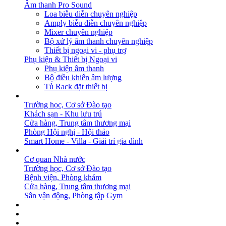
Âm thanh Pro Sound
Loa biễu diễn chuyên nghiệp
Amply biễu diễn chuyên nghiệp
Mixer chuyên nghiệp
Bộ xử lý âm thanh chuyên nghiệp
Thiết bị ngoại vi - phụ trợ
Phụ kiện & Thiết bị Ngoại vi
Phụ kiện âm thanh
Bộ điều khiển âm lượng
Tủ Rack đặt thiết bị
GIẢI PHÁP
Trường học, Cơ sở Đào tạo
Khách sạn - Khu lưu trú
Cửa hàng, Trung tâm thương mại
Phòng Hội nghị - Hội thảo
Smart Home - Villa - Giải trí gia đình
DỰ ÁN
Cơ quan Nhà nước
Trường học, Cơ sở Đào tạo
Bệnh viện, Phòng khám
Cửa hàng, Trung tâm thương mại
Sân vận động, Phòng tập Gym
BẢN TIN
DOWNLOAD
LIÊN HỆ