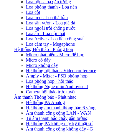
Loa hộp - loa gắn tường
Loa phóng thanh - Loa nén
Loa cột
Loa treo - Loa thả trần
Loa sân vườn - Loa giả đá
Loa ngoài trời chống nước
Loa ẩn - Loa nội thất
Loa Active - Loa liền công suất
Loa cầm tay - Megaphone
Hệ thống Hội thảo - Phòng họp
Micro phát biểu - Micro để bục
Micro có dây
Micro không dây
Hệ thống hội thảo - Video conference
Amply - Mixer - FSB phòng họp
Loa phòng họp - hội thảo
Hệ thống Nghe nhìn Audiovisual
Camera hội thảo trực tuyến
Âm thanh Thông báo - Phát nhạc
Hệ thống PA Analog
Hệ thống âm thanh thông báo 6 vùng
Âm thanh công cộng LAN - WAN
Tủ âm thanh báo cháy gắn tường
Hệ thống PA không dây kỹ thuật số
Âm thanh công cộng không dây 4G