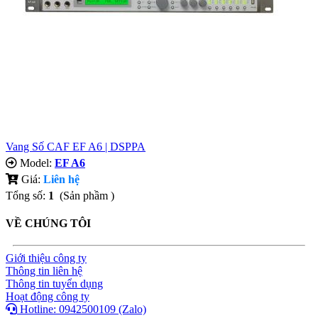
Vang Số CAF EF A6 | DSPPA
Model:
EF A6
Giá:
Liên hệ
Tổng số:
1
(Sản phầm )
VỀ CHÚNG TÔI
Giới thiệu công ty
Thông tin liên hệ
Thông tin tuyển dụng
Hoạt động công ty
Hotline: 0942500109 (Zalo)