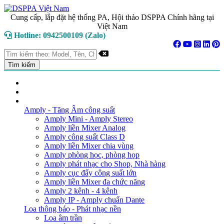
Cung cấp, lắp đặt hệ thống PA, Hội thảo DSPPA Chính hãng tại
Việt Nam
Hotline: 0942500109 (Zalo)
TRANG CHỦ
GIỚI THIỆU
DANH MỤC SẢN PHẨM
Amply - Tăng Âm công suất
Amply Mini - Amply Stereo
Amply liền Mixer Analog
Amply công suất Class D
Amply liền Mixer chia vùng
Amply phòng học, phòng họp
Amply phát nhạc cho Shop, Nhà hàng
Amply cục đẩy công suất lớn
Amply liền Mixer đa chức năng
Amply 2 kênh - 4 kênh
Amply IP - Amply chuẩn Dante
Loa thông báo - Phát nhạc nền
Loa âm trần