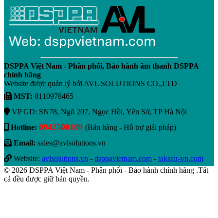
DSPPA Việt Nam - Phân phối, Bảo hành âm thanh DSPPA
chính hãng
Website được quản lý bởi AVL SOLUTIONS CO.,LTD
MST:
0110978465
VP GD: SN78, Ngõ 207, Ngọc Hồi, Yên Sở, TP Hà Nội
0942500109
Hotline:
(Bán hàng - Hỗ trợ giải pháp)
Email:
sales@avlsolutions.vn
Website:
avlsolutions.vn
-
dsppavietnam.com
-
takstar-vn.com
© 2026 DSPPA Việt Nam - Phân phối - Bảo hành chính hãng .Tất
cả đều được giữ bản quyền.