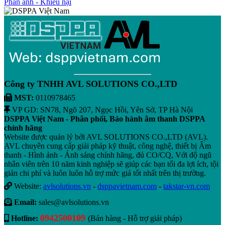
Phán ánh - Khiếu nại
Công ty TNHH AVL SOLUTIONS CO.,LTD
MST:
0110978465
VP GD: SN78, Ngõ 207, Ngọc Hồi, Yên Sở, TP Hà Nội
DSPPA Việt Nam - Phân phối, Bảo hành âm thanh DSPPA
chính hãng
Website được quản lý bởi AVL SOLUTIONS CO.,LTD (AVL).
AVL chuyên cung cấp giải pháp kỹ thuật, công nghệ, thiết bị Âm
thanh - Hình ảnh - Ánh sáng chính hãng, đủ CO/CQ, Với độ ngũ
nhân viên trên 10 năm kinh nghiệp sẽ giúp các bạn tối đa lợi ích, tội
giản chi phí và luôn luôn hỗ trợ mức giá tốt nhất trên thị trường.
Website:
avlsolutions.vn
-
dsppavietnam.com
-
takstar-vn.com
Email:
sales@avlsolutions.vn
0942500109
Hotline:
(Bán hàng - Hỗ trợ giải pháp)