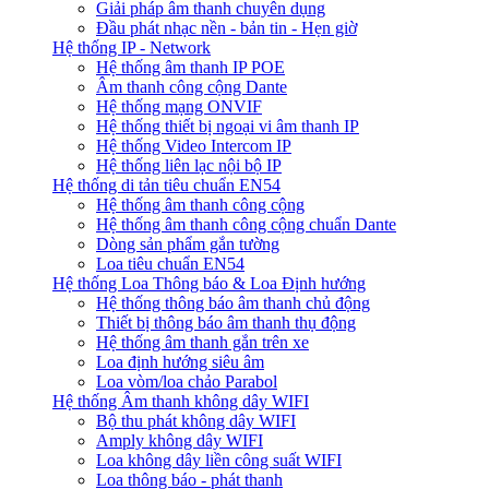
Giải pháp âm thanh chuyên dụng
Đầu phát nhạc nền - bản tin - Hẹn giờ
Hệ thống IP - Network
Hệ thống âm thanh IP POE
Âm thanh công cộng Dante
Hệ thống mạng ONVIF
Hệ thống thiết bị ngoại vi âm thanh IP
Hệ thống Video Intercom IP
Hệ thống liên lạc nội bộ IP
Hệ thống di tản tiêu chuẩn EN54
Hệ thống âm thanh công cộng
Hệ thống âm thanh công cộng chuẩn Dante
Dòng sản phẩm gắn tường
Loa tiêu chuẩn EN54
Hệ thống Loa Thông báo & Loa Định hướng
Hệ thống thông báo âm thanh chủ động
Thiết bị thông báo âm thanh thụ động
Hệ thống âm thanh gắn trên xe
Loa định hướng siêu âm
Loa vòm/loa chảo Parabol
Hệ thống Âm thanh không dây WIFI
Bộ thu phát không dây WIFI
Amply không dây WIFI
Loa không dây liền công suất WIFI
Loa thông báo - phát thanh