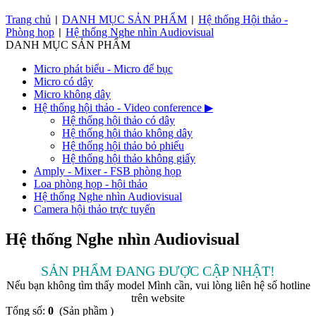
Trang chủ
DANH MỤC SẢN PHẨM
Hệ thống Hội thảo -
|
|
Phòng họp
Hệ thống Nghe nhìn Audiovisual
|
DANH MỤC SẢN PHẨM
Micro phát biểu - Micro để bục
Micro có dây
Micro không dây
Hệ thống hội thảo - Video conference
▶
Hệ thống hội thảo có dây
Hệ thống hội thảo không dây
Hệ thống hội thảo bỏ phiếu
Hệ thống hội thảo không giấy
Amply - Mixer - FSB phòng họp
Loa phòng họp - hội thảo
Hệ thống Nghe nhìn Audiovisual
Camera hội thảo trực tuyến
Hệ thống Nghe nhìn Audiovisual
SẢN PHẨM ĐANG ĐƯỢC CẬP NHẬT!
Nếu bạn không tìm thấy model Mình cần, vui lòng liên hệ số hotline
trên website
Tổng số:
0
(Sản phầm )