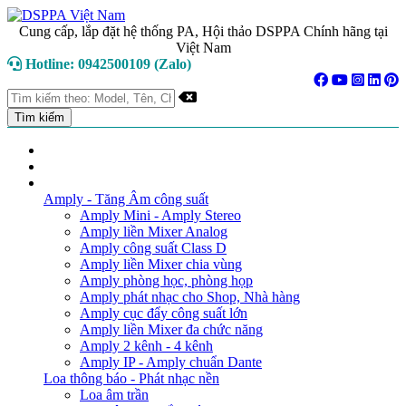
Cung cấp, lắp đặt hệ thống PA, Hội thảo DSPPA Chính hãng tại
Việt Nam
Hotline: 0942500109 (Zalo)
TRANG CHỦ
GIỚI THIỆU
DANH MỤC SẢN PHẨM
Amply - Tăng Âm công suất
Amply Mini - Amply Stereo
Amply liền Mixer Analog
Amply công suất Class D
Amply liền Mixer chia vùng
Amply phòng học, phòng họp
Amply phát nhạc cho Shop, Nhà hàng
Amply cục đẩy công suất lớn
Amply liền Mixer đa chức năng
Amply 2 kênh - 4 kênh
Amply IP - Amply chuẩn Dante
Loa thông báo - Phát nhạc nền
Loa âm trần