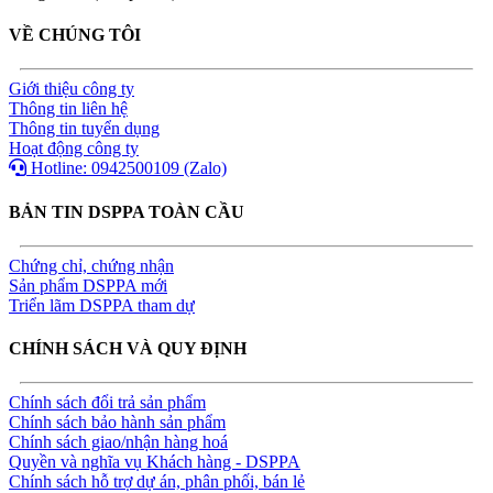
VỀ CHÚNG TÔI
Giới thiệu công ty
Thông tin liên hệ
Thông tin tuyển dụng
Hoạt động công ty
Hotline: 0942500109 (Zalo)
BẢN TIN DSPPA TOÀN CẦU
Chứng chỉ, chứng nhận
Sản phẩm DSPPA mới
Triển lãm DSPPA tham dự
CHÍNH SÁCH VÀ QUY ĐỊNH
Chính sách đổi trả sản phẩm
Chính sách bảo hành sản phẩm
Chính sách giao/nhận hàng hoá
Quyền và nghĩa vụ Khách hàng - DSPPA
Chính sách hỗ trợ dự án, phân phối, bán lẻ