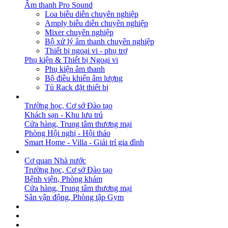
Âm thanh Pro Sound
Loa biễu diễn chuyên nghiệp
Amply biễu diễn chuyên nghiệp
Mixer chuyên nghiệp
Bộ xử lý âm thanh chuyên nghiệp
Thiết bị ngoại vi - phụ trợ
Phụ kiện & Thiết bị Ngoại vi
Phụ kiện âm thanh
Bộ điều khiển âm lượng
Tủ Rack đặt thiết bị
GIẢI PHÁP
Trường học, Cơ sở Đào tạo
Khách sạn - Khu lưu trú
Cửa hàng, Trung tâm thương mại
Phòng Hội nghị - Hội thảo
Smart Home - Villa - Giải trí gia đình
DỰ ÁN
Cơ quan Nhà nước
Trường học, Cơ sở Đào tạo
Bệnh viện, Phòng khám
Cửa hàng, Trung tâm thương mại
Sân vận động, Phòng tập Gym
BẢN TIN
DOWNLOAD
LIÊN HỆ