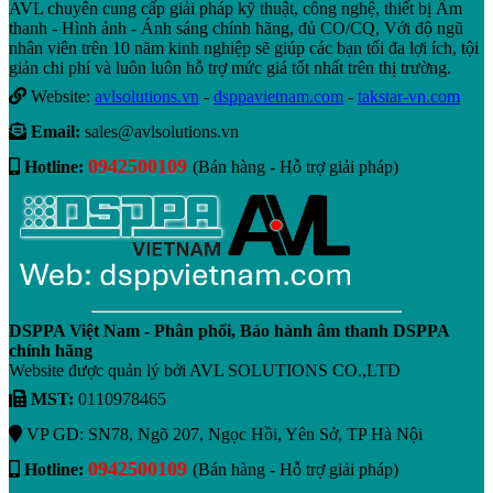
AVL chuyên cung cấp giải pháp kỹ thuật, công nghệ, thiết bị Âm
thanh - Hình ảnh - Ánh sáng chính hãng, đủ CO/CQ, Với độ ngũ
nhân viên trên 10 năm kinh nghiệp sẽ giúp các bạn tối đa lợi ích, tội
giản chi phí và luôn luôn hỗ trợ mức giá tốt nhất trên thị trường.
Website:
avlsolutions.vn
-
dsppavietnam.com
-
takstar-vn.com
Email:
sales@avlsolutions.vn
0942500109
Hotline:
(Bán hàng - Hỗ trợ giải pháp)
DSPPA Việt Nam - Phân phối, Bảo hành âm thanh DSPPA
chính hãng
Website được quản lý bởi AVL SOLUTIONS CO.,LTD
MST:
0110978465
VP GD: SN78, Ngõ 207, Ngọc Hồi, Yên Sở, TP Hà Nội
0942500109
Hotline:
(Bán hàng - Hỗ trợ giải pháp)