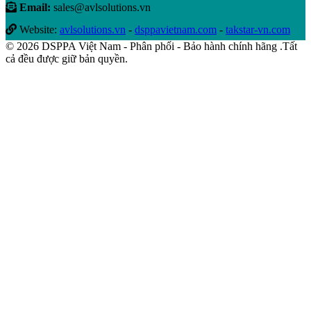
Email:
sales@avlsolutions.vn
Website:
avlsolutions.vn
-
dsppavietnam.com
-
takstar-vn.com
© 2026 DSPPA Việt Nam - Phân phối - Bảo hành chính hãng .Tất
cả đều được giữ bản quyền.