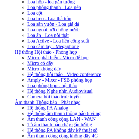
Loa hộp - loa gắn tường
Loa phóng thanh - Loa nén
Loa cột
Loa treo - Loa thả trần
Loa sân vườn - Loa giả đá
Loa ngoài trời chống nước
Loa ẩn - Loa nội thất
Loa Active - Loa liền công suất
Loa cầm tay - Megaphone
Hệ thống Hội thảo - Phòng họp
Micro phát biểu - Micro để bục
Micro có dây
Micro không dây
Hệ thống hội thảo - Video conference
Amply - Mixer - FSB phòng họp
Loa phòng họp - hội thảo
Hệ thống Nghe nhìn Audiovisual
Camera hội thảo trực tuyến
Âm thanh Thông báo - Phát nhạc
Hệ thống PA Analog
Hệ thống âm thanh thông báo 6 vùng
Âm thanh công cộng LAN - WAN
Tủ âm thanh báo cháy gắn tường
Hệ thống PA không dây kỹ thuật số
Âm thanh công cộng không dây 4G