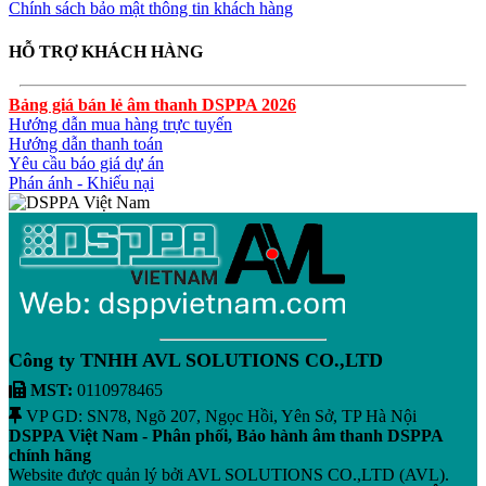
Chính sách bảo mật thông tin khách hàng
HỖ TRỢ KHÁCH HÀNG
Bảng giá bán lẻ âm thanh DSPPA 2026
Hướng dẫn mua hàng trực tuyến
Hướng dẫn thanh toán
Yêu cầu báo giá dự án
Phán ánh - Khiếu nại
Công ty TNHH AVL SOLUTIONS CO.,LTD
MST:
0110978465
VP GD: SN78, Ngõ 207, Ngọc Hồi, Yên Sở, TP Hà Nội
DSPPA Việt Nam - Phân phối, Bảo hành âm thanh DSPPA
chính hãng
Website được quản lý bởi AVL SOLUTIONS CO.,LTD (AVL).