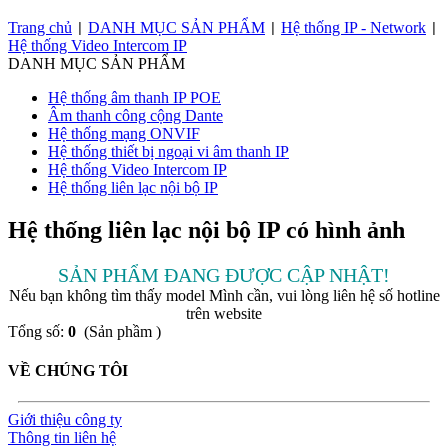
Trang chủ
DANH MỤC SẢN PHẨM
Hệ thống IP - Network
|
|
|
Hệ thống Video Intercom IP
DANH MỤC SẢN PHẨM
Hệ thống âm thanh IP POE
Âm thanh công cộng Dante
Hệ thống mạng ONVIF
Hệ thống thiết bị ngoại vi âm thanh IP
Hệ thống Video Intercom IP
Hệ thống liên lạc nội bộ IP
Hệ thống liên lạc nội bộ IP có hình ảnh
SẢN PHẨM ĐANG ĐƯỢC CẬP NHẬT!
Nếu bạn không tìm thấy model Mình cần, vui lòng liên hệ số hotline
trên website
Tổng số:
0
(Sản phầm )
VỀ CHÚNG TÔI
Giới thiệu công ty
Thông tin liên hệ