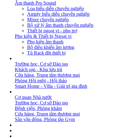
Âm thanh Pro Sound
Loa biễu diễn chuyên nghiệp
Amply biễu diễn chuyên nghiệp
Mixer chuyên nghiệp
Bộ xử lý âm thanh chuyên nghiệp
Thiết bị ngoại vi - phụ trợ
Phụ kiện & Thiết bị Ngoại vi
Phụ kiện âm thanh
Bộ điều khiển âm lượng
Tủ Rack đặt thiết bị
GIẢI PHÁP
Trường học, Cơ sở Đào tạo
Khách sạn - Khu lưu trú
Cửa hàng, Trung tâm thương mại
Phòng Hội nghị - Hội thảo
Smart Home - Villa - Giải trí gia đình
DỰ ÁN
Cơ quan Nhà nước
Trường học, Cơ sở Đào tạo
Bệnh viện, Phòng khám
Cửa hàng, Trung tâm thương mại
Sân vận động, Phòng tập Gym
BẢN TIN
DOWNLOAD
LIÊN HỆ