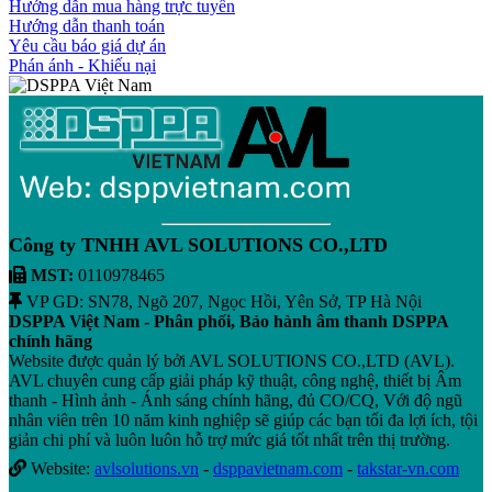
Hướng dẫn mua hàng trực tuyến
Hướng dẫn thanh toán
Yêu cầu báo giá dự án
Phán ánh - Khiếu nại
Công ty TNHH AVL SOLUTIONS CO.,LTD
MST:
0110978465
VP GD: SN78, Ngõ 207, Ngọc Hồi, Yên Sở, TP Hà Nội
DSPPA Việt Nam - Phân phối, Bảo hành âm thanh DSPPA
chính hãng
Website được quản lý bởi AVL SOLUTIONS CO.,LTD (AVL).
AVL chuyên cung cấp giải pháp kỹ thuật, công nghệ, thiết bị Âm
thanh - Hình ảnh - Ánh sáng chính hãng, đủ CO/CQ, Với độ ngũ
nhân viên trên 10 năm kinh nghiệp sẽ giúp các bạn tối đa lợi ích, tội
giản chi phí và luôn luôn hỗ trợ mức giá tốt nhất trên thị trường.
Website:
avlsolutions.vn
-
dsppavietnam.com
-
takstar-vn.com