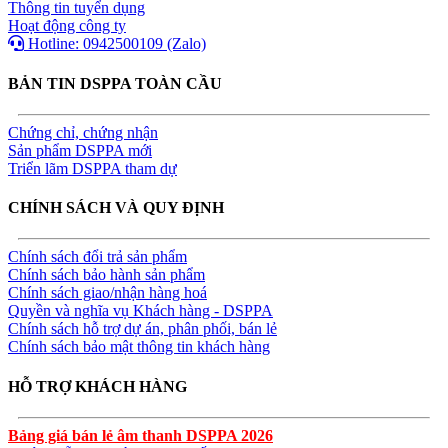
Thông tin tuyển dụng
Hoạt động công ty
Hotline: 0942500109 (Zalo)
BẢN TIN DSPPA TOÀN CẦU
Chứng chỉ, chứng nhận
Sản phẩm DSPPA mới
Triển lãm DSPPA tham dự
CHÍNH SÁCH VÀ QUY ĐỊNH
Chính sách đổi trả sản phẩm
Chính sách bảo hành sản phẩm
Chính sách giao/nhận hàng hoá
Quyền và nghĩa vụ Khách hàng - DSPPA
Chính sách hỗ trợ dự án, phân phối, bán lẻ
Chính sách bảo mật thông tin khách hàng
HỖ TRỢ KHÁCH HÀNG
Bảng giá bán lẻ âm thanh DSPPA 2026