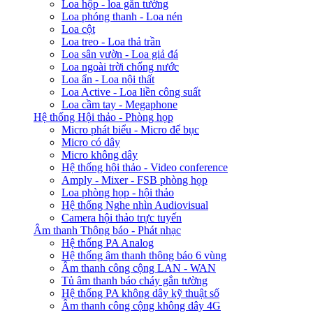
Loa hộp - loa gắn tường
Loa phóng thanh - Loa nén
Loa cột
Loa treo - Loa thả trần
Loa sân vườn - Loa giả đá
Loa ngoài trời chống nước
Loa ẩn - Loa nội thất
Loa Active - Loa liền công suất
Loa cầm tay - Megaphone
Hệ thống Hội thảo - Phòng họp
Micro phát biểu - Micro để bục
Micro có dây
Micro không dây
Hệ thống hội thảo - Video conference
Amply - Mixer - FSB phòng họp
Loa phòng họp - hội thảo
Hệ thống Nghe nhìn Audiovisual
Camera hội thảo trực tuyến
Âm thanh Thông báo - Phát nhạc
Hệ thống PA Analog
Hệ thống âm thanh thông báo 6 vùng
Âm thanh công cộng LAN - WAN
Tủ âm thanh báo cháy gắn tường
Hệ thống PA không dây kỹ thuật số
Âm thanh công cộng không dây 4G