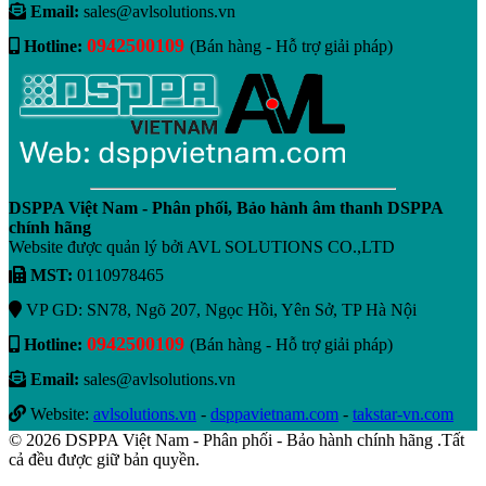
Email:
sales@avlsolutions.vn
0942500109
Hotline:
(Bán hàng - Hỗ trợ giải pháp)
DSPPA Việt Nam - Phân phối, Bảo hành âm thanh DSPPA
chính hãng
Website được quản lý bởi AVL SOLUTIONS CO.,LTD
MST:
0110978465
VP GD: SN78, Ngõ 207, Ngọc Hồi, Yên Sở, TP Hà Nội
0942500109
Hotline:
(Bán hàng - Hỗ trợ giải pháp)
Email:
sales@avlsolutions.vn
Website:
avlsolutions.vn
-
dsppavietnam.com
-
takstar-vn.com
© 2026 DSPPA Việt Nam - Phân phối - Bảo hành chính hãng .Tất
cả đều được giữ bản quyền.