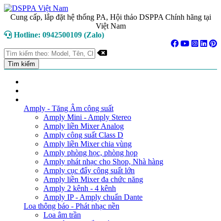
Cung cấp, lắp đặt hệ thống PA, Hội thảo DSPPA Chính hãng tại
Việt Nam
Hotline: 0942500109 (Zalo)
TRANG CHỦ
GIỚI THIỆU
DANH MỤC SẢN PHẨM
Amply - Tăng Âm công suất
Amply Mini - Amply Stereo
Amply liền Mixer Analog
Amply công suất Class D
Amply liền Mixer chia vùng
Amply phòng học, phòng họp
Amply phát nhạc cho Shop, Nhà hàng
Amply cục đẩy công suất lớn
Amply liền Mixer đa chức năng
Amply 2 kênh - 4 kênh
Amply IP - Amply chuẩn Dante
Loa thông báo - Phát nhạc nền
Loa âm trần