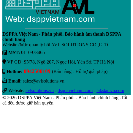
DSPPA Việt Nam - Phân phối, Bảo hành âm thanh DSPPA
chính hãng
Website được quản lý bởi AVL SOLUTIONS CO.,LTD
MST:
0110978465
VP GD: SN78, Ngõ 207, Ngọc Hồi, Yên Sở, TP Hà Nội
0942500109
Hotline:
(Bán hàng - Hỗ trợ giải pháp)
Email:
sales@avlsolutions.vn
Website:
avlsolutions.vn
-
dsppavietnam.com
-
takstar-vn.com
© 2026 DSPPA Việt Nam - Phân phối - Bảo hành chính hãng .Tất
cả đều được giữ bản quyền.