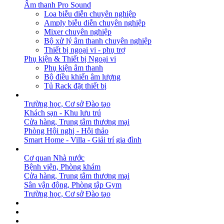
Âm thanh Pro Sound
Loa biễu diễn chuyên nghiệp
Amply biễu diễn chuyên nghiệp
Mixer chuyên nghiệp
Bộ xử lý âm thanh chuyên nghiệp
Thiết bị ngoại vi - phụ trợ
Phụ kiện & Thiết bị Ngoại vi
Phụ kiện âm thanh
Bộ điều khiển âm lượng
Tủ Rack đặt thiết bị
GIẢI PHÁP
Trường học, Cơ sở Đào tạo
Khách sạn - Khu lưu trú
Cửa hàng, Trung tâm thương mại
Phòng Hội nghị - Hội thảo
Smart Home - Villa - Giải trí gia đình
DỰ ÁN
Cơ quan Nhà nước
Bệnh viện, Phòng khám
Cửa hàng, Trung tâm thương mại
Sân vận động, Phòng tập Gym
Trường học, Cơ sở Đào tạo
BẢN TIN
DOWNLOAD
LIÊN HỆ