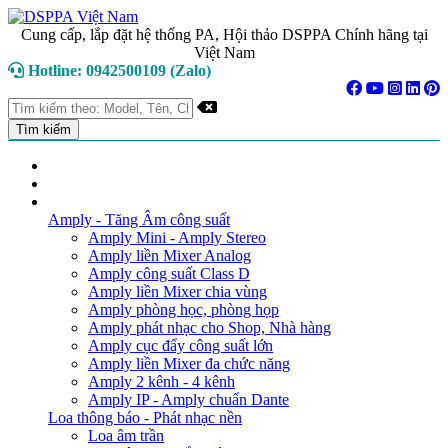
Cung cấp, lắp đặt hệ thống PA, Hội thảo DSPPA Chính hãng tại
Việt Nam
Hotline: 0942500109 (Zalo)
TRANG CHỦ
GIỚI THIỆU
DANH MỤC SẢN PHẨM
Amply - Tăng Âm công suất
Amply Mini - Amply Stereo
Amply liền Mixer Analog
Amply công suất Class D
Amply liền Mixer chia vùng
Amply phòng học, phòng họp
Amply phát nhạc cho Shop, Nhà hàng
Amply cục đẩy công suất lớn
Amply liền Mixer đa chức năng
Amply 2 kênh - 4 kênh
Amply IP - Amply chuẩn Dante
Loa thông báo - Phát nhạc nền
Loa âm trần