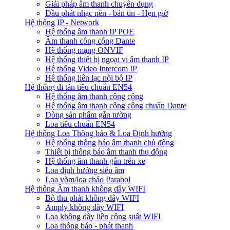
Giải pháp âm thanh chuyên dụng
Đầu phát nhạc nền - bản tin - Hẹn giờ
Hệ thống IP - Network
Hệ thống âm thanh IP POE
Âm thanh công cộng Dante
Hệ thống mạng ONVIF
Hệ thống thiết bị ngoại vi âm thanh IP
Hệ thống Video Intercom IP
Hệ thống liên lạc nội bộ IP
Hệ thống di tản tiêu chuẩn EN54
Hệ thống âm thanh công cộng
Hệ thống âm thanh công cộng chuẩn Dante
Dòng sản phẩm gắn tường
Loa tiêu chuẩn EN54
Hệ thống Loa Thông báo & Loa Định hướng
Hệ thống thông báo âm thanh chủ động
Thiết bị thông báo âm thanh thụ động
Hệ thống âm thanh gắn trên xe
Loa định hướng siêu âm
Loa vòm/loa chảo Parabol
Hệ thống Âm thanh không dây WIFI
Bộ thu phát không dây WIFI
Amply không dây WIFI
Loa không dây liền công suất WIFI
Loa thông báo - phát thanh