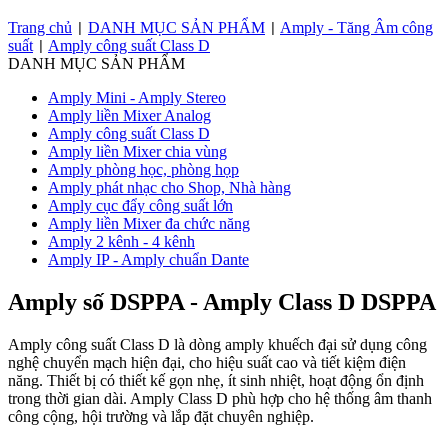
Trang chủ
DANH MỤC SẢN PHẨM
Amply - Tăng Âm công
|
|
suất
Amply công suất Class D
|
DANH MỤC SẢN PHẨM
Amply Mini - Amply Stereo
Amply liền Mixer Analog
Amply công suất Class D
Amply liền Mixer chia vùng
Amply phòng học, phòng họp
Amply phát nhạc cho Shop, Nhà hàng
Amply cục đẩy công suất lớn
Amply liền Mixer đa chức năng
Amply 2 kênh - 4 kênh
Amply IP - Amply chuẩn Dante
Amply số DSPPA - Amply Class D DSPPA
Amply công suất Class D là dòng amply khuếch đại sử dụng công
nghệ chuyển mạch hiện đại, cho hiệu suất cao và tiết kiệm điện
năng. Thiết bị có thiết kế gọn nhẹ, ít sinh nhiệt, hoạt động ổn định
trong thời gian dài. Amply Class D phù hợp cho hệ thống âm thanh
công cộng, hội trường và lắp đặt chuyên nghiệp.