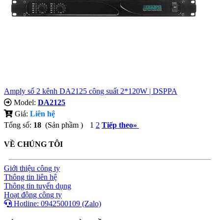
Amply số 2 kênh DA2125 công suất 2*120W | DSPPA
Model:
DA2125
Giá:
Liên hệ
Tổng số:
18
(Sản phầm )
1
2
Tiếp theo
»
VỀ CHÚNG TÔI
Giới thiệu công ty
Thông tin liên hệ
Thông tin tuyển dụng
Hoạt động công ty
Hotline: 0942500109 (Zalo)