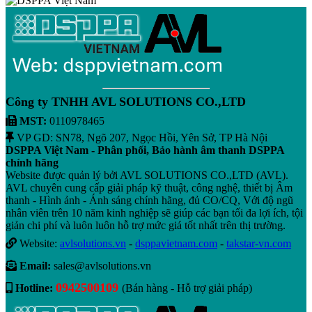
Công ty TNHH AVL SOLUTIONS CO.,LTD
MST:
0110978465
VP GD: SN78, Ngõ 207, Ngọc Hồi, Yên Sở, TP Hà Nội
DSPPA Việt Nam - Phân phối, Bảo hành âm thanh DSPPA
chính hãng
Website được quản lý bởi AVL SOLUTIONS CO.,LTD (AVL).
AVL chuyên cung cấp giải pháp kỹ thuật, công nghệ, thiết bị Âm
thanh - Hình ảnh - Ánh sáng chính hãng, đủ CO/CQ, Với độ ngũ
nhân viên trên 10 năm kinh nghiệp sẽ giúp các bạn tối đa lợi ích, tội
giản chi phí và luôn luôn hỗ trợ mức giá tốt nhất trên thị trường.
Website:
avlsolutions.vn
-
dsppavietnam.com
-
takstar-vn.com
Email:
sales@avlsolutions.vn
0942500109
Hotline:
(Bán hàng - Hỗ trợ giải pháp)