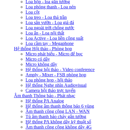
Loa hộp - loa gắn tường
Loa phóng thanh - Loa nén
Loa cột
Loa treo - Loa thả trần
Loa sân vườn - Loa giả đá
Loa ngoài trời chống nước
Loa ẩn - Loa nội thất
Loa Active - Loa liền công suất
Loa cầm tay - Megaphone
Hệ thống Hội thảo - Phòng họp
Micro phát biểu - Micro để bục
Micro có dây
Micro không dây
Hệ thống hội thảo - Video conference
Amply - Mixer - FSB phòng họp
Loa phòng họp - hội thảo
Hệ thống Nghe nhìn Audiovisual
Camera hội thảo trực tuyến
Âm thanh Thông báo - Phát nhạc
Hệ thống PA Analog
Hệ thống âm thanh thông báo 6 vùng
Âm thanh công cộng LAN - WAN
Tủ âm thanh báo cháy gắn tường
Hệ thống PA không dây kỹ thuật số
Âm thanh công cộng không dây 4G