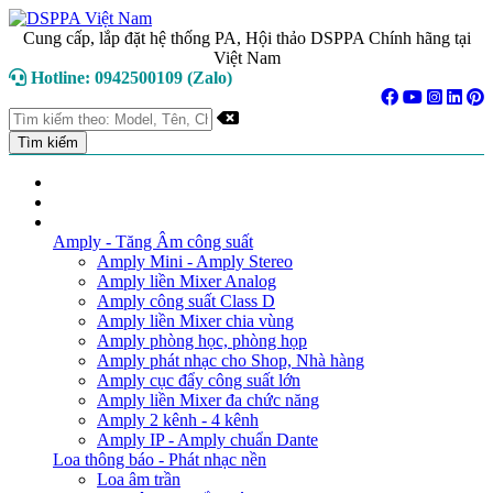
Cung cấp, lắp đặt hệ thống PA, Hội thảo DSPPA Chính hãng tại
Việt Nam
Hotline: 0942500109 (Zalo)
TRANG CHỦ
GIỚI THIỆU
DANH MỤC SẢN PHẨM
Amply - Tăng Âm công suất
Amply Mini - Amply Stereo
Amply liền Mixer Analog
Amply công suất Class D
Amply liền Mixer chia vùng
Amply phòng học, phòng họp
Amply phát nhạc cho Shop, Nhà hàng
Amply cục đẩy công suất lớn
Amply liền Mixer đa chức năng
Amply 2 kênh - 4 kênh
Amply IP - Amply chuẩn Dante
Loa thông báo - Phát nhạc nền
Loa âm trần