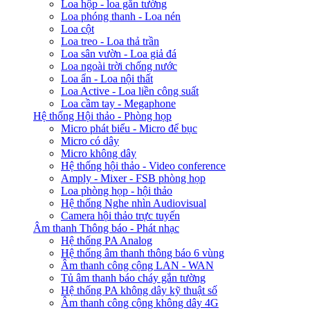
Loa hộp - loa gắn tường
Loa phóng thanh - Loa nén
Loa cột
Loa treo - Loa thả trần
Loa sân vườn - Loa giả đá
Loa ngoài trời chống nước
Loa ẩn - Loa nội thất
Loa Active - Loa liền công suất
Loa cầm tay - Megaphone
Hệ thống Hội thảo - Phòng họp
Micro phát biểu - Micro để bục
Micro có dây
Micro không dây
Hệ thống hội thảo - Video conference
Amply - Mixer - FSB phòng họp
Loa phòng họp - hội thảo
Hệ thống Nghe nhìn Audiovisual
Camera hội thảo trực tuyến
Âm thanh Thông báo - Phát nhạc
Hệ thống PA Analog
Hệ thống âm thanh thông báo 6 vùng
Âm thanh công cộng LAN - WAN
Tủ âm thanh báo cháy gắn tường
Hệ thống PA không dây kỹ thuật số
Âm thanh công cộng không dây 4G