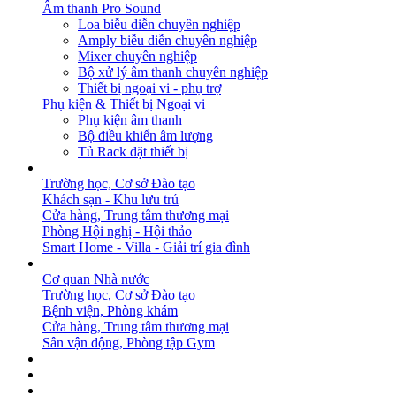
Âm thanh Pro Sound
Loa biễu diễn chuyên nghiệp
Amply biễu diễn chuyên nghiệp
Mixer chuyên nghiệp
Bộ xử lý âm thanh chuyên nghiệp
Thiết bị ngoại vi - phụ trợ
Phụ kiện & Thiết bị Ngoại vi
Phụ kiện âm thanh
Bộ điều khiển âm lượng
Tủ Rack đặt thiết bị
GIẢI PHÁP
Trường học, Cơ sở Đào tạo
Khách sạn - Khu lưu trú
Cửa hàng, Trung tâm thương mại
Phòng Hội nghị - Hội thảo
Smart Home - Villa - Giải trí gia đình
DỰ ÁN
Cơ quan Nhà nước
Trường học, Cơ sở Đào tạo
Bệnh viện, Phòng khám
Cửa hàng, Trung tâm thương mại
Sân vận động, Phòng tập Gym
BẢN TIN
DOWNLOAD
LIÊN HỆ