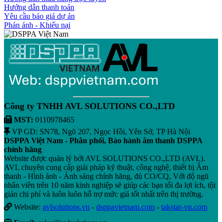
Hướng dẫn thanh toán
Yêu cầu báo giá dự án
Phán ánh - Khiếu nại
Công ty TNHH AVL SOLUTIONS CO.,LTD
MST:
0110978465
VP GD: SN78, Ngõ 207, Ngọc Hồi, Yên Sở, TP Hà Nội
DSPPA Việt Nam - Phân phối, Bảo hành âm thanh DSPPA
chính hãng
Website được quản lý bởi AVL SOLUTIONS CO.,LTD (AVL).
AVL chuyên cung cấp giải pháp kỹ thuật, công nghệ, thiết bị Âm
thanh - Hình ảnh - Ánh sáng chính hãng, đủ CO/CQ, Với độ ngũ
nhân viên trên 10 năm kinh nghiệp sẽ giúp các bạn tối đa lợi ích, tội
giản chi phí và luôn luôn hỗ trợ mức giá tốt nhất trên thị trường.
Website:
avlsolutions.vn
-
dsppavietnam.com
-
takstar-vn.com