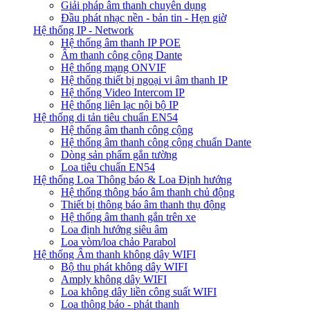
Giải pháp âm thanh chuyên dụng
Đầu phát nhạc nền - bản tin - Hẹn giờ
Hệ thống IP - Network
Hệ thống âm thanh IP POE
Âm thanh công cộng Dante
Hệ thống mạng ONVIF
Hệ thống thiết bị ngoại vi âm thanh IP
Hệ thống Video Intercom IP
Hệ thống liên lạc nội bộ IP
Hệ thống di tản tiêu chuẩn EN54
Hệ thống âm thanh công cộng
Hệ thống âm thanh công cộng chuẩn Dante
Dòng sản phẩm gắn tường
Loa tiêu chuẩn EN54
Hệ thống Loa Thông báo & Loa Định hướng
Hệ thống thông báo âm thanh chủ động
Thiết bị thông báo âm thanh thụ động
Hệ thống âm thanh gắn trên xe
Loa định hướng siêu âm
Loa vòm/loa chảo Parabol
Hệ thống Âm thanh không dây WIFI
Bộ thu phát không dây WIFI
Amply không dây WIFI
Loa không dây liền công suất WIFI
Loa thông báo - phát thanh