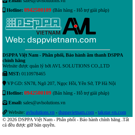
Email:
sales@avlsolutions.vn
0942500109
Hotline:
(Bán hàng - Hỗ trợ giải pháp)
DSPPA Việt Nam - Phân phối, Bảo hành âm thanh DSPPA
chính hãng
Website được quản lý bởi AVL SOLUTIONS CO.,LTD
MST:
0110978465
VP GD: SN78, Ngõ 207, Ngọc Hồi, Yên Sở, TP Hà Nội
0942500109
Hotline:
(Bán hàng - Hỗ trợ giải pháp)
Email:
sales@avlsolutions.vn
Website:
avlsolutions.vn
-
dsppavietnam.com
-
takstar-vn.com
© 2026 DSPPA Việt Nam - Phân phối - Bảo hành chính hãng .Tất
cả đều được giữ bản quyền.