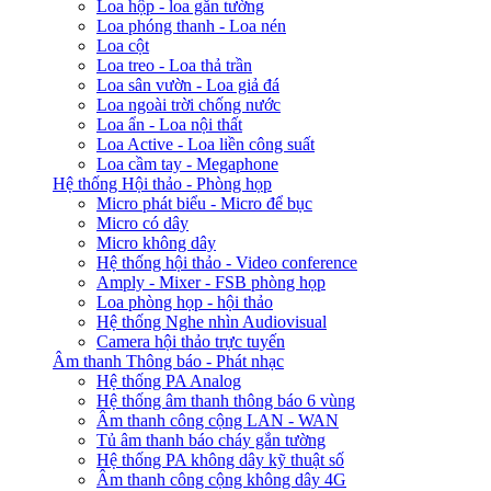
Loa hộp - loa gắn tường
Loa phóng thanh - Loa nén
Loa cột
Loa treo - Loa thả trần
Loa sân vườn - Loa giả đá
Loa ngoài trời chống nước
Loa ẩn - Loa nội thất
Loa Active - Loa liền công suất
Loa cầm tay - Megaphone
Hệ thống Hội thảo - Phòng họp
Micro phát biểu - Micro để bục
Micro có dây
Micro không dây
Hệ thống hội thảo - Video conference
Amply - Mixer - FSB phòng họp
Loa phòng họp - hội thảo
Hệ thống Nghe nhìn Audiovisual
Camera hội thảo trực tuyến
Âm thanh Thông báo - Phát nhạc
Hệ thống PA Analog
Hệ thống âm thanh thông báo 6 vùng
Âm thanh công cộng LAN - WAN
Tủ âm thanh báo cháy gắn tường
Hệ thống PA không dây kỹ thuật số
Âm thanh công cộng không dây 4G