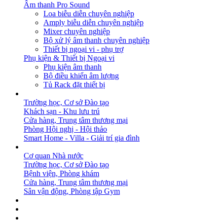
Âm thanh Pro Sound
Loa biễu diễn chuyên nghiệp
Amply biễu diễn chuyên nghiệp
Mixer chuyên nghiệp
Bộ xử lý âm thanh chuyên nghiệp
Thiết bị ngoại vi - phụ trợ
Phụ kiện & Thiết bị Ngoại vi
Phụ kiện âm thanh
Bộ điều khiển âm lượng
Tủ Rack đặt thiết bị
GIẢI PHÁP
Trường học, Cơ sở Đào tạo
Khách sạn - Khu lưu trú
Cửa hàng, Trung tâm thương mại
Phòng Hội nghị - Hội thảo
Smart Home - Villa - Giải trí gia đình
DỰ ÁN
Cơ quan Nhà nước
Trường học, Cơ sở Đào tạo
Bệnh viện, Phòng khám
Cửa hàng, Trung tâm thương mại
Sân vận động, Phòng tập Gym
BẢN TIN
DOWNLOAD
LIÊN HỆ