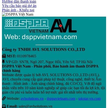
Hướng dẫn thanh toán
Yêu cầu báo giá dự án
Phán ánh - Khiếu nại
Công ty TNHH AVL SOLUTIONS CO.,LTD
MST:
0110978465
VP GD: SN78, Ngõ 207, Ngọc Hồi, Yên Sở, TP Hà Nội
DSPPA Việt Nam - Phân phối, Bảo hành âm thanh DSPPA
chính hãng
Website được quản lý bởi AVL SOLUTIONS CO.,LTD (AVL).
AVL chuyên cung cấp giải pháp kỹ thuật, công nghệ, thiết bị Âm
thanh - Hình ảnh - Ánh sáng chính hãng, đủ CO/CQ, Với độ ngũ
nhân viên trên 10 năm kinh nghiệp sẽ giúp các bạn tối đa lợi ích, tội
giản chi phí và luôn luôn hỗ trợ mức giá tốt nhất trên thị trường.
Website:
avlsolutions.vn
-
dsppavietnam.com
-
takstar-vn.com
Email:
sales@avlsolutions.vn