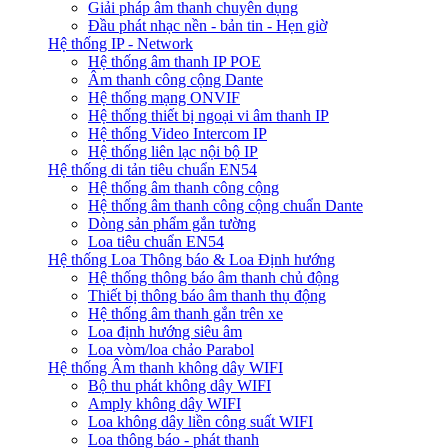
Giải pháp âm thanh chuyên dụng
Đầu phát nhạc nền - bản tin - Hẹn giờ
Hệ thống IP - Network
Hệ thống âm thanh IP POE
Âm thanh công cộng Dante
Hệ thống mạng ONVIF
Hệ thống thiết bị ngoại vi âm thanh IP
Hệ thống Video Intercom IP
Hệ thống liên lạc nội bộ IP
Hệ thống di tản tiêu chuẩn EN54
Hệ thống âm thanh công cộng
Hệ thống âm thanh công cộng chuẩn Dante
Dòng sản phẩm gắn tường
Loa tiêu chuẩn EN54
Hệ thống Loa Thông báo & Loa Định hướng
Hệ thống thông báo âm thanh chủ động
Thiết bị thông báo âm thanh thụ động
Hệ thống âm thanh gắn trên xe
Loa định hướng siêu âm
Loa vòm/loa chảo Parabol
Hệ thống Âm thanh không dây WIFI
Bộ thu phát không dây WIFI
Amply không dây WIFI
Loa không dây liền công suất WIFI
Loa thông báo - phát thanh