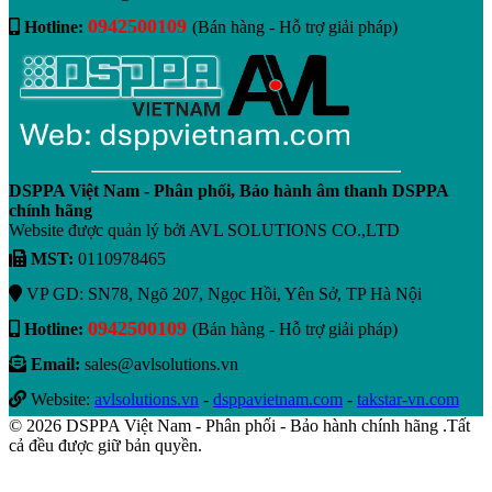
0942500109
Hotline:
(Bán hàng - Hỗ trợ giải pháp)
DSPPA Việt Nam - Phân phối, Bảo hành âm thanh DSPPA
chính hãng
Website được quản lý bởi AVL SOLUTIONS CO.,LTD
MST:
0110978465
VP GD: SN78, Ngõ 207, Ngọc Hồi, Yên Sở, TP Hà Nội
0942500109
Hotline:
(Bán hàng - Hỗ trợ giải pháp)
Email:
sales@avlsolutions.vn
Website:
avlsolutions.vn
-
dsppavietnam.com
-
takstar-vn.com
© 2026 DSPPA Việt Nam - Phân phối - Bảo hành chính hãng .Tất
cả đều được giữ bản quyền.