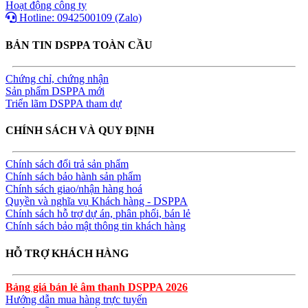
Hoạt động công ty
Hotline: 0942500109 (Zalo)
BẢN TIN DSPPA TOÀN CẦU
Chứng chỉ, chứng nhận
Sản phẩm DSPPA mới
Triển lãm DSPPA tham dự
CHÍNH SÁCH VÀ QUY ĐỊNH
Chính sách đổi trả sản phẩm
Chính sách bảo hành sản phẩm
Chính sách giao/nhận hàng hoá
Quyền và nghĩa vụ Khách hàng - DSPPA
Chính sách hỗ trợ dự án, phân phối, bán lẻ
Chính sách bảo mật thông tin khách hàng
HỖ TRỢ KHÁCH HÀNG
Bảng giá bán lẻ âm thanh DSPPA 2026
Hướng dẫn mua hàng trực tuyến