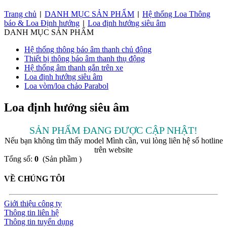
Trang chủ
DANH MỤC SẢN PHẨM
Hệ thống Loa Thông
|
|
báo & Loa Định hướng
Loa định hướng siêu âm
|
DANH MỤC SẢN PHẨM
Hệ thống thông báo âm thanh chủ động
Thiết bị thông báo âm thanh thụ động
Hệ thống âm thanh gắn trên xe
Loa định hướng siêu âm
Loa vòm/loa chảo Parabol
Loa định hướng siêu âm
SẢN PHẨM ĐANG ĐƯỢC CẬP NHẬT!
Nếu bạn không tìm thấy model Mình cần, vui lòng liên hệ số hotline
trên website
Tổng số:
0
(Sản phầm )
VỀ CHÚNG TÔI
Giới thiệu công ty
Thông tin liên hệ
Thông tin tuyển dụng