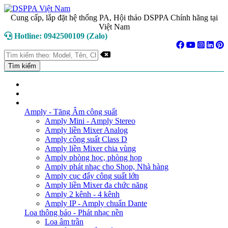
Cung cấp, lắp đặt hệ thống PA, Hội thảo DSPPA Chính hãng tại
Việt Nam
Hotline: 0942500109 (Zalo)
TRANG CHỦ
GIỚI THIỆU
DANH MỤC SẢN PHẨM
Amply - Tăng Âm công suất
Amply Mini - Amply Stereo
Amply liền Mixer Analog
Amply công suất Class D
Amply liền Mixer chia vùng
Amply phòng học, phòng họp
Amply phát nhạc cho Shop, Nhà hàng
Amply cục đẩy công suất lớn
Amply liền Mixer đa chức năng
Amply 2 kênh - 4 kênh
Amply IP - Amply chuẩn Dante
Loa thông báo - Phát nhạc nền
Loa âm trần