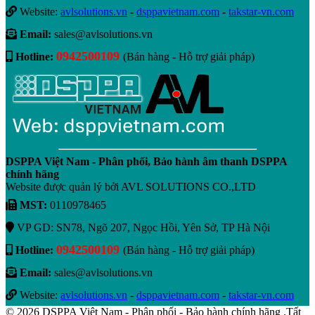
Website:
avlsolutions.vn
-
dsppavietnam.com
-
takstar-vn.com
Email:
sales@avlsolutions.vn
0942500109
Hotline:
(Bán hàng - Hỗ trợ giải pháp)
DSPPA Việt Nam - Phân phối, Bảo hành âm thanh DSPPA
chính hãng
Website được quản lý bởi AVL SOLUTIONS CO.,LTD
MST:
0110978465
VP GD: SN78, Ngõ 207, Ngọc Hồi, Yên Sở, TP Hà Nội
0942500109
Hotline:
(Bán hàng - Hỗ trợ giải pháp)
Email:
sales@avlsolutions.vn
Website:
avlsolutions.vn
-
dsppavietnam.com
-
takstar-vn.com
© 2026 DSPPA Việt Nam - Phân phối - Bảo hành chính hãng .Tất