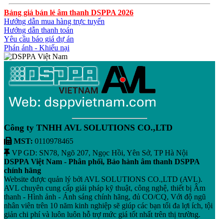
Bảng giá bán lẻ âm thanh DSPPA 2026
Hướng dẫn mua hàng trực tuyến
Hướng dẫn thanh toán
Yêu cầu báo giá dự án
Phán ánh - Khiếu nại
Công ty TNHH AVL SOLUTIONS CO.,LTD
MST:
0110978465
VP GD: SN78, Ngõ 207, Ngọc Hồi, Yên Sở, TP Hà Nội
DSPPA Việt Nam - Phân phối, Bảo hành âm thanh DSPPA
chính hãng
Website được quản lý bởi AVL SOLUTIONS CO.,LTD (AVL).
AVL chuyên cung cấp giải pháp kỹ thuật, công nghệ, thiết bị Âm
thanh - Hình ảnh - Ánh sáng chính hãng, đủ CO/CQ, Với độ ngũ
nhân viên trên 10 năm kinh nghiệp sẽ giúp các bạn tối đa lợi ích, tội
giản chi phí và luôn luôn hỗ trợ mức giá tốt nhất trên thị trường.