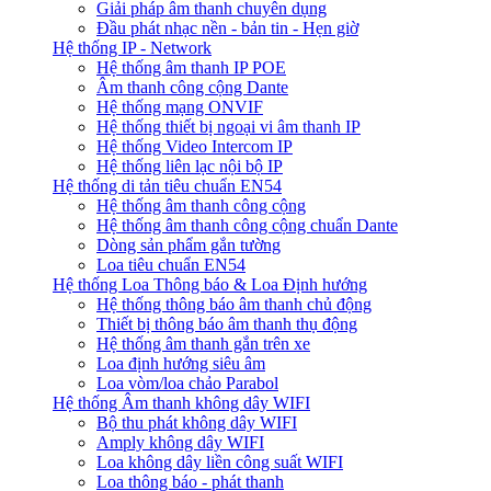
Giải pháp âm thanh chuyên dụng
Đầu phát nhạc nền - bản tin - Hẹn giờ
Hệ thống IP - Network
Hệ thống âm thanh IP POE
Âm thanh công cộng Dante
Hệ thống mạng ONVIF
Hệ thống thiết bị ngoại vi âm thanh IP
Hệ thống Video Intercom IP
Hệ thống liên lạc nội bộ IP
Hệ thống di tản tiêu chuẩn EN54
Hệ thống âm thanh công cộng
Hệ thống âm thanh công cộng chuẩn Dante
Dòng sản phẩm gắn tường
Loa tiêu chuẩn EN54
Hệ thống Loa Thông báo & Loa Định hướng
Hệ thống thông báo âm thanh chủ động
Thiết bị thông báo âm thanh thụ động
Hệ thống âm thanh gắn trên xe
Loa định hướng siêu âm
Loa vòm/loa chảo Parabol
Hệ thống Âm thanh không dây WIFI
Bộ thu phát không dây WIFI
Amply không dây WIFI
Loa không dây liền công suất WIFI
Loa thông báo - phát thanh