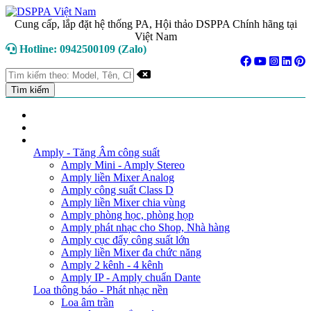
Cung cấp, lắp đặt hệ thống PA, Hội thảo DSPPA Chính hãng tại
Việt Nam
Hotline: 0942500109 (Zalo)
TRANG CHỦ
GIỚI THIỆU
DANH MỤC SẢN PHẨM
Amply - Tăng Âm công suất
Amply Mini - Amply Stereo
Amply liền Mixer Analog
Amply công suất Class D
Amply liền Mixer chia vùng
Amply phòng học, phòng họp
Amply phát nhạc cho Shop, Nhà hàng
Amply cục đẩy công suất lớn
Amply liền Mixer đa chức năng
Amply 2 kênh - 4 kênh
Amply IP - Amply chuẩn Dante
Loa thông báo - Phát nhạc nền
Loa âm trần