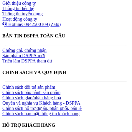
Giới thiệu công ty
Thông tin liên hệ
Thông tin tuyển dụng
Hoạt động công ty
Hotline: 0942500109 (Zalo)
BẢN TIN DSPPA TOÀN CẦU
Chứng chỉ, chứng nhận
Sản phẩm DSPPA mới
Triển lãm DSPPA tham dự
CHÍNH SÁCH VÀ QUY ĐỊNH
Chính sách đổi trả sản phẩm
Chính sách bảo hành sản phẩm
Chính sách giao/nhận hàng hoá
Quyền và nghĩa vụ Khách hàng - DSPPA
Chính sách hỗ trợ dự án, phân phối, bán lẻ
Chính sách bảo mật thông tin khách hàng
HỖ TRỢ KHÁCH HÀNG