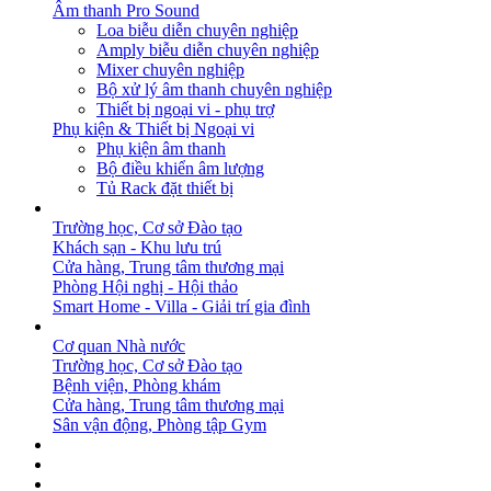
Âm thanh Pro Sound
Loa biễu diễn chuyên nghiệp
Amply biễu diễn chuyên nghiệp
Mixer chuyên nghiệp
Bộ xử lý âm thanh chuyên nghiệp
Thiết bị ngoại vi - phụ trợ
Phụ kiện & Thiết bị Ngoại vi
Phụ kiện âm thanh
Bộ điều khiển âm lượng
Tủ Rack đặt thiết bị
GIẢI PHÁP
Trường học, Cơ sở Đào tạo
Khách sạn - Khu lưu trú
Cửa hàng, Trung tâm thương mại
Phòng Hội nghị - Hội thảo
Smart Home - Villa - Giải trí gia đình
DỰ ÁN
Cơ quan Nhà nước
Trường học, Cơ sở Đào tạo
Bệnh viện, Phòng khám
Cửa hàng, Trung tâm thương mại
Sân vận động, Phòng tập Gym
BẢN TIN
DOWNLOAD
LIÊN HỆ