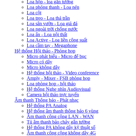
Loa hộp - loa gắn tường
Loa phóng thanh - Loa nén
Loa cột
Loa treo - Loa thả trần
Loa sân vườn - Loa giả đá
Loa ngoài trời chống nước
Loa ẩn - Loa nội thất
Loa Active - Loa liền công suất
Loa cầm tay - Megaphone
Hệ thống Hội thảo - Phòng họp
Micro phát biểu - Micro để bục
Micro có dây
Micro không dây
Hệ thống hội thảo - Video conference
Amply - Mixer - FSB phòng họp
Loa phòng họp - hội thảo
Hệ thống Nghe nhìn Audiovisual
Camera hội thảo trực tuyến
Âm thanh Thông báo - Phát nhạc
Hệ thống PA Analog
Hệ thống âm thanh thông báo 6 vùng
Âm thanh công cộng LAN - WAN
Tủ âm thanh báo cháy gắn tường
Hệ thống PA không dây kỹ thuật số
Âm thanh công cộng không dây 4G