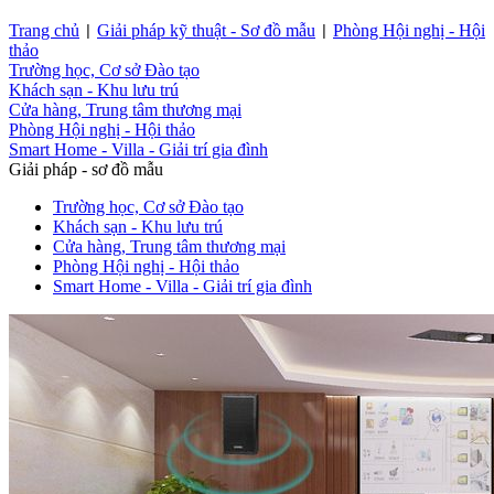
Trang chủ
Giải pháp kỹ thuật - Sơ đồ mẫu
Phòng Hội nghị - Hội
|
|
thảo
Trường học, Cơ sở Đào tạo
Khách sạn - Khu lưu trú
Cửa hàng, Trung tâm thương mại
Phòng Hội nghị - Hội thảo
Smart Home - Villa - Giải trí gia đình
Giải pháp - sơ đồ mẫu
Trường học, Cơ sở Đào tạo
Khách sạn - Khu lưu trú
Cửa hàng, Trung tâm thương mại
Phòng Hội nghị - Hội thảo
Smart Home - Villa - Giải trí gia đình