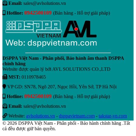
Email:
sales@avlsolutions.vn
0942500109
Hotline:
(Bán hàng - Hỗ trợ giải pháp)
DSPPA Việt Nam - Phân phối, Bảo hành âm thanh DSPPA
chính hãng
Website được quản lý bởi AVL SOLUTIONS CO.,LTD
MST:
0110978465
VP GD: SN78, Ngõ 207, Ngọc Hồi, Yên Sở, TP Hà Nội
0942500109
Hotline:
(Bán hàng - Hỗ trợ giải pháp)
Email:
sales@avlsolutions.vn
Website:
avlsolutions.vn
-
dsppavietnam.com
-
takstar-vn.com
© 2026 DSPPA Việt Nam - Phân phối - Bảo hành chính hãng .Tất
cả đều được giữ bản quyền.