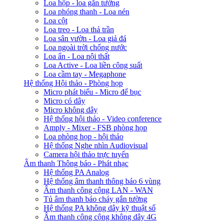
Loa hộp - loa gắn tường
Loa phóng thanh - Loa nén
Loa cột
Loa treo - Loa thả trần
Loa sân vườn - Loa giả đá
Loa ngoài trời chống nước
Loa ẩn - Loa nội thất
Loa Active - Loa liền công suất
Loa cầm tay - Megaphone
Hệ thống Hội thảo - Phòng họp
Micro phát biểu - Micro để bục
Micro có dây
Micro không dây
Hệ thống hội thảo - Video conference
Amply - Mixer - FSB phòng họp
Loa phòng họp - hội thảo
Hệ thống Nghe nhìn Audiovisual
Camera hội thảo trực tuyến
Âm thanh Thông báo - Phát nhạc
Hệ thống PA Analog
Hệ thống âm thanh thông báo 6 vùng
Âm thanh công cộng LAN - WAN
Tủ âm thanh báo cháy gắn tường
Hệ thống PA không dây kỹ thuật số
Âm thanh công cộng không dây 4G