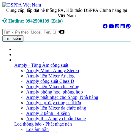
Cung cấp, lắp đặt hệ thống PA, Hội thảo DSPPA Chính hãng tại
Việt Nam
Hotline: 0942500109 (Zalo)
TRANG CHỦ
GIỚI THIỆU
DANH MỤC SẢN PHẨM
Amply - Tăng Âm công suất
Amply Mini - Amply Stereo
Amply liền Mixer Analog
Amply công suất Class D
Amply liền Mixer chia vùng
Amply phòng học, phòng họp
Amply phát nhạc cho Shop, Nhà hàng
Amply cục đẩy công suất lớn
Amply liền Mixer đa chức năng
Amply 2 kênh - 4 kênh
Amply IP - Amply chuẩn Dante
Loa thông báo - Phát nhạc nền
Loa âm trần