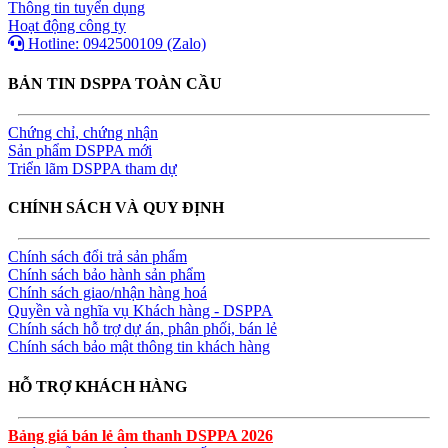
Thông tin tuyển dụng
Hoạt động công ty
Hotline: 0942500109 (Zalo)
BẢN TIN DSPPA TOÀN CẦU
Chứng chỉ, chứng nhận
Sản phẩm DSPPA mới
Triển lãm DSPPA tham dự
CHÍNH SÁCH VÀ QUY ĐỊNH
Chính sách đổi trả sản phẩm
Chính sách bảo hành sản phẩm
Chính sách giao/nhận hàng hoá
Quyền và nghĩa vụ Khách hàng - DSPPA
Chính sách hỗ trợ dự án, phân phối, bán lẻ
Chính sách bảo mật thông tin khách hàng
HỖ TRỢ KHÁCH HÀNG
Bảng giá bán lẻ âm thanh DSPPA 2026