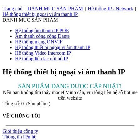
Trang chủ
DANH MỤC SẢN PHẨM
Hệ thống IP - Network
|
|
|
Hệ thống thiết bị ngoại vi âm thanh IP
DANH MỤC SẢN PHẨM
Hệ thống âm thanh IP POE
Âm thanh công cộng Dante
Hệ thống mạng ONVIF
Hệ thống thiết bị ngoại vi âm thanh IP
Hệ thống Video Intercom IP
Hệ thống liên lạc nội bộ IP
Hệ thống thiết bị ngoại vi âm thanh IP
SẢN PHẨM ĐANG ĐƯỢC CẬP NHẬT!
Nếu bạn không tìm thấy model Mình cần, vui lòng liên hệ số hotline
trên website
Tổng số:
0
(Sản phầm )
VỀ CHÚNG TÔI
Giới thiệu công ty
Thông tin liên hệ