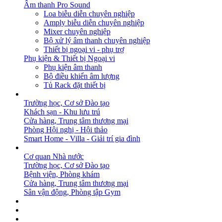
Âm thanh Pro Sound
Loa biễu diễn chuyên nghiệp
Amply biễu diễn chuyên nghiệp
Mixer chuyên nghiệp
Bộ xử lý âm thanh chuyên nghiệp
Thiết bị ngoại vi - phụ trợ
Phụ kiện & Thiết bị Ngoại vi
Phụ kiện âm thanh
Bộ điều khiển âm lượng
Tủ Rack đặt thiết bị
GIẢI PHÁP
Trường học, Cơ sở Đào tạo
Khách sạn - Khu lưu trú
Cửa hàng, Trung tâm thương mại
Phòng Hội nghị - Hội thảo
Smart Home - Villa - Giải trí gia đình
DỰ ÁN
Cơ quan Nhà nước
Trường học, Cơ sở Đào tạo
Bệnh viện, Phòng khám
Cửa hàng, Trung tâm thương mại
Sân vận động, Phòng tập Gym
BẢN TIN
DOWNLOAD
LIÊN HỆ