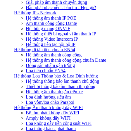
Giải pháp âm thanh chuyên dụng
Đầu phát nhạc nền - bản tin - Hẹn giờ
Hệ thống IP - Network
Hệ thống âm thanh IP POE
Âm thanh công cộng Dante
Hệ thống mạng ONVIF
Hệ thống thiết bị ngoại vi âm thanh IP
Hệ thống Video Intercom IP
Hệ thống liên lạc nội bộ IP
Hệ thống di tản tiêu chuẩn EN54
Hệ thống âm thanh công cộng
Hệ thống âm thanh công cộng chuẩn Dante
Dòng sản phẩm gắn tường
Loa tiêu chuẩn EN54
Hệ thống Loa Thông báo & Loa Định hướng
Hệ thống thông báo âm thanh chủ động
Thiết bị thông báo âm thanh thụ động
Hệ thống âm thanh gắn trên xe
Loa định hướng siêu âm
Loa vòm/loa chảo Parabol
Hệ thống Âm thanh không dây WIFI
Bộ thu phát không dây WIFI
Amply không dây WIFI
Loa không dây liền công suất WIFI
Loa thông báo - phát thanh