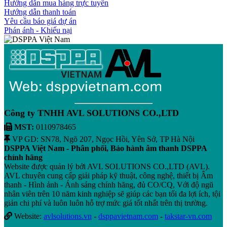
Hướng dẫn mua hàng trực tuyến
Hướng dẫn thanh toán
Yêu cầu báo giá dự án
Phán ánh - Khiếu nại
Công ty TNHH AVL SOLUTIONS CO.,LTD
MST:
0110978465
VP GD: SN78, Ngõ 207, Ngọc Hồi, Yên Sở, TP Hà Nội
DSPPA Việt Nam - Phân phối, Bảo hành âm thanh DSPPA
chính hãng
Website được quản lý bởi AVL SOLUTIONS CO.,LTD (AVL).
AVL chuyên cung cấp giải pháp kỹ thuật, công nghệ, thiết bị Âm
thanh - Hình ảnh - Ánh sáng chính hãng, đủ CO/CQ, Với độ ngũ
nhân viên trên 10 năm kinh nghiệp sẽ giúp các bạn tối đa lợi ích, tội
giản chi phí và luôn luôn hỗ trợ mức giá tốt nhất trên thị trường.
Website:
avlsolutions.vn
-
dsppavietnam.com
-
takstar-vn.com