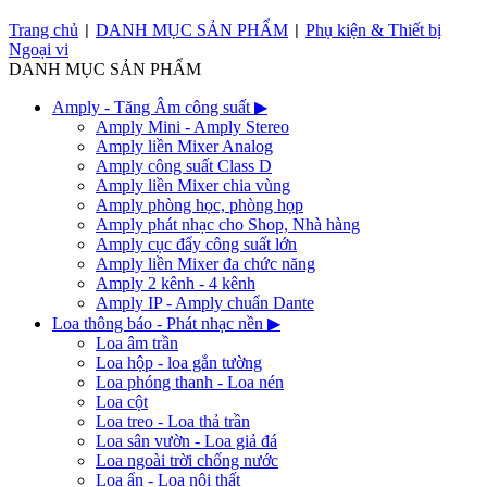
Trang chủ
DANH MỤC SẢN PHẨM
Phụ kiện & Thiết bị
|
|
Ngoại vi
DANH MỤC SẢN PHẨM
Amply - Tăng Âm công suất
▶
Amply Mini - Amply Stereo
Amply liền Mixer Analog
Amply công suất Class D
Amply liền Mixer chia vùng
Amply phòng học, phòng họp
Amply phát nhạc cho Shop, Nhà hàng
Amply cục đẩy công suất lớn
Amply liền Mixer đa chức năng
Amply 2 kênh - 4 kênh
Amply IP - Amply chuẩn Dante
Loa thông báo - Phát nhạc nền
▶
Loa âm trần
Loa hộp - loa gắn tường
Loa phóng thanh - Loa nén
Loa cột
Loa treo - Loa thả trần
Loa sân vườn - Loa giả đá
Loa ngoài trời chống nước
Loa ẩn - Loa nội thất