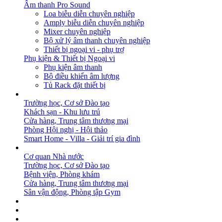
Âm thanh Pro Sound
Loa biễu diễn chuyên nghiệp
Amply biễu diễn chuyên nghiệp
Mixer chuyên nghiệp
Bộ xử lý âm thanh chuyên nghiệp
Thiết bị ngoại vi - phụ trợ
Phụ kiện & Thiết bị Ngoại vi
Phụ kiện âm thanh
Bộ điều khiển âm lượng
Tủ Rack đặt thiết bị
GIẢI PHÁP
Trường học, Cơ sở Đào tạo
Khách sạn - Khu lưu trú
Cửa hàng, Trung tâm thương mại
Phòng Hội nghị - Hội thảo
Smart Home - Villa - Giải trí gia đình
DỰ ÁN
Cơ quan Nhà nước
Trường học, Cơ sở Đào tạo
Bệnh viện, Phòng khám
Cửa hàng, Trung tâm thương mại
Sân vận động, Phòng tập Gym
BẢN TIN
DOWNLOAD
LIÊN HỆ