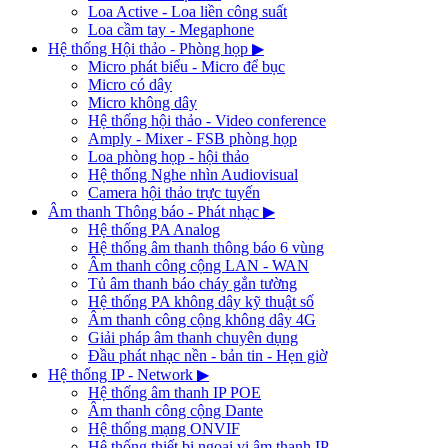
Loa Active - Loa liền công suất
Loa cầm tay - Megaphone
Hệ thống Hội thảo - Phòng họp
▶
Micro phát biểu - Micro để bục
Micro có dây
Micro không dây
Hệ thống hội thảo - Video conference
Amply - Mixer - FSB phòng họp
Loa phòng họp - hội thảo
Hệ thống Nghe nhìn Audiovisual
Camera hội thảo trực tuyến
Âm thanh Thông báo - Phát nhạc
▶
Hệ thống PA Analog
Hệ thống âm thanh thông báo 6 vùng
Âm thanh công cộng LAN - WAN
Tủ âm thanh báo cháy gắn tường
Hệ thống PA không dây kỹ thuật số
Âm thanh công cộng không dây 4G
Giải pháp âm thanh chuyên dụng
Đầu phát nhạc nền - bản tin - Hẹn giờ
Hệ thống IP - Network
▶
Hệ thống âm thanh IP POE
Âm thanh công cộng Dante
Hệ thống mạng ONVIF
Hệ thống thiết bị ngoại vi âm thanh IP