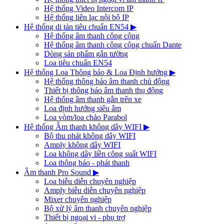
Hệ thống Video Intercom IP
Hệ thống liên lạc nội bộ IP
Hệ thống di tản tiêu chuẩn EN54
▶
Hệ thống âm thanh công cộng
Hệ thống âm thanh công cộng chuẩn Dante
Dòng sản phẩm gắn tường
Loa tiêu chuẩn EN54
Hệ thống Loa Thông báo & Loa Định hướng
▶
Hệ thống thông báo âm thanh chủ động
Thiết bị thông báo âm thanh thụ động
Hệ thống âm thanh gắn trên xe
Loa định hướng siêu âm
Loa vòm/loa chảo Parabol
Hệ thống Âm thanh không dây WIFI
▶
Bộ thu phát không dây WIFI
Amply không dây WIFI
Loa không dây liền công suất WIFI
Loa thông báo - phát thanh
Âm thanh Pro Sound
▶
Loa biễu diễn chuyên nghiệp
Amply biễu diễn chuyên nghiệp
Mixer chuyên nghiệp
Bộ xử lý âm thanh chuyên nghiệp
Thiết bị ngoại vi - phụ trợ