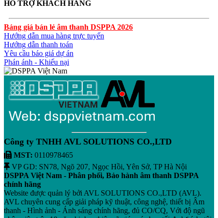
HỖ TRỢ KHÁCH HÀNG
Bảng giá bán lẻ âm thanh DSPPA 2026
Hướng dẫn mua hàng trực tuyến
Hướng dẫn thanh toán
Yêu cầu báo giá dự án
Phán ánh - Khiếu nại
Công ty TNHH AVL SOLUTIONS CO.,LTD
MST:
0110978465
VP GD: SN78, Ngõ 207, Ngọc Hồi, Yên Sở, TP Hà Nội
DSPPA Việt Nam - Phân phối, Bảo hành âm thanh DSPPA
chính hãng
Website được quản lý bởi AVL SOLUTIONS CO.,LTD (AVL).
AVL chuyên cung cấp giải pháp kỹ thuật, công nghệ, thiết bị Âm
thanh - Hình ảnh - Ánh sáng chính hãng, đủ CO/CQ, Với độ ngũ