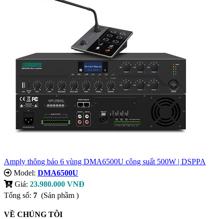
Amply thông báo 6 vùng DMA6500U công suất 500W | DSPPA
Model:
DMA6500U
Giá:
23.980.000 VNĐ
Tổng số:
7
(Sản phầm )
VỀ CHÚNG TÔI