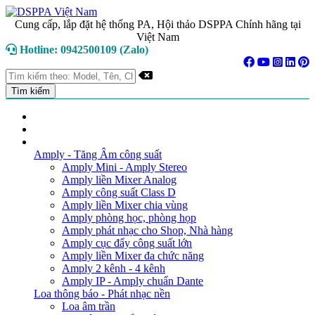
Cung cấp, lắp đặt hệ thống PA, Hội thảo DSPPA Chính hãng tại
Việt Nam
Hotline: 0942500109 (Zalo)
TRANG CHỦ
GIỚI THIỆU
DANH MỤC SẢN PHẨM
Amply - Tăng Âm công suất
Amply Mini - Amply Stereo
Amply liền Mixer Analog
Amply công suất Class D
Amply liền Mixer chia vùng
Amply phòng học, phòng họp
Amply phát nhạc cho Shop, Nhà hàng
Amply cục đẩy công suất lớn
Amply liền Mixer đa chức năng
Amply 2 kênh - 4 kênh
Amply IP - Amply chuẩn Dante
Loa thông báo - Phát nhạc nền
Loa âm trần