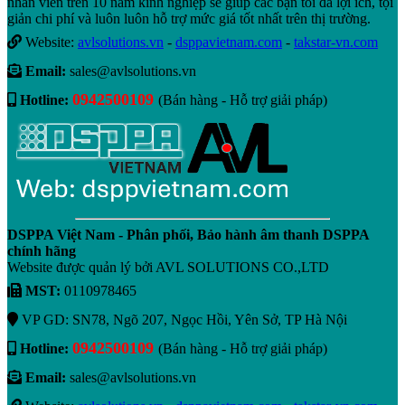
nhân viên trên 10 năm kinh nghiệp sẽ giúp các bạn tối đa lợi ích, tội
giản chi phí và luôn luôn hỗ trợ mức giá tốt nhất trên thị trường.
Website:
avlsolutions.vn
-
dsppavietnam.com
-
takstar-vn.com
Email:
sales@avlsolutions.vn
0942500109
Hotline:
(Bán hàng - Hỗ trợ giải pháp)
DSPPA Việt Nam - Phân phối, Bảo hành âm thanh DSPPA
chính hãng
Website được quản lý bởi AVL SOLUTIONS CO.,LTD
MST:
0110978465
VP GD: SN78, Ngõ 207, Ngọc Hồi, Yên Sở, TP Hà Nội
0942500109
Hotline:
(Bán hàng - Hỗ trợ giải pháp)
Email:
sales@avlsolutions.vn