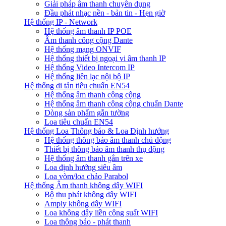
Giải pháp âm thanh chuyên dụng
Đầu phát nhạc nền - bản tin - Hẹn giờ
Hệ thống IP - Network
Hệ thống âm thanh IP POE
Âm thanh công cộng Dante
Hệ thống mạng ONVIF
Hệ thống thiết bị ngoại vi âm thanh IP
Hệ thống Video Intercom IP
Hệ thống liên lạc nội bộ IP
Hệ thống di tản tiêu chuẩn EN54
Hệ thống âm thanh công cộng
Hệ thống âm thanh công cộng chuẩn Dante
Dòng sản phẩm gắn tường
Loa tiêu chuẩn EN54
Hệ thống Loa Thông báo & Loa Định hướng
Hệ thống thông báo âm thanh chủ động
Thiết bị thông báo âm thanh thụ động
Hệ thống âm thanh gắn trên xe
Loa định hướng siêu âm
Loa vòm/loa chảo Parabol
Hệ thống Âm thanh không dây WIFI
Bộ thu phát không dây WIFI
Amply không dây WIFI
Loa không dây liền công suất WIFI
Loa thông báo - phát thanh