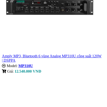
Amply MP3, Bluetooth 6 vùng Analog MP310U công suất 120W
| DSPPA
Model:
MP310U
Giá:
12.540.000 VNĐ