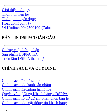
Giới thiệu công ty
Thông tin liên hệ
Thông tin tuyển dụng
Hoạt động công ty
Hotline: 0942500109 (Zalo)
BẢN TIN DSPPA TOÀN CẦU
Chứng chỉ, chứng nhận
Sản phẩm DSPPA mới
Triển lãm DSPPA tham dự
CHÍNH SÁCH VÀ QUY ĐỊNH
Chính sách đổi trả sản phẩm
Chính sách bảo hành sản phẩm
Chính sách giao/nhận hàng hoá
Quyền và nghĩa vụ Khách hàng - DSPPA
Chính sách hỗ trợ dự án, phân phối, bán lẻ
Chính sách bảo mật thông tin khách hàng