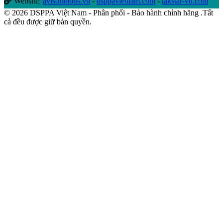
Website:
avlsolutions.vn
-
dsppavietnam.com
-
takstar-vn.com
© 2026 DSPPA Việt Nam - Phân phối - Bảo hành chính hãng .Tất
cả đều được giữ bản quyền.