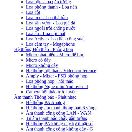
Loa hộp - loa gắn tường
Loa phóng thanh - Loa nén
Loa cột
Loa treo - Loa thả trần
Loa sân vườn - Loa giả đá
Loa ngoài trời chống nước
Loa ẩn - Loa nội thất
Loa Active - Loa liền công suất
Loa cầm tay - Megaphone
Hệ thống Hội thảo - Phòng họp
Micro phát biểu - Micro để bục
Micro có dây
Micro không dây
Hệ thống hội thảo - Video conference
Amply - Mixer - FSB phòng họp
Loa phòng họp - hội thảo
Hệ thống Nghe nhìn Audiovisual
Camera hội thảo trực tuyến
Âm thanh Thông báo - Phát nhạc
Hệ thống PA Analog
Hệ thống âm thanh thông báo 6 vùng
Âm thanh công cộng LAN - WAN
Tủ âm thanh báo cháy gắn tường
Hệ thống PA không dây kỹ thuật số
Âm thanh công cộng không dây 4G