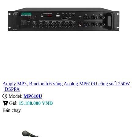
Amply MP3, Bluetooth 6 vùng Analog MP610U công suất 250W
| DSPPA
Model:
MP610U
Giá:
15.180.000 VNĐ
Bán chạy