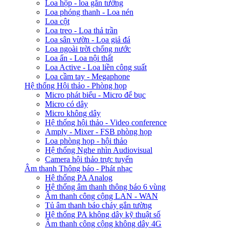
Loa hộp - loa gắn tường
Loa phóng thanh - Loa nén
Loa cột
Loa treo - Loa thả trần
Loa sân vườn - Loa giả đá
Loa ngoài trời chống nước
Loa ẩn - Loa nội thất
Loa Active - Loa liền công suất
Loa cầm tay - Megaphone
Hệ thống Hội thảo - Phòng họp
Micro phát biểu - Micro để bục
Micro có dây
Micro không dây
Hệ thống hội thảo - Video conference
Amply - Mixer - FSB phòng họp
Loa phòng họp - hội thảo
Hệ thống Nghe nhìn Audiovisual
Camera hội thảo trực tuyến
Âm thanh Thông báo - Phát nhạc
Hệ thống PA Analog
Hệ thống âm thanh thông báo 6 vùng
Âm thanh công cộng LAN - WAN
Tủ âm thanh báo cháy gắn tường
Hệ thống PA không dây kỹ thuật số
Âm thanh công cộng không dây 4G