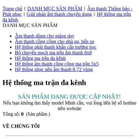
Trang chủ
DANH MỤC SẢN PHẨM
Âm thanh Thông báo -
|
|
Phát nhạc
Giải pháp âm thanh chuyên dụng
Hệ thống ma trận
|
|
đa kênh
DANH MỤC SẢN PHẨM
Âm thanh dùng cho giảng dạy
Âm thanh công cộng cho nhà ga, bến xe
Hệ thống phát thanh khẩn cấp trường học
Bộ chuyển mạch ma trận âm thanh 8x8
Hệ thống ma trận đa kênh
Hệ thống âm thanh công cộng ma trận 5x5
Hệ thống nhạc nền âm thanh 8-72 vùng
Hệ thống ma trận đa kênh
SẢN PHẨM ĐANG ĐƯỢC CẬP NHẬT!
Nếu bạn không tìm thấy model Mình cần, vui lòng liên hệ số hotline
trên website
Tổng số:
0
(Sản phầm )
VỀ CHÚNG TÔI