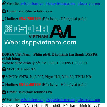
Website:
avlsolutions.vn
-
dsppavietnam.com
-
takstar-vn.com
Email:
sales@avlsolutions.vn
0942500109
Hotline:
(Bán hàng - Hỗ trợ giải pháp)
DSPPA Việt Nam - Phân phối, Bảo hành âm thanh DSPPA
chính hãng
Website được quản lý bởi AVL SOLUTIONS CO.,LTD
MST:
0110978465
VP GD: SN78, Ngõ 207, Ngọc Hồi, Yên Sở, TP Hà Nội
0942500109
Hotline:
(Bán hàng - Hỗ trợ giải pháp)
Email:
sales@avlsolutions.vn
Website:
avlsolutions.vn
-
dsppavietnam.com
-
takstar-vn.com
© 2026 DSPPA Việt Nam - Phân phối - Bảo hành chính hãng .Tất