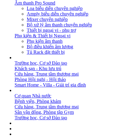
Âm thanh Pro Sound
Loa biễu diễn chuyên nghiệp
Amply biễu diễn chuyên nghiệp
Mixer chuyên nghiệp
Bộ xử lý âm thanh chuyên nghiệp
Thiết bị ngoại vi - phụ trợ
Phụ kiện & Thiết bị Ngoại vi
Phụ kiện âm thanh
Bộ điều khiển âm lượng
Tủ Rack đặt thiết bị
GIẢI PHÁP
Trường học, Cơ sở Đào tạo
Khách sạn - Khu lưu trú
Cửa hàng, Trung tâm thương mại
Phòng Hội nghị - Hội thảo
Smart Home - Villa - Giải trí gia đình
DỰ ÁN
Cơ quan Nhà nước
Bệnh viện, Phòng khám
Cửa hàng, Trung tâm thương mại
Sân vận động, Phòng tập Gym
Trường học, Cơ sở Đào tạo
BẢN TIN
DOWNLOAD
LIÊN HỆ