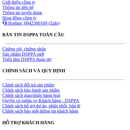
Giới thiệu công ty
Thông tin liên hệ
Thông tin tuyển dụng
Hoạt động công ty
Hotline: 0942500109 (Zalo)
BẢN TIN DSPPA TOÀN CẦU
Chứng chỉ, chứng nhận
Sản phẩm DSPPA mới
Triển lãm DSPPA tham dự
CHÍNH SÁCH VÀ QUY ĐỊNH
Chính sách đổi trả sản phẩm
Chính sách bảo hành sản phẩm
Chính sách giao/nhận hàng hoá
Quyền và nghĩa vụ Khách hàng - DSPPA
Chính sách hỗ trợ dự án, phân phối, bán lẻ
Chính sách bảo mật thông tin khách hàng
HỖ TRỢ KHÁCH HÀNG