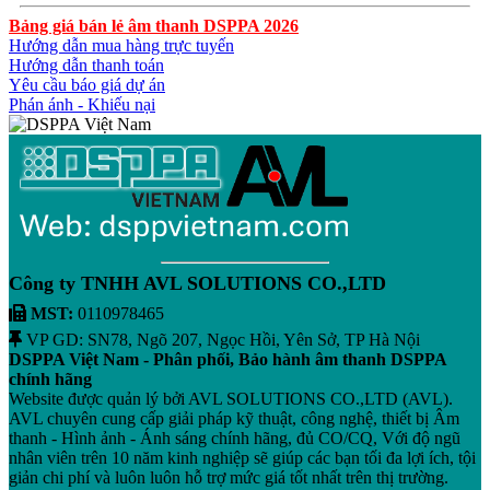
Bảng giá bán lẻ âm thanh DSPPA 2026
Hướng dẫn mua hàng trực tuyến
Hướng dẫn thanh toán
Yêu cầu báo giá dự án
Phán ánh - Khiếu nại
Công ty TNHH AVL SOLUTIONS CO.,LTD
MST:
0110978465
VP GD: SN78, Ngõ 207, Ngọc Hồi, Yên Sở, TP Hà Nội
DSPPA Việt Nam - Phân phối, Bảo hành âm thanh DSPPA
chính hãng
Website được quản lý bởi AVL SOLUTIONS CO.,LTD (AVL).
AVL chuyên cung cấp giải pháp kỹ thuật, công nghệ, thiết bị Âm
thanh - Hình ảnh - Ánh sáng chính hãng, đủ CO/CQ, Với độ ngũ
nhân viên trên 10 năm kinh nghiệp sẽ giúp các bạn tối đa lợi ích, tội
giản chi phí và luôn luôn hỗ trợ mức giá tốt nhất trên thị trường.