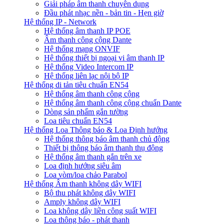
Giải pháp âm thanh chuyên dụng
Đầu phát nhạc nền - bản tin - Hẹn giờ
Hệ thống IP - Network
Hệ thống âm thanh IP POE
Âm thanh công cộng Dante
Hệ thống mạng ONVIF
Hệ thống thiết bị ngoại vi âm thanh IP
Hệ thống Video Intercom IP
Hệ thống liên lạc nội bộ IP
Hệ thống di tản tiêu chuẩn EN54
Hệ thống âm thanh công cộng
Hệ thống âm thanh công cộng chuẩn Dante
Dòng sản phẩm gắn tường
Loa tiêu chuẩn EN54
Hệ thống Loa Thông báo & Loa Định hướng
Hệ thống thông báo âm thanh chủ động
Thiết bị thông báo âm thanh thụ động
Hệ thống âm thanh gắn trên xe
Loa định hướng siêu âm
Loa vòm/loa chảo Parabol
Hệ thống Âm thanh không dây WIFI
Bộ thu phát không dây WIFI
Amply không dây WIFI
Loa không dây liền công suất WIFI
Loa thông báo - phát thanh