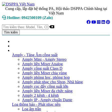
Cung cấp, lắp đặt hệ thống PA, Hội thảo DSPPA Chính hãng tại
Việt Nam
Hotline: 0942500109 (Zalo)
TRANG CHỦ
GIỚI THIỆU
DANH MỤC SẢN PHẨM
Amply - Tăng Âm công suất
Amply Mini - Amply Stereo
Amply liền Mixer Analog
Amply công suất Class D
Amply liền Mixer chia vùng
Amply phòng học, phòng họp
Amply phát nhạc cho Shop, Nhà hàng
Amply cục đẩy công suất lớn
Amply liền Mixer đa chức năng
Amply 2 kênh - 4 kênh
Amply IP - Amply chuẩn Dante
Loa thông báo - Phát nhạc nền
Loa âm trần