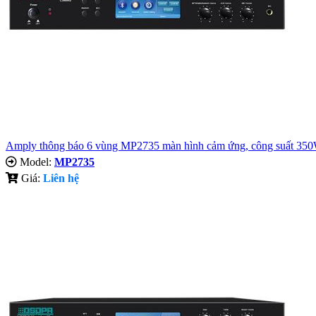
Amply thông báo 6 vùng MP2735 màn hình cảm ứng, công suất 35
Model:
MP2735
Giá:
Liên hệ