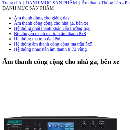
Trang chủ
DANH MỤC SẢN PHẨM
Âm thanh Thông báo - Ph
|
|
DANH MỤC SẢN PHẨM
Âm thanh dùng cho giảng dạy
Âm thanh công cộng cho nhà ga, bến xe
Hệ thống phát thanh khẩn cấp trường học
Bộ chuyển mạch ma trận âm thanh 8x8
Hệ thống ma trận đa kênh
Hệ thống âm thanh công cộng ma trận 5x5
Hệ thống nhạc nền âm thanh 8-72 vùng
Âm thanh công cộng cho nhà ga, bến xe