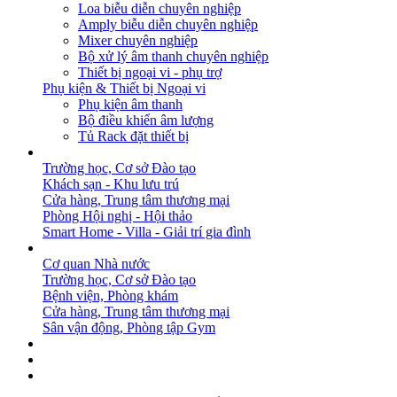
Loa biễu diễn chuyên nghiệp
Amply biễu diễn chuyên nghiệp
Mixer chuyên nghiệp
Bộ xử lý âm thanh chuyên nghiệp
Thiết bị ngoại vi - phụ trợ
Phụ kiện & Thiết bị Ngoại vi
Phụ kiện âm thanh
Bộ điều khiển âm lượng
Tủ Rack đặt thiết bị
GIẢI PHÁP
Trường học, Cơ sở Đào tạo
Khách sạn - Khu lưu trú
Cửa hàng, Trung tâm thương mại
Phòng Hội nghị - Hội thảo
Smart Home - Villa - Giải trí gia đình
DỰ ÁN
Cơ quan Nhà nước
Trường học, Cơ sở Đào tạo
Bệnh viện, Phòng khám
Cửa hàng, Trung tâm thương mại
Sân vận động, Phòng tập Gym
BẢN TIN
DOWNLOAD
LIÊN HỆ