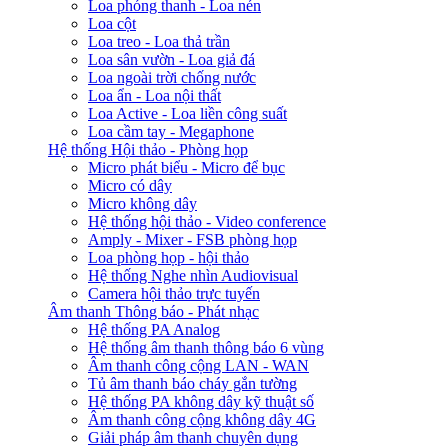
Loa phóng thanh - Loa nén
Loa cột
Loa treo - Loa thả trần
Loa sân vườn - Loa giả đá
Loa ngoài trời chống nước
Loa ẩn - Loa nội thất
Loa Active - Loa liền công suất
Loa cầm tay - Megaphone
Hệ thống Hội thảo - Phòng họp
Micro phát biểu - Micro để bục
Micro có dây
Micro không dây
Hệ thống hội thảo - Video conference
Amply - Mixer - FSB phòng họp
Loa phòng họp - hội thảo
Hệ thống Nghe nhìn Audiovisual
Camera hội thảo trực tuyến
Âm thanh Thông báo - Phát nhạc
Hệ thống PA Analog
Hệ thống âm thanh thông báo 6 vùng
Âm thanh công cộng LAN - WAN
Tủ âm thanh báo cháy gắn tường
Hệ thống PA không dây kỹ thuật số
Âm thanh công cộng không dây 4G
Giải pháp âm thanh chuyên dụng