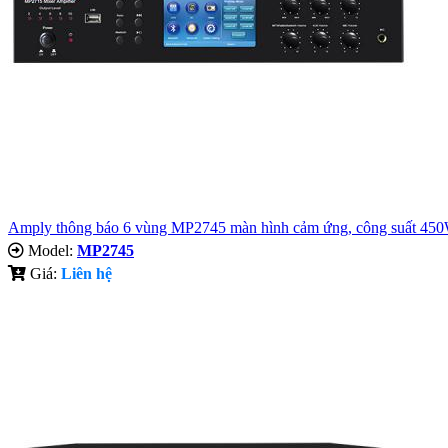
Amply thông báo 6 vùng MP2745 màn hình cảm ứng, công suất 45
Model:
MP2745
Giá:
Liên hệ