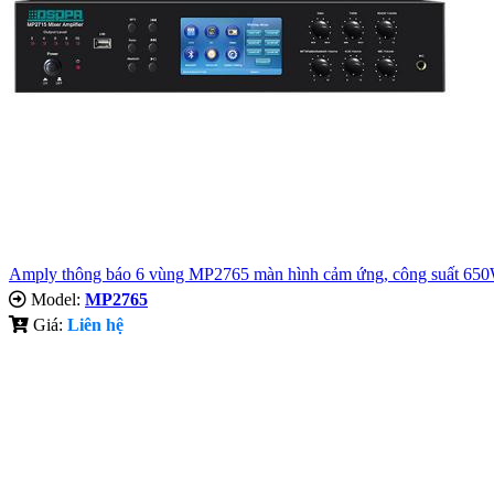
Amply thông báo 6 vùng MP2765 màn hình cảm ứng, công suất 65
Model:
MP2765
Giá:
Liên hệ