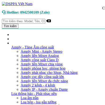
C
Hotline: 0942500109 (Zalo)
TRANG CHỦ
GIỚI THIỆU
DANH MỤC SẢN PHẨM
Amply - Tăng Âm công suất
Amply Mini - Amply Stereo
Amply liền Mixer Analog
Amply công suất Class D
Amply liền Mixer chia vùng
Amply phòng học, phòng họp
Amply phát nhạc cho Shop, Nhà hàng
Amply cục đẩy công suất lớn
Amply liền Mixer đa chức năng
Amply 2 kênh - 4 kênh
Amply IP - Amply chuẩn Dante
Loa thông báo - Phát nhạc nền
Loa âm trần
Loa hộp - loa gắn tường