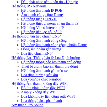
Đầu phát nhạc nền - bản tin - Hẹn giờ
Hệ thống IP - Network
Hệ thống âm thanh IP POE
Âm thanh công cộng Dante
Hệ thống mạng ONVIF
Hệ thống thiết bị ngoại vi âm thanh IP
Hệ thống Video Intercom IP
Hệ thống liên lạc nội bộ IP
Hệ thống di tản tiêu chuẩn EN54
Hệ thống âm thanh công cộng
Hệ thống âm thanh công cộng chuẩn Dante
Dòng sản phẩm gắn tường
Loa tiêu chuẩn EN54
Hệ thống Loa Thông báo & Loa Định hướng
Hệ thống thông báo âm thanh chủ động
Thiết bị thông báo âm thanh thụ động
Hệ thống âm thanh gắn trên xe
Loa định hướng siêu âm
Loa vòm/loa chảo Parabol
Hệ thống Âm thanh không dây WIFI
Bộ thu phát không dây WIFI
Amply không dây WIFI
Loa không dây liền công suất WIFI
Loa thông báo - phát thanh
Âm thanh Pro Sound