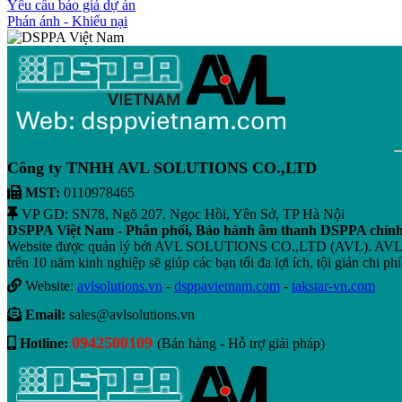
Yêu cầu báo giá dự án
Phán ánh - Khiếu nại
Công ty TNHH AVL SOLUTIONS CO.,LTD
MST:
0110978465
VP GD: SN78, Ngõ 207, Ngọc Hồi, Yên Sở, TP Hà Nội
DSPPA Việt Nam - Phân phối, Bảo hành âm thanh DSPPA chín
Website được quản lý bởi AVL SOLUTIONS CO.,LTD (AVL). AVL chuyê
trên 10 năm kinh nghiệp sẽ giúp các bạn tối đa lợi ích, tội giản chi phí
Website:
avlsolutions.vn
-
dsppavietnam.com
-
takstar-vn.com
Email:
sales@avlsolutions.vn
0942500109
Hotline:
(Bán hàng - Hỗ trợ giải pháp)