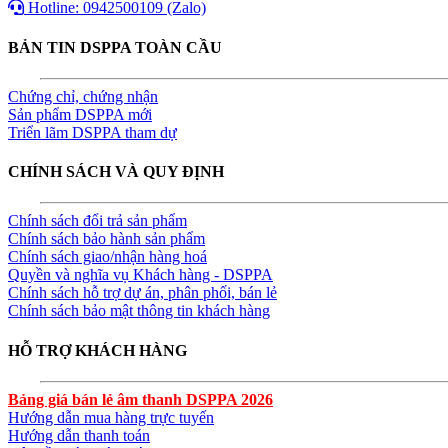
Hotline: 0942500109 (Zalo)
BẢN TIN DSPPA TOÀN CẦU
Chứng chỉ, chứng nhận
Sản phẩm DSPPA mới
Triển lãm DSPPA tham dự
CHÍNH SÁCH VÀ QUY ĐỊNH
Chính sách đổi trả sản phẩm
Chính sách bảo hành sản phẩm
Chính sách giao/nhận hàng hoá
Quyền và nghĩa vụ Khách hàng - DSPPA
Chính sách hỗ trợ dự án, phân phối, bán lẻ
Chính sách bảo mật thông tin khách hàng
HỖ TRỢ KHÁCH HÀNG
Bảng giá bán lẻ âm thanh DSPPA 2026
Hướng dẫn mua hàng trực tuyến
Hướng dẫn thanh toán