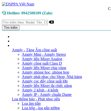
C
Hotline: 0942500109 (Zalo)
TRANG CHỦ
GIỚI THIỆU
DANH MỤC SẢN PHẨM
Amply - Tăng Âm công suất
Amply Mini - Amply Stereo
Amply liền Mixer Analog
Amply công suất Class D
Amply liền Mixer chia vùng
Amply phòng học, phòng họp
Amply phát nhạc cho Shop, Nhà hàng
Amply cục đẩy công suất lớn
Amply liền Mixer đa chức năng
Amply 2 kênh - 4 kênh
Amply IP - Amply chuẩn Dante
Loa thông báo - Phát nhạc nền
Loa âm trần
Loa hộp - loa gắn tường