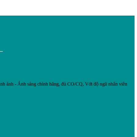
nh ảnh - Ánh sáng chính hãng, đủ CO/CQ, Với độ ngũ nhân viên