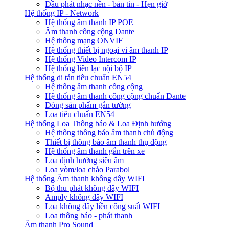
Đầu phát nhạc nền - bản tin - Hẹn giờ
Hệ thống IP - Network
Hệ thống âm thanh IP POE
Âm thanh công cộng Dante
Hệ thống mạng ONVIF
Hệ thống thiết bị ngoại vi âm thanh IP
Hệ thống Video Intercom IP
Hệ thống liên lạc nội bộ IP
Hệ thống di tản tiêu chuẩn EN54
Hệ thống âm thanh công cộng
Hệ thống âm thanh công cộng chuẩn Dante
Dòng sản phẩm gắn tường
Loa tiêu chuẩn EN54
Hệ thống Loa Thông báo & Loa Định hướng
Hệ thống thông báo âm thanh chủ động
Thiết bị thông báo âm thanh thụ động
Hệ thống âm thanh gắn trên xe
Loa định hướng siêu âm
Loa vòm/loa chảo Parabol
Hệ thống Âm thanh không dây WIFI
Bộ thu phát không dây WIFI
Amply không dây WIFI
Loa không dây liền công suất WIFI
Loa thông báo - phát thanh
Âm thanh Pro Sound