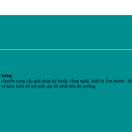
h hãng
n cung cấp giải pháp kỹ thuật, công nghệ, thiết bị Âm thanh - Hì
 và luôn luôn hỗ trợ mức giá tốt nhất trên thị trường.