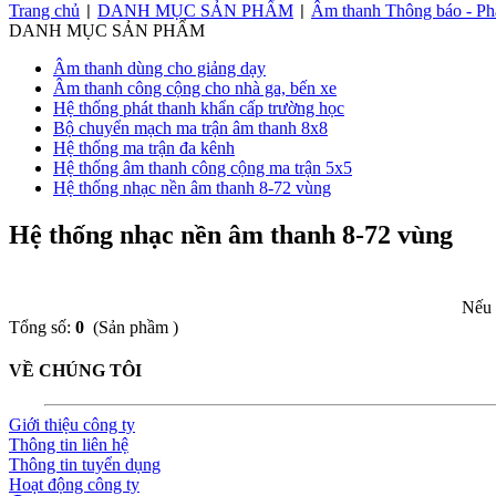
Trang chủ
DANH MỤC SẢN PHẨM
Âm thanh Thông báo - Ph
|
|
DANH MỤC SẢN PHẨM
Âm thanh dùng cho giảng dạy
Âm thanh công cộng cho nhà ga, bến xe
Hệ thống phát thanh khẩn cấp trường học
Bộ chuyển mạch ma trận âm thanh 8x8
Hệ thống ma trận đa kênh
Hệ thống âm thanh công cộng ma trận 5x5
Hệ thống nhạc nền âm thanh 8-72 vùng
Hệ thống nhạc nền âm thanh 8-72 vùng
Nếu 
Tổng số:
0
(Sản phầm )
VỀ CHÚNG TÔI
Giới thiệu công ty
Thông tin liên hệ
Thông tin tuyển dụng
Hoạt động công ty