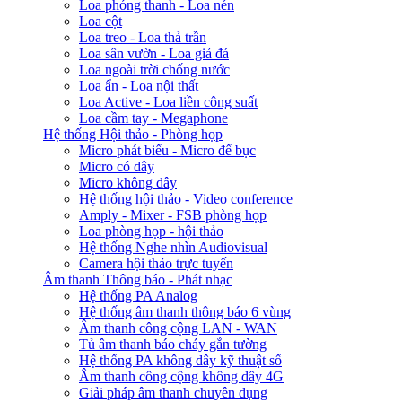
Loa phóng thanh - Loa nén
Loa cột
Loa treo - Loa thả trần
Loa sân vườn - Loa giả đá
Loa ngoài trời chống nước
Loa ẩn - Loa nội thất
Loa Active - Loa liền công suất
Loa cầm tay - Megaphone
Hệ thống Hội thảo - Phòng họp
Micro phát biểu - Micro để bục
Micro có dây
Micro không dây
Hệ thống hội thảo - Video conference
Amply - Mixer - FSB phòng họp
Loa phòng họp - hội thảo
Hệ thống Nghe nhìn Audiovisual
Camera hội thảo trực tuyến
Âm thanh Thông báo - Phát nhạc
Hệ thống PA Analog
Hệ thống âm thanh thông báo 6 vùng
Âm thanh công cộng LAN - WAN
Tủ âm thanh báo cháy gắn tường
Hệ thống PA không dây kỹ thuật số
Âm thanh công cộng không dây 4G
Giải pháp âm thanh chuyên dụng