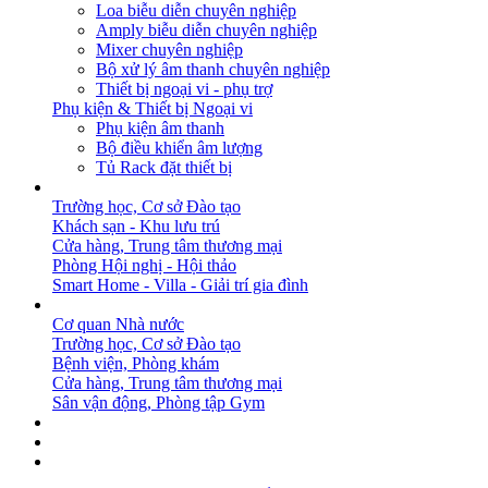
Loa biễu diễn chuyên nghiệp
Amply biễu diễn chuyên nghiệp
Mixer chuyên nghiệp
Bộ xử lý âm thanh chuyên nghiệp
Thiết bị ngoại vi - phụ trợ
Phụ kiện & Thiết bị Ngoại vi
Phụ kiện âm thanh
Bộ điều khiển âm lượng
Tủ Rack đặt thiết bị
GIẢI PHÁP
Trường học, Cơ sở Đào tạo
Khách sạn - Khu lưu trú
Cửa hàng, Trung tâm thương mại
Phòng Hội nghị - Hội thảo
Smart Home - Villa - Giải trí gia đình
DỰ ÁN
Cơ quan Nhà nước
Trường học, Cơ sở Đào tạo
Bệnh viện, Phòng khám
Cửa hàng, Trung tâm thương mại
Sân vận động, Phòng tập Gym
BẢN TIN
DOWNLOAD
LIÊN HỆ