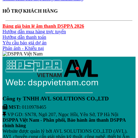
HỖ TRỢ KHÁCH HÀNG
Bảng giá bán lẻ âm thanh DSPPA 2026
Hướng dẫn mua hàng trực tuyến
Hướng dẫn thanh toán
Yêu cầu báo giá dự án
Phán ánh - Khiếu nại
Công ty TNHH AVL SOLUTIONS CO.,LTD
MST:
0110978465
VP GD: SN78, Ngõ 207, Ngọc Hồi, Yên Sở, TP Hà Nội
DSPPA Việt Nam - Phân phối, Bảo hành âm thanh DSPPA
chính hãng
Website được quản lý bởi AVL SOLUTIONS CO.,LTD (AVL).
AVL chuyên cung cấp giải pháp kỹ thuật, công nghệ, thiết bị Âm