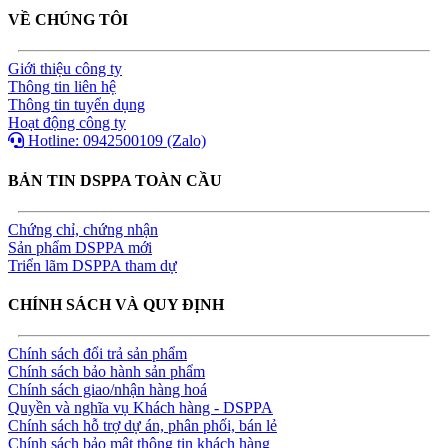
VỀ CHÚNG TÔI
Giới thiệu công ty
Thông tin liên hệ
Thông tin tuyển dụng
Hoạt động công ty
Hotline: 0942500109 (Zalo)
BẢN TIN DSPPA TOÀN CẦU
Chứng chỉ, chứng nhận
Sản phẩm DSPPA mới
Triển lãm DSPPA tham dự
CHÍNH SÁCH VÀ QUY ĐỊNH
Chính sách đổi trả sản phẩm
Chính sách bảo hành sản phẩm
Chính sách giao/nhận hàng hoá
Quyền và nghĩa vụ Khách hàng - DSPPA
Chính sách hỗ trợ dự án, phân phối, bán lẻ
Chính sách bảo mật thông tin khách hàng