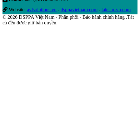
Website:
avlsolutions.vn
-
dsppavietnam.com
-
takstar-vn.com
© 2026 DSPPA Việt Nam - Phân phối - Bảo hành chính hãng .Tất
cả đều được giữ bản quyền.