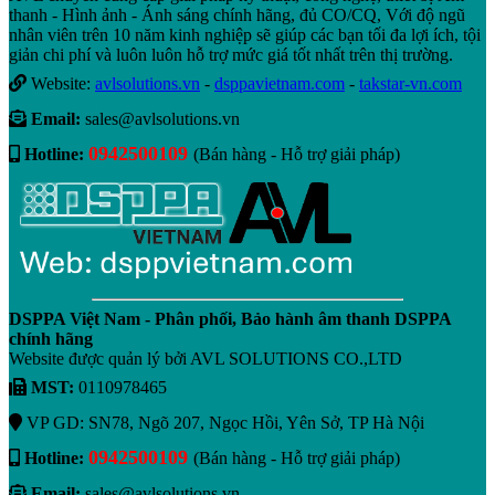
thanh - Hình ảnh - Ánh sáng chính hãng, đủ CO/CQ, Với độ ngũ
nhân viên trên 10 năm kinh nghiệp sẽ giúp các bạn tối đa lợi ích, tội
giản chi phí và luôn luôn hỗ trợ mức giá tốt nhất trên thị trường.
Website:
avlsolutions.vn
-
dsppavietnam.com
-
takstar-vn.com
Email:
sales@avlsolutions.vn
0942500109
Hotline:
(Bán hàng - Hỗ trợ giải pháp)
DSPPA Việt Nam - Phân phối, Bảo hành âm thanh DSPPA
chính hãng
Website được quản lý bởi AVL SOLUTIONS CO.,LTD
MST:
0110978465
VP GD: SN78, Ngõ 207, Ngọc Hồi, Yên Sở, TP Hà Nội
0942500109
Hotline:
(Bán hàng - Hỗ trợ giải pháp)
Email:
sales@avlsolutions.vn