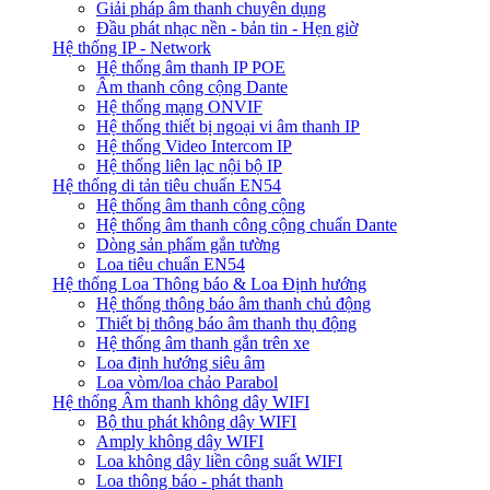
Giải pháp âm thanh chuyên dụng
Đầu phát nhạc nền - bản tin - Hẹn giờ
Hệ thống IP - Network
Hệ thống âm thanh IP POE
Âm thanh công cộng Dante
Hệ thống mạng ONVIF
Hệ thống thiết bị ngoại vi âm thanh IP
Hệ thống Video Intercom IP
Hệ thống liên lạc nội bộ IP
Hệ thống di tản tiêu chuẩn EN54
Hệ thống âm thanh công cộng
Hệ thống âm thanh công cộng chuẩn Dante
Dòng sản phẩm gắn tường
Loa tiêu chuẩn EN54
Hệ thống Loa Thông báo & Loa Định hướng
Hệ thống thông báo âm thanh chủ động
Thiết bị thông báo âm thanh thụ động
Hệ thống âm thanh gắn trên xe
Loa định hướng siêu âm
Loa vòm/loa chảo Parabol
Hệ thống Âm thanh không dây WIFI
Bộ thu phát không dây WIFI
Amply không dây WIFI
Loa không dây liền công suất WIFI
Loa thông báo - phát thanh