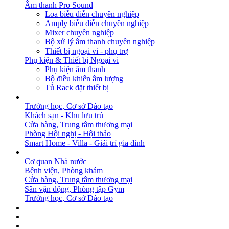
Âm thanh Pro Sound
Loa biễu diễn chuyên nghiệp
Amply biễu diễn chuyên nghiệp
Mixer chuyên nghiệp
Bộ xử lý âm thanh chuyên nghiệp
Thiết bị ngoại vi - phụ trợ
Phụ kiện & Thiết bị Ngoại vi
Phụ kiện âm thanh
Bộ điều khiển âm lượng
Tủ Rack đặt thiết bị
GIẢI PHÁP
Trường học, Cơ sở Đào tạo
Khách sạn - Khu lưu trú
Cửa hàng, Trung tâm thương mại
Phòng Hội nghị - Hội thảo
Smart Home - Villa - Giải trí gia đình
DỰ ÁN
Cơ quan Nhà nước
Bệnh viện, Phòng khám
Cửa hàng, Trung tâm thương mại
Sân vận động, Phòng tập Gym
Trường học, Cơ sở Đào tạo
BẢN TIN
DOWNLOAD
LIÊN HỆ