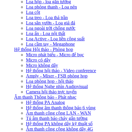
Loa hộp - loa gắn tường
Loa phóng thanh - Loa nén
Loa cột
Loa treo - Loa thả trần
Loa sân vườn - Loa giả đá
Loa ngoài trời chống nước
Loa ẩn - Loa nội thất
Loa Active - Loa liền công suất
Loa cầm tay - Megaphone
Hệ thống Hội thảo - Phòng họp
Micro phát biểu - Micro để bục
Micro có dây
Micro không dây
Hệ thống hội thảo - Video conference
Amply - Mixer - FSB phòng họp
Loa phòng họp - hội thảo
Hệ thống Nghe nhìn Audiovisual
Camera hội thảo trực tuyến
Âm thanh Thông báo - Phát nhạc
Hệ thống PA Analog
Hệ thống âm thanh thông báo 6 vùng
Âm thanh công cộng LAN - WAN
Tủ âm thanh báo cháy gắn tường
Hệ thống PA không dây kỹ thuật số
Âm thanh công cộng không dây 4G