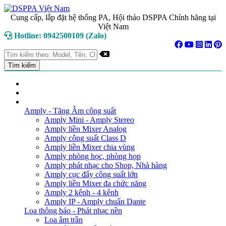
Cung cấp, lắp đặt hệ thống PA, Hội thảo DSPPA Chính hãng tại
Việt Nam
Hotline: 0942500109 (Zalo)
TRANG CHỦ
GIỚI THIỆU
DANH MỤC SẢN PHẨM
Amply - Tăng Âm công suất
Amply Mini - Amply Stereo
Amply liền Mixer Analog
Amply công suất Class D
Amply liền Mixer chia vùng
Amply phòng học, phòng họp
Amply phát nhạc cho Shop, Nhà hàng
Amply cục đẩy công suất lớn
Amply liền Mixer đa chức năng
Amply 2 kênh - 4 kênh
Amply IP - Amply chuẩn Dante
Loa thông báo - Phát nhạc nền
Loa âm trần