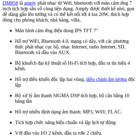
DM858
là
amply
phát nhạc từ Wifi, bluetooth với màn cảm ứng 7
inch tích hợp sẵn vô cùng tiện dụng. Amply được thiết kế nhỏ, gọn
dễ dàng gắn lên tường và có thể kết nối tới 4 loa 20W, thích hợp
dùng cho phòng khách, nhà hàng, villa..
Màn hình cảm ứng điện dung IPS TFT 7''
Hỗ trợ WiFi, Bluetooth 4.0, mạng có dây, với các phương
thức phát nhạc cục bộ, nhạc Internet, radio Internet, SD,
Bluetooth và đầu vào AUX.
Bộ khuếch đại kỹ thuật số Hi-Fi tích hợp, đầu ra tín hiệu 4
kênh.
Hỗ trợ điều khiển độc lập hai vùng,
điều chỉnh âm lượng
độc
lập.
Bộ xử lý âm thanh SIGMA DSP tích hợp, bộ cân bằng 10
băng tần
Hỗ trợ nhiều định dạng âm thanh: MP3, WAV, FLAC.
Tích hợp chức năng hiệu chuẩn và lập lịch tự động
Với đầu vào I/O 2 kênh, đầu ra rơle 2 chiều.