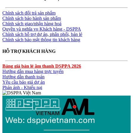
Chính sách đổi trả sản phẩm
Chính sách bảo hành sản phẩm
Chính sách giao/nhận hàng hoá
Quyền và nghĩa vụ Khách hàng - DSPPA
Chính sách hỗ trợ dự án, phân phối, bán lẻ
Chính sách bảo mật thông tin khách hàng
HỖ TRỢ KHÁCH HÀNG
Bảng giá bán lẻ âm thanh DSPPA 2026
Hướng dẫn mua hàng trực tuyến
Hướng dẫn thanh toán
Yêu cầu báo giá dự án
Phán ánh - Khiếu nại