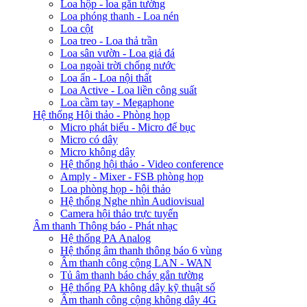
Loa hộp - loa gắn tường
Loa phóng thanh - Loa nén
Loa cột
Loa treo - Loa thả trần
Loa sân vườn - Loa giả đá
Loa ngoài trời chống nước
Loa ẩn - Loa nội thất
Loa Active - Loa liền công suất
Loa cầm tay - Megaphone
Hệ thống Hội thảo - Phòng họp
Micro phát biểu - Micro để bục
Micro có dây
Micro không dây
Hệ thống hội thảo - Video conference
Amply - Mixer - FSB phòng họp
Loa phòng họp - hội thảo
Hệ thống Nghe nhìn Audiovisual
Camera hội thảo trực tuyến
Âm thanh Thông báo - Phát nhạc
Hệ thống PA Analog
Hệ thống âm thanh thông báo 6 vùng
Âm thanh công cộng LAN - WAN
Tủ âm thanh báo cháy gắn tường
Hệ thống PA không dây kỹ thuật số
Âm thanh công cộng không dây 4G