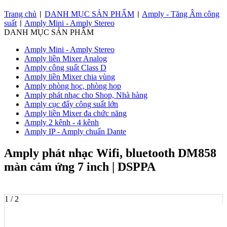
Trang chủ
DANH MỤC SẢN PHẨM
Amply - Tăng Âm công
|
|
suất
Amply Mini - Amply Stereo
|
DANH MỤC SẢN PHẨM
Amply Mini - Amply Stereo
Amply liền Mixer Analog
Amply công suất Class D
Amply liền Mixer chia vùng
Amply phòng học, phòng họp
Amply phát nhạc cho Shop, Nhà hàng
Amply cục đẩy công suất lớn
Amply liền Mixer đa chức năng
Amply 2 kênh - 4 kênh
Amply IP - Amply chuẩn Dante
Amply phát nhạc Wifi, bluetooth DM858
màn cảm ứng 7 inch | DSPPA
1 / 2