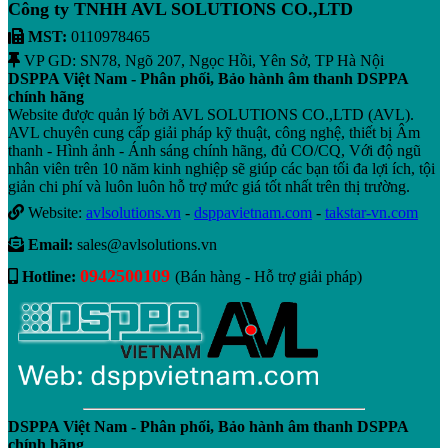
Công ty TNHH AVL SOLUTIONS CO.,LTD
MST:
0110978465
VP GD: SN78, Ngõ 207, Ngọc Hồi, Yên Sở, TP Hà Nội
DSPPA Việt Nam - Phân phối, Bảo hành âm thanh DSPPA
chính hãng
Website được quản lý bởi AVL SOLUTIONS CO.,LTD (AVL).
AVL chuyên cung cấp giải pháp kỹ thuật, công nghệ, thiết bị Âm
thanh - Hình ảnh - Ánh sáng chính hãng, đủ CO/CQ, Với độ ngũ
nhân viên trên 10 năm kinh nghiệp sẽ giúp các bạn tối đa lợi ích, tội
giản chi phí và luôn luôn hỗ trợ mức giá tốt nhất trên thị trường.
Website:
avlsolutions.vn
-
dsppavietnam.com
-
takstar-vn.com
Email:
sales@avlsolutions.vn
0942500109
Hotline:
(Bán hàng - Hỗ trợ giải pháp)
DSPPA Việt Nam - Phân phối, Bảo hành âm thanh DSPPA
chính hãng