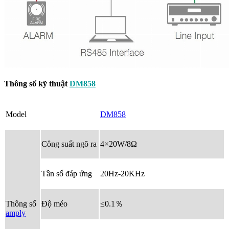
Thông số kỹ thuật
DM858
Model
DM858
Công suất ngõ ra
4×20W/8Ω
Tần số đáp ứng
20Hz-20KHz
Thông số
Độ méo
≤0.1％
amply