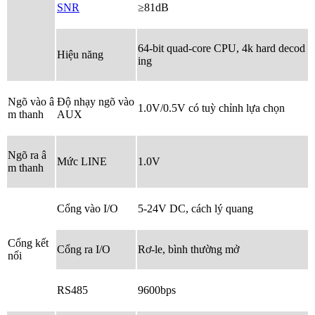
SNR
≥81dB
64-bit quad-core CPU, 4k hard decod
Hiệu năng
ing
Ngõ vào â
Độ nhạy ngõ vào
1.0V/0.5V có tuỳ chỉnh lựa chọn
m thanh
AUX
Ngõ ra â
Mức LINE
1.0V
m thanh
Cổng vào I/O
5-24V DC, cách lý quang
Cổng kết
Cổng ra I/O
Rơ-le, bình thường mở
nối
RS485
9600bps