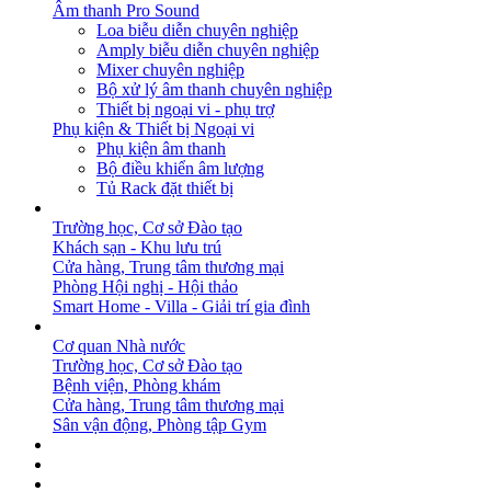
Âm thanh Pro Sound
Loa biễu diễn chuyên nghiệp
Amply biễu diễn chuyên nghiệp
Mixer chuyên nghiệp
Bộ xử lý âm thanh chuyên nghiệp
Thiết bị ngoại vi - phụ trợ
Phụ kiện & Thiết bị Ngoại vi
Phụ kiện âm thanh
Bộ điều khiển âm lượng
Tủ Rack đặt thiết bị
GIẢI PHÁP
Trường học, Cơ sở Đào tạo
Khách sạn - Khu lưu trú
Cửa hàng, Trung tâm thương mại
Phòng Hội nghị - Hội thảo
Smart Home - Villa - Giải trí gia đình
DỰ ÁN
Cơ quan Nhà nước
Trường học, Cơ sở Đào tạo
Bệnh viện, Phòng khám
Cửa hàng, Trung tâm thương mại
Sân vận động, Phòng tập Gym
BẢN TIN
DOWNLOAD
LIÊN HỆ