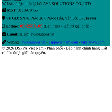
Website được quản lý bởi AVL SOLUTIONS CO.,LTD
MST:
0110978465
VP GD: SN78, Ngõ 207, Ngọc Hồi, Yên Sở, TP Hà Nội
0942500109
Hotline:
(Bán hàng - Hỗ trợ giải pháp)
Email:
sales@avlsolutions.vn
Website:
avlsolutions.vn
-
dsppavietnam.com
-
takstar-vn.com
© 2026 DSPPA Việt Nam - Phân phối - Bảo hành chính hãng .Tất
cả đều được giữ bản quyền.