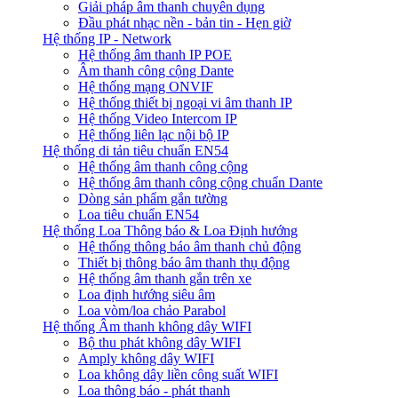
Giải pháp âm thanh chuyên dụng
Đầu phát nhạc nền - bản tin - Hẹn giờ
Hệ thống IP - Network
Hệ thống âm thanh IP POE
Âm thanh công cộng Dante
Hệ thống mạng ONVIF
Hệ thống thiết bị ngoại vi âm thanh IP
Hệ thống Video Intercom IP
Hệ thống liên lạc nội bộ IP
Hệ thống di tản tiêu chuẩn EN54
Hệ thống âm thanh công cộng
Hệ thống âm thanh công cộng chuẩn Dante
Dòng sản phẩm gắn tường
Loa tiêu chuẩn EN54
Hệ thống Loa Thông báo & Loa Định hướng
Hệ thống thông báo âm thanh chủ động
Thiết bị thông báo âm thanh thụ động
Hệ thống âm thanh gắn trên xe
Loa định hướng siêu âm
Loa vòm/loa chảo Parabol
Hệ thống Âm thanh không dây WIFI
Bộ thu phát không dây WIFI
Amply không dây WIFI
Loa không dây liền công suất WIFI
Loa thông báo - phát thanh