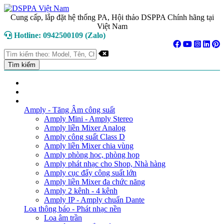
Cung cấp, lắp đặt hệ thống PA, Hội thảo DSPPA Chính hãng tại
Việt Nam
Hotline: 0942500109 (Zalo)
TRANG CHỦ
GIỚI THIỆU
DANH MỤC SẢN PHẨM
Amply - Tăng Âm công suất
Amply Mini - Amply Stereo
Amply liền Mixer Analog
Amply công suất Class D
Amply liền Mixer chia vùng
Amply phòng học, phòng họp
Amply phát nhạc cho Shop, Nhà hàng
Amply cục đẩy công suất lớn
Amply liền Mixer đa chức năng
Amply 2 kênh - 4 kênh
Amply IP - Amply chuẩn Dante
Loa thông báo - Phát nhạc nền
Loa âm trần