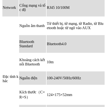
Cổng mạng và tố
Network
RJ45 10/100M
c độ
Từ thiết bị, từ mạng, từ Radio, từ Blu
Nguồn âm thanh
etooth hoặc từ ngõ vào AUX
Bluetooth
Bluetooth4.0
Standard
Khoảng cách kết
10m
nối Bluetooth
Đặc tính k
Nguồn điện
100-240V/50Hz/60Hz
hác
Kích thước（C×
124×175×52mm
R×S）