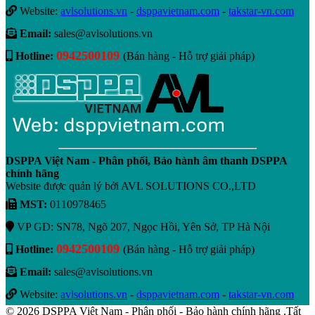
Website:
avlsolutions.vn
-
dsppavietnam.com
-
takstar-vn.com
Email:
sales@avlsolutions.vn
0942500109
Hotline:
(Bán hàng - Hỗ trợ giải pháp)
DSPPA Việt Nam - Phân phối, Bảo hành âm thanh DSPPA
chính hãng
Website được quản lý bởi AVL SOLUTIONS CO.,LTD
MST:
0110978465
VP GD: SN78, Ngõ 207, Ngọc Hồi, Yên Sở, TP Hà Nội
0942500109
Hotline:
(Bán hàng - Hỗ trợ giải pháp)
Email:
sales@avlsolutions.vn
Website:
avlsolutions.vn
-
dsppavietnam.com
-
takstar-vn.com
© 2026 DSPPA Việt Nam - Phân phối - Bảo hành chính hãng .Tất