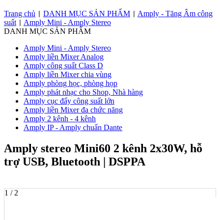
Trang chủ
DANH MỤC SẢN PHẨM
Amply - Tăng Âm công
|
|
suất
Amply Mini - Amply Stereo
|
DANH MỤC SẢN PHẨM
Amply Mini - Amply Stereo
Amply liền Mixer Analog
Amply công suất Class D
Amply liền Mixer chia vùng
Amply phòng học, phòng họp
Amply phát nhạc cho Shop, Nhà hàng
Amply cục đẩy công suất lớn
Amply liền Mixer đa chức năng
Amply 2 kênh - 4 kênh
Amply IP - Amply chuẩn Dante
Amply stereo Mini60 2 kênh 2x30W, hỗ
trợ USB, Bluetooth | DSPPA
1 / 2