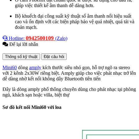
giúp việc thiết kế âm thanh dễ dàng hơn.
Bộ khuếch đại công suất kỹ thuật số âm thanh nổi hiệu suất
cao và ổn định với các biện pháp bảo vệ quá nhiệt, quá tải và
đoản mạch.
0942500109
Hotline:
(Zalo)
Để lại lời nhắn
Thông số kỹ thuật
Đặt câu hỏi
Mini60
dòng
amply
kích thước siêu nhỏ gọn, hỗ trợ ngõ ra stereo
với 2 kênh 2x30W riêng biệt. Amply giúp cho việc phát nhạc trở lên
dễ dàng nhờ kết nối không dây Bluetooth tiên tiến
Đây là dòng amply phổ thông chuyên dùng cho phát nhạc tại phòng
ngủ, khách sạn hoặc villa, biệt thự
Sơ đồ kết nối
Mini60 với loa