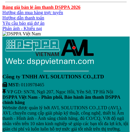
Bảng giá bán lẻ âm thanh DSPPA 2026
Hướng dẫn mua hàng trực tuyến
Hướng dẫn thanh toán
Yêu cầu báo giá dự án
Phán ánh - Khiếu nại
Công ty TNHH AVL SOLUTIONS CO.,LTD
MST:
0110978465
VP GD: SN78, Ngõ 207, Ngọc Hồi, Yên Sở, TP Hà Nội
DSPPA Việt Nam - Phân phối, Bảo hành âm thanh DSPPA
chính hãng
Website được quản lý bởi AVL SOLUTIONS CO.,LTD (AVL).
AVL chuyên cung cấp giải pháp kỹ thuật, công nghệ, thiết bị Âm
thanh - Hình ảnh - Ánh sáng chính hãng, đủ CO/CQ, Với độ ngũ
nhân viên trên 10 năm kinh nghiệp sẽ giúp các bạn tối đa lợi ích, tội
giản chi phí và luôn luôn hỗ trợ mức giá tốt nhất trên thị trường.