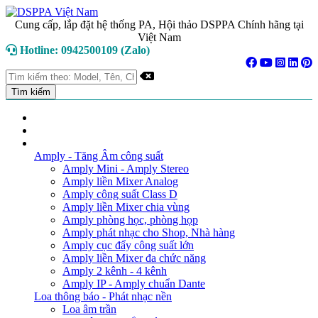
Cung cấp, lắp đặt hệ thống PA, Hội thảo DSPPA Chính hãng tại
Việt Nam
Hotline: 0942500109 (Zalo)
TRANG CHỦ
GIỚI THIỆU
DANH MỤC SẢN PHẨM
Amply - Tăng Âm công suất
Amply Mini - Amply Stereo
Amply liền Mixer Analog
Amply công suất Class D
Amply liền Mixer chia vùng
Amply phòng học, phòng họp
Amply phát nhạc cho Shop, Nhà hàng
Amply cục đẩy công suất lớn
Amply liền Mixer đa chức năng
Amply 2 kênh - 4 kênh
Amply IP - Amply chuẩn Dante
Loa thông báo - Phát nhạc nền
Loa âm trần