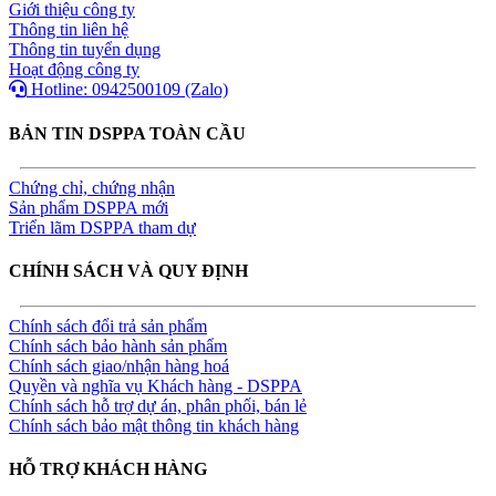
Giới thiệu công ty
Thông tin liên hệ
Thông tin tuyển dụng
Hoạt động công ty
Hotline: 0942500109 (Zalo)
BẢN TIN DSPPA TOÀN CẦU
Chứng chỉ, chứng nhận
Sản phẩm DSPPA mới
Triển lãm DSPPA tham dự
CHÍNH SÁCH VÀ QUY ĐỊNH
Chính sách đổi trả sản phẩm
Chính sách bảo hành sản phẩm
Chính sách giao/nhận hàng hoá
Quyền và nghĩa vụ Khách hàng - DSPPA
Chính sách hỗ trợ dự án, phân phối, bán lẻ
Chính sách bảo mật thông tin khách hàng
HỖ TRỢ KHÁCH HÀNG