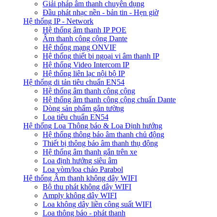
Giải pháp âm thanh chuyên dụng
Đầu phát nhạc nền - bản tin - Hẹn giờ
Hệ thống IP - Network
Hệ thống âm thanh IP POE
Âm thanh công cộng Dante
Hệ thống mạng ONVIF
Hệ thống thiết bị ngoại vi âm thanh IP
Hệ thống Video Intercom IP
Hệ thống liên lạc nội bộ IP
Hệ thống di tản tiêu chuẩn EN54
Hệ thống âm thanh công cộng
Hệ thống âm thanh công cộng chuẩn Dante
Dòng sản phẩm gắn tường
Loa tiêu chuẩn EN54
Hệ thống Loa Thông báo & Loa Định hướng
Hệ thống thông báo âm thanh chủ động
Thiết bị thông báo âm thanh thụ động
Hệ thống âm thanh gắn trên xe
Loa định hướng siêu âm
Loa vòm/loa chảo Parabol
Hệ thống Âm thanh không dây WIFI
Bộ thu phát không dây WIFI
Amply không dây WIFI
Loa không dây liền công suất WIFI
Loa thông báo - phát thanh