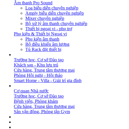
Âm thanh Pro Sound
Loa biễu diễn chuyên nghiệp
Amply biễu diễn chuyên nghiệp
Mixer chuyên nghiệp
Bộ xử lý âm thanh chuyên nghiệp
Thiết bị ngoại vi - phụ trợ
Phụ kiện & Thiết bị Ngoại vi
Phụ kiện âm thanh
Bộ điều khiển âm lượng
Tủ Rack đặt thiết bị
GIẢI PHÁP
Trường học, Cơ sở Đào tạo
Khách sạn - Khu lưu trú
Cửa hàng, Trung tâm thương mại
Phòng Hội nghị - Hội thảo
Smart Home - Villa - Giải trí gia đình
DỰ ÁN
Cơ quan Nhà nước
Trường học, Cơ sở Đào tạo
Bệnh viện, Phòng khám
Cửa hàng, Trung tâm thương mại
Sân vận động, Phòng tập Gym
BẢN TIN
DOWNLOAD
LIÊN HỆ