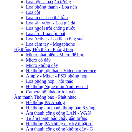
Loa hộp - loa gắn tường
Loa phóng thanh - Loa nén
Loa cột
Loa treo - Loa thả trần
Loa sân vườn - Loa giả đá
Loa ngoài trời chống nước
Loa ẩn - Loa nội thất
Loa Active - Loa liền công suất
Loa cầm tay - Megaphone
Hệ thống Hội thảo - Phòng họp
Micro phát biểu - Micro để bục
Micro có dây
Micro không dây
Hệ thống hội thảo - Video conference
Amply - Mixer - FSB phòng họp
Loa phòng họp - hội thảo
Hệ thống Nghe nhìn Audiovisual
Camera hội thảo trực tuyến
Âm thanh Thông báo - Phát nhạc
Hệ thống PA Analog
Hệ thống âm thanh thông báo 6 vùng
Âm thanh công cộng LAN - WAN
Tủ âm thanh báo cháy gắn tường
Hệ thống PA không dây kỹ thuật số
Âm thanh công cộng không dây 4G