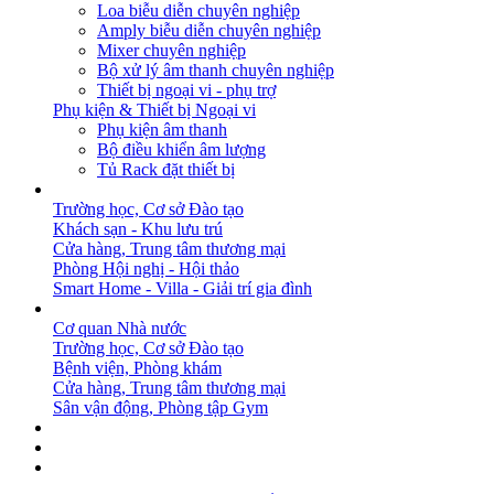
Loa biễu diễn chuyên nghiệp
Amply biễu diễn chuyên nghiệp
Mixer chuyên nghiệp
Bộ xử lý âm thanh chuyên nghiệp
Thiết bị ngoại vi - phụ trợ
Phụ kiện & Thiết bị Ngoại vi
Phụ kiện âm thanh
Bộ điều khiển âm lượng
Tủ Rack đặt thiết bị
GIẢI PHÁP
Trường học, Cơ sở Đào tạo
Khách sạn - Khu lưu trú
Cửa hàng, Trung tâm thương mại
Phòng Hội nghị - Hội thảo
Smart Home - Villa - Giải trí gia đình
DỰ ÁN
Cơ quan Nhà nước
Trường học, Cơ sở Đào tạo
Bệnh viện, Phòng khám
Cửa hàng, Trung tâm thương mại
Sân vận động, Phòng tập Gym
BẢN TIN
DOWNLOAD
LIÊN HỆ