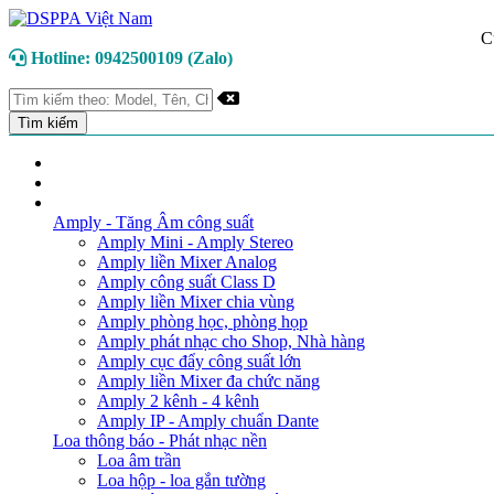
C
Hotline: 0942500109 (Zalo)
TRANG CHỦ
GIỚI THIỆU
DANH MỤC SẢN PHẨM
Amply - Tăng Âm công suất
Amply Mini - Amply Stereo
Amply liền Mixer Analog
Amply công suất Class D
Amply liền Mixer chia vùng
Amply phòng học, phòng họp
Amply phát nhạc cho Shop, Nhà hàng
Amply cục đẩy công suất lớn
Amply liền Mixer đa chức năng
Amply 2 kênh - 4 kênh
Amply IP - Amply chuẩn Dante
Loa thông báo - Phát nhạc nền
Loa âm trần
Loa hộp - loa gắn tường