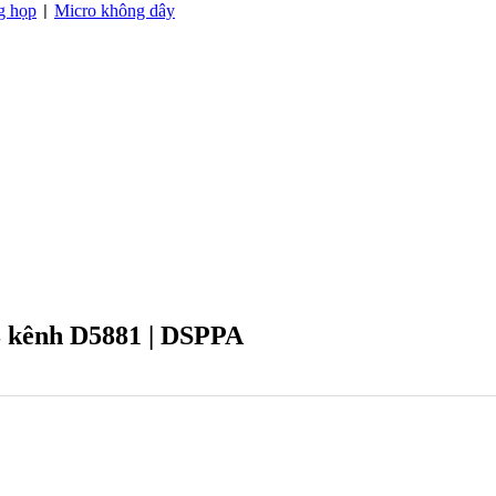
g họp
Micro không dây
|
8 kênh D5881 | DSPPA