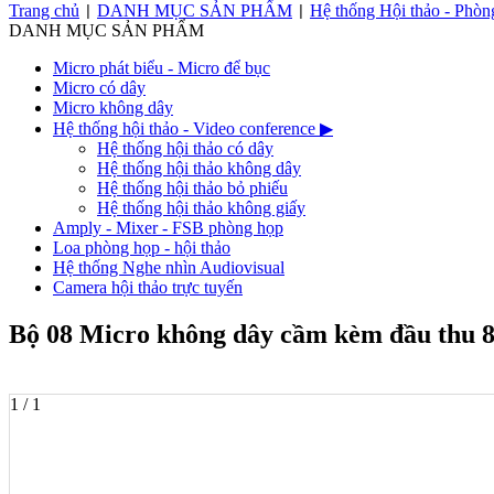
Trang chủ
DANH MỤC SẢN PHẨM
Hệ thống Hội thảo - Phòn
|
|
DANH MỤC SẢN PHẨM
Micro phát biểu - Micro để bục
Micro có dây
Micro không dây
Hệ thống hội thảo - Video conference
▶
Hệ thống hội thảo có dây
Hệ thống hội thảo không dây
Hệ thống hội thảo bỏ phiếu
Hệ thống hội thảo không giấy
Amply - Mixer - FSB phòng họp
Loa phòng họp - hội thảo
Hệ thống Nghe nhìn Audiovisual
Camera hội thảo trực tuyến
Bộ 08 Micro không dây cầm kèm đầu thu 
1 / 1