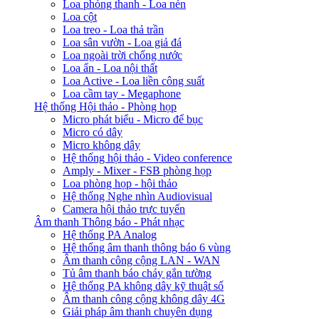
Loa phóng thanh - Loa nén
Loa cột
Loa treo - Loa thả trần
Loa sân vườn - Loa giả đá
Loa ngoài trời chống nước
Loa ẩn - Loa nội thất
Loa Active - Loa liền công suất
Loa cầm tay - Megaphone
Hệ thống Hội thảo - Phòng họp
Micro phát biểu - Micro để bục
Micro có dây
Micro không dây
Hệ thống hội thảo - Video conference
Amply - Mixer - FSB phòng họp
Loa phòng họp - hội thảo
Hệ thống Nghe nhìn Audiovisual
Camera hội thảo trực tuyến
Âm thanh Thông báo - Phát nhạc
Hệ thống PA Analog
Hệ thống âm thanh thông báo 6 vùng
Âm thanh công cộng LAN - WAN
Tủ âm thanh báo cháy gắn tường
Hệ thống PA không dây kỹ thuật số
Âm thanh công cộng không dây 4G
Giải pháp âm thanh chuyên dụng