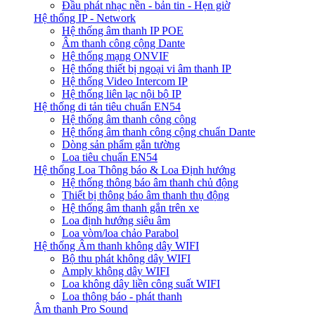
Đầu phát nhạc nền - bản tin - Hẹn giờ
Hệ thống IP - Network
Hệ thống âm thanh IP POE
Âm thanh công cộng Dante
Hệ thống mạng ONVIF
Hệ thống thiết bị ngoại vi âm thanh IP
Hệ thống Video Intercom IP
Hệ thống liên lạc nội bộ IP
Hệ thống di tản tiêu chuẩn EN54
Hệ thống âm thanh công cộng
Hệ thống âm thanh công cộng chuẩn Dante
Dòng sản phẩm gắn tường
Loa tiêu chuẩn EN54
Hệ thống Loa Thông báo & Loa Định hướng
Hệ thống thông báo âm thanh chủ động
Thiết bị thông báo âm thanh thụ động
Hệ thống âm thanh gắn trên xe
Loa định hướng siêu âm
Loa vòm/loa chảo Parabol
Hệ thống Âm thanh không dây WIFI
Bộ thu phát không dây WIFI
Amply không dây WIFI
Loa không dây liền công suất WIFI
Loa thông báo - phát thanh
Âm thanh Pro Sound