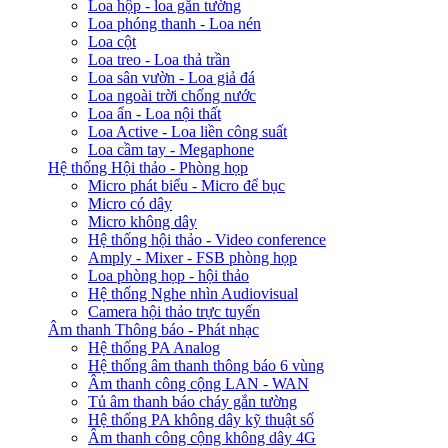
Loa hộp - loa gắn tường
Loa phóng thanh - Loa nén
Loa cột
Loa treo - Loa thả trần
Loa sân vườn - Loa giả đá
Loa ngoài trời chống nước
Loa ẩn - Loa nội thất
Loa Active - Loa liền công suất
Loa cầm tay - Megaphone
Hệ thống Hội thảo - Phòng họp
Micro phát biểu - Micro để bục
Micro có dây
Micro không dây
Hệ thống hội thảo - Video conference
Amply - Mixer - FSB phòng họp
Loa phòng họp - hội thảo
Hệ thống Nghe nhìn Audiovisual
Camera hội thảo trực tuyến
Âm thanh Thông báo - Phát nhạc
Hệ thống PA Analog
Hệ thống âm thanh thông báo 6 vùng
Âm thanh công cộng LAN - WAN
Tủ âm thanh báo cháy gắn tường
Hệ thống PA không dây kỹ thuật số
Âm thanh công cộng không dây 4G