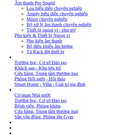
Âm thanh Pro Sound
Loa biễu diễn chuyên nghiệp
Amply biễu diễn chuyên nghiệp
Mixer chuyên nghiệp
Bộ xử lý âm thanh chuyên nghiệp
Thiết bị ngoại vi - phụ trợ
Phụ kiện & Thiết bị Ngoại vi
Phụ kiện âm thanh
Bộ điều khiển âm lượng
Tủ Rack đặt thiết bị
GIẢI PHÁP
Trường học, Cơ sở Đào tạo
Khách sạn - Khu lưu trú
Cửa hàng, Trung tâm thương mại
Phòng Hội nghị - Hội thảo
Smart Home - Villa - Giải trí gia đình
DỰ ÁN
Cơ quan Nhà nước
Trường học, Cơ sở Đào tạo
Bệnh viện, Phòng khám
Cửa hàng, Trung tâm thương mại
Sân vận động, Phòng tập Gym
BẢN TIN
DOWNLOAD
LIÊN HỆ