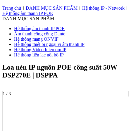
Trang chủ
DANH MỤC SẢN PHẨM
Hệ thống IP - Network
|
|
|
Hệ thống âm thanh IP POE
DANH MỤC SẢN PHẨM
Hệ thống âm thanh IP POE
Âm thanh công cộng Dante
Hệ thống mạng ONVIF
Hệ thống thiết bị ngoại vi âm thanh IP
Hệ thống Video Intercom IP
Hệ thống liên lạc nội bộ IP
Loa nén IP nguồn POE công suất 50W
DSP270E | DSPPA
1 / 3