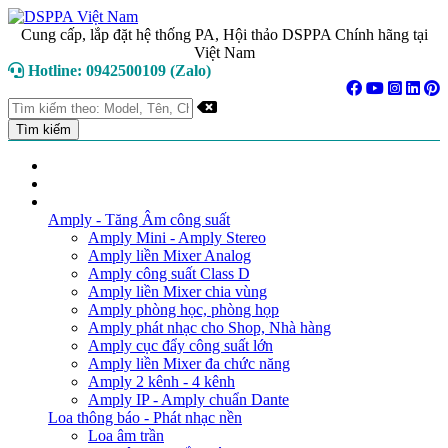
Cung cấp, lắp đặt hệ thống PA, Hội thảo DSPPA Chính hãng tại
Việt Nam
Hotline: 0942500109 (Zalo)
TRANG CHỦ
GIỚI THIỆU
DANH MỤC SẢN PHẨM
Amply - Tăng Âm công suất
Amply Mini - Amply Stereo
Amply liền Mixer Analog
Amply công suất Class D
Amply liền Mixer chia vùng
Amply phòng học, phòng họp
Amply phát nhạc cho Shop, Nhà hàng
Amply cục đẩy công suất lớn
Amply liền Mixer đa chức năng
Amply 2 kênh - 4 kênh
Amply IP - Amply chuẩn Dante
Loa thông báo - Phát nhạc nền
Loa âm trần