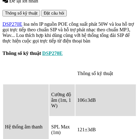
Để lại lời nhắn
Thông số kỹ thuật
Đặt câu hỏi
DSP270E
l
oa nén IP nguồn POE công suất phát 50W và loa hỗ trợ
gọi trực tiếp theo chuẩn SIP và hỗ trợ phát nhạc theo chuẩn MP3,
Wav... Loa thích hợp khi dùng cùng với hệ thống tổng đài SIP để
thực hiện cuộc gọi trực tiếp từ điện thoại bàn
Thông số kỹ thuật
DSP270E
Thông số kỹ thuật
Cường độ
âm (1m, 1
106±3dB
W)
Hệ thống âm thanh
SPL Max
121±3dB
(1m)