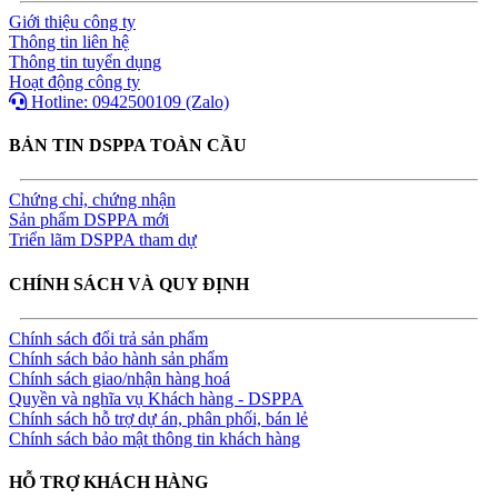
Giới thiệu công ty
Thông tin liên hệ
Thông tin tuyển dụng
Hoạt động công ty
Hotline: 0942500109 (Zalo)
BẢN TIN DSPPA TOÀN CẦU
Chứng chỉ, chứng nhận
Sản phẩm DSPPA mới
Triển lãm DSPPA tham dự
CHÍNH SÁCH VÀ QUY ĐỊNH
Chính sách đổi trả sản phẩm
Chính sách bảo hành sản phẩm
Chính sách giao/nhận hàng hoá
Quyền và nghĩa vụ Khách hàng - DSPPA
Chính sách hỗ trợ dự án, phân phối, bán lẻ
Chính sách bảo mật thông tin khách hàng
HỖ TRỢ KHÁCH HÀNG