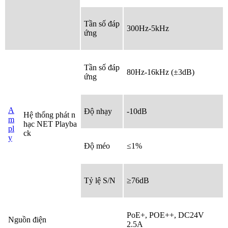
Tần số đáp
300Hz-5kHz
ứng
Tần số đáp
80Hz-16kHz (±3dB)
ứng
A
Độ nhạy
-10dB
Hệ thống phát n
m
hạc NET Playba
pl
ck
y
Độ méo
≤1%
Tỷ lệ S/N
≥76dB
PoE+, POE++, DC24V
Nguồn điện
2.5A