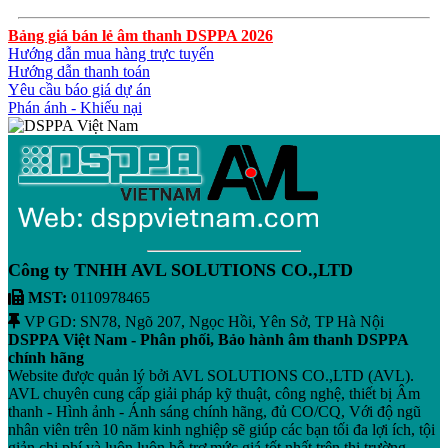
Bảng giá bán lẻ âm thanh DSPPA 2026
Hướng dẫn mua hàng trực tuyến
Hướng dẫn thanh toán
Yêu cầu báo giá dự án
Phán ánh - Khiếu nại
Công ty TNHH AVL SOLUTIONS CO.,LTD
MST:
0110978465
VP GD: SN78, Ngõ 207, Ngọc Hồi, Yên Sở, TP Hà Nội
DSPPA Việt Nam - Phân phối, Bảo hành âm thanh DSPPA
chính hãng
Website được quản lý bởi AVL SOLUTIONS CO.,LTD (AVL).
AVL chuyên cung cấp giải pháp kỹ thuật, công nghệ, thiết bị Âm
thanh - Hình ảnh - Ánh sáng chính hãng, đủ CO/CQ, Với độ ngũ
nhân viên trên 10 năm kinh nghiệp sẽ giúp các bạn tối đa lợi ích, tội
giản chi phí và luôn luôn hỗ trợ mức giá tốt nhất trên thị trường.