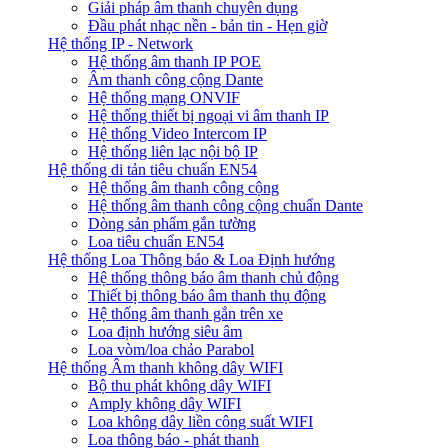
Giải pháp âm thanh chuyên dụng
Đầu phát nhạc nền - bản tin - Hẹn giờ
Hệ thống IP - Network
Hệ thống âm thanh IP POE
Âm thanh công cộng Dante
Hệ thống mạng ONVIF
Hệ thống thiết bị ngoại vi âm thanh IP
Hệ thống Video Intercom IP
Hệ thống liên lạc nội bộ IP
Hệ thống di tản tiêu chuẩn EN54
Hệ thống âm thanh công cộng
Hệ thống âm thanh công cộng chuẩn Dante
Dòng sản phẩm gắn tường
Loa tiêu chuẩn EN54
Hệ thống Loa Thông báo & Loa Định hướng
Hệ thống thông báo âm thanh chủ động
Thiết bị thông báo âm thanh thụ động
Hệ thống âm thanh gắn trên xe
Loa định hướng siêu âm
Loa vòm/loa chảo Parabol
Hệ thống Âm thanh không dây WIFI
Bộ thu phát không dây WIFI
Amply không dây WIFI
Loa không dây liền công suất WIFI
Loa thông báo - phát thanh