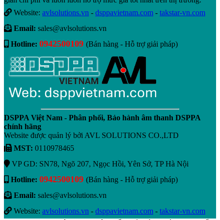
Website:
avlsolutions.vn
-
dsppavietnam.com
-
takstar-vn.com
Email:
sales@avlsolutions.vn
0942500109
Hotline:
(Bán hàng - Hỗ trợ giải pháp)
DSPPA Việt Nam - Phân phối, Bảo hành âm thanh DSPPA
chính hãng
Website được quản lý bởi AVL SOLUTIONS CO.,LTD
MST:
0110978465
VP GD: SN78, Ngõ 207, Ngọc Hồi, Yên Sở, TP Hà Nội
0942500109
Hotline:
(Bán hàng - Hỗ trợ giải pháp)
Email:
sales@avlsolutions.vn
Website:
avlsolutions.vn
-
dsppavietnam.com
-
takstar-vn.com