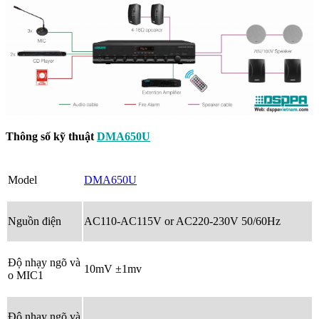
Thông số kỹ thuật
DMA650U
Model
DMA650U
Nguồn điện
AC110-AC115V or AC220-230V 50/60Hz
Độ nhạy ngõ và
10mV ±1mv
o MIC1
Độ nhạy ngõ và