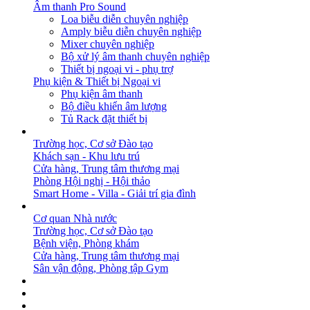
Âm thanh Pro Sound
Loa biễu diễn chuyên nghiệp
Amply biễu diễn chuyên nghiệp
Mixer chuyên nghiệp
Bộ xử lý âm thanh chuyên nghiệp
Thiết bị ngoại vi - phụ trợ
Phụ kiện & Thiết bị Ngoại vi
Phụ kiện âm thanh
Bộ điều khiển âm lượng
Tủ Rack đặt thiết bị
GIẢI PHÁP
Trường học, Cơ sở Đào tạo
Khách sạn - Khu lưu trú
Cửa hàng, Trung tâm thương mại
Phòng Hội nghị - Hội thảo
Smart Home - Villa - Giải trí gia đình
DỰ ÁN
Cơ quan Nhà nước
Trường học, Cơ sở Đào tạo
Bệnh viện, Phòng khám
Cửa hàng, Trung tâm thương mại
Sân vận động, Phòng tập Gym
BẢN TIN
DOWNLOAD
LIÊN HỆ