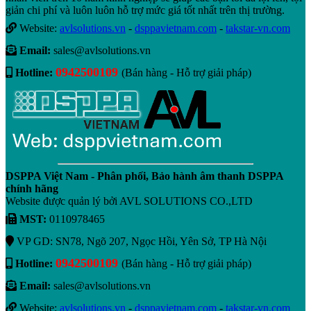
giản chi phí và luôn luôn hỗ trợ mức giá tốt nhất trên thị trường.
Website:
avlsolutions.vn
-
dsppavietnam.com
-
takstar-vn.com
Email:
sales@avlsolutions.vn
0942500109
Hotline:
(Bán hàng - Hỗ trợ giải pháp)
DSPPA Việt Nam - Phân phối, Bảo hành âm thanh DSPPA
chính hãng
Website được quản lý bởi AVL SOLUTIONS CO.,LTD
MST:
0110978465
VP GD: SN78, Ngõ 207, Ngọc Hồi, Yên Sở, TP Hà Nội
0942500109
Hotline:
(Bán hàng - Hỗ trợ giải pháp)
Email:
sales@avlsolutions.vn
Website:
avlsolutions.vn
-
dsppavietnam.com
-
takstar-vn.com