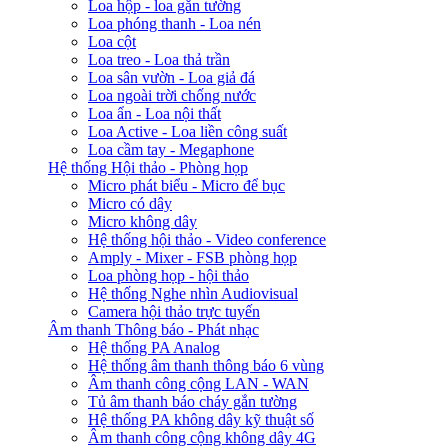
Loa hộp - loa gắn tường
Loa phóng thanh - Loa nén
Loa cột
Loa treo - Loa thả trần
Loa sân vườn - Loa giả đá
Loa ngoài trời chống nước
Loa ẩn - Loa nội thất
Loa Active - Loa liền công suất
Loa cầm tay - Megaphone
Hệ thống Hội thảo - Phòng họp
Micro phát biểu - Micro để bục
Micro có dây
Micro không dây
Hệ thống hội thảo - Video conference
Amply - Mixer - FSB phòng họp
Loa phòng họp - hội thảo
Hệ thống Nghe nhìn Audiovisual
Camera hội thảo trực tuyến
Âm thanh Thông báo - Phát nhạc
Hệ thống PA Analog
Hệ thống âm thanh thông báo 6 vùng
Âm thanh công cộng LAN - WAN
Tủ âm thanh báo cháy gắn tường
Hệ thống PA không dây kỹ thuật số
Âm thanh công cộng không dây 4G