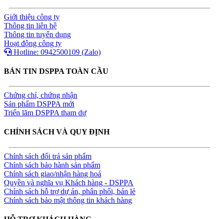
Giới thiệu công ty
Thông tin liên hệ
Thông tin tuyển dụng
Hoạt động công ty
Hotline: 0942500109 (Zalo)
BẢN TIN DSPPA TOÀN CẦU
Chứng chỉ, chứng nhận
Sản phẩm DSPPA mới
Triển lãm DSPPA tham dự
CHÍNH SÁCH VÀ QUY ĐỊNH
Chính sách đổi trả sản phẩm
Chính sách bảo hành sản phẩm
Chính sách giao/nhận hàng hoá
Quyền và nghĩa vụ Khách hàng - DSPPA
Chính sách hỗ trợ dự án, phân phối, bán lẻ
Chính sách bảo mật thông tin khách hàng