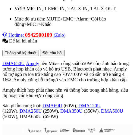
Với 3 MIC IN, 1 EMC IN, 2 AUX IN, 1 AUX OUT.
Mức độ ưu tiên: MUTE>EMC=Alarm=Còi báo
động>MIC1>Khác
0942500109
Hotline:
(Zalo)
Để lại lời nhắn
Thông số kỹ thuật
Đặt câu hỏi
DMA650U
Amply
liền Mixer công suất 650W còi cảnh báo trong
trường hợp khẩn cấp và hỗ trợ USB, Bluetooth phát nhạc. Amply
hỗ trợ ngõ ra loa trở kháng cao 70V/100V và có sẵn trở kháng 4-
16Ω. Amply cũng hỗ trợ ngõ vào EMC cho trường hợp khẩn cấp.
Amply thích hợp phát nhạc nền và thông báo trong nhà hàng, siêu
thị hoặc các khu vực công cộng
Sản phẩm cùng loại:
DMA60U
(60W),
DMA120U
(120W),
DMA250U
(250W),
DMA350U
(350W),
DMA500U
(500W),
DMA650U (650W)