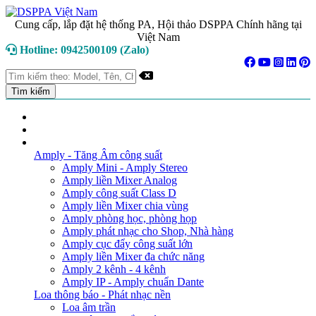
Cung cấp, lắp đặt hệ thống PA, Hội thảo DSPPA Chính hãng tại
Việt Nam
Hotline: 0942500109 (Zalo)
TRANG CHỦ
GIỚI THIỆU
DANH MỤC SẢN PHẨM
Amply - Tăng Âm công suất
Amply Mini - Amply Stereo
Amply liền Mixer Analog
Amply công suất Class D
Amply liền Mixer chia vùng
Amply phòng học, phòng họp
Amply phát nhạc cho Shop, Nhà hàng
Amply cục đẩy công suất lớn
Amply liền Mixer đa chức năng
Amply 2 kênh - 4 kênh
Amply IP - Amply chuẩn Dante
Loa thông báo - Phát nhạc nền
Loa âm trần