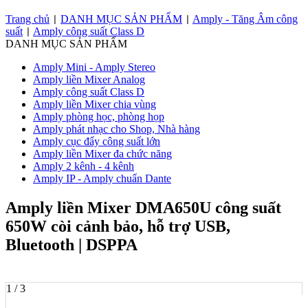
Trang chủ
DANH MỤC SẢN PHẨM
Amply - Tăng Âm công
|
|
suất
Amply công suất Class D
|
DANH MỤC SẢN PHẨM
Amply Mini - Amply Stereo
Amply liền Mixer Analog
Amply công suất Class D
Amply liền Mixer chia vùng
Amply phòng học, phòng họp
Amply phát nhạc cho Shop, Nhà hàng
Amply cục đẩy công suất lớn
Amply liền Mixer đa chức năng
Amply 2 kênh - 4 kênh
Amply IP - Amply chuẩn Dante
Amply liền Mixer DMA650U công suất
650W còi cảnh bảo, hỗ trợ USB,
Bluetooth | DSPPA
1 / 3