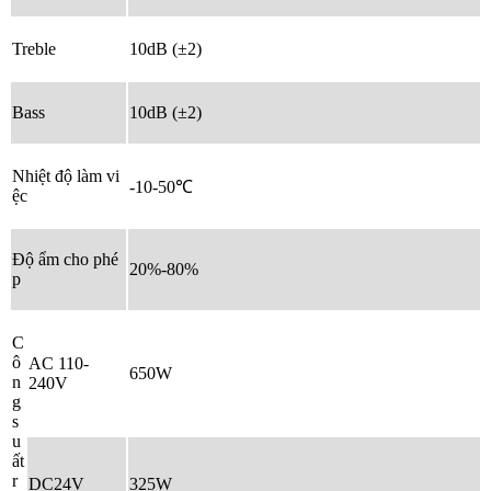
Treble
10dB (±2)
Bass
10dB (±2)
Nhiệt độ làm vi
-10-50℃
ệc
Độ ẩm cho phé
20%-80%
p
C
ô
AC 110-
650W
n
240V
g
s
u
ất
r
DC24V
325W