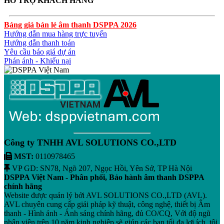
HỖ TRỢ KHÁCH HÀNG
Bảng giá bán lẻ âm thanh DSPPA 2026
Hướng dẫn mua hàng trực tuyến
Hướng dẫn thanh toán
Yêu cầu báo giá dự án
Phán ánh - Khiếu nại
Công ty TNHH AVL SOLUTIONS CO.,LTD
MST:
0110978465
VP GD: SN78, Ngõ 207, Ngọc Hồi, Yên Sở, TP Hà Nội
DSPPA Việt Nam - Phân phối, Bảo hành âm thanh DSPPA
chính hãng
Website được quản lý bởi AVL SOLUTIONS CO.,LTD (AVL).
AVL chuyên cung cấp giải pháp kỹ thuật, công nghệ, thiết bị Âm
thanh - Hình ảnh - Ánh sáng chính hãng, đủ CO/CQ, Với độ ngũ
nhân viên trên 10 năm kinh nghiệp sẽ giúp các bạn tối đa lợi ích, tội