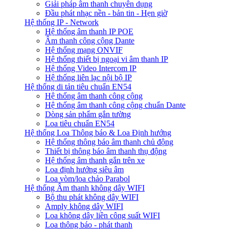
Giải pháp âm thanh chuyên dụng
Đầu phát nhạc nền - bản tin - Hẹn giờ
Hệ thống IP - Network
Hệ thống âm thanh IP POE
Âm thanh công cộng Dante
Hệ thống mạng ONVIF
Hệ thống thiết bị ngoại vi âm thanh IP
Hệ thống Video Intercom IP
Hệ thống liên lạc nội bộ IP
Hệ thống di tản tiêu chuẩn EN54
Hệ thống âm thanh công cộng
Hệ thống âm thanh công cộng chuẩn Dante
Dòng sản phẩm gắn tường
Loa tiêu chuẩn EN54
Hệ thống Loa Thông báo & Loa Định hướng
Hệ thống thông báo âm thanh chủ động
Thiết bị thông báo âm thanh thụ động
Hệ thống âm thanh gắn trên xe
Loa định hướng siêu âm
Loa vòm/loa chảo Parabol
Hệ thống Âm thanh không dây WIFI
Bộ thu phát không dây WIFI
Amply không dây WIFI
Loa không dây liền công suất WIFI
Loa thông báo - phát thanh