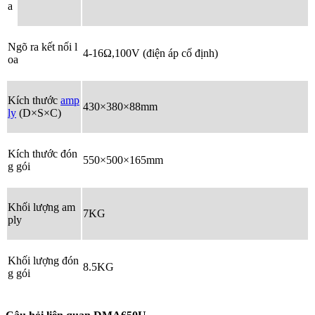
a
Ngõ ra kết nối l
4-16Ω,100V (điện áp cố định)
oa
Kích thước
amp
430×380×88mm
ly
(D×S×C)
Kích thước đón
550×500×165mm
g gói
Khối lượng am
7KG
ply
Khối lượng đón
8.5KG
g gói