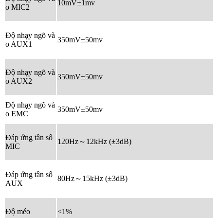
10mV±1mv
o MIC2
Độ nhạy ngõ và
350mV±50mv
o AUX1
Độ nhạy ngõ và
350mV±50mv
o AUX2
Độ nhạy ngõ và
350mV±50mv
o EMC
Đáp ứng tần số
120Hz～12kHz (±3dB)
MIC
Đáp ứng tần số
80Hz～15kHz (±3dB)
AUX
Độ méo
<1%