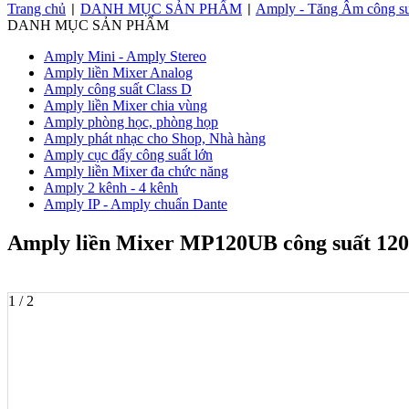
Trang chủ
DANH MỤC SẢN PHẨM
Amply - Tăng Âm công su
|
|
DANH MỤC SẢN PHẨM
Amply Mini - Amply Stereo
Amply liền Mixer Analog
Amply công suất Class D
Amply liền Mixer chia vùng
Amply phòng học, phòng họp
Amply phát nhạc cho Shop, Nhà hàng
Amply cục đẩy công suất lớn
Amply liền Mixer đa chức năng
Amply 2 kênh - 4 kênh
Amply IP - Amply chuẩn Dante
Amply liền Mixer MP120UB công suất 120
1 / 2