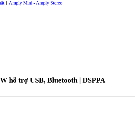
ất
Amply Mini - Amply Stereo
|
W hỗ trợ USB, Bluetooth | DSPPA