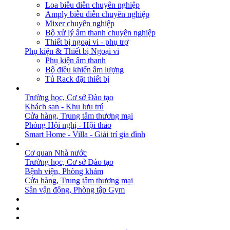
Loa biễu diễn chuyên nghiệp
Amply biễu diễn chuyên nghiệp
Mixer chuyên nghiệp
Bộ xử lý âm thanh chuyên nghiệp
Thiết bị ngoại vi - phụ trợ
Phụ kiện & Thiết bị Ngoại vi
Phụ kiện âm thanh
Bộ điều khiển âm lượng
Tủ Rack đặt thiết bị
GIẢI PHÁP
Trường học, Cơ sở Đào tạo
Khách sạn - Khu lưu trú
Cửa hàng, Trung tâm thương mại
Phòng Hội nghị - Hội thảo
Smart Home - Villa - Giải trí gia đình
DỰ ÁN
Cơ quan Nhà nước
Trường học, Cơ sở Đào tạo
Bệnh viện, Phòng khám
Cửa hàng, Trung tâm thương mại
Sân vận động, Phòng tập Gym
BẢN TIN
DOWNLOAD
LIÊN HỆ