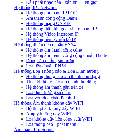
Đầu phát nhạc nền - bản tin - Hẹn giờ
Hệ thống IP - Network
Hệ thống âm thanh IP POE
Âm thanh công cộng Dante
Hệ thống mạng ONVIF
Hệ thống thiết bị ngoại vi âm thanh IP
Hệ thống Video Intercom IP
Hệ thống liên lạc nội bộ IP
Hệ thống di tản tiêu chuẩn EN54
Hệ thống âm thanh công cộng
Hệ thống âm thanh công cộng chuẩn Dante
Dòng sản phẩm gắn tường
Loa tiêu chuẩn EN54
Hệ thống Loa Thông báo & Loa Định hướng
Hệ thống thông báo âm thanh chủ động
Thiết bị thông báo âm thanh thụ động
Hệ thống âm thanh gắn trên xe
Loa định hướng siêu âm
Loa vòm/loa chảo Parabol
Hệ thống Âm thanh không dây WIFI
Bộ thu phát không dây WIFI
Amply không dây WIFI
Loa không dây liền công suất WIFI
Loa thông báo - phát thanh
Âm thanh Pro Sound