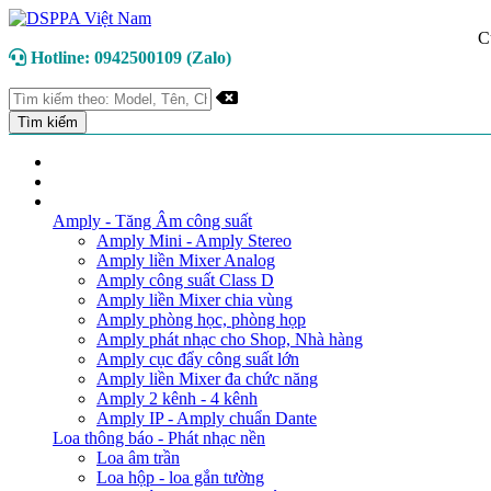
C
Hotline: 0942500109 (Zalo)
TRANG CHỦ
GIỚI THIỆU
DANH MỤC SẢN PHẨM
Amply - Tăng Âm công suất
Amply Mini - Amply Stereo
Amply liền Mixer Analog
Amply công suất Class D
Amply liền Mixer chia vùng
Amply phòng học, phòng họp
Amply phát nhạc cho Shop, Nhà hàng
Amply cục đẩy công suất lớn
Amply liền Mixer đa chức năng
Amply 2 kênh - 4 kênh
Amply IP - Amply chuẩn Dante
Loa thông báo - Phát nhạc nền
Loa âm trần
Loa hộp - loa gắn tường