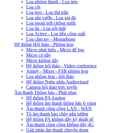
Loa phóng thanh - Loa nén
Loa cột
Loa treo - Loa thả trần
Loa sân vườn - Loa giả đá
Loa ngoài trời chống nước
Loa ẩn - Loa nội thất
Loa Active - Loa liền công suất
Loa cầm tay - Megaphone
Hệ thống Hội thảo - Phòng họp
Micro phát biểu - Micro để bục
Micro có dây
Micro không dây
Hệ thống hội thảo - Video conference
Amply - Mixer - FSB phòng họp
Loa phòng họp - hội thảo
Hệ thống Nghe nhìn Audiovisual
Camera hội thảo trực tuyến
Âm thanh Thông báo - Phát nhạc
Hệ thống PA Analog
Hệ thống âm thanh thông báo 6 vùng
Âm thanh công cộng LAN - WAN
Tủ âm thanh báo cháy gắn tường
Hệ thống PA không dây kỹ thuật số
Âm thanh công cộng không dây 4G
Giải pháp âm thanh chuyên dụng