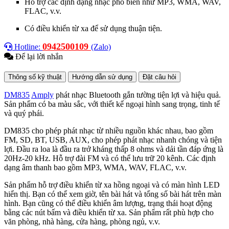
Hỗ trợ các định dạng nhạc phổ biến như MP3, WMA, WAV,
FLAC, v.v.
Có điều khiển từ xa để sử dụng thuận tiện.
0942500109
Hotline:
(Zalo)
Để lại lời nhắn
Thông số kỹ thuật
Hướng dẫn sử dụng
Đặt câu hỏi
DM835
Amply
phát nhạc Bluetooth gắn tường tiện lợi và hiệu quả.
Sản phẩm có ba màu sắc, với thiết kế ngoại hình sang trọng, tinh tế
và quý phái.
DM835 cho phép phát nhạc từ nhiều nguồn khác nhau,
bao gồm
FM, SD, BT, USB, AUX, cho phép phát nhạc nhanh chóng và tiện
lợi. Đầu ra loa là đầu ra trở kháng thấp 8 ohms và dải tần đáp ứng là
20Hz-20 kHz. Hỗ trợ đài FM và có thể lưu trữ 20 kênh. Các định
dạng âm thanh bao gồm MP3, WMA, WAV, FLAC, v.v.
Sản phẩm hỗ trợ điều khiển từ xa hồng ngoại và có màn hình LED
hiển thị. Bạn có thể xem giờ, tên bài hát và tổng số bài hát trên màn
hình. Bạn cũng có thể điều khiển âm lượng, trạng thái hoạt động
bằng các nút bấm và điều khiển từ xa. Sản phẩm rất phù hợp cho
văn phòng, nhà hàng, cửa hàng, phòng ngủ, v.v.