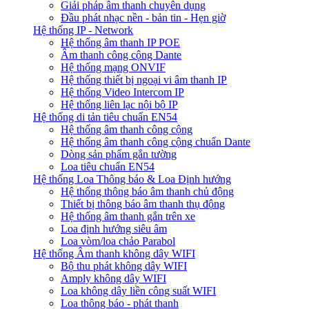
Giải pháp âm thanh chuyên dụng
Đầu phát nhạc nền - bản tin - Hẹn giờ
Hệ thống IP - Network
Hệ thống âm thanh IP POE
Âm thanh công cộng Dante
Hệ thống mạng ONVIF
Hệ thống thiết bị ngoại vi âm thanh IP
Hệ thống Video Intercom IP
Hệ thống liên lạc nội bộ IP
Hệ thống di tản tiêu chuẩn EN54
Hệ thống âm thanh công cộng
Hệ thống âm thanh công cộng chuẩn Dante
Dòng sản phẩm gắn tường
Loa tiêu chuẩn EN54
Hệ thống Loa Thông báo & Loa Định hướng
Hệ thống thông báo âm thanh chủ động
Thiết bị thông báo âm thanh thụ động
Hệ thống âm thanh gắn trên xe
Loa định hướng siêu âm
Loa vòm/loa chảo Parabol
Hệ thống Âm thanh không dây WIFI
Bộ thu phát không dây WIFI
Amply không dây WIFI
Loa không dây liền công suất WIFI
Loa thông báo - phát thanh