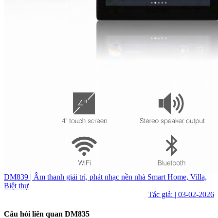
DM839 | Âm thanh giải trí, phát nhạc nền nhà Smart Home, Villa,
Biệt thự
Tác giả: | 03-02-2026
Câu hỏi liên quan DM835