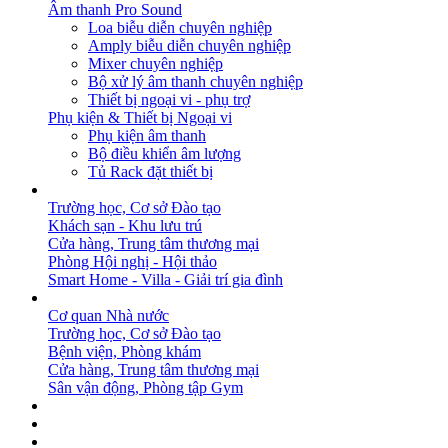
Âm thanh Pro Sound
Loa biễu diễn chuyên nghiệp
Amply biễu diễn chuyên nghiệp
Mixer chuyên nghiệp
Bộ xử lý âm thanh chuyên nghiệp
Thiết bị ngoại vi - phụ trợ
Phụ kiện & Thiết bị Ngoại vi
Phụ kiện âm thanh
Bộ điều khiển âm lượng
Tủ Rack đặt thiết bị
GIẢI PHÁP
Trường học, Cơ sở Đào tạo
Khách sạn - Khu lưu trú
Cửa hàng, Trung tâm thương mại
Phòng Hội nghị - Hội thảo
Smart Home - Villa - Giải trí gia đình
DỰ ÁN
Cơ quan Nhà nước
Trường học, Cơ sở Đào tạo
Bệnh viện, Phòng khám
Cửa hàng, Trung tâm thương mại
Sân vận động, Phòng tập Gym
BẢN TIN
DOWNLOAD
LIÊN HỆ