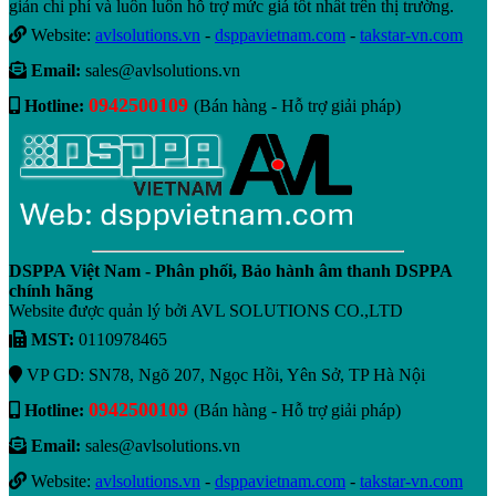
giản chi phí và luôn luôn hỗ trợ mức giá tốt nhất trên thị trường.
Website:
avlsolutions.vn
-
dsppavietnam.com
-
takstar-vn.com
Email:
sales@avlsolutions.vn
0942500109
Hotline:
(Bán hàng - Hỗ trợ giải pháp)
DSPPA Việt Nam - Phân phối, Bảo hành âm thanh DSPPA
chính hãng
Website được quản lý bởi AVL SOLUTIONS CO.,LTD
MST:
0110978465
VP GD: SN78, Ngõ 207, Ngọc Hồi, Yên Sở, TP Hà Nội
0942500109
Hotline:
(Bán hàng - Hỗ trợ giải pháp)
Email:
sales@avlsolutions.vn
Website:
avlsolutions.vn
-
dsppavietnam.com
-
takstar-vn.com