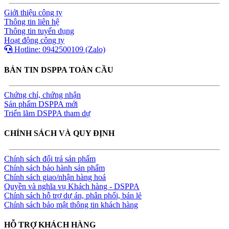
Giới thiệu công ty
Thông tin liên hệ
Thông tin tuyển dụng
Hoạt động công ty
Hotline: 0942500109 (Zalo)
BẢN TIN DSPPA TOÀN CẦU
Chứng chỉ, chứng nhận
Sản phẩm DSPPA mới
Triển lãm DSPPA tham dự
CHÍNH SÁCH VÀ QUY ĐỊNH
Chính sách đổi trả sản phẩm
Chính sách bảo hành sản phẩm
Chính sách giao/nhận hàng hoá
Quyền và nghĩa vụ Khách hàng - DSPPA
Chính sách hỗ trợ dự án, phân phối, bán lẻ
Chính sách bảo mật thông tin khách hàng
HỖ TRỢ KHÁCH HÀNG