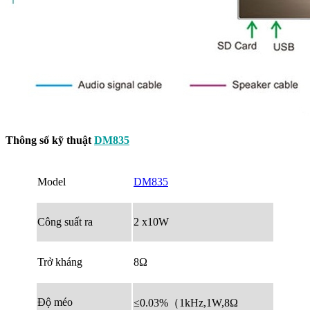
Thông số kỹ thuật
DM835
Model
DM835
Công suất ra
2 x10W
Trở kháng
8Ω
Độ méo
≤0.03%（1kHz,1W,8Ω