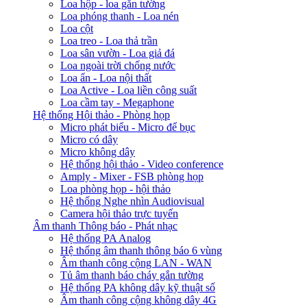
Loa hộp - loa gắn tường
Loa phóng thanh - Loa nén
Loa cột
Loa treo - Loa thả trần
Loa sân vườn - Loa giả đá
Loa ngoài trời chống nước
Loa ẩn - Loa nội thất
Loa Active - Loa liền công suất
Loa cầm tay - Megaphone
Hệ thống Hội thảo - Phòng họp
Micro phát biểu - Micro để bục
Micro có dây
Micro không dây
Hệ thống hội thảo - Video conference
Amply - Mixer - FSB phòng họp
Loa phòng họp - hội thảo
Hệ thống Nghe nhìn Audiovisual
Camera hội thảo trực tuyến
Âm thanh Thông báo - Phát nhạc
Hệ thống PA Analog
Hệ thống âm thanh thông báo 6 vùng
Âm thanh công cộng LAN - WAN
Tủ âm thanh báo cháy gắn tường
Hệ thống PA không dây kỹ thuật số
Âm thanh công cộng không dây 4G