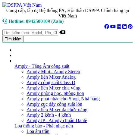
Cung cấp, lắp đặt hệ thống PA, Hội thảo DSPPA Chính hãng tại
Việt Nam
Hotline: 0942500109 (Zalo)
TRANG CHỦ
GIỚI THIỆU
DANH MỤC SẢN PHẨM
Amply - Tăng Âm công suất
Amply Mini - Amply Stereo
Amply liền Mixer Analog
Amply công suất Class D
Amply liền Mixer chia vùng
Amply phòng học, phòng họp
Amply phát nhạc cho Shop, Nhà hàng
Amply cục đẩy công suất lớn
Amply liền Mixer đa chức năng
Amply 2 kênh - 4 kênh
Amply IP - Amply chuẩn Dante
Loa thông báo - Phát nhạc nền
Loa âm trần