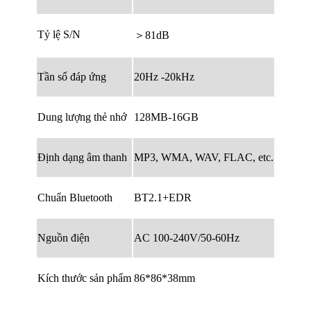
Tỷ lệ S/N
＞81dB
Tần số đáp ứng
20Hz -20kHz
Dung lượng thẻ nhớ
128MB-16GB
Định dạng âm thanh
MP3, WMA, WAV, FLAC, etc.
Chuẩn Bluetooth
BT2.1+EDR
Nguồn điện
AC 100-240V/50-60Hz
Kích thước sản phẩm
86*86*38mm