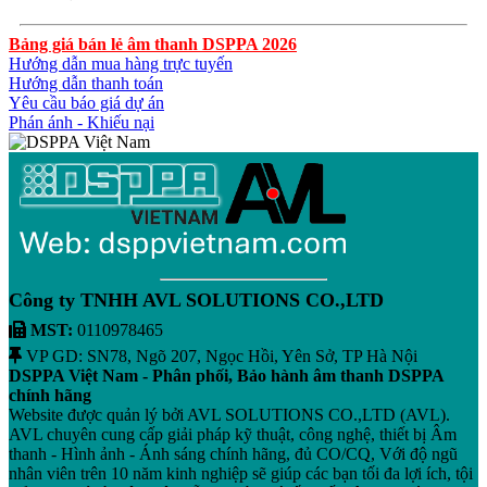
Bảng giá bán lẻ âm thanh DSPPA 2026
Hướng dẫn mua hàng trực tuyến
Hướng dẫn thanh toán
Yêu cầu báo giá dự án
Phán ánh - Khiếu nại
Công ty TNHH AVL SOLUTIONS CO.,LTD
MST:
0110978465
VP GD: SN78, Ngõ 207, Ngọc Hồi, Yên Sở, TP Hà Nội
DSPPA Việt Nam - Phân phối, Bảo hành âm thanh DSPPA
chính hãng
Website được quản lý bởi AVL SOLUTIONS CO.,LTD (AVL).
AVL chuyên cung cấp giải pháp kỹ thuật, công nghệ, thiết bị Âm
thanh - Hình ảnh - Ánh sáng chính hãng, đủ CO/CQ, Với độ ngũ
nhân viên trên 10 năm kinh nghiệp sẽ giúp các bạn tối đa lợi ích, tội