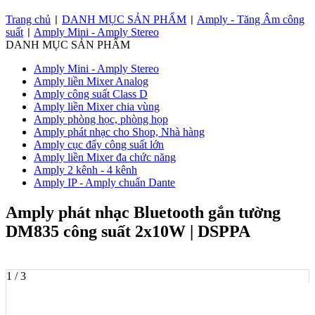
Trang chủ
DANH MỤC SẢN PHẨM
Amply - Tăng Âm công
|
|
suất
Amply Mini - Amply Stereo
|
DANH MỤC SẢN PHẨM
Amply Mini - Amply Stereo
Amply liền Mixer Analog
Amply công suất Class D
Amply liền Mixer chia vùng
Amply phòng học, phòng họp
Amply phát nhạc cho Shop, Nhà hàng
Amply cục đẩy công suất lớn
Amply liền Mixer đa chức năng
Amply 2 kênh - 4 kênh
Amply IP - Amply chuẩn Dante
Amply phát nhạc Bluetooth gắn tường
DM835 công suất 2x10W | DSPPA
1 / 3