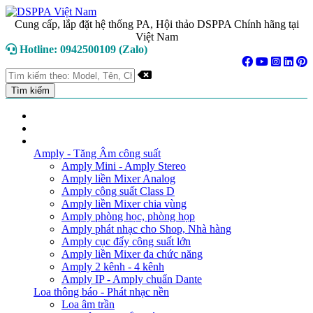
Cung cấp, lắp đặt hệ thống PA, Hội thảo DSPPA Chính hãng tại
Việt Nam
Hotline: 0942500109 (Zalo)
TRANG CHỦ
GIỚI THIỆU
DANH MỤC SẢN PHẨM
Amply - Tăng Âm công suất
Amply Mini - Amply Stereo
Amply liền Mixer Analog
Amply công suất Class D
Amply liền Mixer chia vùng
Amply phòng học, phòng họp
Amply phát nhạc cho Shop, Nhà hàng
Amply cục đẩy công suất lớn
Amply liền Mixer đa chức năng
Amply 2 kênh - 4 kênh
Amply IP - Amply chuẩn Dante
Loa thông báo - Phát nhạc nền
Loa âm trần