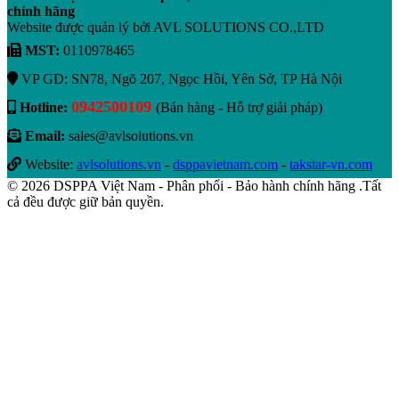
chính hãng
Website được quản lý bởi AVL SOLUTIONS CO.,LTD
MST:
0110978465
VP GD: SN78, Ngõ 207, Ngọc Hồi, Yên Sở, TP Hà Nội
0942500109
Hotline:
(Bán hàng - Hỗ trợ giải pháp)
Email:
sales@avlsolutions.vn
Website:
avlsolutions.vn
-
dsppavietnam.com
-
takstar-vn.com
© 2026 DSPPA Việt Nam - Phân phối - Bảo hành chính hãng .Tất
cả đều được giữ bản quyền.