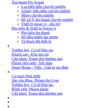
Âm thanh Pro Sound
Loa biễu diễn chuyên nghiệp
Amply biễu diễn chuyên nghiệp
Mixer chuyên nghiệp
Bộ xử lý âm thanh chuyên nghiệp
Thiết bị ngoại vi - phụ trợ
Phụ kiện & Thiết bị Ngoại vi
Phụ kiện âm thanh
Bộ điều khiển âm lượng
Tủ Rack đặt thiết bị
GIẢI PHÁP
Trường học, Cơ sở Đào tạo
Khách sạn - Khu lưu trú
Cửa hàng, Trung tâm thương mại
Phòng Hội nghị - Hội thảo
Smart Home - Villa - Giải trí gia đình
DỰ ÁN
Cơ quan Nhà nước
Sân vận động, Phòng tập Gym
Trường học, Cơ sở Đào tạo
Bệnh viện, Phòng khám
Cửa hàng, Trung tâm thương mại
BẢN TIN
DOWNLOAD
LIÊN HỆ