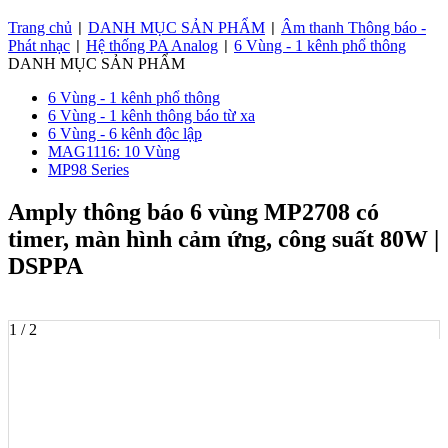
Trang chủ
DANH MỤC SẢN PHẨM
Âm thanh Thông báo -
|
|
Phát nhạc
Hệ thống PA Analog
6 Vùng - 1 kênh phổ thông
|
|
DANH MỤC SẢN PHẨM
6 Vùng - 1 kênh phổ thông
6 Vùng - 1 kênh thông báo từ xa
6 Vùng - 6 kênh độc lập
MAG1116: 10 Vùng
MP98 Series
Amply thông báo 6 vùng MP2708 có
timer, màn hình cảm ứng, công suất 80W |
DSPPA
1 / 2