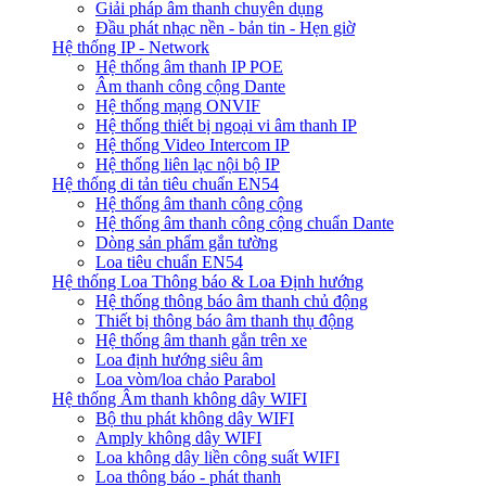
Giải pháp âm thanh chuyên dụng
Đầu phát nhạc nền - bản tin - Hẹn giờ
Hệ thống IP - Network
Hệ thống âm thanh IP POE
Âm thanh công cộng Dante
Hệ thống mạng ONVIF
Hệ thống thiết bị ngoại vi âm thanh IP
Hệ thống Video Intercom IP
Hệ thống liên lạc nội bộ IP
Hệ thống di tản tiêu chuẩn EN54
Hệ thống âm thanh công cộng
Hệ thống âm thanh công cộng chuẩn Dante
Dòng sản phẩm gắn tường
Loa tiêu chuẩn EN54
Hệ thống Loa Thông báo & Loa Định hướng
Hệ thống thông báo âm thanh chủ động
Thiết bị thông báo âm thanh thụ động
Hệ thống âm thanh gắn trên xe
Loa định hướng siêu âm
Loa vòm/loa chảo Parabol
Hệ thống Âm thanh không dây WIFI
Bộ thu phát không dây WIFI
Amply không dây WIFI
Loa không dây liền công suất WIFI
Loa thông báo - phát thanh