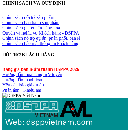
CHÍNH SÁCH VÀ QUY ĐỊNH
Chính sách đổi trả sản phẩm
Chính sách bảo hành sản phẩm
Chính sách giao/nhận hàng hoá
Quyền và nghĩa vụ Khách hàng - DSPPA
Chính sách hỗ trợ dự án, phân phối, bán lẻ
Chính sách bảo mật thông tin khách hàng
HỖ TRỢ KHÁCH HÀNG
Bảng giá bán lẻ âm thanh DSPPA 2026
Hướng dẫn mua hàng trực tuyến
Hướng dẫn thanh toán
Yêu cầu báo giá dự án
Phán ánh - Khiếu nại