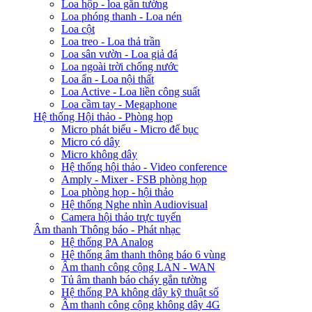
Loa hộp - loa gắn tường
Loa phóng thanh - Loa nén
Loa cột
Loa treo - Loa thả trần
Loa sân vườn - Loa giả đá
Loa ngoài trời chống nước
Loa ẩn - Loa nội thất
Loa Active - Loa liền công suất
Loa cầm tay - Megaphone
Hệ thống Hội thảo - Phòng họp
Micro phát biểu - Micro để bục
Micro có dây
Micro không dây
Hệ thống hội thảo - Video conference
Amply - Mixer - FSB phòng họp
Loa phòng họp - hội thảo
Hệ thống Nghe nhìn Audiovisual
Camera hội thảo trực tuyến
Âm thanh Thông báo - Phát nhạc
Hệ thống PA Analog
Hệ thống âm thanh thông báo 6 vùng
Âm thanh công cộng LAN - WAN
Tủ âm thanh báo cháy gắn tường
Hệ thống PA không dây kỹ thuật số
Âm thanh công cộng không dây 4G