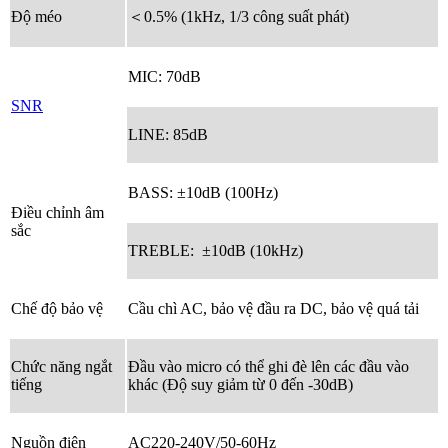
Độ méo
＜0.5% (1kHz, 1/3 công suất phát)
MIC: 70dB
SNR
LINE: 85dB
BASS: ±10dB (100Hz)
Điều chỉnh âm
sắc
TREBLE: ±10dB (10kHz)
Chế độ bảo vệ
Cầu chì AC, bảo vệ đầu ra DC, bảo vệ quá tải
Chức năng ngắt
Đầu vào micro có thể ghi đè lên các đầu vào
tiếng
khác (Độ suy giảm từ 0 đến -30dB)
Nguồn điện
AC220-240V/50-60Hz