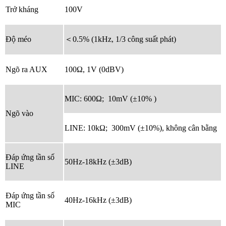
Trở kháng
100V
Độ méo
＜0.5% (1kHz, 1/3 công suất phát)
Ngõ ra AUX
100Ω, 1V (0dBV)
MIC: 600Ω; 10mV (±10% )
Ngõ vào
LINE: 10kΩ; 300mV (±10%), không cân bằng
Đáp ứng tần số
50Hz-18kHz (±3dB)
LINE
Đáp ứng tần số
40Hz-16kHz (±3dB)
MIC