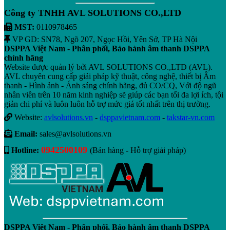
Công ty TNHH AVL SOLUTIONS CO.,LTD
MST:
0110978465
VP GD: SN78, Ngõ 207, Ngọc Hồi, Yên Sở, TP Hà Nội
DSPPA Việt Nam - Phân phối, Bảo hành âm thanh DSPPA
chính hãng
Website được quản lý bởi AVL SOLUTIONS CO.,LTD (AVL).
AVL chuyên cung cấp giải pháp kỹ thuật, công nghệ, thiết bị Âm
thanh - Hình ảnh - Ánh sáng chính hãng, đủ CO/CQ, Với độ ngũ
nhân viên trên 10 năm kinh nghiệp sẽ giúp các bạn tối đa lợi ích, tội
giản chi phí và luôn luôn hỗ trợ mức giá tốt nhất trên thị trường.
Website:
avlsolutions.vn
-
dsppavietnam.com
-
takstar-vn.com
Email:
sales@avlsolutions.vn
0942500109
Hotline:
(Bán hàng - Hỗ trợ giải pháp)
DSPPA Việt Nam - Phân phối, Bảo hành âm thanh DSPPA