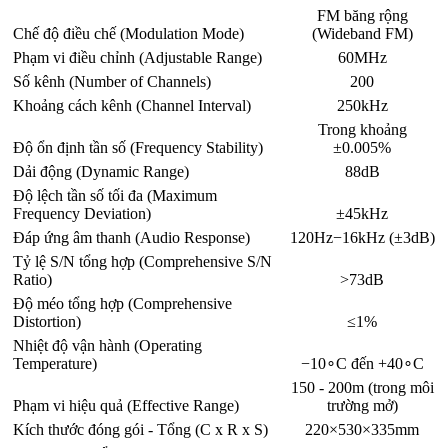
FM băng rộng
Chế độ điều chế (Modulation Mode)
(Wideband FM)
Phạm vi điều chỉnh (Adjustable Range)
60MHz
Số kênh (Number of Channels)
200
Khoảng cách kênh (Channel Interval)
250kHz
Trong khoảng
Độ ổn định tần số (Frequency Stability)
±0.005%
Dải động (Dynamic Range)
88dB
Độ lệch tần số tối đa (Maximum
Frequency Deviation)
±45kHz
Đáp ứng âm thanh (Audio Response)
120Hz−16kHz (±3dB)
Tỷ lệ S/N tổng hợp (Comprehensive S/N
Ratio)
>73dB
Độ méo tổng hợp (Comprehensive
Distortion)
≤1%
Nhiệt độ vận hành (Operating
Temperature)
−10∘C đến +40∘C
150 - 200m (trong môi
Phạm vi hiệu quả (Effective Range)
trường mở)
Kích thước đóng gói - Tổng (C x R x S)
220×530×335mm