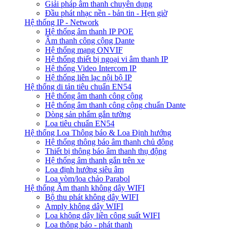
Giải pháp âm thanh chuyên dụng
Đầu phát nhạc nền - bản tin - Hẹn giờ
Hệ thống IP - Network
Hệ thống âm thanh IP POE
Âm thanh công cộng Dante
Hệ thống mạng ONVIF
Hệ thống thiết bị ngoại vi âm thanh IP
Hệ thống Video Intercom IP
Hệ thống liên lạc nội bộ IP
Hệ thống di tản tiêu chuẩn EN54
Hệ thống âm thanh công cộng
Hệ thống âm thanh công cộng chuẩn Dante
Dòng sản phẩm gắn tường
Loa tiêu chuẩn EN54
Hệ thống Loa Thông báo & Loa Định hướng
Hệ thống thông báo âm thanh chủ động
Thiết bị thông báo âm thanh thụ động
Hệ thống âm thanh gắn trên xe
Loa định hướng siêu âm
Loa vòm/loa chảo Parabol
Hệ thống Âm thanh không dây WIFI
Bộ thu phát không dây WIFI
Amply không dây WIFI
Loa không dây liền công suất WIFI
Loa thông báo - phát thanh