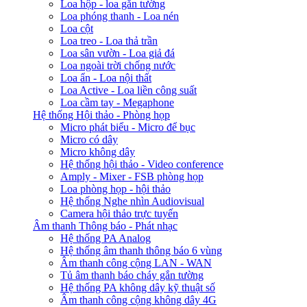
Loa hộp - loa gắn tường
Loa phóng thanh - Loa nén
Loa cột
Loa treo - Loa thả trần
Loa sân vườn - Loa giả đá
Loa ngoài trời chống nước
Loa ẩn - Loa nội thất
Loa Active - Loa liền công suất
Loa cầm tay - Megaphone
Hệ thống Hội thảo - Phòng họp
Micro phát biểu - Micro để bục
Micro có dây
Micro không dây
Hệ thống hội thảo - Video conference
Amply - Mixer - FSB phòng họp
Loa phòng họp - hội thảo
Hệ thống Nghe nhìn Audiovisual
Camera hội thảo trực tuyến
Âm thanh Thông báo - Phát nhạc
Hệ thống PA Analog
Hệ thống âm thanh thông báo 6 vùng
Âm thanh công cộng LAN - WAN
Tủ âm thanh báo cháy gắn tường
Hệ thống PA không dây kỹ thuật số
Âm thanh công cộng không dây 4G