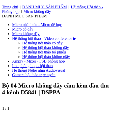
Trang chủ
DANH MỤC SẢN PHẨM
Hệ thống Hội thảo -
|
|
Phòng họp
Micro không dây
|
DANH MỤC SẢN PHẨM
Micro phát biểu - Micro để bục
Micro có dây
Micro không dây
Hệ thống hội thảo - Video conference
▶
Hệ thống hội thảo có dây
Hệ thống hội thảo không dây
Hệ thống hội thảo bỏ phiếu
Hệ thống hội thảo không giấy
Amply - Mixer - FSB phòng họp
Loa phòng họp - hội thảo
Hệ thống Nghe nhìn Audiovisual
Camera hội thảo trực tuyến
Bộ 04 Micro không dây cầm kèm đầu thu
4 kênh D5841 | DSPPA
1 / 1