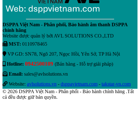
DSPPA Việt Nam - Phân phối, Bảo hành âm thanh DSPPA
chính hãng
Website được quản lý bởi AVL SOLUTIONS CO.,LTD
MST:
0110978465
VP GD: SN78, Ngõ 207, Ngọc Hồi, Yên Sở, TP Hà Nội
0942500109
Hotline:
(Bán hàng - Hỗ trợ giải pháp)
Email:
sales@avlsolutions.vn
Website:
avlsolutions.vn
-
dsppavietnam.com
-
takstar-vn.com
© 2026 DSPPA Việt Nam - Phân phối - Bảo hành chính hãng .Tất
cả đều được giữ bản quyền.