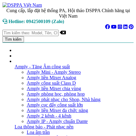
Cung cấp, lắp đặt hệ thống PA, Hội thảo DSPPA Chính hãng tại
Việt Nam
Hotline: 0942500109 (Zalo)
TRANG CHỦ
GIỚI THIỆU
DANH MỤC SẢN PHẨM
Amply - Tăng Âm công suất
Amply Mini - Amply Stereo
Amply liền Mixer Analog
Amply công suất Class D
Amply liền Mixer chia vùng
Amply phòng học, phòng họp
Amply phát nhạc cho Shop, Nhà hàng
Amply cục đẩy công suất lớn
Amply liền Mixer đa chức năng
Amply 2 kênh - 4 kênh
Amply IP - Amply chuẩn Dante
Loa thông báo - Phát nhạc nền
Loa âm trần