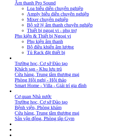
Âm thanh Pro Sound
Loa biễu diễn chuyên nghiệp
Amply biễu diễn chuyên nghiệp
Mixer chuyên nghiệp
Bộ xử lý âm thanh chuyên nghiệp
Thiết bị ngoại vi - phụ trợ
Phụ kiện & Thiết bị Ngoại vi
Phụ kiện âm thanh
Bộ điều khiển âm lượng
Tủ Rack đặt thiết bị
GIẢI PHÁP
Trường học, Cơ sở Đào tạo
Khách sạn - Khu lưu trú
Cửa hàng, Trung tâm thương mại
Phòng Hội nghị - Hội thảo
Smart Home - Villa - Giải trí gia đình
DỰ ÁN
Cơ quan Nhà nước
Trường học, Cơ sở Đào tạo
Bệnh viện, Phòng khám
Cửa hàng, Trung tâm thương mại
Sân vận động, Phòng tập Gym
BẢN TIN
DOWNLOAD
LIÊN HỆ