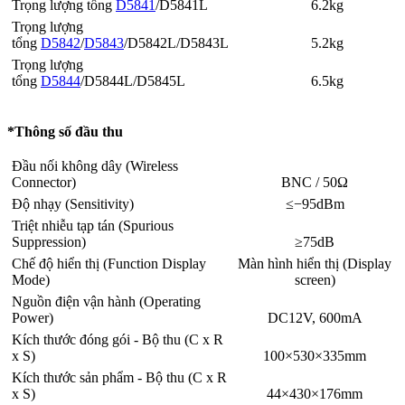
Trọng lượng tổng
D5841
/D5841L
6.2kg
Trọng lượng
tổng
D5842
/
D5843
/D5842L/D5843L
5.2kg
Trọng lượng
tổng
D5844
/D5844L/D5845L
6.5kg
*Thông số đầu thu
Đầu nối không dây (Wireless
Connector)
BNC / 50Ω
Độ nhạy (Sensitivity)
≤−95dBm
Triệt nhiễu tạp tán (Spurious
Suppression)
≥75dB
Chế độ hiển thị (Function Display
Màn hình hiển thị (Display
Mode)
screen)
Nguồn điện vận hành (Operating
Power)
DC12V, 600mA
Kích thước đóng gói - Bộ thu (C x R
x S)
100×530×335mm
Kích thước sản phẩm - Bộ thu (C x R
x S)
44×430×176mm