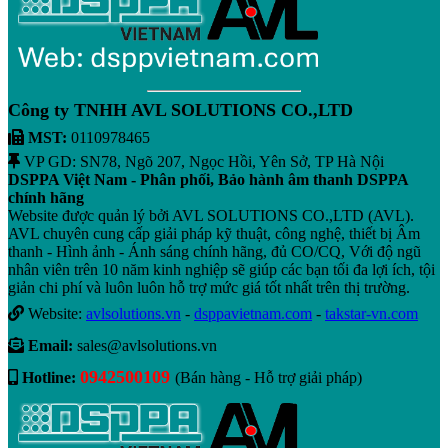
Công ty TNHH AVL SOLUTIONS CO.,LTD
MST:
0110978465
VP GD: SN78, Ngõ 207, Ngọc Hồi, Yên Sở, TP Hà Nội
DSPPA Việt Nam - Phân phối, Bảo hành âm thanh DSPPA
chính hãng
Website được quản lý bởi AVL SOLUTIONS CO.,LTD (AVL).
AVL chuyên cung cấp giải pháp kỹ thuật, công nghệ, thiết bị Âm
thanh - Hình ảnh - Ánh sáng chính hãng, đủ CO/CQ, Với độ ngũ
nhân viên trên 10 năm kinh nghiệp sẽ giúp các bạn tối đa lợi ích, tội
giản chi phí và luôn luôn hỗ trợ mức giá tốt nhất trên thị trường.
Website:
avlsolutions.vn
-
dsppavietnam.com
-
takstar-vn.com
Email:
sales@avlsolutions.vn
0942500109
Hotline:
(Bán hàng - Hỗ trợ giải pháp)