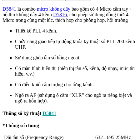
D5841
là combo
micro không dây
bao gồm có 4 Micro cầm tay +
bộ thu không dây 4 kênh
D5816
, cho phép sử dung đồng thời 4
Micro trong cùng một lúc, thích hợp cho phòng họp, hội trường
Thiết kế PLL 4 kênh.
Chức năng giao tiếp tự động khóa kỹ thuật số PLL 200 kênh
UHF.
Sử dụng ghép tần số hồng ngoại.
Có màn hình hiển thị (hiển thị tần số, kênh, độ nhạy, mức tín
hiệu, v.v.).
Có điều khiển âm lượng cho từng kênh.
Ngõ ra AF (sử dụng ổ cắm “XLR” cho ngõ ra riêng biệt và
ngõ ra hỗn hợp).
Thông số kỹ thuật
D5841
*Thông số chung
Dải tần số (Frequency Range)
632 - 695.25MHz