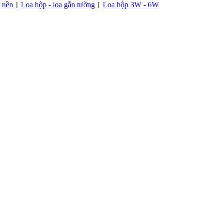
c nền
Loa hộp - loa gắn tường
Loa hộp 3W - 6W
|
|