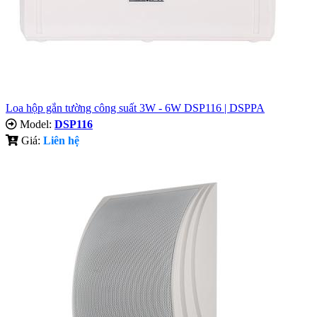
​Loa hộp gắn tường công suất 3W - 6W DSP116 | DSPPA
Model:
DSP116
Giá:
Liên hệ