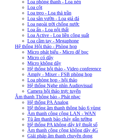
Loa phóng thanh - Loa nén
Loa cột
Loa treo - Loa thả trần
Loa sân vườn - Loa giả đá
Loa ngoài trời chống nước
Loa ẩn - Loa nội thất
Loa Active - Loa liền công suất
Loa cầm tay - Megaphone
Hệ thống Hội thảo - Phòng họp
Micro phát biểu - Micro để bục
Micro có dây
Micro không dây
Hệ thống hội thảo - Video conference
Amply - Mixer - FSB phòng họp
Loa phòng họp - hội thảo
Hệ thống Nghe nhìn Audiovisual
Camera hội thảo trực tuyến
Âm thanh Thông báo - Phát nhạc
Hệ thống PA Analog
Hệ thống âm thanh thông báo 6 vùng
Âm thanh công cộng LAN - WAN
Tủ âm thanh báo cháy gắn tường
Hệ thống PA không dây kỹ thuật số
Âm thanh công cộng không dây 4G
Giải pháp âm thanh chuyên dụng