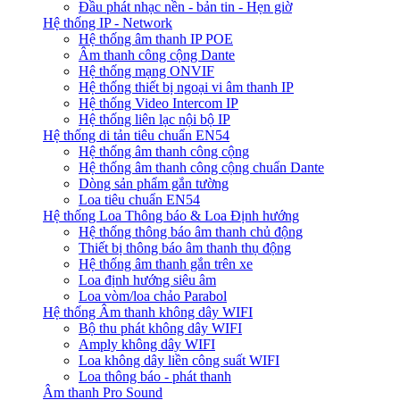
Đầu phát nhạc nền - bản tin - Hẹn giờ
Hệ thống IP - Network
Hệ thống âm thanh IP POE
Âm thanh công cộng Dante
Hệ thống mạng ONVIF
Hệ thống thiết bị ngoại vi âm thanh IP
Hệ thống Video Intercom IP
Hệ thống liên lạc nội bộ IP
Hệ thống di tản tiêu chuẩn EN54
Hệ thống âm thanh công cộng
Hệ thống âm thanh công cộng chuẩn Dante
Dòng sản phẩm gắn tường
Loa tiêu chuẩn EN54
Hệ thống Loa Thông báo & Loa Định hướng
Hệ thống thông báo âm thanh chủ động
Thiết bị thông báo âm thanh thụ động
Hệ thống âm thanh gắn trên xe
Loa định hướng siêu âm
Loa vòm/loa chảo Parabol
Hệ thống Âm thanh không dây WIFI
Bộ thu phát không dây WIFI
Amply không dây WIFI
Loa không dây liền công suất WIFI
Loa thông báo - phát thanh
Âm thanh Pro Sound