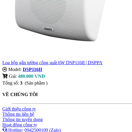
​Loa hộp gắn tường công suất 6W DSP116II | DSPPA
Model:
DSP116II
Giá:
480.000 VNĐ
Tổng số:
3
(Sản phầm )
VỀ CHÚNG TÔI
Giới thiệu công ty
Thông tin liên hệ
Thông tin tuyển dụng
Hoạt động công ty
Hotline: 0942500109 (Zalo)