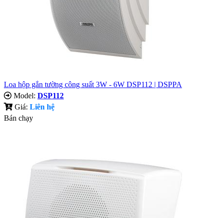
​Loa hộp gắn tường công suất 3W - 6W DSP112 | DSPPA
Model:
DSP112
Giá:
Liên hệ
Bán chạy