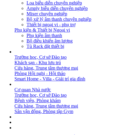
Loa biễu diễn chuyên nghiệp
Amply biễu diễn chuyên nghiệp
Mixer chuyên nghiệp
Bộ xử lý âm thanh chuyên nghiệp
Thiết bị ngoại vi - phụ trợ
Phụ kiện & Thiết bị Ngoại vi
Phụ kiện âm thanh
Bộ điều khiển âm lượng
Tủ Rack đặt thiết bị
GIẢI PHÁP
Trường học, Cơ sở Đào tạo
Khách sạn - Khu lưu trú
Cửa hàng, Trung tâm thương mại
Phòng Hội nghị - Hội thảo
Smart Home - Villa - Giải trí gia đình
DỰ ÁN
Cơ quan Nhà nước
Trường học, Cơ sở Đào tạo
Bệnh viện, Phòng khám
Cửa hàng, Trung tâm thương mại
Sân vận động, Phòng tập Gym
BẢN TIN
DOWNLOAD
LIÊN HỆ