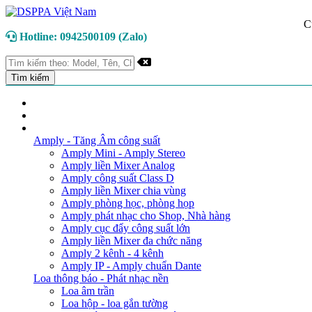
C
Hotline: 0942500109 (Zalo)
TRANG CHỦ
GIỚI THIỆU
DANH MỤC SẢN PHẨM
Amply - Tăng Âm công suất
Amply Mini - Amply Stereo
Amply liền Mixer Analog
Amply công suất Class D
Amply liền Mixer chia vùng
Amply phòng học, phòng họp
Amply phát nhạc cho Shop, Nhà hàng
Amply cục đẩy công suất lớn
Amply liền Mixer đa chức năng
Amply 2 kênh - 4 kênh
Amply IP - Amply chuẩn Dante
Loa thông báo - Phát nhạc nền
Loa âm trần
Loa hộp - loa gắn tường