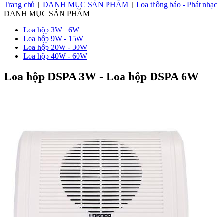
Trang chủ
DANH MỤC SẢN PHẨM
Loa thông báo - Phát nhạ
|
|
DANH MỤC SẢN PHẨM
Loa hộp 3W - 6W
Loa hộp 9W - 15W
Loa hộp 20W - 30W
Loa hộp 40W - 60W
Loa hộp DSPA 3W - Loa hộp DSPA 6W