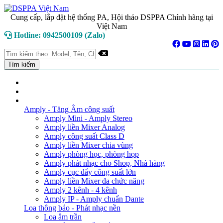
Cung cấp, lắp đặt hệ thống PA, Hội thảo DSPPA Chính hãng tại
Việt Nam
Hotline: 0942500109 (Zalo)
TRANG CHỦ
GIỚI THIỆU
DANH MỤC SẢN PHẨM
Amply - Tăng Âm công suất
Amply Mini - Amply Stereo
Amply liền Mixer Analog
Amply công suất Class D
Amply liền Mixer chia vùng
Amply phòng học, phòng họp
Amply phát nhạc cho Shop, Nhà hàng
Amply cục đẩy công suất lớn
Amply liền Mixer đa chức năng
Amply 2 kênh - 4 kênh
Amply IP - Amply chuẩn Dante
Loa thông báo - Phát nhạc nền
Loa âm trần