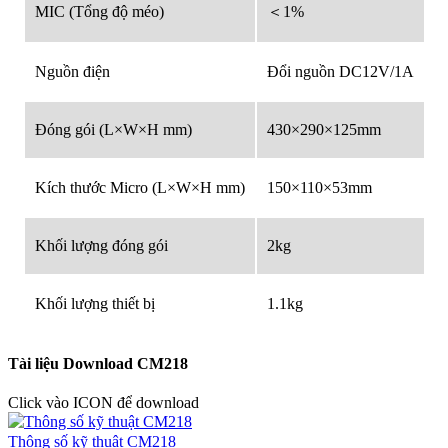
MIC (Tổng độ méo)
＜1%
Nguồn điện
Đổi nguồn DC12V/1A
Đóng gói (L×W×H mm)
430×290×125mm
Kích thước Micro (L×W×H mm)
150×110×53mm
Khối lượng đóng gói
2kg
Khối lượng thiết bị
1.1kg
Tài liệu Download CM218
Click vào ICON để download
Thông số kỹ thuật CM218