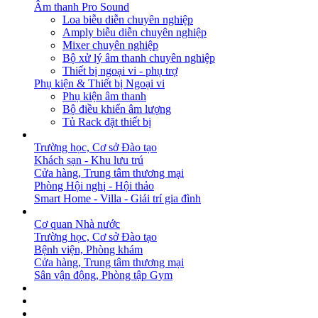
Âm thanh Pro Sound
Loa biễu diễn chuyên nghiệp
Amply biễu diễn chuyên nghiệp
Mixer chuyên nghiệp
Bộ xử lý âm thanh chuyên nghiệp
Thiết bị ngoại vi - phụ trợ
Phụ kiện & Thiết bị Ngoại vi
Phụ kiện âm thanh
Bộ điều khiển âm lượng
Tủ Rack đặt thiết bị
GIẢI PHÁP
Trường học, Cơ sở Đào tạo
Khách sạn - Khu lưu trú
Cửa hàng, Trung tâm thương mại
Phòng Hội nghị - Hội thảo
Smart Home - Villa - Giải trí gia đình
DỰ ÁN
Cơ quan Nhà nước
Trường học, Cơ sở Đào tạo
Bệnh viện, Phòng khám
Cửa hàng, Trung tâm thương mại
Sân vận động, Phòng tập Gym
BẢN TIN
DOWNLOAD
LIÊN HỆ