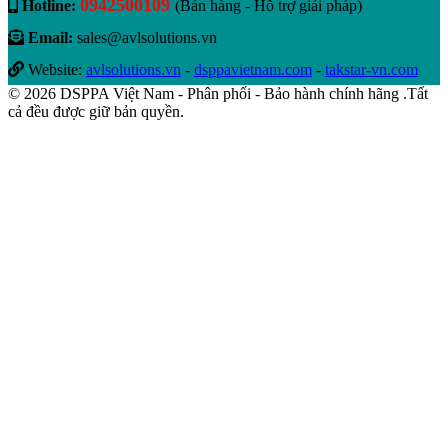
0942500109
Hotline:
(Bán hàng - Hỗ trợ giải pháp)
Email:
sales@avlsolutions.vn
Website:
avlsolutions.vn
-
dsppavietnam.com
-
takstar-vn.com
© 2026 DSPPA Việt Nam - Phân phối - Bảo hành chính hãng .Tất
cả đều được giữ bản quyền.