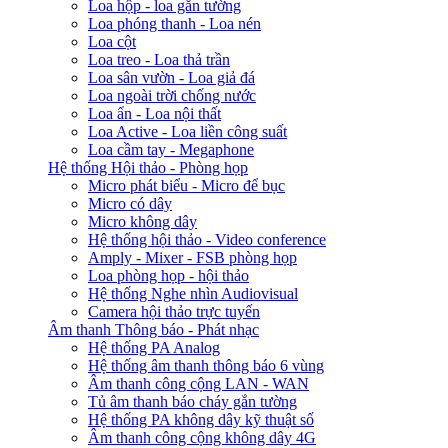
Loa hộp - loa gắn tường
Loa phóng thanh - Loa nén
Loa cột
Loa treo - Loa thả trần
Loa sân vườn - Loa giả đá
Loa ngoài trời chống nước
Loa ẩn - Loa nội thất
Loa Active - Loa liền công suất
Loa cầm tay - Megaphone
Hệ thống Hội thảo - Phòng họp
Micro phát biểu - Micro để bục
Micro có dây
Micro không dây
Hệ thống hội thảo - Video conference
Amply - Mixer - FSB phòng họp
Loa phòng họp - hội thảo
Hệ thống Nghe nhìn Audiovisual
Camera hội thảo trực tuyến
Âm thanh Thông báo - Phát nhạc
Hệ thống PA Analog
Hệ thống âm thanh thông báo 6 vùng
Âm thanh công cộng LAN - WAN
Tủ âm thanh báo cháy gắn tường
Hệ thống PA không dây kỹ thuật số
Âm thanh công cộng không dây 4G