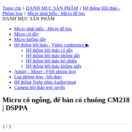
Trang chủ
DANH MỤC SẢN PHẨM
Hệ thống Hội thảo -
|
|
Phòng họp
Micro phát biểu - Micro để bục
|
DANH MỤC SẢN PHẨM
Micro phát biểu - Micro để bục
Micro có dây
Micro không dây
Hệ thống hội thảo - Video conference
▶
Hệ thống hội thảo có dây
Hệ thống hội thảo không dây
Hệ thống hội thảo bỏ phiếu
Hệ thống hội thảo không giấy
Amply - Mixer - FSB phòng họp
Loa phòng họp - hội thảo
Hệ thống Nghe nhìn Audiovisual
Camera hội thảo trực tuyến
Micro cổ ngỗng, để bàn có chuông CM218
| DSPPA
1 / 3