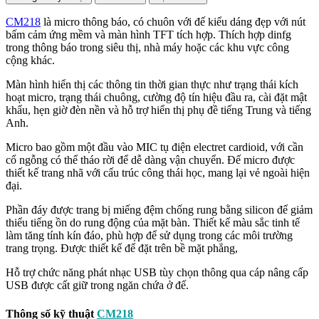
CM218
là micro thông báo, có chuôn với đế kiểu dáng đẹp với nút
bấm cảm ứng mềm và màn hình TFT tích hợp. Thích hợp dinfg
trong thông báo trong siêu thị, nhà máy hoặc các khu vực công
cộng khác.
Màn hình hiển thị các thông tin thời gian thực như trạng thái kích
hoạt micro, trạng thái chuông, cường độ tín hiệu đầu ra, cài đặt mật
khẩu, hẹn giờ đèn nền và hỗ trợ hiển thị phụ đề tiếng Trung và tiếng
Anh.
Micro bao gồm một đầu vào MIC tụ điện electret cardioid, với cần
cổ ngỗng có thể tháo rời để dễ dàng vận chuyển. Đế micro được
thiết kế trang nhã với cấu trúc công thái học, mang lại vẻ ngoài hiện
đại.
Phần đáy được trang bị miếng đệm chống rung bằng silicon để giảm
thiểu tiếng ồn do rung động của mặt bàn. Thiết kế màu sắc tinh tế
làm tăng tính kín đáo, phù hợp để sử dụng trong các môi trường
trang trọng. Được thiết kế để đặt trên bề mặt phẳng,
Hỗ trợ chức năng phát nhạc USB tùy chọn thông qua cáp nâng cấp
USB được cất giữ trong ngăn chứa ở đế.
Thông số kỹ thuật
CM218