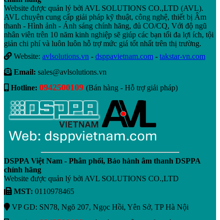
Website được quản lý bởi AVL SOLUTIONS CO.,LTD (AVL).
AVL chuyên cung cấp giải pháp kỹ thuật, công nghệ, thiết bị Âm
thanh - Hình ảnh - Ánh sáng chính hãng, đủ CO/CQ, Với độ ngũ
nhân viên trên 10 năm kinh nghiệp sẽ giúp các bạn tối đa lợi ích, tội
giản chi phí và luôn luôn hỗ trợ mức giá tốt nhất trên thị trường.
Website:
avlsolutions.vn
-
dsppavietnam.com
-
takstar-vn.com
Email:
sales@avlsolutions.vn
0942500109
Hotline:
(Bán hàng - Hỗ trợ giải pháp)
DSPPA Việt Nam - Phân phối, Bảo hành âm thanh DSPPA
chính hãng
Website được quản lý bởi AVL SOLUTIONS CO.,LTD
MST:
0110978465
VP GD: SN78, Ngõ 207, Ngọc Hồi, Yên Sở, TP Hà Nội