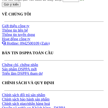
VỀ CHÚNG TÔI
Giới thiệu công ty
Thông tin liên hệ
Thông tin tuyển dụng
Hoạt động công ty
Hotline: 0942500109 (Zalo)
BẢN TIN DSPPA TOÀN CẦU
Chứng chỉ, chứng nhận
Sản phẩm DSPPA mới
Triển lãm DSPPA tham dự
CHÍNH SÁCH VÀ QUY ĐỊNH
Chính sách đổi trả sản phẩm
Chính sách bảo hành sản phẩm
Chính sách giao/nhận hàng hoá
Quyền và nghĩa vụ Khách hàng - DSPPA