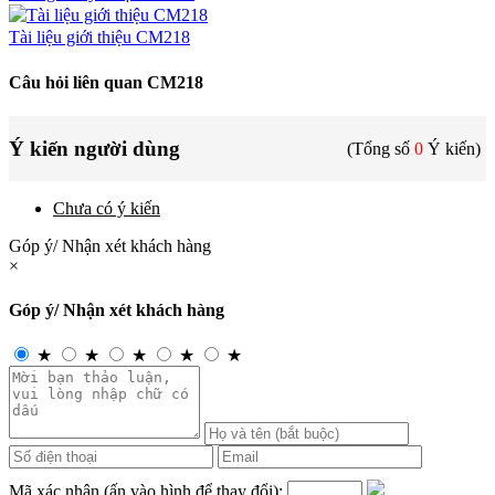
Tài liệu giới thiệu CM218
Câu hỏi liên quan CM218
Ý kiến người dùng
(Tổng số
0
Ý kiến)
Chưa có ý kiến
Góp ý/ Nhận xét khách hàng
×
Góp ý/ Nhận xét khách hàng
★
★
★
★
★
Mã xác nhận (ấn vào hình để thay đổi):