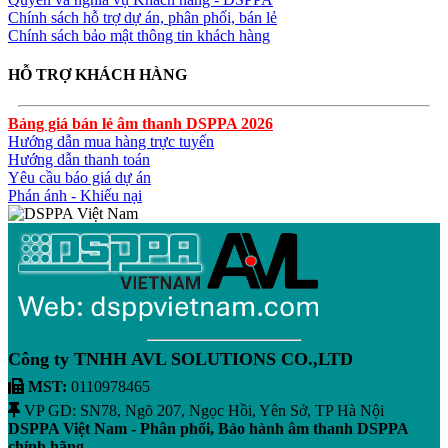
Chính sách hỗ trợ dự án, phân phối, bán lẻ
Chính sách bảo mật thông tin khách hàng
HỖ TRỢ KHÁCH HÀNG
Bảng giá bán lẻ âm thanh DSPPA 2026
Hướng dẫn mua hàng trực tuyến
Hướng dẫn thanh toán
Yêu cầu báo giá dự án
Phán ánh - Khiếu nại
Công ty TNHH AVL SOLUTIONS CO.,LTD
MST:
0110978465
VP GD: SN78, Ngõ 207, Ngọc Hồi, Yên Sở, TP Hà Nội
DSPPA Việt Nam - Phân phối, Bảo hành âm thanh DSPPA
chính hãng