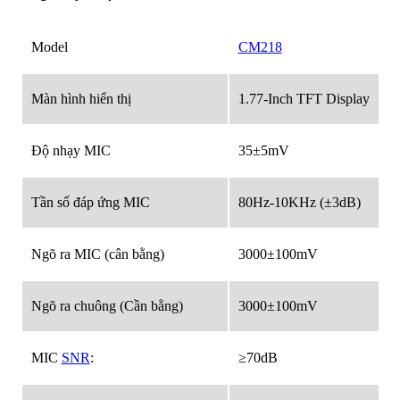
Model
CM218
Màn hình hiển thị
1.77-Inch TFT Display
Độ nhạy MIC
35±5mV
Tần số đáp ứng MIC
80Hz-10KHz (±3dB)
Ngõ ra MIC (cân bằng)
3000±100mV
Ngõ ra chuông (Cần bằng)
3000±100mV
MIC
SNR
:
≥70dB