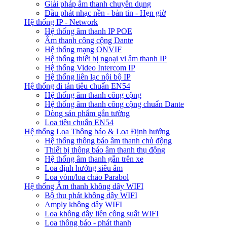
Giải pháp âm thanh chuyên dụng
Đầu phát nhạc nền - bản tin - Hẹn giờ
Hệ thống IP - Network
Hệ thống âm thanh IP POE
Âm thanh công cộng Dante
Hệ thống mạng ONVIF
Hệ thống thiết bị ngoại vi âm thanh IP
Hệ thống Video Intercom IP
Hệ thống liên lạc nội bộ IP
Hệ thống di tản tiêu chuẩn EN54
Hệ thống âm thanh công cộng
Hệ thống âm thanh công cộng chuẩn Dante
Dòng sản phẩm gắn tường
Loa tiêu chuẩn EN54
Hệ thống Loa Thông báo & Loa Định hướng
Hệ thống thông báo âm thanh chủ động
Thiết bị thông báo âm thanh thụ động
Hệ thống âm thanh gắn trên xe
Loa định hướng siêu âm
Loa vòm/loa chảo Parabol
Hệ thống Âm thanh không dây WIFI
Bộ thu phát không dây WIFI
Amply không dây WIFI
Loa không dây liền công suất WIFI
Loa thông báo - phát thanh