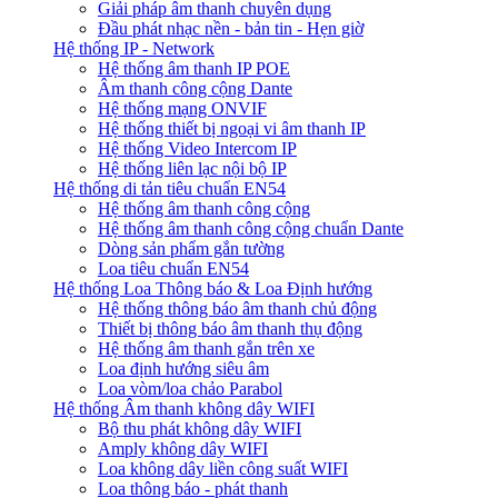
Giải pháp âm thanh chuyên dụng
Đầu phát nhạc nền - bản tin - Hẹn giờ
Hệ thống IP - Network
Hệ thống âm thanh IP POE
Âm thanh công cộng Dante
Hệ thống mạng ONVIF
Hệ thống thiết bị ngoại vi âm thanh IP
Hệ thống Video Intercom IP
Hệ thống liên lạc nội bộ IP
Hệ thống di tản tiêu chuẩn EN54
Hệ thống âm thanh công cộng
Hệ thống âm thanh công cộng chuẩn Dante
Dòng sản phẩm gắn tường
Loa tiêu chuẩn EN54
Hệ thống Loa Thông báo & Loa Định hướng
Hệ thống thông báo âm thanh chủ động
Thiết bị thông báo âm thanh thụ động
Hệ thống âm thanh gắn trên xe
Loa định hướng siêu âm
Loa vòm/loa chảo Parabol
Hệ thống Âm thanh không dây WIFI
Bộ thu phát không dây WIFI
Amply không dây WIFI
Loa không dây liền công suất WIFI
Loa thông báo - phát thanh