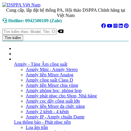
Cung cấp, lắp đặt hệ thống PA, Hội thảo DSPPA Chính hãng tại
Việt Nam
Hotline: 0942500109 (Zalo)
TRANG CHỦ
GIỚI THIỆU
DANH MỤC SẢN PHẨM
Amply - Tăng Âm công suất
Amply Mini - Amply Stereo
Amply liền Mixer Analog
Amply công suất Class D
Amply liền Mixer chia vùng
Amply phòng học, phòng họp
Amply phát nhạc cho Shop, Nhà hàng
Amply cục đẩy công suất lớn
Amply liền Mixer đa chức năng
Amply 2 kênh - 4 kênh
Amply IP - Amply chuẩn Dante
Loa thông báo - Phát nhạc nền
Loa âm trần