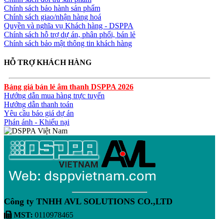
Chính sách bảo hành sản phẩm
Chính sách giao/nhận hàng hoá
Quyền và nghĩa vụ Khách hàng - DSPPA
Chính sách hỗ trợ dự án, phân phối, bán lẻ
Chính sách bảo mật thông tin khách hàng
HỖ TRỢ KHÁCH HÀNG
Bảng giá bán lẻ âm thanh DSPPA 2026
Hướng dẫn mua hàng trực tuyến
Hướng dẫn thanh toán
Yêu cầu báo giá dự án
Phán ánh - Khiếu nại
Công ty TNHH AVL SOLUTIONS CO.,LTD
MST:
0110978465