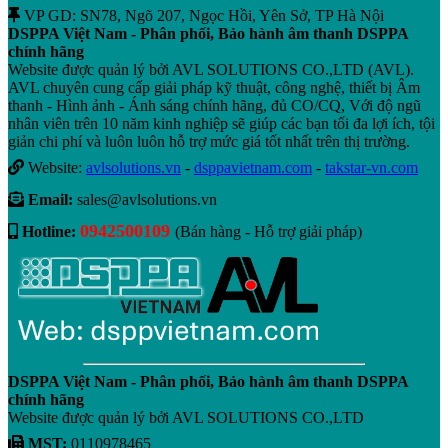
VP GD: SN78, Ngõ 207, Ngọc Hồi, Yên Sở, TP Hà Nội
DSPPA Việt Nam - Phân phối, Bảo hành âm thanh DSPPA
chính hãng
Website được quản lý bởi AVL SOLUTIONS CO.,LTD (AVL).
AVL chuyên cung cấp giải pháp kỹ thuật, công nghệ, thiết bị Âm
thanh - Hình ảnh - Ánh sáng chính hãng, đủ CO/CQ, Với độ ngũ
nhân viên trên 10 năm kinh nghiệp sẽ giúp các bạn tối đa lợi ích, tội
giản chi phí và luôn luôn hỗ trợ mức giá tốt nhất trên thị trường.
Website:
avlsolutions.vn
-
dsppavietnam.com
-
takstar-vn.com
Email:
sales@avlsolutions.vn
0942500109
Hotline:
(Bán hàng - Hỗ trợ giải pháp)
DSPPA Việt Nam - Phân phối, Bảo hành âm thanh DSPPA
chính hãng
Website được quản lý bởi AVL SOLUTIONS CO.,LTD
MST:
0110978465