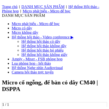
Trang chủ
DANH MỤC SẢN PHẨM
Hệ thống Hội thảo -
|
|
Phòng họp
Micro phát biểu - Micro để bục
|
DANH MỤC SẢN PHẨM
Micro phát biểu - Micro để bục
Micro có dây
Micro không dây
Hệ thống hội thảo - Video conference
▶
Hệ thống hội thảo có dây
Hệ thống hội thảo không dây
Hệ thống hội thảo bỏ phiếu
Hệ thống hội thảo không giấy
Amply - Mixer - FSB phòng họp
Loa phòng họp - hội thảo
Hệ thống Nghe nhìn Audiovisual
Camera hội thảo trực tuyến
Micro cổ ngỗng, để bàn có dây CM40 |
DSPPA
1 / 1