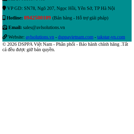
VP GD: SN78, Ngõ 207, Ngọc Hồi, Yên Sở, TP Hà Nội
0942500109
Hotline:
(Bán hàng - Hỗ trợ giải pháp)
Email:
sales@avlsolutions.vn
Website:
avlsolutions.vn
-
dsppavietnam.com
-
takstar-vn.com
© 2026 DSPPA Việt Nam - Phân phối - Bảo hành chính hãng .Tất
cả đều được giữ bản quyền.