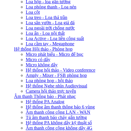
Loa hộp - loa gắn tường
Loa phóng thanh - Loa nén
Loa cột
Loa treo - Loa thả trần
Loa sân vườn - Loa giả đá
Loa ngoài trời chống nước
Loa ẩn - Loa nội thất
Loa Active - Loa liền công suất
Loa cầm tay - Megaphone
Hệ thống Hội thảo - Phòng họp
Micro phát biểu - Micro để bục
Micro có dây
Micro không dây
Hệ thống hội thảo - Video conference
Amply - Mixer - FSB phòng họp
Loa phòng họp - hội thảo
Hệ thống Nghe nhìn Audiovisual
Camera hội thảo trực tuyến
Âm thanh Thông báo - Phát nhạc
Hệ thống PA Analog
Hệ thống âm thanh thông báo 6 vùng
Âm thanh công cộng LAN - WAN
Tủ âm thanh báo cháy gắn tường
Hệ thống PA không dây kỹ thuật số
Âm thanh công cộng không dây 4G