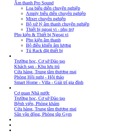
Âm thanh Pro Sound
Loa biễu diễn chuyên nghiệp
Amply biễu diễn chuyên nghiệp
Mixer chuyên nghiệp
Bộ xử lý âm thanh chuyên nghiệp
Thiết bị ngoại vi - phụ trợ
Phụ kiện & Thiết bị Ngoại vi
Phụ kiện âm thanh
Bộ điều khiển âm lượng
Tủ Rack đặt thiết bị
GIẢI PHÁP
Trường học, Cơ sở Đào tạo
Khách sạn - Khu lưu trú
Cửa hàng, Trung tâm thương mại
Phòng Hội nghị - Hội thảo
Smart Home - Villa - Giải trí gia đình
DỰ ÁN
Cơ quan Nhà nước
Trường học, Cơ sở Đào tạo
Bệnh viện, Phòng khám
Cửa hàng, Trung tâm thương mại
Sân vận động, Phòng tập Gym
BẢN TIN
DOWNLOAD
LIÊN HỆ