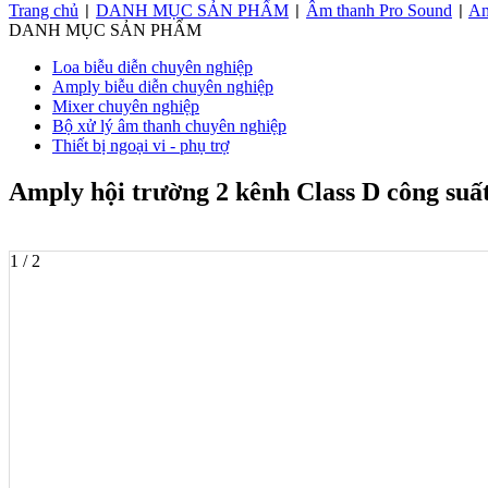
Trang chủ
DANH MỤC SẢN PHẨM
Âm thanh Pro Sound
Am
|
|
|
DANH MỤC SẢN PHẨM
Loa biễu diễn chuyên nghiệp
Amply biễu diễn chuyên nghiệp
Mixer chuyên nghiệp
Bộ xử lý âm thanh chuyên nghiệp
Thiết bị ngoại vi - phụ trợ
Amply hội trường 2 kênh Class D công s
1 / 2