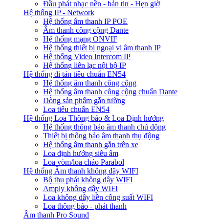
Đầu phát nhạc nền - bản tin - Hẹn giờ
Hệ thống IP - Network
Hệ thống âm thanh IP POE
Âm thanh công cộng Dante
Hệ thống mạng ONVIF
Hệ thống thiết bị ngoại vi âm thanh IP
Hệ thống Video Intercom IP
Hệ thống liên lạc nội bộ IP
Hệ thống di tản tiêu chuẩn EN54
Hệ thống âm thanh công cộng
Hệ thống âm thanh công cộng chuẩn Dante
Dòng sản phẩm gắn tường
Loa tiêu chuẩn EN54
Hệ thống Loa Thông báo & Loa Định hướng
Hệ thống thông báo âm thanh chủ động
Thiết bị thông báo âm thanh thụ động
Hệ thống âm thanh gắn trên xe
Loa định hướng siêu âm
Loa vòm/loa chảo Parabol
Hệ thống Âm thanh không dây WIFI
Bộ thu phát không dây WIFI
Amply không dây WIFI
Loa không dây liền công suất WIFI
Loa thông báo - phát thanh
Âm thanh Pro Sound