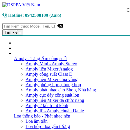
C
Hotline: 0942500109 (Zalo)
TRANG CHỦ
GIỚI THIỆU
DANH MỤC SẢN PHẨM
Amply - Tăng Âm công suất
Amply Mini - Amply Stereo
Amply liền Mixer Analog
Amply công suất Class D
Amply liền Mixer chia vùng
Amply phòng học, phòng họp
Amply phát nhạc cho Shop, Nhà hàng
Amply cục đẩy công suất lớn
Amply liền Mixer đa chức năng
Amply 2 kênh - 4 kênh
Amply IP - Amply chuẩn Dante
Loa thông báo - Phát nhạc nền
Loa âm trần
Loa hộp - loa gắn tường