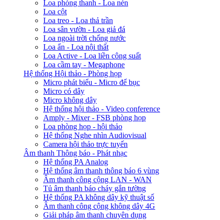
Loa phóng thanh - Loa nén
Loa cột
Loa treo - Loa thả trần
Loa sân vườn - Loa giả đá
Loa ngoài trời chống nước
Loa ẩn - Loa nội thất
Loa Active - Loa liền công suất
Loa cầm tay - Megaphone
Hệ thống Hội thảo - Phòng họp
Micro phát biểu - Micro để bục
Micro có dây
Micro không dây
Hệ thống hội thảo - Video conference
Amply - Mixer - FSB phòng họp
Loa phòng họp - hội thảo
Hệ thống Nghe nhìn Audiovisual
Camera hội thảo trực tuyến
Âm thanh Thông báo - Phát nhạc
Hệ thống PA Analog
Hệ thống âm thanh thông báo 6 vùng
Âm thanh công cộng LAN - WAN
Tủ âm thanh báo cháy gắn tường
Hệ thống PA không dây kỹ thuật số
Âm thanh công cộng không dây 4G
Giải pháp âm thanh chuyên dụng