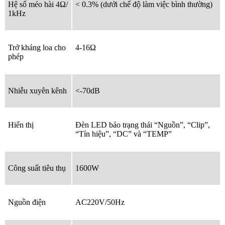
Hệ số méo hài 4Ω/
< 0.3% (dưới chế độ làm việc bình thường)
1kHz
Trở kháng loa cho
4-16Ω
phép
Nhiễu xuyên kênh
<-70dB
Hiển thị
Đèn LED báo trạng thái “Nguồn”, “Clip”,
“Tín hiệu”, “DC” và “TEMP”
Công suất tiêu thụ
1600W
Nguồn điện
AC220V/50Hz