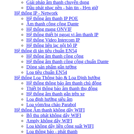
Giải pháp âm thanh chuyên dụng
Đầu phát nhạc nền - bản tin - Hẹn giờ
Hệ thống IP - Network
Hệ thống âm thanh IP POE
Âm thanh công cộng Dante
Hệ thống mạng ONVIF
Hệ thống thiết bị ngoại vi âm thanh IP
Hệ thống Video Intercom IP
Hệ thống liên lạc nội bộ IP
Hệ thống di tản tiêu chuẩn EN54
Hệ thống âm thanh công cộng
Hệ thống âm thanh công cộng chuẩn Dante
Dòng sản phẩm gắn tường
Loa tiêu chuẩn EN54
Hệ thống Loa Thông báo & Loa Định hướng
Hệ thống thông báo âm thanh chủ động
Thiết bị thông báo âm thanh thụ động
Hệ thống âm thanh gắn trên xe
Loa định hướng siêu âm
Loa vòm/loa chảo Parabol
Hệ thống Âm thanh không dây WIFI
Bộ thu phát không dây WIFI
Amply không dây WIFI
Loa không dây liền công suất WIFI
Loa thông báo - phát thanh