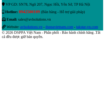
VP GD: SN78, Ngõ 207, Ngọc Hồi, Yên Sở, TP Hà Nội
0942500109
Hotline:
(Bán hàng - Hỗ trợ giải pháp)
Email:
sales@avlsolutions.vn
Website:
avlsolutions.vn
-
dsppavietnam.com
-
takstar-vn.com
© 2026 DSPPA Việt Nam - Phân phối - Bảo hành chính hãng .Tất
cả đều được giữ bản quyền.