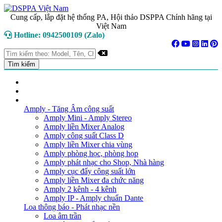
Cung cấp, lắp đặt hệ thống PA, Hội thảo DSPPA Chính hãng tại
Việt Nam
Hotline: 0942500109 (Zalo)
TRANG CHỦ
GIỚI THIỆU
DANH MỤC SẢN PHẨM
Amply - Tăng Âm công suất
Amply Mini - Amply Stereo
Amply liền Mixer Analog
Amply công suất Class D
Amply liền Mixer chia vùng
Amply phòng học, phòng họp
Amply phát nhạc cho Shop, Nhà hàng
Amply cục đẩy công suất lớn
Amply liền Mixer đa chức năng
Amply 2 kênh - 4 kênh
Amply IP - Amply chuẩn Dante
Loa thông báo - Phát nhạc nền
Loa âm trần