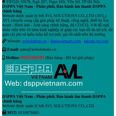
VP GD: SN78, Ngõ 207, Ngọc Hồi, Yên Sở, TP Hà Nội
DSPPA Việt Nam - Phân phối, Bảo hành âm thanh DSPPA
chính hãng
Website được quản lý bởi AVL SOLUTIONS CO.,LTD (AVL).
AVL chuyên cung cấp giải pháp kỹ thuật, công nghệ, thiết bị Âm
thanh - Hình ảnh - Ánh sáng chính hãng, đủ CO/CQ, Với độ ngũ
nhân viên trên 10 năm kinh nghiệp sẽ giúp các bạn tối đa lợi ích, tội
giản chi phí và luôn luôn hỗ trợ mức giá tốt nhất trên thị trường.
Website:
avlsolutions.vn
-
dsppavietnam.com
-
takstar-vn.com
Email:
sales@avlsolutions.vn
0942500109
Hotline:
(Bán hàng - Hỗ trợ giải pháp)
DSPPA Việt Nam - Phân phối, Bảo hành âm thanh DSPPA
chính hãng
Website được quản lý bởi AVL SOLUTIONS CO.,LTD
MST:
0110978465