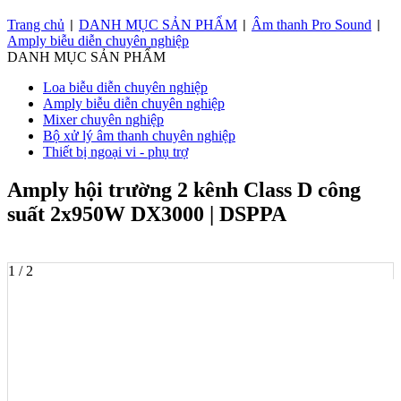
Trang chủ
DANH MỤC SẢN PHẨM
Âm thanh Pro Sound
|
|
|
Amply biễu diễn chuyên nghiệp
DANH MỤC SẢN PHẨM
Loa biễu diễn chuyên nghiệp
Amply biễu diễn chuyên nghiệp
Mixer chuyên nghiệp
Bộ xử lý âm thanh chuyên nghiệp
Thiết bị ngoại vi - phụ trợ
Amply hội trường 2 kênh Class D công
suất 2x950W DX3000 | DSPPA
1 / 2