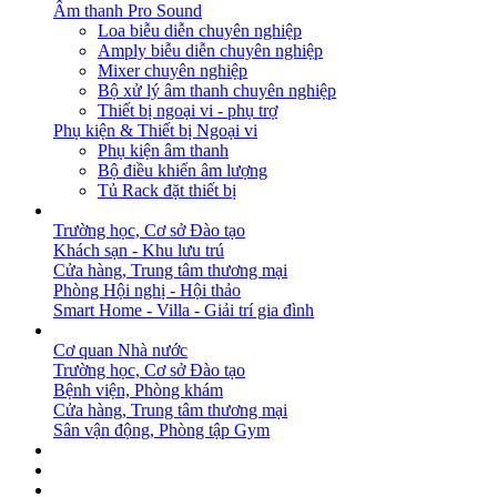
Âm thanh Pro Sound
Loa biễu diễn chuyên nghiệp
Amply biễu diễn chuyên nghiệp
Mixer chuyên nghiệp
Bộ xử lý âm thanh chuyên nghiệp
Thiết bị ngoại vi - phụ trợ
Phụ kiện & Thiết bị Ngoại vi
Phụ kiện âm thanh
Bộ điều khiển âm lượng
Tủ Rack đặt thiết bị
GIẢI PHÁP
Trường học, Cơ sở Đào tạo
Khách sạn - Khu lưu trú
Cửa hàng, Trung tâm thương mại
Phòng Hội nghị - Hội thảo
Smart Home - Villa - Giải trí gia đình
DỰ ÁN
Cơ quan Nhà nước
Trường học, Cơ sở Đào tạo
Bệnh viện, Phòng khám
Cửa hàng, Trung tâm thương mại
Sân vận động, Phòng tập Gym
BẢN TIN
DOWNLOAD
LIÊN HỆ