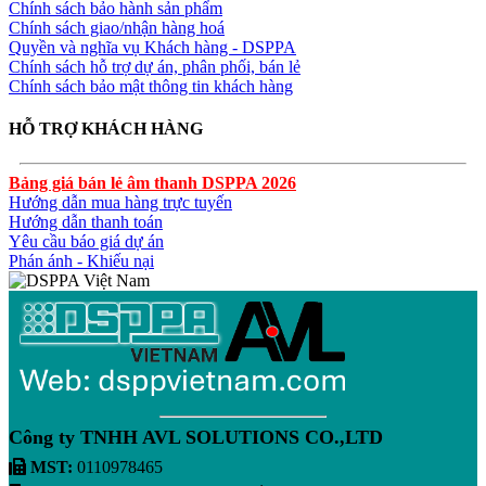
Chính sách bảo hành sản phẩm
Chính sách giao/nhận hàng hoá
Quyền và nghĩa vụ Khách hàng - DSPPA
Chính sách hỗ trợ dự án, phân phối, bán lẻ
Chính sách bảo mật thông tin khách hàng
HỖ TRỢ KHÁCH HÀNG
Bảng giá bán lẻ âm thanh DSPPA 2026
Hướng dẫn mua hàng trực tuyến
Hướng dẫn thanh toán
Yêu cầu báo giá dự án
Phán ánh - Khiếu nại
Công ty TNHH AVL SOLUTIONS CO.,LTD
MST:
0110978465