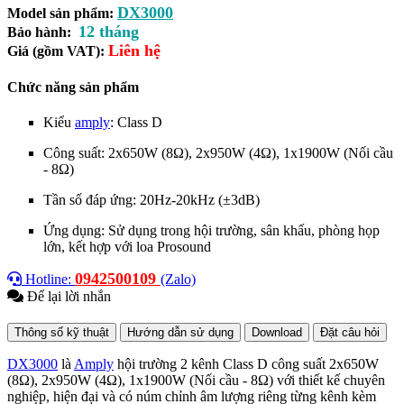
DX3000
Model sản phẩm:
12 tháng
Bảo hành:
Liên hệ
Giá (gồm VAT):
Chức năng sản phẩm
Kiểu
amply
: Class D
Công suất:
2x650W (8Ω), 2x950W (4Ω), 1x1900W (Nối cầu
- 8Ω)
Tần số đáp ứng: 20Hz-20kHz (±3dB)
Ứng dụng: Sử dụng trong hội trường, sân khấu, phòng họp
lớn, kết hợp với loa Prosound
0942500109
Hotline:
(Zalo)
Để lại lời nhắn
Thông số kỹ thuật
Hướng dẫn sử dụng
Download
Đặt câu hỏi
DX3000
là
Amply
hội trường 2 kênh Class D công suất
2x650W
(8Ω), 2x950W (4Ω), 1x1900W (Nối cầu - 8Ω) với thiết kế chuyên
nghiệp, hiện đại và có núm chỉnh âm lượng riêng từng kênh kèm