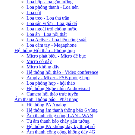
Loa hộp - loa gắn tường
Loa phóng thanh - Loa nén
Loa cột
Loa treo - Loa thả trần
Loa sân vườn - Loa giả đá
Loa ngoài trời chống nước
Loa ẩn - Loa nội thất
Loa Active - Loa liền công suất
Loa cầm tay - Megaphone
Hệ thống Hội thảo - Phòng họp
Micro phát biểu - Micro để bục
Micro có dây
Micro không dây
Hệ thống hội thảo - Video conference
Amply - Mixer - FSB phòng họp
Loa phòng họp - hội thảo
Hệ thống Nghe nhìn Audiovisual
Camera hội thảo trực tuyến
Âm thanh Thông báo - Phát nhạc
Hệ thống PA Analog
Hệ thống âm thanh thông báo 6 vùng
Âm thanh công cộng LAN - WAN
Tủ âm thanh báo cháy gắn tường
Hệ thống PA không dây kỹ thuật số
Âm thanh công cộng không dây 4G