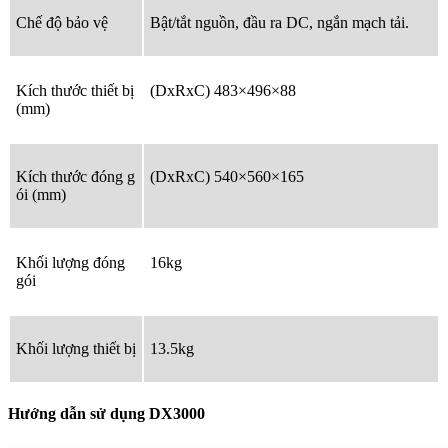
Chế độ bảo vệ
Bật/tắt nguồn, đầu ra DC, ngắn mạch tải.
Kích thước thiết bị
(DxRxC) 483×496×88
(mm)
Kích thước đóng g
(DxRxC) 540×560×165
ói (mm)
Khối lượng đóng
16kg
gói
Khối lượng thiết bị
13.5kg
Hướng dẫn sử dụng DX3000