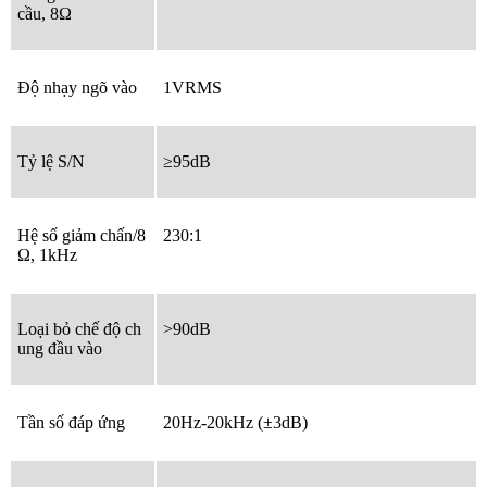
cầu, 8Ω
Độ nhạy ngõ vào
1VRMS
Tỷ lệ S/N
≥95dB
Hệ số giảm chấn/8
230:1
Ω, 1kHz
Loại bỏ chế độ ch
>90dB
ung đầu vào
Tần số đáp ứng
20Hz-20kHz (±3dB)