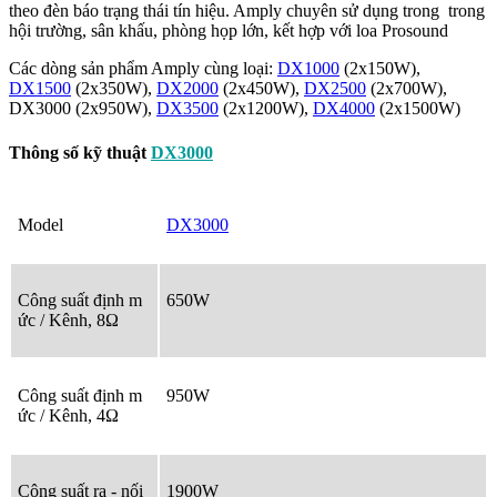
theo đèn báo trạng thái tín hiệu. Amply chuyên sử dụng trong
trong
hội trường, sân khấu, phòng họp lớn, kết hợp với loa Prosound
Các dòng sản phẩm Amply cùng loại:
DX1000
(
2x150W)
,
DX1500
(
2x350W)
,
DX2000
(
2x450W)
,
DX2500
(
2x700W)
,
DX3000
(
2x950W)
,
DX3500
(
2x1200W)
,
DX4000
(
2x1500W)
Thông số kỹ thuật
DX3000
Model
DX3000
Công suất định m
650W
ức / Kênh, 8Ω
Công suất định m
950W
ức / Kênh, 4Ω
Công suất ra - nối
1900W