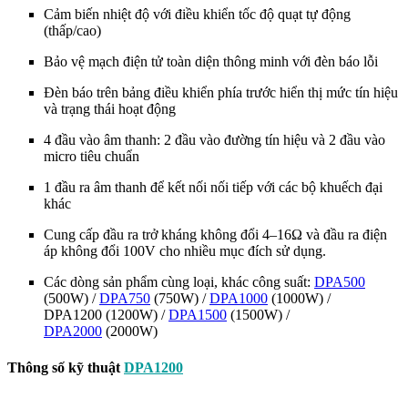
Cảm biến nhiệt độ với điều khiển tốc độ quạt tự động
(thấp/cao)
Bảo vệ mạch điện tử toàn diện thông minh với đèn báo lỗi
Đèn báo trên bảng điều khiển phía trước hiển thị mức tín hiệu
và trạng thái hoạt động
4 đầu vào âm thanh: 2 đầu vào đường tín hiệu và 2 đầu vào
micro tiêu chuẩn
1 đầu ra âm thanh để kết nối nối tiếp với các bộ khuếch đại
khác
Cung cấp đầu ra trở kháng không đổi 4–16Ω và đầu ra điện
áp không đổi 100V cho nhiều mục đích sử dụng.
Các dòng sản phẩm cùng loại, khác công suất:
DPA500
(500W) /
DPA750
(750W) /
DPA1000
(1000W) /
DPA1200 (1200W) /
DPA1500
(1500W) /
DPA2000
(2000W)
Thông số kỹ thuật
DPA1200