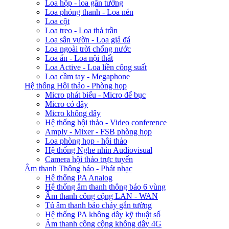
Loa hộp - loa gắn tường
Loa phóng thanh - Loa nén
Loa cột
Loa treo - Loa thả trần
Loa sân vườn - Loa giả đá
Loa ngoài trời chống nước
Loa ẩn - Loa nội thất
Loa Active - Loa liền công suất
Loa cầm tay - Megaphone
Hệ thống Hội thảo - Phòng họp
Micro phát biểu - Micro để bục
Micro có dây
Micro không dây
Hệ thống hội thảo - Video conference
Amply - Mixer - FSB phòng họp
Loa phòng họp - hội thảo
Hệ thống Nghe nhìn Audiovisual
Camera hội thảo trực tuyến
Âm thanh Thông báo - Phát nhạc
Hệ thống PA Analog
Hệ thống âm thanh thông báo 6 vùng
Âm thanh công cộng LAN - WAN
Tủ âm thanh báo cháy gắn tường
Hệ thống PA không dây kỹ thuật số
Âm thanh công cộng không dây 4G