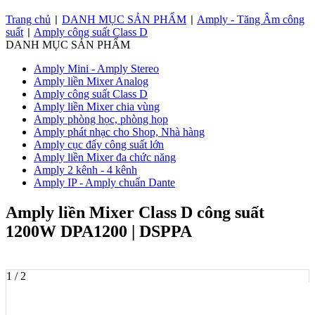
Trang chủ
DANH MỤC SẢN PHẨM
Amply - Tăng Âm công
|
|
suất
Amply công suất Class D
|
DANH MỤC SẢN PHẨM
Amply Mini - Amply Stereo
Amply liền Mixer Analog
Amply công suất Class D
Amply liền Mixer chia vùng
Amply phòng học, phòng họp
Amply phát nhạc cho Shop, Nhà hàng
Amply cục đẩy công suất lớn
Amply liền Mixer đa chức năng
Amply 2 kênh - 4 kênh
Amply IP - Amply chuẩn Dante
Amply liền Mixer Class D công suất
1200W DPA1200 | DSPPA
1 / 2