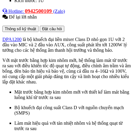
Kích thước: 1U
0942500109
Hotline:
(Zalo)
Để lại lời nhắn
Thông số kỹ thuật
Đặt câu hỏi
DPA1200
là bộ khuếch đại liền mixer Class D nhỏ gọn 1U với 2
đầu vào MIC và 2 đầu vào AUX, công suất phát lên tới 1200W lý
tưởng cho các hệ thống âm thanh hội trường và thông báo.
Với mặt trước bằng hợp kim nhôm mới, hệ thống làm mát từ trước
ra sau với điều khiển tốc độ quạt tự động, điều chỉnh âm trầm và âm
bổng, đèn báo tín hiệu và bảo vệ, cùng cả đầu ra 4–16Ω và 100V,
nó cung cấp một giải pháp đáng tin cậy và linh hoạt cho nhiều kiểu
lắp đặt khác nhau.
Mặt trước bằng hợp kim nhôm mới với thiết kế làm mát bằng
luồng khí từ trước ra sau
Bộ khuếch đại công suất Class D với nguồn chuyển mạch
(SMPS)
Làm mát hiệu quả với tản nhiệt nhôm và hệ thống quạt từ
trước ra sau