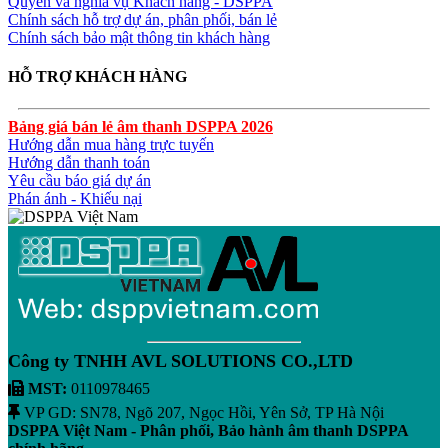
Quyền và nghĩa vụ Khách hàng - DSPPA
Chính sách hỗ trợ dự án, phân phối, bán lẻ
Chính sách bảo mật thông tin khách hàng
HỖ TRỢ KHÁCH HÀNG
Bảng giá bán lẻ âm thanh DSPPA 2026
Hướng dẫn mua hàng trực tuyến
Hướng dẫn thanh toán
Yêu cầu báo giá dự án
Phán ánh - Khiếu nại
Công ty TNHH AVL SOLUTIONS CO.,LTD
MST:
0110978465
VP GD: SN78, Ngõ 207, Ngọc Hồi, Yên Sở, TP Hà Nội
DSPPA Việt Nam - Phân phối, Bảo hành âm thanh DSPPA