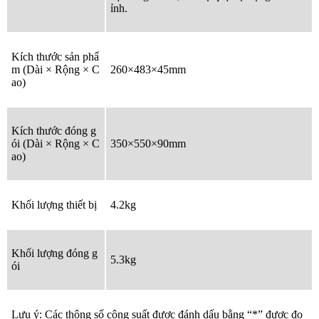
ỉnh.
Kích thước sản phẩ
m (Dài × Rộng × C
260×483×45mm
ao)
Kích thước đóng g
ói (Dài × Rộng × C
350×550×90mm
ao)
Khối lượng thiết bị
4.2kg
Khối lượng đóng g
5.3kg
ói
Lưu ý: Các thông số công suất được đánh dấu bằng “*” được đo