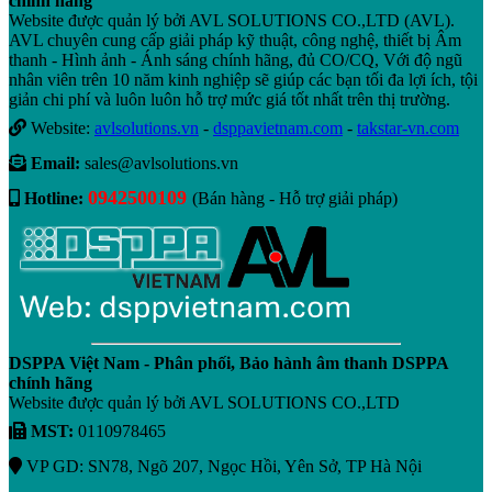
chính hãng
Website được quản lý bởi AVL SOLUTIONS CO.,LTD (AVL).
AVL chuyên cung cấp giải pháp kỹ thuật, công nghệ, thiết bị Âm
thanh - Hình ảnh - Ánh sáng chính hãng, đủ CO/CQ, Với độ ngũ
nhân viên trên 10 năm kinh nghiệp sẽ giúp các bạn tối đa lợi ích, tội
giản chi phí và luôn luôn hỗ trợ mức giá tốt nhất trên thị trường.
Website:
avlsolutions.vn
-
dsppavietnam.com
-
takstar-vn.com
Email:
sales@avlsolutions.vn
0942500109
Hotline:
(Bán hàng - Hỗ trợ giải pháp)
DSPPA Việt Nam - Phân phối, Bảo hành âm thanh DSPPA
chính hãng
Website được quản lý bởi AVL SOLUTIONS CO.,LTD
MST:
0110978465
VP GD: SN78, Ngõ 207, Ngọc Hồi, Yên Sở, TP Hà Nội