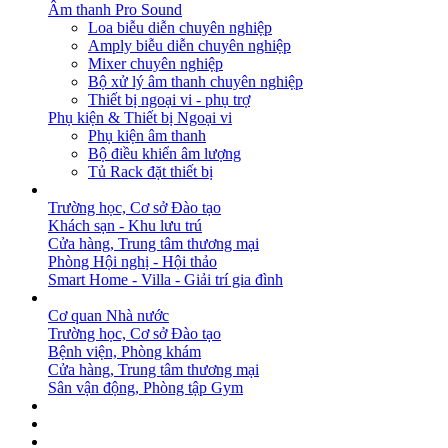
Âm thanh Pro Sound
Loa biễu diễn chuyên nghiệp
Amply biễu diễn chuyên nghiệp
Mixer chuyên nghiệp
Bộ xử lý âm thanh chuyên nghiệp
Thiết bị ngoại vi - phụ trợ
Phụ kiện & Thiết bị Ngoại vi
Phụ kiện âm thanh
Bộ điều khiển âm lượng
Tủ Rack đặt thiết bị
GIẢI PHÁP
Trường học, Cơ sở Đào tạo
Khách sạn - Khu lưu trú
Cửa hàng, Trung tâm thương mại
Phòng Hội nghị - Hội thảo
Smart Home - Villa - Giải trí gia đình
DỰ ÁN
Cơ quan Nhà nước
Trường học, Cơ sở Đào tạo
Bệnh viện, Phòng khám
Cửa hàng, Trung tâm thương mại
Sân vận động, Phòng tập Gym
BẢN TIN
DOWNLOAD
LIÊN HỆ