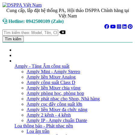
Cung cấp, lắp đặt hệ thống PA, Hội thảo DSPPA Chính hãng tại
Việt Nam
Hotline: 0942500109 (Zalo)
TRANG CHỦ
GIỚI THIỆU
DANH MỤC SẢN PHẨM
Amply - Tăng Âm công suất
Amply Mini - Amply Stereo
Amply liền Mixer Analog
Amply công suất Class D
Amply liền Mixer chia vùng
Amply phòng học, phòng họp
Amply phát nhạc cho Shop, Nhà hàng
Amply cục đẩy công suất lớn
Amply liền Mixer đa chức năng
Amply 2 kênh - 4 kênh
Amply IP - Amply chuẩn Dante
Loa thông báo - Phát nhạc nền
Loa âm trần