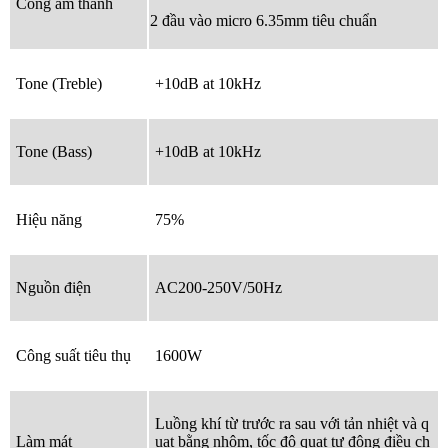
Cổng âm thanh
2 đầu vào micro 6.35mm tiêu chuẩn
Tone (Treble)
+10dB at 10kHz
Tone (Bass)
+10dB at 10kHz
Hiệu năng
75%
Nguồn điện
AC200-250V/50Hz
Công suất tiêu thụ
1600W
Luồng khí từ trước ra sau với tản nhiệt và q
Làm mát
uạt bằng nhôm, tốc độ quạt tự động điều ch