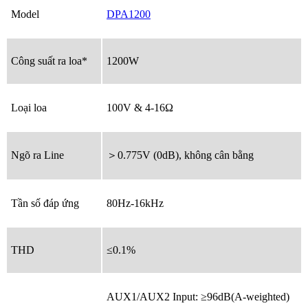
Model
DPA1200
Công suất ra loa*
1200W
Loại loa
100V & 4-16Ω
Ngõ ra Line
＞0.775V (0dB), không cân bằng
Tần số đáp ứng
80Hz-16kHz
THD
≤0.1%
AUX1/AUX2 Input: ≥96dB(A-weighted)