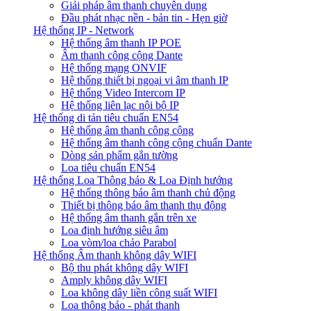
Giải pháp âm thanh chuyên dụng
Đầu phát nhạc nền - bản tin - Hẹn giờ
Hệ thống IP - Network
Hệ thống âm thanh IP POE
Âm thanh công cộng Dante
Hệ thống mạng ONVIF
Hệ thống thiết bị ngoại vi âm thanh IP
Hệ thống Video Intercom IP
Hệ thống liên lạc nội bộ IP
Hệ thống di tản tiêu chuẩn EN54
Hệ thống âm thanh công cộng
Hệ thống âm thanh công cộng chuẩn Dante
Dòng sản phẩm gắn tường
Loa tiêu chuẩn EN54
Hệ thống Loa Thông báo & Loa Định hướng
Hệ thống thông báo âm thanh chủ động
Thiết bị thông báo âm thanh thụ động
Hệ thống âm thanh gắn trên xe
Loa định hướng siêu âm
Loa vòm/loa chảo Parabol
Hệ thống Âm thanh không dây WIFI
Bộ thu phát không dây WIFI
Amply không dây WIFI
Loa không dây liền công suất WIFI
Loa thông báo - phát thanh