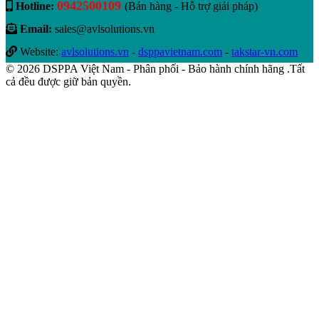
0942500109
Hotline:
(Bán hàng - Hỗ trợ giải pháp)
Email:
sales@avlsolutions.vn
Website:
avlsolutions.vn
-
dsppavietnam.com
-
takstar-vn.com
© 2026 DSPPA Việt Nam - Phân phối - Bảo hành chính hãng .Tất
cả đều được giữ bản quyền.