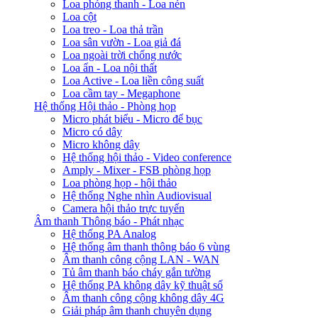
Loa phóng thanh - Loa nén
Loa cột
Loa treo - Loa thả trần
Loa sân vườn - Loa giả đá
Loa ngoài trời chống nước
Loa ẩn - Loa nội thất
Loa Active - Loa liền công suất
Loa cầm tay - Megaphone
Hệ thống Hội thảo - Phòng họp
Micro phát biểu - Micro để bục
Micro có dây
Micro không dây
Hệ thống hội thảo - Video conference
Amply - Mixer - FSB phòng họp
Loa phòng họp - hội thảo
Hệ thống Nghe nhìn Audiovisual
Camera hội thảo trực tuyến
Âm thanh Thông báo - Phát nhạc
Hệ thống PA Analog
Hệ thống âm thanh thông báo 6 vùng
Âm thanh công cộng LAN - WAN
Tủ âm thanh báo cháy gắn tường
Hệ thống PA không dây kỹ thuật số
Âm thanh công cộng không dây 4G
Giải pháp âm thanh chuyên dụng