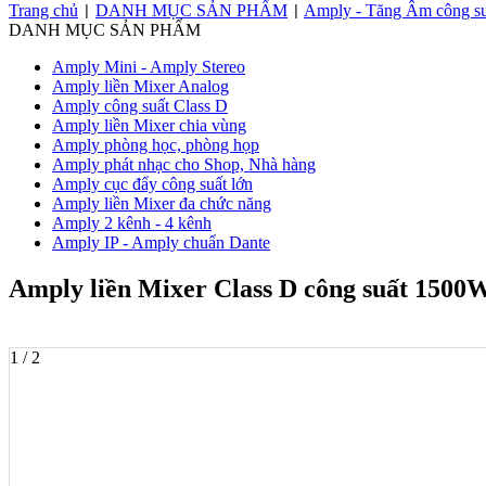
Trang chủ
DANH MỤC SẢN PHẨM
Amply - Tăng Âm công su
|
|
DANH MỤC SẢN PHẨM
Amply Mini - Amply Stereo
Amply liền Mixer Analog
Amply công suất Class D
Amply liền Mixer chia vùng
Amply phòng học, phòng họp
Amply phát nhạc cho Shop, Nhà hàng
Amply cục đẩy công suất lớn
Amply liền Mixer đa chức năng
Amply 2 kênh - 4 kênh
Amply IP - Amply chuẩn Dante
Amply liền Mixer Class D công suất 150
1 / 2