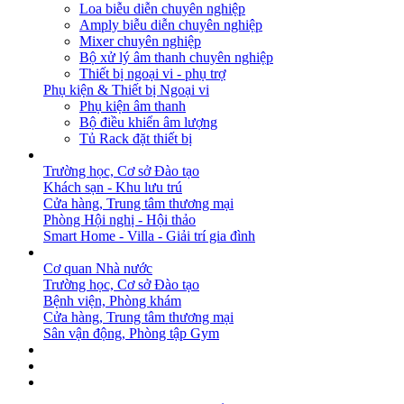
Loa biễu diễn chuyên nghiệp
Amply biễu diễn chuyên nghiệp
Mixer chuyên nghiệp
Bộ xử lý âm thanh chuyên nghiệp
Thiết bị ngoại vi - phụ trợ
Phụ kiện & Thiết bị Ngoại vi
Phụ kiện âm thanh
Bộ điều khiển âm lượng
Tủ Rack đặt thiết bị
GIẢI PHÁP
Trường học, Cơ sở Đào tạo
Khách sạn - Khu lưu trú
Cửa hàng, Trung tâm thương mại
Phòng Hội nghị - Hội thảo
Smart Home - Villa - Giải trí gia đình
DỰ ÁN
Cơ quan Nhà nước
Trường học, Cơ sở Đào tạo
Bệnh viện, Phòng khám
Cửa hàng, Trung tâm thương mại
Sân vận động, Phòng tập Gym
BẢN TIN
DOWNLOAD
LIÊN HỆ