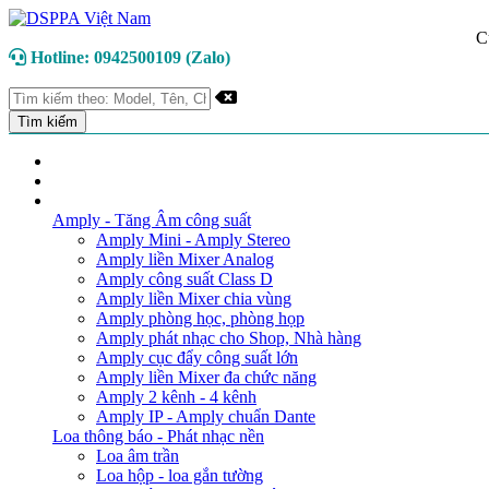
C
Hotline: 0942500109 (Zalo)
TRANG CHỦ
GIỚI THIỆU
DANH MỤC SẢN PHẨM
Amply - Tăng Âm công suất
Amply Mini - Amply Stereo
Amply liền Mixer Analog
Amply công suất Class D
Amply liền Mixer chia vùng
Amply phòng học, phòng họp
Amply phát nhạc cho Shop, Nhà hàng
Amply cục đẩy công suất lớn
Amply liền Mixer đa chức năng
Amply 2 kênh - 4 kênh
Amply IP - Amply chuẩn Dante
Loa thông báo - Phát nhạc nền
Loa âm trần
Loa hộp - loa gắn tường