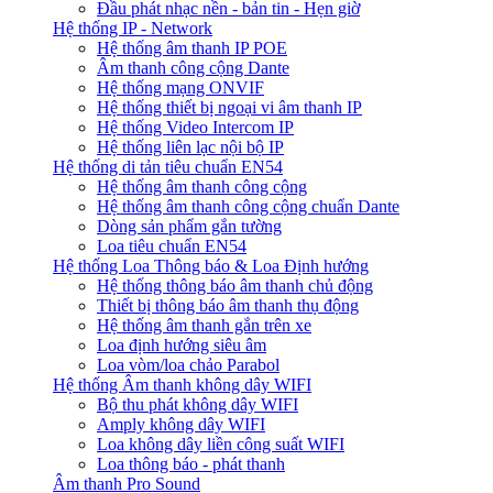
Đầu phát nhạc nền - bản tin - Hẹn giờ
Hệ thống IP - Network
Hệ thống âm thanh IP POE
Âm thanh công cộng Dante
Hệ thống mạng ONVIF
Hệ thống thiết bị ngoại vi âm thanh IP
Hệ thống Video Intercom IP
Hệ thống liên lạc nội bộ IP
Hệ thống di tản tiêu chuẩn EN54
Hệ thống âm thanh công cộng
Hệ thống âm thanh công cộng chuẩn Dante
Dòng sản phẩm gắn tường
Loa tiêu chuẩn EN54
Hệ thống Loa Thông báo & Loa Định hướng
Hệ thống thông báo âm thanh chủ động
Thiết bị thông báo âm thanh thụ động
Hệ thống âm thanh gắn trên xe
Loa định hướng siêu âm
Loa vòm/loa chảo Parabol
Hệ thống Âm thanh không dây WIFI
Bộ thu phát không dây WIFI
Amply không dây WIFI
Loa không dây liền công suất WIFI
Loa thông báo - phát thanh
Âm thanh Pro Sound