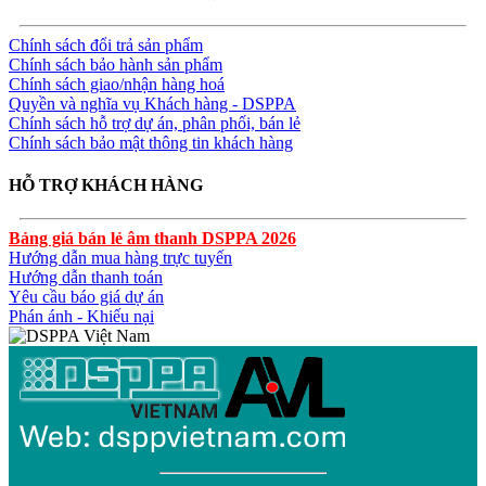
Chính sách đổi trả sản phẩm
Chính sách bảo hành sản phẩm
Chính sách giao/nhận hàng hoá
Quyền và nghĩa vụ Khách hàng - DSPPA
Chính sách hỗ trợ dự án, phân phối, bán lẻ
Chính sách bảo mật thông tin khách hàng
HỖ TRỢ KHÁCH HÀNG
Bảng giá bán lẻ âm thanh DSPPA 2026
Hướng dẫn mua hàng trực tuyến
Hướng dẫn thanh toán
Yêu cầu báo giá dự án
Phán ánh - Khiếu nại