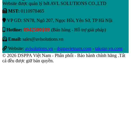
Website được quản lý bởi AVL SOLUTIONS CO.,LTD
MST:
0110978465
VP GD: SN78, Ngõ 207, Ngọc Hồi, Yên Sở, TP Hà Nội
0942500109
Hotline:
(Bán hàng - Hỗ trợ giải pháp)
Email:
sales@avlsolutions.vn
Website:
avlsolutions.vn
-
dsppavietnam.com
-
takstar-vn.com
© 2026 DSPPA Việt Nam - Phân phối - Bảo hành chính hãng .Tất
cả đều được giữ bản quyền.