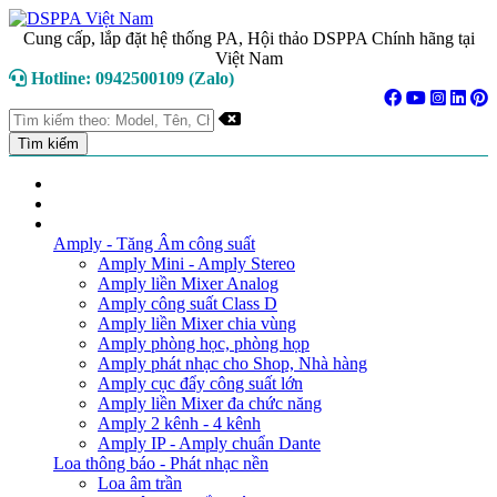
Cung cấp, lắp đặt hệ thống PA, Hội thảo DSPPA Chính hãng tại
Việt Nam
Hotline: 0942500109 (Zalo)
TRANG CHỦ
GIỚI THIỆU
DANH MỤC SẢN PHẨM
Amply - Tăng Âm công suất
Amply Mini - Amply Stereo
Amply liền Mixer Analog
Amply công suất Class D
Amply liền Mixer chia vùng
Amply phòng học, phòng họp
Amply phát nhạc cho Shop, Nhà hàng
Amply cục đẩy công suất lớn
Amply liền Mixer đa chức năng
Amply 2 kênh - 4 kênh
Amply IP - Amply chuẩn Dante
Loa thông báo - Phát nhạc nền
Loa âm trần