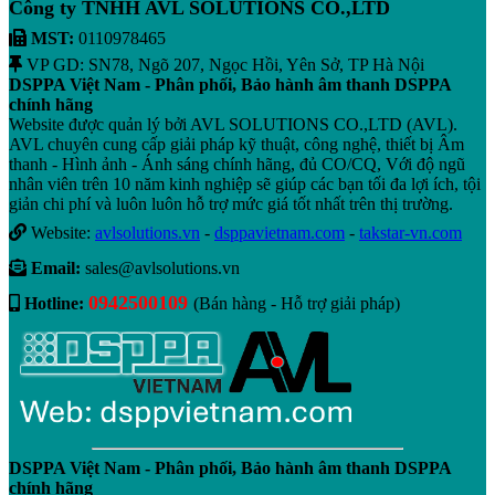
Công ty TNHH AVL SOLUTIONS CO.,LTD
MST:
0110978465
VP GD: SN78, Ngõ 207, Ngọc Hồi, Yên Sở, TP Hà Nội
DSPPA Việt Nam - Phân phối, Bảo hành âm thanh DSPPA
chính hãng
Website được quản lý bởi AVL SOLUTIONS CO.,LTD (AVL).
AVL chuyên cung cấp giải pháp kỹ thuật, công nghệ, thiết bị Âm
thanh - Hình ảnh - Ánh sáng chính hãng, đủ CO/CQ, Với độ ngũ
nhân viên trên 10 năm kinh nghiệp sẽ giúp các bạn tối đa lợi ích, tội
giản chi phí và luôn luôn hỗ trợ mức giá tốt nhất trên thị trường.
Website:
avlsolutions.vn
-
dsppavietnam.com
-
takstar-vn.com
Email:
sales@avlsolutions.vn
0942500109
Hotline:
(Bán hàng - Hỗ trợ giải pháp)
DSPPA Việt Nam - Phân phối, Bảo hành âm thanh DSPPA
chính hãng