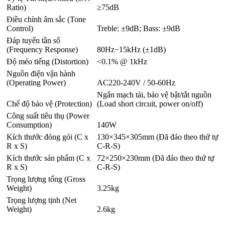
Ratio)
≥75dB
Điều chỉnh âm sắc (Tone
Control)
Treble: ±9dB; Bass: ±9dB
Đáp tuyến tần số
(Frequency Response)
80Hz−15kHz (±1dB)
Độ méo tiếng (Distortion)
<0.1% @ 1kHz
Nguồn điện vận hành
(Operating Power)
AC220-240V / 50-60Hz
Ngắn mạch tải, bảo vệ bật/tắt nguồn
Chế độ bảo vệ (Protection)
(Load short circuit, power on/off)
Công suất tiêu thụ (Power
Consumption)
140W
Kích thước đóng gói (C x
130×345×305mm (Đã đảo theo thứ tự
R x S)
C-R-S)
Kích thước sản phẩm (C x
72×250×230mm (Đã đảo theo thứ tự
R x S)
C-R-S)
Trọng lượng tổng (Gross
Weight)
3.25kg
Trọng lượng tịnh (Net
Weight)
2.6kg