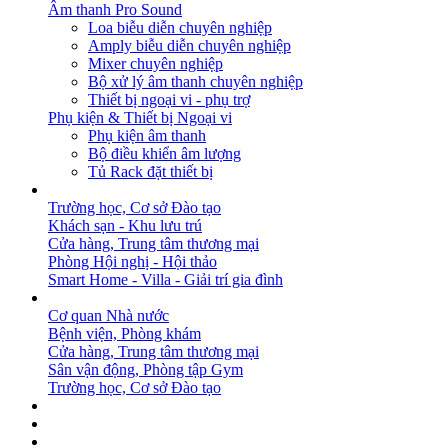
Âm thanh Pro Sound
Loa biễu diễn chuyên nghiệp
Amply biễu diễn chuyên nghiệp
Mixer chuyên nghiệp
Bộ xử lý âm thanh chuyên nghiệp
Thiết bị ngoại vi - phụ trợ
Phụ kiện & Thiết bị Ngoại vi
Phụ kiện âm thanh
Bộ điều khiển âm lượng
Tủ Rack đặt thiết bị
GIẢI PHÁP
Trường học, Cơ sở Đào tạo
Khách sạn - Khu lưu trú
Cửa hàng, Trung tâm thương mại
Phòng Hội nghị - Hội thảo
Smart Home - Villa - Giải trí gia đình
DỰ ÁN
Cơ quan Nhà nước
Bệnh viện, Phòng khám
Cửa hàng, Trung tâm thương mại
Sân vận động, Phòng tập Gym
Trường học, Cơ sở Đào tạo
BẢN TIN
DOWNLOAD
LIÊN HỆ