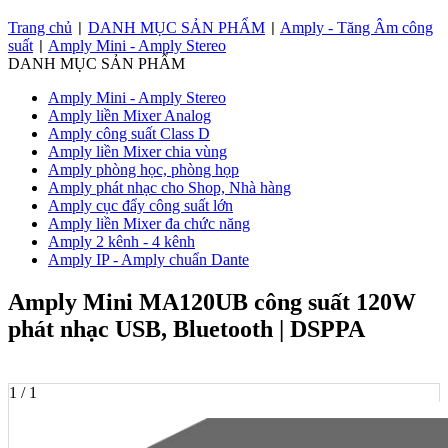
Trang chủ
DANH MỤC SẢN PHẨM
Amply - Tăng Âm công
|
|
suất
Amply Mini - Amply Stereo
|
DANH MỤC SẢN PHẨM
Amply Mini - Amply Stereo
Amply liền Mixer Analog
Amply công suất Class D
Amply liền Mixer chia vùng
Amply phòng học, phòng họp
Amply phát nhạc cho Shop, Nhà hàng
Amply cục đẩy công suất lớn
Amply liền Mixer đa chức năng
Amply 2 kênh - 4 kênh
Amply IP - Amply chuẩn Dante
Amply Mini MA120UB công suất 120W
phát nhạc USB, Bluetooth | DSPPA
1 / 1