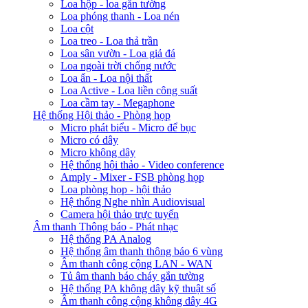
Loa hộp - loa gắn tường
Loa phóng thanh - Loa nén
Loa cột
Loa treo - Loa thả trần
Loa sân vườn - Loa giả đá
Loa ngoài trời chống nước
Loa ẩn - Loa nội thất
Loa Active - Loa liền công suất
Loa cầm tay - Megaphone
Hệ thống Hội thảo - Phòng họp
Micro phát biểu - Micro để bục
Micro có dây
Micro không dây
Hệ thống hội thảo - Video conference
Amply - Mixer - FSB phòng họp
Loa phòng họp - hội thảo
Hệ thống Nghe nhìn Audiovisual
Camera hội thảo trực tuyến
Âm thanh Thông báo - Phát nhạc
Hệ thống PA Analog
Hệ thống âm thanh thông báo 6 vùng
Âm thanh công cộng LAN - WAN
Tủ âm thanh báo cháy gắn tường
Hệ thống PA không dây kỹ thuật số
Âm thanh công cộng không dây 4G