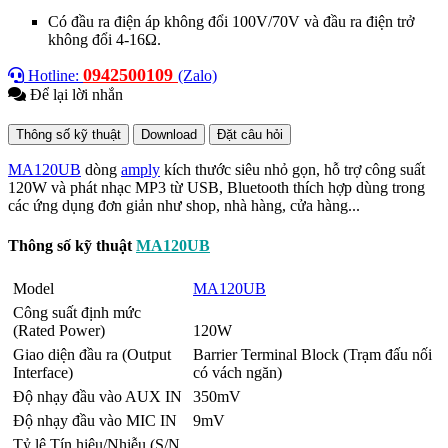
Có đầu ra điện áp không đổi 100V/70V và đầu ra điện trở
không đổi 4-16Ω.
0942500109
Hotline:
(Zalo)
Để lại lời nhắn
Thông số kỹ thuật
Download
Đặt câu hỏi
MA120UB
dòng
amply
kích thước siêu nhỏ gọn, hỗ trợ công suất
120W và phát nhạc MP3 từ USB, Bluetooth thích hợp dùng trong
các ứng dụng đơn giản như shop, nhà hàng, cửa hàng...
Thông số kỹ thuật
MA120UB
Model
MA120UB
Công suất định mức
(Rated Power)
120W
Giao diện đầu ra (Output
Barrier Terminal Block (Trạm đấu nối
Interface)
có vách ngăn)
Độ nhạy đầu vào AUX IN
350mV
Độ nhạy đầu vào MIC IN
9mV
Tỷ lệ Tín hiệu/Nhiễu (S/N