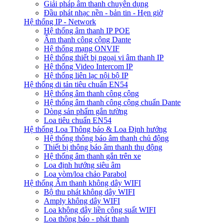
Giải pháp âm thanh chuyên dụng
Đầu phát nhạc nền - bản tin - Hẹn giờ
Hệ thống IP - Network
Hệ thống âm thanh IP POE
Âm thanh công cộng Dante
Hệ thống mạng ONVIF
Hệ thống thiết bị ngoại vi âm thanh IP
Hệ thống Video Intercom IP
Hệ thống liên lạc nội bộ IP
Hệ thống di tản tiêu chuẩn EN54
Hệ thống âm thanh công cộng
Hệ thống âm thanh công cộng chuẩn Dante
Dòng sản phẩm gắn tường
Loa tiêu chuẩn EN54
Hệ thống Loa Thông báo & Loa Định hướng
Hệ thống thông báo âm thanh chủ động
Thiết bị thông báo âm thanh thụ động
Hệ thống âm thanh gắn trên xe
Loa định hướng siêu âm
Loa vòm/loa chảo Parabol
Hệ thống Âm thanh không dây WIFI
Bộ thu phát không dây WIFI
Amply không dây WIFI
Loa không dây liền công suất WIFI
Loa thông báo - phát thanh