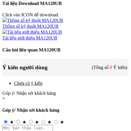
Tài liệu Download MA120UB
Click vào ICON để download
Thông số kỹ thuật MA120UB
Tài liệu giới thiệu MA120UB
Câu hỏi liên quan MA120UB
Ý kiến người dùng
(Tổng số
0
Ý kiến)
Chưa có ý kiến
Góp ý/ Nhận xét khách hàng
×
Góp ý/ Nhận xét khách hàng
★
★
★
★
★