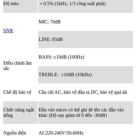
Độ méo
＜0.5% (1kHz, 1/3 công suất phát)
MIC: 70dB
SNR
LINE: 85dB
BASS: ±10dB (100Hz)
Điều chỉnh âm
sắc
TREBLE: ±10dB (10kHz)
Chế độ bảo vệ
Cầu chì AC, bảo vệ đầu ra DC, bảo vệ quá tải
Chức năng ngắt
Đầu vào micro có thể ghi đè lên các đầu vào
tiếng
khác (Độ suy giảm từ 0 đến -30dB)
Nguồn điện
AC220-240V/50-60Hz