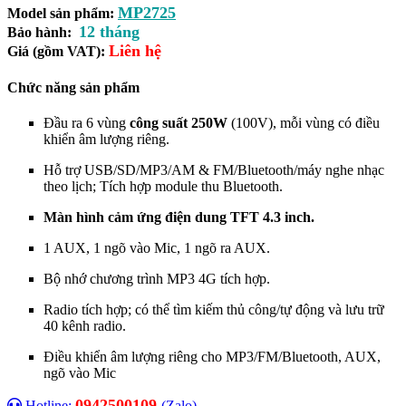
MP2725
Model sản phẩm:
12 tháng
Bảo hành:
Liên hệ
Giá (gồm VAT):
Chức năng sản phẩm
Đầu ra 6 vùng
công suất 250W
(
100V)
, mỗi vùng có điều
khiển âm lượng riêng.
Hỗ trợ USB/SD/MP3/AM & FM/Bluetooth/máy nghe nhạc
theo lịch; Tích hợp module thu Bluetooth.
Màn hình cảm ứng điện dung TFT 4.3 inch.
1 AUX, 1 ngõ vào Mic, 1 ngõ ra AUX.
Bộ nhớ chương trình MP3 4G tích hợp.
Radio tích hợp; có thể tìm kiếm thủ công/tự động và lưu trữ
40 kênh radio.
Điều khiển âm lượng riêng cho MP3/FM/Bluetooth, AUX,
ngõ vào Mic
0942500109
Hotline:
(Zalo)