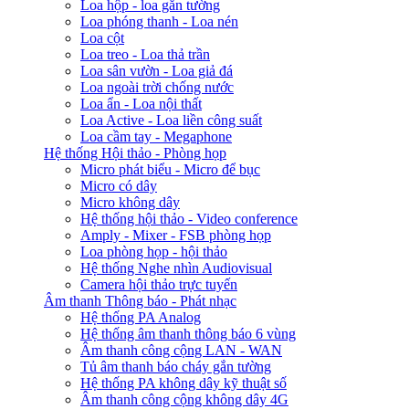
Loa hộp - loa gắn tường
Loa phóng thanh - Loa nén
Loa cột
Loa treo - Loa thả trần
Loa sân vườn - Loa giả đá
Loa ngoài trời chống nước
Loa ẩn - Loa nội thất
Loa Active - Loa liền công suất
Loa cầm tay - Megaphone
Hệ thống Hội thảo - Phòng họp
Micro phát biểu - Micro để bục
Micro có dây
Micro không dây
Hệ thống hội thảo - Video conference
Amply - Mixer - FSB phòng họp
Loa phòng họp - hội thảo
Hệ thống Nghe nhìn Audiovisual
Camera hội thảo trực tuyến
Âm thanh Thông báo - Phát nhạc
Hệ thống PA Analog
Hệ thống âm thanh thông báo 6 vùng
Âm thanh công cộng LAN - WAN
Tủ âm thanh báo cháy gắn tường
Hệ thống PA không dây kỹ thuật số
Âm thanh công cộng không dây 4G