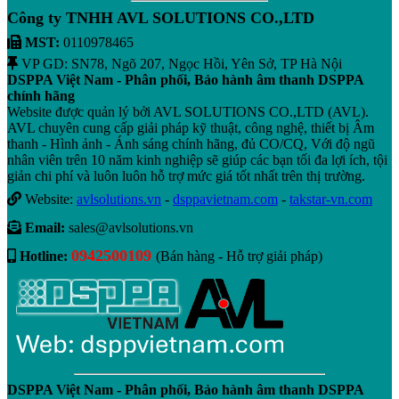
Công ty TNHH AVL SOLUTIONS CO.,LTD
MST:
0110978465
VP GD: SN78, Ngõ 207, Ngọc Hồi, Yên Sở, TP Hà Nội
DSPPA Việt Nam - Phân phối, Bảo hành âm thanh DSPPA
chính hãng
Website được quản lý bởi AVL SOLUTIONS CO.,LTD (AVL).
AVL chuyên cung cấp giải pháp kỹ thuật, công nghệ, thiết bị Âm
thanh - Hình ảnh - Ánh sáng chính hãng, đủ CO/CQ, Với độ ngũ
nhân viên trên 10 năm kinh nghiệp sẽ giúp các bạn tối đa lợi ích, tội
giản chi phí và luôn luôn hỗ trợ mức giá tốt nhất trên thị trường.
Website:
avlsolutions.vn
-
dsppavietnam.com
-
takstar-vn.com
Email:
sales@avlsolutions.vn
0942500109
Hotline:
(Bán hàng - Hỗ trợ giải pháp)
DSPPA Việt Nam - Phân phối, Bảo hành âm thanh DSPPA