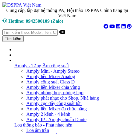
Cung cấp, lắp đặt hệ thống PA, Hội thảo DSPPA Chính hãng tại
Việt Nam
Hotline: 0942500109 (Zalo)
TRANG CHỦ
GIỚI THIỆU
DANH MỤC SẢN PHẨM
Amply - Tăng Âm công suất
Amply Mini - Amply Stereo
Amply liền Mixer Analog
Amply công suất Class D
Amply liền Mixer chia vùng
Amply phòng học, phòng họp
Amply phát nhạc cho Shop, Nhà hàng
Amply cục đẩy công suất lớn
Amply liền Mixer đa chức năng
Amply 2 kênh - 4 kênh
Amply IP - Amply chuẩn Dante
Loa thông báo - Phát nhạc nền
Loa âm trần