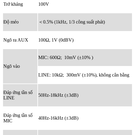
Trở kháng
100V
Độ méo
＜0.5% (1kHz, 1/3 công suất phát)
Ngõ ra AUX
100Ω, 1V (0dBV)
MIC: 600Ω; 10mV (±10% )
Ngõ vào
LINE: 10kΩ; 300mV (±10%), không cân bằng
Đáp ứng tần số
50Hz-18kHz (±3dB)
LINE
Đáp ứng tần số
40Hz-16kHz (±3dB)
MIC