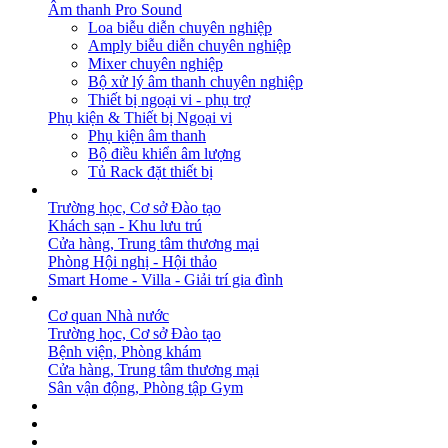
Âm thanh Pro Sound
Loa biễu diễn chuyên nghiệp
Amply biễu diễn chuyên nghiệp
Mixer chuyên nghiệp
Bộ xử lý âm thanh chuyên nghiệp
Thiết bị ngoại vi - phụ trợ
Phụ kiện & Thiết bị Ngoại vi
Phụ kiện âm thanh
Bộ điều khiển âm lượng
Tủ Rack đặt thiết bị
GIẢI PHÁP
Trường học, Cơ sở Đào tạo
Khách sạn - Khu lưu trú
Cửa hàng, Trung tâm thương mại
Phòng Hội nghị - Hội thảo
Smart Home - Villa - Giải trí gia đình
DỰ ÁN
Cơ quan Nhà nước
Trường học, Cơ sở Đào tạo
Bệnh viện, Phòng khám
Cửa hàng, Trung tâm thương mại
Sân vận động, Phòng tập Gym
BẢN TIN
DOWNLOAD
LIÊN HỆ