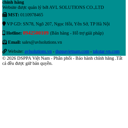
chính hãng
Website được quản lý bởi AVL SOLUTIONS CO.,LTD
MST:
0110978465
VP GD: SN78, Ngõ 207, Ngọc Hồi, Yên Sở, TP Hà Nội
0942500109
Hotline:
(Bán hàng - Hỗ trợ giải pháp)
Email:
sales@avlsolutions.vn
Website:
avlsolutions.vn
-
dsppavietnam.com
-
takstar-vn.com
© 2026 DSPPA Việt Nam - Phân phối - Bảo hành chính hãng .Tất
cả đều được giữ bản quyền.