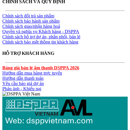
CHÍNH SÁCH VÀ QUY ĐỊNH
Chính sách đổi trả sản phẩm
Chính sách bảo hành sản phẩm
Chính sách giao/nhận hàng hoá
Quyền và nghĩa vụ Khách hàng - DSPPA
Chính sách hỗ trợ dự án, phân phối, bán lẻ
Chính sách bảo mật thông tin khách hàng
HỖ TRỢ KHÁCH HÀNG
Bảng giá bán lẻ âm thanh DSPPA 2026
Hướng dẫn mua hàng trực tuyến
Hướng dẫn thanh toán
Yêu cầu báo giá dự án
Phán ánh - Khiếu nại