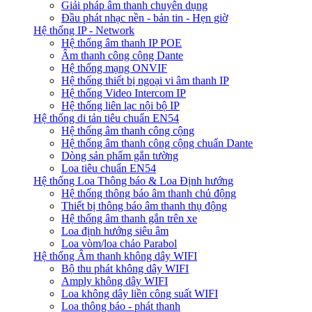
Giải pháp âm thanh chuyên dụng
Đầu phát nhạc nền - bản tin - Hẹn giờ
Hệ thống IP - Network
Hệ thống âm thanh IP POE
Âm thanh công cộng Dante
Hệ thống mạng ONVIF
Hệ thống thiết bị ngoại vi âm thanh IP
Hệ thống Video Intercom IP
Hệ thống liên lạc nội bộ IP
Hệ thống di tản tiêu chuẩn EN54
Hệ thống âm thanh công cộng
Hệ thống âm thanh công cộng chuẩn Dante
Dòng sản phẩm gắn tường
Loa tiêu chuẩn EN54
Hệ thống Loa Thông báo & Loa Định hướng
Hệ thống thông báo âm thanh chủ động
Thiết bị thông báo âm thanh thụ động
Hệ thống âm thanh gắn trên xe
Loa định hướng siêu âm
Loa vòm/loa chảo Parabol
Hệ thống Âm thanh không dây WIFI
Bộ thu phát không dây WIFI
Amply không dây WIFI
Loa không dây liền công suất WIFI
Loa thông báo - phát thanh