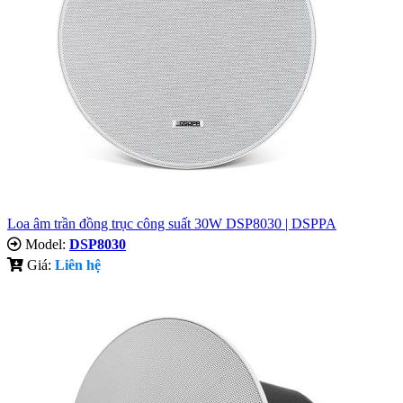
Loa âm trần đồng trục công suất 30W DSP8030 | DSPPA
Model:
DSP8030
Giá:
Liên hệ