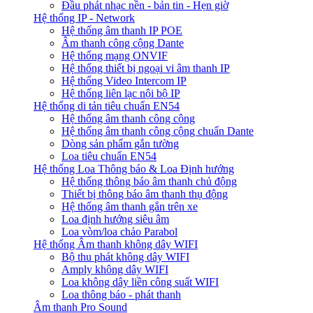
Đầu phát nhạc nền - bản tin - Hẹn giờ
Hệ thống IP - Network
Hệ thống âm thanh IP POE
Âm thanh công cộng Dante
Hệ thống mạng ONVIF
Hệ thống thiết bị ngoại vi âm thanh IP
Hệ thống Video Intercom IP
Hệ thống liên lạc nội bộ IP
Hệ thống di tản tiêu chuẩn EN54
Hệ thống âm thanh công cộng
Hệ thống âm thanh công cộng chuẩn Dante
Dòng sản phẩm gắn tường
Loa tiêu chuẩn EN54
Hệ thống Loa Thông báo & Loa Định hướng
Hệ thống thông báo âm thanh chủ động
Thiết bị thông báo âm thanh thụ động
Hệ thống âm thanh gắn trên xe
Loa định hướng siêu âm
Loa vòm/loa chảo Parabol
Hệ thống Âm thanh không dây WIFI
Bộ thu phát không dây WIFI
Amply không dây WIFI
Loa không dây liền công suất WIFI
Loa thông báo - phát thanh
Âm thanh Pro Sound