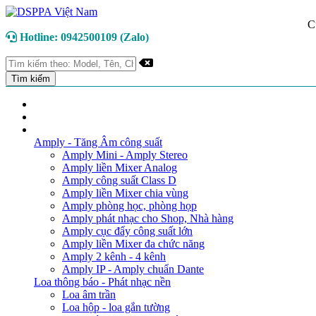
C
Hotline: 0942500109 (Zalo)
TRANG CHỦ
GIỚI THIỆU
DANH MỤC SẢN PHẨM
Amply - Tăng Âm công suất
Amply Mini - Amply Stereo
Amply liền Mixer Analog
Amply công suất Class D
Amply liền Mixer chia vùng
Amply phòng học, phòng họp
Amply phát nhạc cho Shop, Nhà hàng
Amply cục đẩy công suất lớn
Amply liền Mixer đa chức năng
Amply 2 kênh - 4 kênh
Amply IP - Amply chuẩn Dante
Loa thông báo - Phát nhạc nền
Loa âm trần
Loa hộp - loa gắn tường