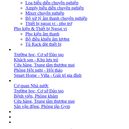
Loa biễu diễn chuyên nghiệp
Amply biễu diễn chuyên nghiệp
Mixer chuyên nghiệp
Bộ xử lý âm thanh chuyên nghiệp
Thiết bị ngoại vi - phụ trợ
Phụ kiện & Thiết bị Ngoại vi
Phụ kiện âm thanh
Bộ điều khiển âm lượng
Tủ Rack đặt thiết bị
GIẢI PHÁP
Trường học, Cơ sở Đào tạo
Khách sạn - Khu lưu trú
Cửa hàng, Trung tâm thương mại
Phòng Hội nghị - Hội thảo
Smart Home - Villa - Giải trí gia đình
DỰ ÁN
Cơ quan Nhà nước
Trường học, Cơ sở Đào tạo
Bệnh viện, Phòng khám
Cửa hàng, Trung tâm thương mại
Sân vận động, Phòng tập Gym
BẢN TIN
DOWNLOAD
LIÊN HỆ