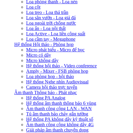
Loa phóng thanh - Loa nén
Loa cột
Loa treo - Loa thả trần
Loa sân vườn - Loa giả đá
Loa ngoài trời chống nước
Loa ẩn - Loa nội thất
Loa Active - Loa liền công suất
Loa cầm tay - Megaphone
Hệ thống Hội thảo - Phòng họp
Micro phát biểu - Micro để bục
Micro có dây
Micro không dây
Hệ thống hội thảo - Video conference
Amply - Mixer - FSB phòng họp
Loa phòng họp - hội thảo
Hệ thống Nghe nhìn Audiovisual
Camera hội thảo trực tuyến
Âm thanh Thông báo - Phát nhạc
Hệ thống PA Analog
Hệ thống âm thanh thông báo 6 vùng
Âm thanh công cộng LAN - WAN
Tủ âm thanh báo cháy gắn tường
Hệ thống PA không dây kỹ thuật số
Âm thanh công cộng không dây 4G
Giải pháp âm thanh chuyên dụng