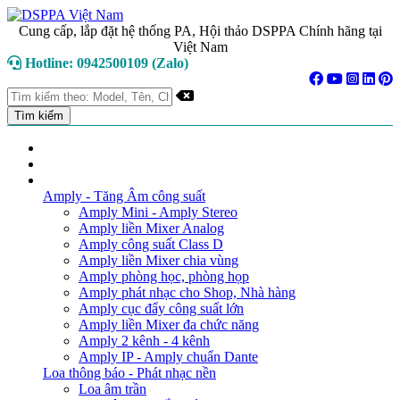
Cung cấp, lắp đặt hệ thống PA, Hội thảo DSPPA Chính hãng tại
Việt Nam
Hotline: 0942500109 (Zalo)
TRANG CHỦ
GIỚI THIỆU
DANH MỤC SẢN PHẨM
Amply - Tăng Âm công suất
Amply Mini - Amply Stereo
Amply liền Mixer Analog
Amply công suất Class D
Amply liền Mixer chia vùng
Amply phòng học, phòng họp
Amply phát nhạc cho Shop, Nhà hàng
Amply cục đẩy công suất lớn
Amply liền Mixer đa chức năng
Amply 2 kênh - 4 kênh
Amply IP - Amply chuẩn Dante
Loa thông báo - Phát nhạc nền
Loa âm trần