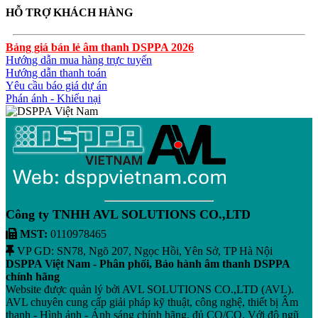
HỖ TRỢ KHÁCH HÀNG
Bảng giá bán lẻ âm thanh DSPPA 2026
Hướng dẫn mua hàng trực tuyến
Hướng dẫn thanh toán
Yêu cầu báo giá dự án
Phán ánh - Khiếu nại
Công ty TNHH AVL SOLUTIONS CO.,LTD
MST:
0110978465
VP GD: SN78, Ngõ 207, Ngọc Hồi, Yên Sở, TP Hà Nội
DSPPA Việt Nam - Phân phối, Bảo hành âm thanh DSPPA
chính hãng
Website được quản lý bởi AVL SOLUTIONS CO.,LTD (AVL).
AVL chuyên cung cấp giải pháp kỹ thuật, công nghệ, thiết bị Âm
thanh - Hình ảnh - Ánh sáng chính hãng, đủ CO/CQ, Với độ ngũ