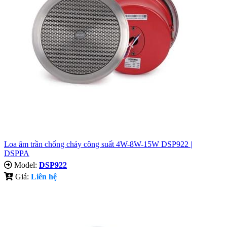
Loa âm trần chống cháy công suất 4W-8W-15W DSP922 |
DSPPA
Model:
DSP922
Giá:
Liên hệ