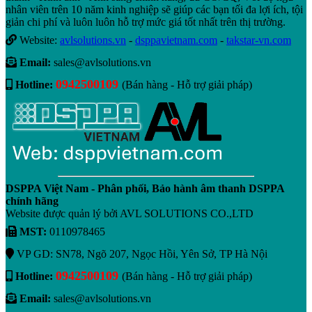
nhân viên trên 10 năm kinh nghiệp sẽ giúp các bạn tối đa lợi ích, tội
giản chi phí và luôn luôn hỗ trợ mức giá tốt nhất trên thị trường.
Website:
avlsolutions.vn
-
dsppavietnam.com
-
takstar-vn.com
Email:
sales@avlsolutions.vn
0942500109
Hotline:
(Bán hàng - Hỗ trợ giải pháp)
DSPPA Việt Nam - Phân phối, Bảo hành âm thanh DSPPA
chính hãng
Website được quản lý bởi AVL SOLUTIONS CO.,LTD
MST:
0110978465
VP GD: SN78, Ngõ 207, Ngọc Hồi, Yên Sở, TP Hà Nội
0942500109
Hotline:
(Bán hàng - Hỗ trợ giải pháp)
Email:
sales@avlsolutions.vn