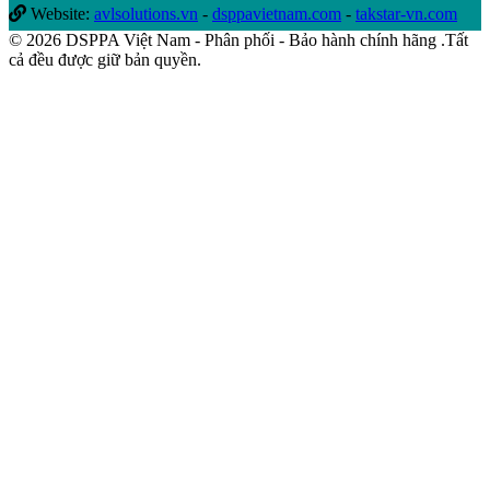
Website:
avlsolutions.vn
-
dsppavietnam.com
-
takstar-vn.com
© 2026 DSPPA Việt Nam - Phân phối - Bảo hành chính hãng .Tất
cả đều được giữ bản quyền.