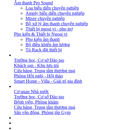
Âm thanh Pro Sound
Loa biễu diễn chuyên nghiệp
Amply biễu diễn chuyên nghiệp
Mixer chuyên nghiệp
Bộ xử lý âm thanh chuyên nghiệp
Thiết bị ngoại vi - phụ trợ
Phụ kiện & Thiết bị Ngoại vi
Phụ kiện âm thanh
Bộ điều khiển âm lượng
Tủ Rack đặt thiết bị
GIẢI PHÁP
Trường học, Cơ sở Đào tạo
Khách sạn - Khu lưu trú
Cửa hàng, Trung tâm thương mại
Phòng Hội nghị - Hội thảo
Smart Home - Villa - Giải trí gia đình
DỰ ÁN
Cơ quan Nhà nước
Trường học, Cơ sở Đào tạo
Bệnh viện, Phòng khám
Cửa hàng, Trung tâm thương mại
Sân vận động, Phòng tập Gym
BẢN TIN
DOWNLOAD
LIÊN HỆ