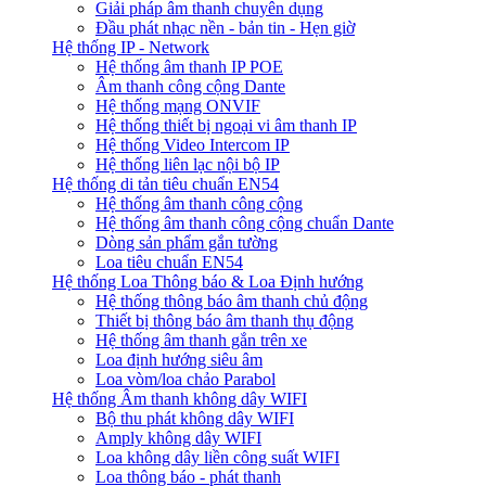
Giải pháp âm thanh chuyên dụng
Đầu phát nhạc nền - bản tin - Hẹn giờ
Hệ thống IP - Network
Hệ thống âm thanh IP POE
Âm thanh công cộng Dante
Hệ thống mạng ONVIF
Hệ thống thiết bị ngoại vi âm thanh IP
Hệ thống Video Intercom IP
Hệ thống liên lạc nội bộ IP
Hệ thống di tản tiêu chuẩn EN54
Hệ thống âm thanh công cộng
Hệ thống âm thanh công cộng chuẩn Dante
Dòng sản phẩm gắn tường
Loa tiêu chuẩn EN54
Hệ thống Loa Thông báo & Loa Định hướng
Hệ thống thông báo âm thanh chủ động
Thiết bị thông báo âm thanh thụ động
Hệ thống âm thanh gắn trên xe
Loa định hướng siêu âm
Loa vòm/loa chảo Parabol
Hệ thống Âm thanh không dây WIFI
Bộ thu phát không dây WIFI
Amply không dây WIFI
Loa không dây liền công suất WIFI
Loa thông báo - phát thanh