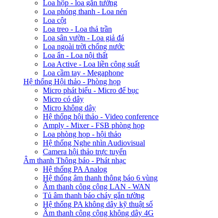
Loa hộp - loa gắn tường
Loa phóng thanh - Loa nén
Loa cột
Loa treo - Loa thả trần
Loa sân vườn - Loa giả đá
Loa ngoài trời chống nước
Loa ẩn - Loa nội thất
Loa Active - Loa liền công suất
Loa cầm tay - Megaphone
Hệ thống Hội thảo - Phòng họp
Micro phát biểu - Micro để bục
Micro có dây
Micro không dây
Hệ thống hội thảo - Video conference
Amply - Mixer - FSB phòng họp
Loa phòng họp - hội thảo
Hệ thống Nghe nhìn Audiovisual
Camera hội thảo trực tuyến
Âm thanh Thông báo - Phát nhạc
Hệ thống PA Analog
Hệ thống âm thanh thông báo 6 vùng
Âm thanh công cộng LAN - WAN
Tủ âm thanh báo cháy gắn tường
Hệ thống PA không dây kỹ thuật số
Âm thanh công cộng không dây 4G