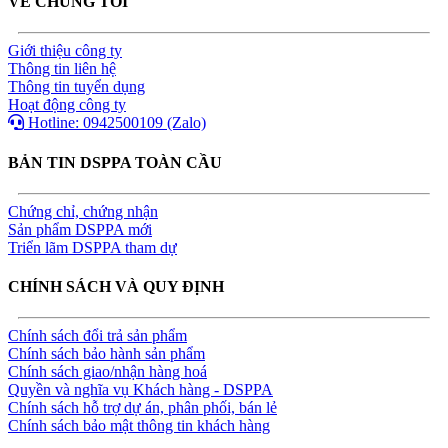
VỀ CHÚNG TÔI
Giới thiệu công ty
Thông tin liên hệ
Thông tin tuyển dụng
Hoạt động công ty
Hotline: 0942500109 (Zalo)
BẢN TIN DSPPA TOÀN CẦU
Chứng chỉ, chứng nhận
Sản phẩm DSPPA mới
Triển lãm DSPPA tham dự
CHÍNH SÁCH VÀ QUY ĐỊNH
Chính sách đổi trả sản phẩm
Chính sách bảo hành sản phẩm
Chính sách giao/nhận hàng hoá
Quyền và nghĩa vụ Khách hàng - DSPPA
Chính sách hỗ trợ dự án, phân phối, bán lẻ
Chính sách bảo mật thông tin khách hàng