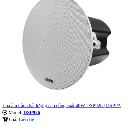
Loa âm trần chất lượng cao công suất 40W DSP926 | DSPPA
Model:
DSP926
Giá:
Liên hệ