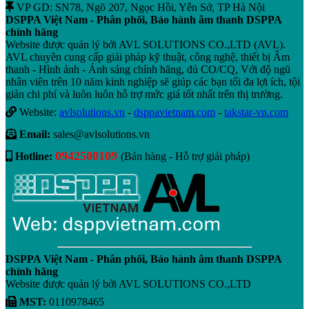
VP GD: SN78, Ngõ 207, Ngọc Hồi, Yên Sở, TP Hà Nội
DSPPA Việt Nam - Phân phối, Bảo hành âm thanh DSPPA
chính hãng
Website được quản lý bởi AVL SOLUTIONS CO.,LTD (AVL).
AVL chuyên cung cấp giải pháp kỹ thuật, công nghệ, thiết bị Âm
thanh - Hình ảnh - Ánh sáng chính hãng, đủ CO/CQ, Với độ ngũ
nhân viên trên 10 năm kinh nghiệp sẽ giúp các bạn tối đa lợi ích, tội
giản chi phí và luôn luôn hỗ trợ mức giá tốt nhất trên thị trường.
Website:
avlsolutions.vn
-
dsppavietnam.com
-
takstar-vn.com
Email:
sales@avlsolutions.vn
0942500109
Hotline:
(Bán hàng - Hỗ trợ giải pháp)
DSPPA Việt Nam - Phân phối, Bảo hành âm thanh DSPPA
chính hãng
Website được quản lý bởi AVL SOLUTIONS CO.,LTD
MST:
0110978465