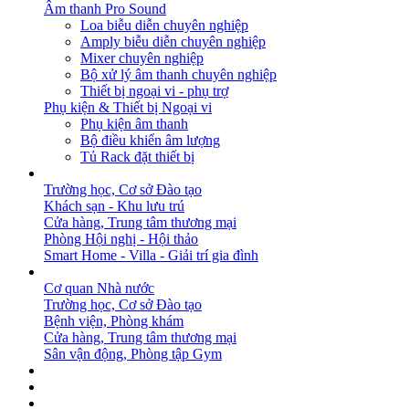
Âm thanh Pro Sound
Loa biễu diễn chuyên nghiệp
Amply biễu diễn chuyên nghiệp
Mixer chuyên nghiệp
Bộ xử lý âm thanh chuyên nghiệp
Thiết bị ngoại vi - phụ trợ
Phụ kiện & Thiết bị Ngoại vi
Phụ kiện âm thanh
Bộ điều khiển âm lượng
Tủ Rack đặt thiết bị
GIẢI PHÁP
Trường học, Cơ sở Đào tạo
Khách sạn - Khu lưu trú
Cửa hàng, Trung tâm thương mại
Phòng Hội nghị - Hội thảo
Smart Home - Villa - Giải trí gia đình
DỰ ÁN
Cơ quan Nhà nước
Trường học, Cơ sở Đào tạo
Bệnh viện, Phòng khám
Cửa hàng, Trung tâm thương mại
Sân vận động, Phòng tập Gym
BẢN TIN
DOWNLOAD
LIÊN HỆ