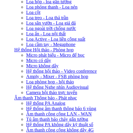
Loa hộp - loa gắn tường
Loa phóng thanh - Loa nén
Loa cột
Loa treo - Loa thả trần
Loa sân vườn - Loa giả đá
Loa ngoài trời chống nước
Loa ẩn - Loa nội thất
Loa Active - Loa liền công suất
Loa cầm tay - Megaphone
Hệ thống Hội thảo - Phòng họp
Micro phát biểu - Micro để bục
Micro có dây
Micro không dây
Hệ thống hội thảo - Video conference
Amply - Mixer - FSB phòng họp
Loa phòng họp - hội thảo
Hệ thống Nghe nhìn Audiovisual
Camera hội thảo trực tuyến
Âm thanh Thông báo - Phát nhạc
Hệ thống PA Analog
Hệ thống âm thanh thông báo 6 vùng
Âm thanh công cộng LAN - WAN
Tủ âm thanh báo cháy gắn tường
Hệ thống PA không dây kỹ thuật số
Âm thanh công cộng không dây 4G