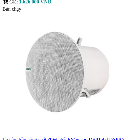
Giá:
1.626.000 VNĐ
Bán chạy
Loa âm trần công suất 30W chất lượng cao DSP159 | DSPPA