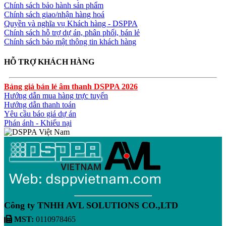
Chính sách bảo hành sản phẩm
Chính sách giao/nhận hàng hoá
Quyền và nghĩa vụ Khách hàng - DSPPA
Chính sách hỗ trợ dự án, phân phối, bán lẻ
Chính sách bảo mật thông tin khách hàng
HỖ TRỢ KHÁCH HÀNG
Bảng giá bán lẻ âm thanh DSPPA 2026
Hướng dẫn mua hàng trực tuyến
Hướng dẫn thanh toán
Yêu cầu báo giá dự án
Phán ánh - Khiếu nại
Công ty TNHH AVL SOLUTIONS CO.,LTD
MST:
0110978465