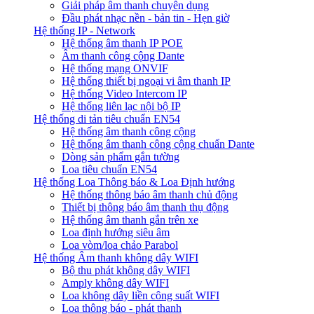
Giải pháp âm thanh chuyên dụng
Đầu phát nhạc nền - bản tin - Hẹn giờ
Hệ thống IP - Network
Hệ thống âm thanh IP POE
Âm thanh công cộng Dante
Hệ thống mạng ONVIF
Hệ thống thiết bị ngoại vi âm thanh IP
Hệ thống Video Intercom IP
Hệ thống liên lạc nội bộ IP
Hệ thống di tản tiêu chuẩn EN54
Hệ thống âm thanh công cộng
Hệ thống âm thanh công cộng chuẩn Dante
Dòng sản phẩm gắn tường
Loa tiêu chuẩn EN54
Hệ thống Loa Thông báo & Loa Định hướng
Hệ thống thông báo âm thanh chủ động
Thiết bị thông báo âm thanh thụ động
Hệ thống âm thanh gắn trên xe
Loa định hướng siêu âm
Loa vòm/loa chảo Parabol
Hệ thống Âm thanh không dây WIFI
Bộ thu phát không dây WIFI
Amply không dây WIFI
Loa không dây liền công suất WIFI
Loa thông báo - phát thanh