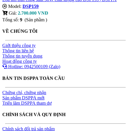
Model:
DSP159
Giá:
2.700.000 VNĐ
Tổng số:
9
(Sản phầm )
VỀ CHÚNG TÔI
Giới thiệu công ty
Thông tin liên hệ
Thông tin tuyển dụng
Hoạt động công ty
Hotline: 0942500109 (Zalo)
BẢN TIN DSPPA TOÀN CẦU
Chứng chỉ, chứng nhận
Sản phẩm DSPPA mới
Triển lãm DSPPA tham dự
CHÍNH SÁCH VÀ QUY ĐỊNH
Chính sách đổi trả sản phẩm