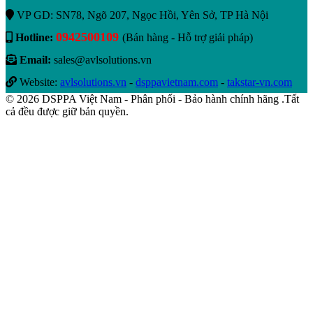
VP GD: SN78, Ngõ 207, Ngọc Hồi, Yên Sở, TP Hà Nội
0942500109
Hotline:
(Bán hàng - Hỗ trợ giải pháp)
Email:
sales@avlsolutions.vn
Website:
avlsolutions.vn
-
dsppavietnam.com
-
takstar-vn.com
© 2026 DSPPA Việt Nam - Phân phối - Bảo hành chính hãng .Tất
cả đều được giữ bản quyền.