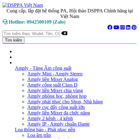
Cung cấp, lắp đặt hệ thống PA, Hội thảo DSPPA Chính hãng tại
Việt Nam
Hotline: 0942500109 (Zalo)
TRANG CHỦ
GIỚI THIỆU
DANH MỤC SẢN PHẨM
Amply - Tăng Âm công suất
Amply Mini - Amply Stereo
Amply liền Mixer Analog
Amply công suất Class D
Amply liền Mixer chia vùng
Amply phòng học, phòng họp
Amply phát nhạc cho Shop, Nhà hàng
Amply cục đẩy công suất lớn
Amply liền Mixer đa chức năng
Amply 2 kênh - 4 kênh
Amply IP - Amply chuẩn Dante
Loa thông báo - Phát nhạc nền
Loa âm trần