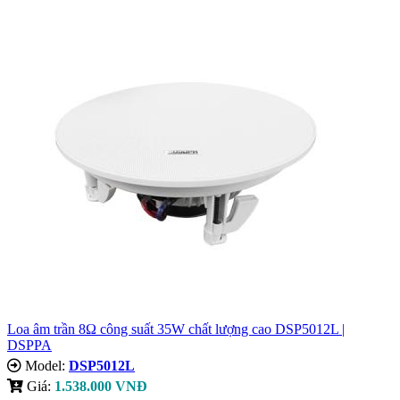
Loa âm trần 8Ω công suất 35W chất lượng cao DSP5012L |
DSPPA
Model:
DSP5012L
Giá:
1.538.000 VNĐ