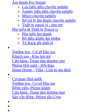
Âm thanh Pro Sound
Loa biễu diễn chuyên nghiệp
Amply biễu diễn chuyên nghiệp
Mixer chuyên nghiệp
Bộ xử lý âm thanh chuyên nghiệp
Thiết bị ngoại vi - phụ trợ
Phụ kiện & Thiết bị Ngoại vi
Phụ kiện âm thanh
Bộ điều khiển âm lượng
Tủ Rack đặt thiết bị
GIẢI PHÁP
Trường học, Cơ sở Đào tạo
Khách sạn - Khu lưu trú
Cửa hàng, Trung tâm thương mại
Phòng Hội nghị - Hội thảo
Smart Home - Villa - Giải trí gia đình
DỰ ÁN
Cơ quan Nhà nước
Trường học, Cơ sở Đào tạo
Bệnh viện, Phòng khám
Cửa hàng, Trung tâm thương mại
Sân vận động, Phòng tập Gym
BẢN TIN
DOWNLOAD
LIÊN HỆ