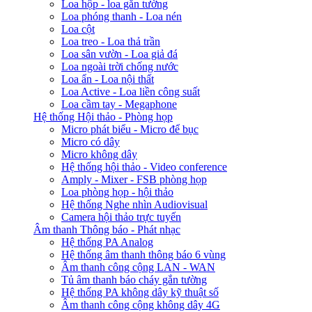
Loa hộp - loa gắn tường
Loa phóng thanh - Loa nén
Loa cột
Loa treo - Loa thả trần
Loa sân vườn - Loa giả đá
Loa ngoài trời chống nước
Loa ẩn - Loa nội thất
Loa Active - Loa liền công suất
Loa cầm tay - Megaphone
Hệ thống Hội thảo - Phòng họp
Micro phát biểu - Micro để bục
Micro có dây
Micro không dây
Hệ thống hội thảo - Video conference
Amply - Mixer - FSB phòng họp
Loa phòng họp - hội thảo
Hệ thống Nghe nhìn Audiovisual
Camera hội thảo trực tuyến
Âm thanh Thông báo - Phát nhạc
Hệ thống PA Analog
Hệ thống âm thanh thông báo 6 vùng
Âm thanh công cộng LAN - WAN
Tủ âm thanh báo cháy gắn tường
Hệ thống PA không dây kỹ thuật số
Âm thanh công cộng không dây 4G