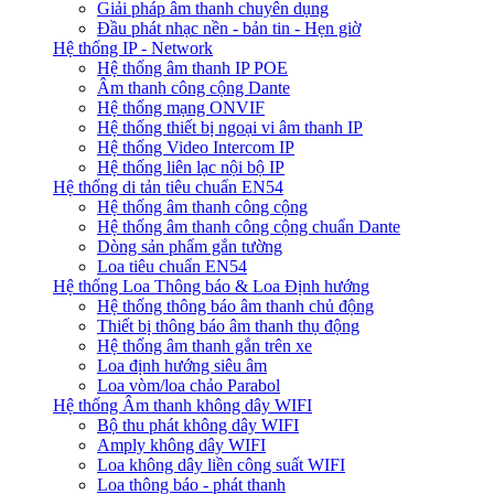
Giải pháp âm thanh chuyên dụng
Đầu phát nhạc nền - bản tin - Hẹn giờ
Hệ thống IP - Network
Hệ thống âm thanh IP POE
Âm thanh công cộng Dante
Hệ thống mạng ONVIF
Hệ thống thiết bị ngoại vi âm thanh IP
Hệ thống Video Intercom IP
Hệ thống liên lạc nội bộ IP
Hệ thống di tản tiêu chuẩn EN54
Hệ thống âm thanh công cộng
Hệ thống âm thanh công cộng chuẩn Dante
Dòng sản phẩm gắn tường
Loa tiêu chuẩn EN54
Hệ thống Loa Thông báo & Loa Định hướng
Hệ thống thông báo âm thanh chủ động
Thiết bị thông báo âm thanh thụ động
Hệ thống âm thanh gắn trên xe
Loa định hướng siêu âm
Loa vòm/loa chảo Parabol
Hệ thống Âm thanh không dây WIFI
Bộ thu phát không dây WIFI
Amply không dây WIFI
Loa không dây liền công suất WIFI
Loa thông báo - phát thanh