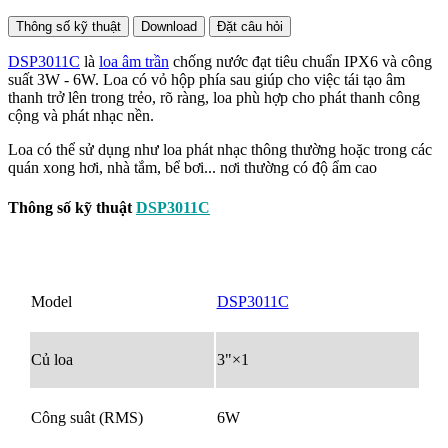
Thông số kỹ thuật
Download
Đặt câu hỏi
DSP3011C
là
loa âm trần
chống nước đạt tiêu chuẩn IPX6 và công
suất 3W - 6W. Loa có vỏ hộp phía sau giúp cho việc tái tạo âm
thanh trở lên trong trẻo, rõ ràng, loa phù hợp cho phát thanh công
cộng và phát nhạc nền.
Loa có thể sử dụng như loa phát nhạc thông thường hoặc trong các
quán xong hơi, nhà tắm, bể bơi... nơi thường có độ ẩm cao
Thông số kỹ thuật
DSP3011C
Model
DSP3011C
Củ loa
3"×1
Công suât (RMS)
6W