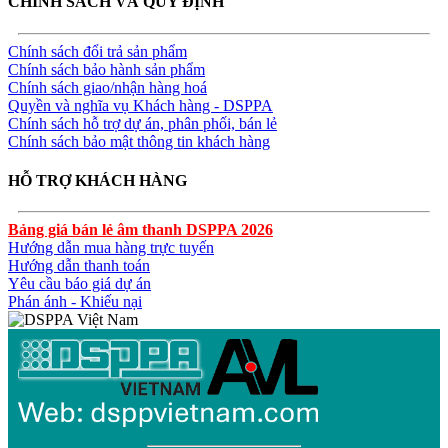
CHÍNH SÁCH VÀ QUY ĐỊNH
Chính sách đổi trả sản phẩm
Chính sách bảo hành sản phẩm
Chính sách giao/nhận hàng hoá
Quyền và nghĩa vụ Khách hàng - DSPPA
Chính sách hỗ trợ dự án, phân phối, bán lẻ
Chính sách bảo mật thông tin khách hàng
HỖ TRỢ KHÁCH HÀNG
Bảng giá bán lẻ âm thanh DSPPA 2026
Hướng dẫn mua hàng trực tuyến
Hướng dẫn thanh toán
Yêu cầu báo giá dự án
Phán ánh - Khiếu nại