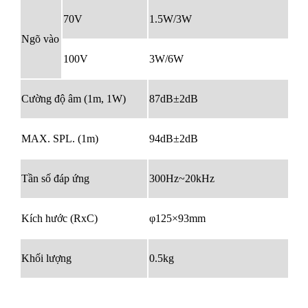
70V
1.5W/3W
Ngõ vào
100V
3W/6W
Cường độ âm (1m, 1W)
87dB±2dB
MAX. SPL. (1m)
94dB±2dB
Tần số đáp ứng
300Hz~20kHz
Kích hước (RxC)
φ125×93mm
Khối lượng
0.5kg