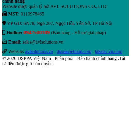
chính hãng
Website được quản lý bởi AVL SOLUTIONS CO.,LTD
MST:
0110978465
VP GD: SN78, Ngõ 207, Ngọc Hồi, Yên Sở, TP Hà Nội
0942500109
Hotline:
(Bán hàng - Hỗ trợ giải pháp)
Email:
sales@avlsolutions.vn
Website:
avlsolutions.vn
-
dsppavietnam.com
-
takstar-vn.com
© 2026 DSPPA Việt Nam - Phân phối - Bảo hành chính hãng .Tất
cả đều được giữ bản quyền.