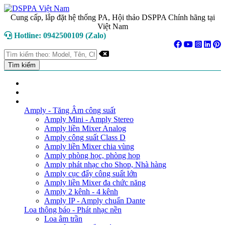
Cung cấp, lắp đặt hệ thống PA, Hội thảo DSPPA Chính hãng tại
Việt Nam
Hotline: 0942500109 (Zalo)
TRANG CHỦ
GIỚI THIỆU
DANH MỤC SẢN PHẨM
Amply - Tăng Âm công suất
Amply Mini - Amply Stereo
Amply liền Mixer Analog
Amply công suất Class D
Amply liền Mixer chia vùng
Amply phòng học, phòng họp
Amply phát nhạc cho Shop, Nhà hàng
Amply cục đẩy công suất lớn
Amply liền Mixer đa chức năng
Amply 2 kênh - 4 kênh
Amply IP - Amply chuẩn Dante
Loa thông báo - Phát nhạc nền
Loa âm trần