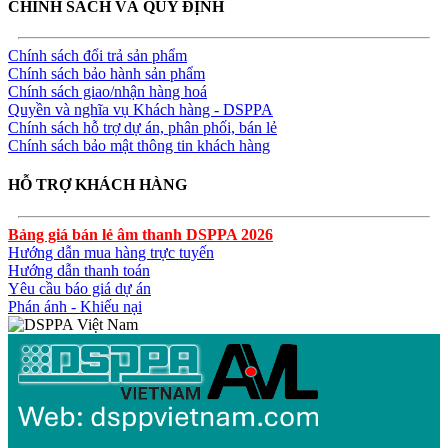
CHÍNH SÁCH VÀ QUY ĐỊNH
Chính sách đổi trả sản phẩm
Chính sách bảo hành sản phẩm
Chính sách giao/nhận hàng hoá
Quyền và nghĩa vụ Khách hàng - DSPPA
Chính sách hỗ trợ dự án, phân phối, bán lẻ
Chính sách bảo mật thông tin khách hàng
HỖ TRỢ KHÁCH HÀNG
Bảng giá bán lẻ âm thanh DSPPA 2026
Hướng dẫn mua hàng trực tuyến
Hướng dẫn thanh toán
Yêu cầu báo giá dự án
Phán ánh - Khiếu nại