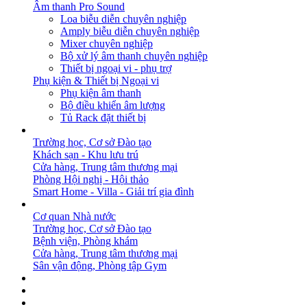
Âm thanh Pro Sound
Loa biễu diễn chuyên nghiệp
Amply biễu diễn chuyên nghiệp
Mixer chuyên nghiệp
Bộ xử lý âm thanh chuyên nghiệp
Thiết bị ngoại vi - phụ trợ
Phụ kiện & Thiết bị Ngoại vi
Phụ kiện âm thanh
Bộ điều khiển âm lượng
Tủ Rack đặt thiết bị
GIẢI PHÁP
Trường học, Cơ sở Đào tạo
Khách sạn - Khu lưu trú
Cửa hàng, Trung tâm thương mại
Phòng Hội nghị - Hội thảo
Smart Home - Villa - Giải trí gia đình
DỰ ÁN
Cơ quan Nhà nước
Trường học, Cơ sở Đào tạo
Bệnh viện, Phòng khám
Cửa hàng, Trung tâm thương mại
Sân vận động, Phòng tập Gym
BẢN TIN
DOWNLOAD
LIÊN HỆ