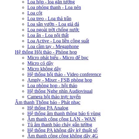
Loa hộp - loa gắn tường
Loa phóng thanh - Loa nén
Loa cột
Loa treo - Loa thả trần
Loa sân vườn - Loa giả đá
Loa ngoài trời chống nước
Loa ẩn - Loa nội thất
Loa Active - Loa liền công suất
Loa cầm tay - Megaphone
Hệ thống Hội thảo - Phòng họp
Micro phát biểu - Micro để bục
Micro có dây
Micro không dây
Hệ thống hội thảo - Video conference
Amply - Mixer - FSB phòng họp
Loa phòng họp - hội thảo
Hệ thống Nghe nhìn Audiovisual
Camera hội thảo trực tuyến
Âm thanh Thông báo - Phát nhạc
Hệ thống PA Analog
Hệ thống âm thanh thông báo 6 vùng
Âm thanh công cộng LAN - WAN
Tủ âm thanh báo cháy gắn tường
Hệ thống PA không dây kỹ thuật số
Âm thanh công cộng không dây 4G