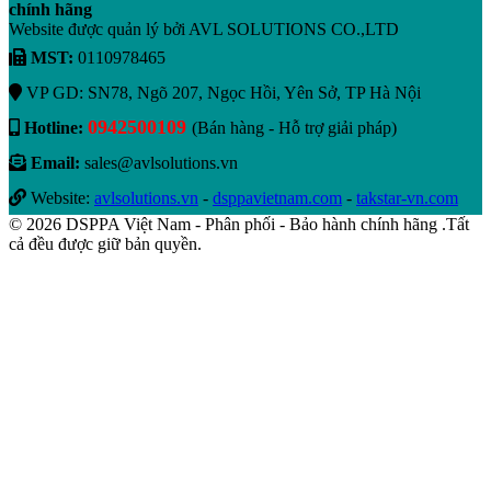
chính hãng
Website được quản lý bởi AVL SOLUTIONS CO.,LTD
MST:
0110978465
VP GD: SN78, Ngõ 207, Ngọc Hồi, Yên Sở, TP Hà Nội
0942500109
Hotline:
(Bán hàng - Hỗ trợ giải pháp)
Email:
sales@avlsolutions.vn
Website:
avlsolutions.vn
-
dsppavietnam.com
-
takstar-vn.com
© 2026 DSPPA Việt Nam - Phân phối - Bảo hành chính hãng .Tất
cả đều được giữ bản quyền.