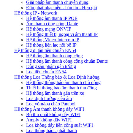
Giải pháp âm thanh chuyên dụng
Đầu phát nhạc nền - bản tin - Hẹn giờ
Hệ thống IP - Network
Hệ thống âm thanh IP POE
Âm thanh công cộng Dante
Hệ thống mạng ONVIF
Hệ thống thiết bị ngoại vi âm thanh IP
Hệ thống Video Intercom IP
Hệ thống liên lạc nội bộ IP
Hệ thống di tản tiêu chuẩn EN54
Hệ thống âm thanh công cộng
Hệ thống âm thanh công cộng chuẩn Dante
Dòng sản phẩm gắn tường
Loa tiêu chuẩn EN54
Hệ thống Loa Thông báo & Loa Định hướng
Hệ thống thông báo âm thanh chủ động
Thiết bị thông báo âm thanh thụ động
Hệ thống âm thanh gắn trên xe
Loa định hướng siêu âm
Loa vòm/loa chảo Parabol
Hệ thống Âm thanh không dây WIFI
Bộ thu phát không dây WIFI
Amply không dây WIFI
Loa không dây liền công suất WIFI
Loa thông báo - phát thanh