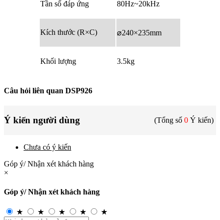
Tần số đáp ứng
80Hz~20kHz
Kích thước (R×C)
⌀240×235mm
Khối lượng
3.5kg
Câu hỏi liên quan DSP926
Ý kiến người dùng
(Tổng số
0
Ý kiến)
Chưa có ý kiến
Góp ý/ Nhận xét khách hàng
×
Góp ý/ Nhận xét khách hàng
★
★
★
★
★