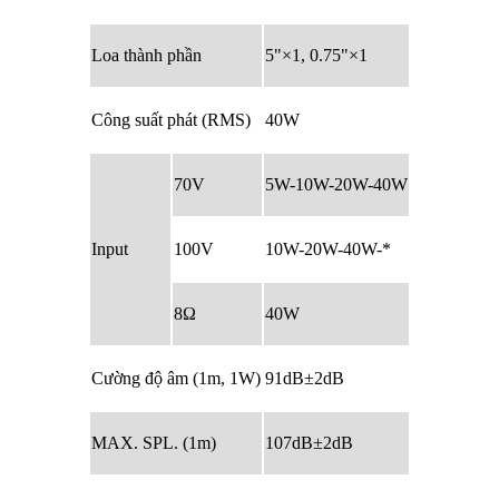
Loa thành phần
5"×1, 0.75"×1
Công suất phát (RMS)
40W
70V
5W-10W-20W-40W
Input
100V
10W-20W-40W-*
8Ω
40W
Cường độ âm (1m, 1W)
91dB±2dB
MAX. SPL. (1m)
107dB±2dB