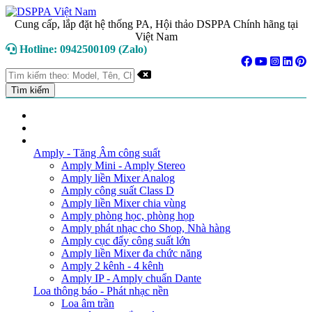
Cung cấp, lắp đặt hệ thống PA, Hội thảo DSPPA Chính hãng tại
Việt Nam
Hotline: 0942500109 (Zalo)
TRANG CHỦ
GIỚI THIỆU
DANH MỤC SẢN PHẨM
Amply - Tăng Âm công suất
Amply Mini - Amply Stereo
Amply liền Mixer Analog
Amply công suất Class D
Amply liền Mixer chia vùng
Amply phòng học, phòng họp
Amply phát nhạc cho Shop, Nhà hàng
Amply cục đẩy công suất lớn
Amply liền Mixer đa chức năng
Amply 2 kênh - 4 kênh
Amply IP - Amply chuẩn Dante
Loa thông báo - Phát nhạc nền
Loa âm trần