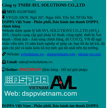
Công ty TNHH AVL SOLUTIONS CO.,LTD
MST:
0110978465
VP GD: SN78, Ngõ 207, Ngọc Hồi, Yên Sở, TP Hà Nội
DSPPA Việt Nam - Phân phối, Bảo hành âm thanh DSPPA
chính hãng
Website được quản lý bởi AVL SOLUTIONS CO.,LTD (AVL).
AVL chuyên cung cấp giải pháp kỹ thuật, công nghệ, thiết bị Âm
thanh - Hình ảnh - Ánh sáng chính hãng, đủ CO/CQ, Với độ ngũ
nhân viên trên 10 năm kinh nghiệp sẽ giúp các bạn tối đa lợi ích, tội
giản chi phí và luôn luôn hỗ trợ mức giá tốt nhất trên thị trường.
Website:
avlsolutions.vn
-
dsppavietnam.com
-
takstar-vn.com
Email:
sales@avlsolutions.vn
0942500109
Hotline:
(Bán hàng - Hỗ trợ giải pháp)
DSPPA Việt Nam - Phân phối, Bảo hành âm thanh DSPPA