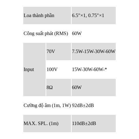
Loa thành phần
6.5"×1, 0.75"×1
Công suất phát (RMS)
60W
70V
7.5W-15W-30W-60W
Input
100V
15W-30W-60W-*
8Ω
60W
Cường độ âm (1m, 1W)
92dB±2dB
MAX. SPL. (1m)
110dB±2dB