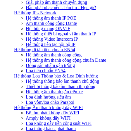
Giải pháp âm thanh chuyên dụng
Đầu phát nhạc nền - bản tin - Hẹn giờ
Hệ thống IP - Network
Hệ thống âm thanh IP POE
Âm thanh công cộng Dante
Hệ thống mạng ONVIF
Hệ thống thiết bị ngoại vi âm thanh IP
Hệ thống Video Intercom IP
Hệ thống liên lạc nội bộ IP
Hệ thống di tản tiêu chuẩn EN54
Hệ thống âm thanh công cộng
Hệ thống âm thanh công cộng chuẩn Dante
Dòng sản phẩm gắn tường
Loa tiêu chuẩn EN54
Hệ thống Loa Thông báo & Loa Định hướng
Hệ thống thông báo âm thanh chủ động
Thiết bị thông báo âm thanh thụ động
Hệ thống âm thanh gắn trên xe
Loa định hướng siêu âm
Loa vòm/loa chảo Parabol
Hệ thống Âm thanh không dây WIFI
Bộ thu phát không dây WIFI
Amply không dây WIFI
Loa không dây liền công suất WIFI
Loa thông báo - phát thanh