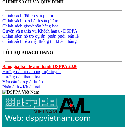
CHÍNH SÁCH VÀ QUY ĐỊNH
Chính sách đổi trả sản phẩm
Chính sách bảo hành sản phẩm
Chính sách giao/nhận hàng hoá
Quyền và nghĩa vụ Khách hàng - DSPPA
Chính sách hỗ trợ dự án, phân phối, bán lẻ
Chính sách bảo mật thông tin khách hàng
HỖ TRỢ KHÁCH HÀNG
Bảng giá bán lẻ âm thanh DSPPA 2026
Hướng dẫn mua hàng trực tuyến
Hướng dẫn thanh toán
Yêu cầu báo giá dự án
Phán ánh - Khiếu nại