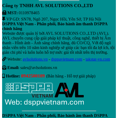
Công ty TNHH AVL SOLUTIONS CO.,LTD
MST:
0110978465
VP GD: SN78, Ngõ 207, Ngọc Hồi, Yên Sở, TP Hà Nội
DSPPA Việt Nam - Phân phối, Bảo hành âm thanh DSPPA
chính hãng
Website được quản lý bởi AVL SOLUTIONS CO.,LTD (AVL).
AVL chuyên cung cấp giải pháp kỹ thuật, công nghệ, thiết bị Âm
thanh - Hình ảnh - Ánh sáng chính hãng, đủ CO/CQ, Với độ ngũ
nhân viên trên 10 năm kinh nghiệp sẽ giúp các bạn tối đa lợi ích, tội
giản chi phí và luôn luôn hỗ trợ mức giá tốt nhất trên thị trường.
Website:
avlsolutions.vn
-
dsppavietnam.com
-
takstar-vn.com
Email:
sales@avlsolutions.vn
0942500109
Hotline:
(Bán hàng - Hỗ trợ giải pháp)
DSPPA Việt Nam - Phân phối, Bảo hành âm thanh DSPPA