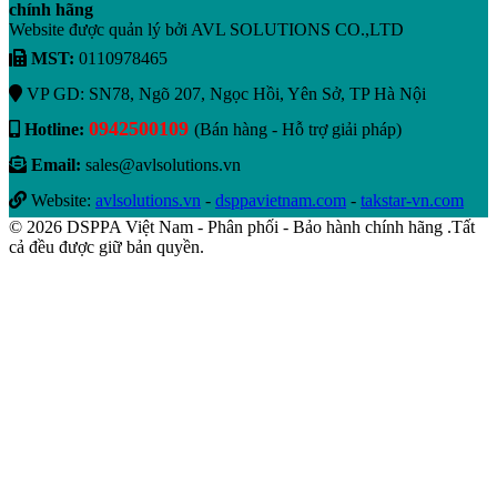
chính hãng
Website được quản lý bởi AVL SOLUTIONS CO.,LTD
MST:
0110978465
VP GD: SN78, Ngõ 207, Ngọc Hồi, Yên Sở, TP Hà Nội
0942500109
Hotline:
(Bán hàng - Hỗ trợ giải pháp)
Email:
sales@avlsolutions.vn
Website:
avlsolutions.vn
-
dsppavietnam.com
-
takstar-vn.com
© 2026 DSPPA Việt Nam - Phân phối - Bảo hành chính hãng .Tất
cả đều được giữ bản quyền.