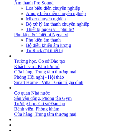
Âm thanh Pro Sound
Loa biễu diễn chuyên nghiệp
Amply biễu diễn chuyên nghiệp
Mixer chuyên nghiệp
Bộ xử lý âm thanh chuyên nghiệp
Thiết bị ngoại vi - phụ trợ
Phụ kiện & Thiết bị Ngoại vi
Phụ kiện âm thanh
Bộ điều khiển âm lượng
Tủ Rack đặt thiết bị
GIẢI PHÁP
Trường học, Cơ sở Đào tạo
Khách sạn - Khu lưu trú
Cửa hàng, Trung tâm thương mại
Phòng Hội nghị - Hội thảo
Smart Home - Villa - Giải trí gia đình
DỰ ÁN
Cơ quan Nhà nước
Sân vận động, Phòng tập Gym
Trường học, Cơ sở Đào tạo
Bệnh viện, Phòng khám
Cửa hàng, Trung tâm thương mại
BẢN TIN
DOWNLOAD
LIÊN HỆ