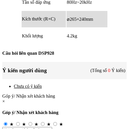
Tần số đáp ứng
80Hz~20kHz
Kích thước (R×C)
⌀265×240mm
Khối lượng
4.2kg
Câu hỏi liên quan DSP928
Ý kiến người dùng
(Tổng số
0
Ý kiến)
Chưa có ý kiến
Góp ý/ Nhận xét khách hàng
×
Góp ý/ Nhận xét khách hàng
★
★
★
★
★