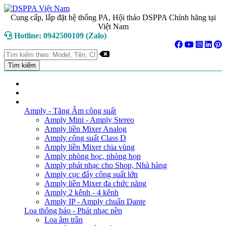
Cung cấp, lắp đặt hệ thống PA, Hội thảo DSPPA Chính hãng tại
Việt Nam
Hotline: 0942500109 (Zalo)
TRANG CHỦ
GIỚI THIỆU
DANH MỤC SẢN PHẨM
Amply - Tăng Âm công suất
Amply Mini - Amply Stereo
Amply liền Mixer Analog
Amply công suất Class D
Amply liền Mixer chia vùng
Amply phòng học, phòng họp
Amply phát nhạc cho Shop, Nhà hàng
Amply cục đẩy công suất lớn
Amply liền Mixer đa chức năng
Amply 2 kênh - 4 kênh
Amply IP - Amply chuẩn Dante
Loa thông báo - Phát nhạc nền
Loa âm trần