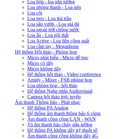
Loa hộp - loa gắn tường
Loa phóng thanh - Loa nén
Loa cột
Loa treo - Loa thả trần
Loa sân vườn - Loa giả đá
Loa ngoài trời chống nước
Loa ẩn - Loa nội thất
Loa Active - Loa liền công suất
Loa cầm tay - Megaphone
Hệ thống Hội thảo - Phòng họp
Micro phát biểu - Micro để bục
Micro có dây
Micro không dây
Hệ thống hội thảo - Video conference
Amply - Mixer - FSB phòng họp
Loa phòng họp - hội thảo
Hệ thống Nghe nhìn Audiovisual
Camera hội thảo trực tuyến
Âm thanh Thông báo - Phát nhạc
Hệ thống PA Analog
Hệ thống âm thanh thông báo 6 vùng
Âm thanh công cộng LAN - WAN
Tủ âm thanh báo cháy gắn tường
Hệ thống PA không dây kỹ thuật số
Âm thanh công cộng không dây 4G