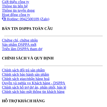
Giới thiệu công ty
Thông tin liên hệ
Thông tin tuyển dụng
Hoạt động công ty
Hotline: 0942500109 (Zalo)
BẢN TIN DSPPA TOÀN CẦU
Chứng chỉ, chứng nhận
Sản phẩm DSPPA mới
Triển lãm DSPPA tham dự
CHÍNH SÁCH VÀ QUY ĐỊNH
Chính sách đổi trả sản phẩm
Chính sách bảo hành sản phẩm
Chính sách giao/nhận hàng hoá
Quyền và nghĩa vụ Khách hàng - DSPPA
Chính sách hỗ trợ dự án, phân phối, bán lẻ
Chính sách bảo mật thông tin khách hàng
HỖ TRỢ KHÁCH HÀNG