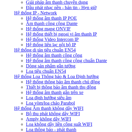
Giải pháp âm thanh chuyên dụng
Đầu phát nhạc nền - bản tin - Hẹn giờ
Hệ thống IP - Network
Hệ thống âm thanh IP POE
Âm thanh công cộng Dante
Hệ thống mạng ONVIF
Hệ thống thiết bị ngoại vi âm thanh IP
Hệ thống Video Intercom IP
Hệ thống liên lạc nội bộ IP
Hệ thống di tản tiêu chuẩn EN54
Hệ thống âm thanh công cộng
Hệ thống âm thanh công cộng chuẩn Dante
Dòng sản phẩm gắn tường
Loa tiêu chuẩn EN54
Hệ thống Loa Thông báo & Loa Định hướng
Hệ thống thông báo âm thanh chủ động
Thiết bị thông báo âm thanh thụ động
Hệ thống âm thanh gắn trên xe
Loa định hướng siêu âm
Loa vòm/loa chảo Parabol
Hệ thống Âm thanh không dây WIFI
Bộ thu phát không dây WIFI
Amply không dây WIFI
Loa không dây liền công suất WIFI
Loa thông báo - phát thanh