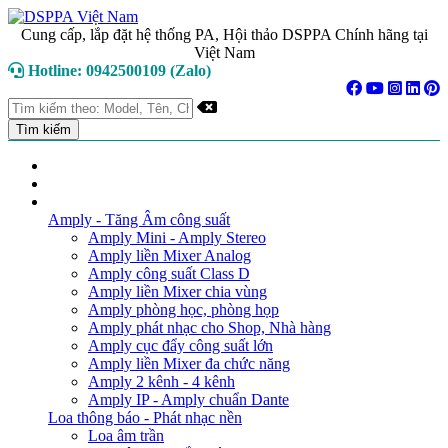
Cung cấp, lắp đặt hệ thống PA, Hội thảo DSPPA Chính hãng tại
Việt Nam
Hotline: 0942500109 (Zalo)
TRANG CHỦ
GIỚI THIỆU
DANH MỤC SẢN PHẨM
Amply - Tăng Âm công suất
Amply Mini - Amply Stereo
Amply liền Mixer Analog
Amply công suất Class D
Amply liền Mixer chia vùng
Amply phòng học, phòng họp
Amply phát nhạc cho Shop, Nhà hàng
Amply cục đẩy công suất lớn
Amply liền Mixer đa chức năng
Amply 2 kênh - 4 kênh
Amply IP - Amply chuẩn Dante
Loa thông báo - Phát nhạc nền
Loa âm trần