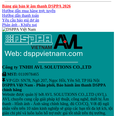
Bảng giá bán lẻ âm thanh DSPPA 2026
Hướng dẫn mua hàng trực tuyến
Hướng dẫn thanh toán
Yêu cầu báo giá dự án
Phán ánh - Khiếu nại
Công ty TNHH AVL SOLUTIONS CO.,LTD
MST:
0110978465
VP GD: SN78, Ngõ 207, Ngọc Hồi, Yên Sở, TP Hà Nội
DSPPA Việt Nam - Phân phối, Bảo hành âm thanh DSPPA
chính hãng
Website được quản lý bởi AVL SOLUTIONS CO.,LTD (AVL).
AVL chuyên cung cấp giải pháp kỹ thuật, công nghệ, thiết bị Âm
thanh - Hình ảnh - Ánh sáng chính hãng, đủ CO/CQ, Với độ ngũ
nhân viên trên 10 năm kinh nghiệp sẽ giúp các bạn tối đa lợi ích, tội
giản chi phí và luôn luôn hỗ trợ mức giá tốt nhất trên thị trường.