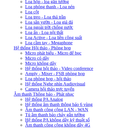
Loa hộp - loa gắn tường
Loa phóng thanh - Loa nén
Loa cột
Loa treo - Loa thả trần
Loa sân vườn - Loa giả đá
Loa ngoài trời chống nước
Loa ẩn - Loa nội thất
Loa Active - Loa liền công suất
Loa cầm tay - Megaphone
Hệ thống Hội thảo - Phòng họp
Micro phát biểu - Micro để bục
Micro có dây
Micro không dây
Hệ thống hội thảo - Video conference
Amply - Mixer - FSB phòng họp
Loa phòng họp - hội thảo
Hệ thống Nghe nhìn Audiovisual
Camera hội thảo trực tuyến
Âm thanh Thông báo - Phát nhạc
Hệ thống PA Analog
Hệ thống âm thanh thông báo 6 vùng
Âm thanh công cộng LAN - WAN
Tủ âm thanh báo cháy gắn tường
Hệ thống PA không dây kỹ thuật số
Âm thanh công cộng không dây 4G