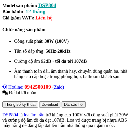
DSP804
Model sản phẩm:
12 tháng
Bảo hành:
Liên hệ
Giá (gồm VAT):
Chức năng sản phẩm
Công suất phát:
30W (100V)
Tần số đáp ứng:
50Hz-20kHz
Cường độ âm 92dB -
tối đa tới 107dB
Âm thanh toàn dải, âm thanh hay, chuyên dùng quán ba, nhà
hàng cao cấp hoặc trong phòng họp, ballroom khách sạn.
0942500109
Hotline:
(Zalo)
Để lại lời nhắn
Thông số kỹ thuật
Download
Đặt câu hỏi
DSP804
là
loa âm trần
trở kháng cao 100V với công suất phát 30W
và cường độ âm tối đa đạt 107dB. Loa vỏ được trang bị nhựa ABS
mày trắng dễ dàng lắp đặt lên trần nhà thông qua ngàm móc.