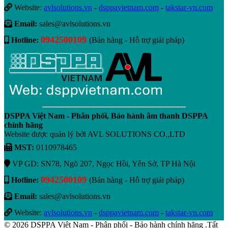
Website:
avlsolutions.vn
-
dsppavietnam.com
-
takstar-vn.com
Email:
sales@avlsolutions.vn
0942500109
Hotline:
(Bán hàng - Hỗ trợ giải pháp)
DSPPA Việt Nam - Phân phối, Bảo hành âm thanh DSPPA
chính hãng
Website được quản lý bởi AVL SOLUTIONS CO.,LTD
MST:
0110978465
VP GD: SN78, Ngõ 207, Ngọc Hồi, Yên Sở, TP Hà Nội
0942500109
Hotline:
(Bán hàng - Hỗ trợ giải pháp)
Email:
sales@avlsolutions.vn
Website:
avlsolutions.vn
-
dsppavietnam.com
-
takstar-vn.com
© 2026 DSPPA Việt Nam - Phân phối - Bảo hành chính hãng .Tất