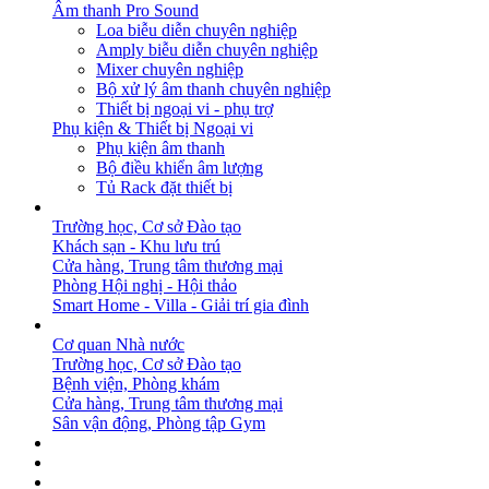
Âm thanh Pro Sound
Loa biễu diễn chuyên nghiệp
Amply biễu diễn chuyên nghiệp
Mixer chuyên nghiệp
Bộ xử lý âm thanh chuyên nghiệp
Thiết bị ngoại vi - phụ trợ
Phụ kiện & Thiết bị Ngoại vi
Phụ kiện âm thanh
Bộ điều khiển âm lượng
Tủ Rack đặt thiết bị
GIẢI PHÁP
Trường học, Cơ sở Đào tạo
Khách sạn - Khu lưu trú
Cửa hàng, Trung tâm thương mại
Phòng Hội nghị - Hội thảo
Smart Home - Villa - Giải trí gia đình
DỰ ÁN
Cơ quan Nhà nước
Trường học, Cơ sở Đào tạo
Bệnh viện, Phòng khám
Cửa hàng, Trung tâm thương mại
Sân vận động, Phòng tập Gym
BẢN TIN
DOWNLOAD
LIÊN HỆ