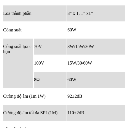
Loa thành phần
8” x 1, 1” x1”
Công suất
60W
Công suất lựa c
70V
8W/15W/30W
họn
100V
15W/30/60W
8Ω
60W
Cường độ âm (1m,1W)
92±2dB
Cường độ âm tối đa SPL(1M)
110±2dB