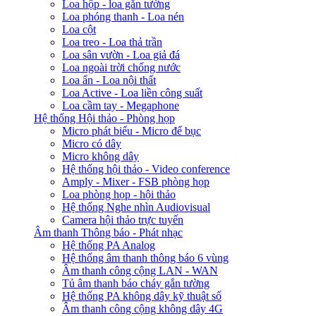
Loa hộp - loa gắn tường
Loa phóng thanh - Loa nén
Loa cột
Loa treo - Loa thả trần
Loa sân vườn - Loa giả đá
Loa ngoài trời chống nước
Loa ẩn - Loa nội thất
Loa Active - Loa liền công suất
Loa cầm tay - Megaphone
Hệ thống Hội thảo - Phòng họp
Micro phát biểu - Micro để bục
Micro có dây
Micro không dây
Hệ thống hội thảo - Video conference
Amply - Mixer - FSB phòng họp
Loa phòng họp - hội thảo
Hệ thống Nghe nhìn Audiovisual
Camera hội thảo trực tuyến
Âm thanh Thông báo - Phát nhạc
Hệ thống PA Analog
Hệ thống âm thanh thông báo 6 vùng
Âm thanh công cộng LAN - WAN
Tủ âm thanh báo cháy gắn tường
Hệ thống PA không dây kỹ thuật số
Âm thanh công cộng không dây 4G