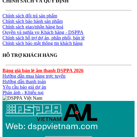
CHÍNH SÁCH VÀ QUY ĐỊNH
Chính sách đổi trả sản phẩm
Chính sách bảo hành sản phẩm
Chính sách giao/nhận hàng hoá
Quyền và nghĩa vụ Khách hàng - DSPPA
Chính sách hỗ trợ dự án, phân phối, bán lẻ
Chính sách bảo mật thông tin khách hàng
HỖ TRỢ KHÁCH HÀNG
Bảng giá bán lẻ âm thanh DSPPA 2026
Hướng dẫn mua hàng trực tuyến
Hướng dẫn thanh toán
Yêu cầu báo giá dự án
Phán ánh - Khiếu nại