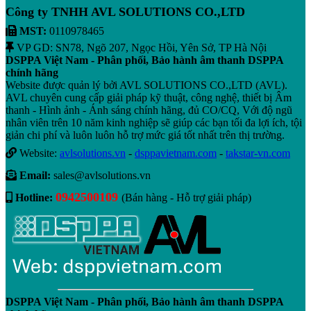
Công ty TNHH AVL SOLUTIONS CO.,LTD
MST:
0110978465
VP GD: SN78, Ngõ 207, Ngọc Hồi, Yên Sở, TP Hà Nội
DSPPA Việt Nam - Phân phối, Bảo hành âm thanh DSPPA
chính hãng
Website được quản lý bởi AVL SOLUTIONS CO.,LTD (AVL).
AVL chuyên cung cấp giải pháp kỹ thuật, công nghệ, thiết bị Âm
thanh - Hình ảnh - Ánh sáng chính hãng, đủ CO/CQ, Với độ ngũ
nhân viên trên 10 năm kinh nghiệp sẽ giúp các bạn tối đa lợi ích, tội
giản chi phí và luôn luôn hỗ trợ mức giá tốt nhất trên thị trường.
Website:
avlsolutions.vn
-
dsppavietnam.com
-
takstar-vn.com
Email:
sales@avlsolutions.vn
0942500109
Hotline:
(Bán hàng - Hỗ trợ giải pháp)
DSPPA Việt Nam - Phân phối, Bảo hành âm thanh DSPPA