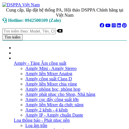
Cung cấp, lắp đặt hệ thống PA, Hội thảo DSPPA Chính hãng tại
Việt Nam
Hotline: 0942500109 (Zalo)
TRANG CHỦ
GIỚI THIỆU
DANH MỤC SẢN PHẨM
Amply - Tăng Âm công suất
Amply Mini - Amply Stereo
Amply liền Mixer Analog
Amply công suất Class D
Amply liền Mixer chia vùng
Amply phòng học, phòng họp
Amply phát nhạc cho Shop, Nhà hàng
Amply cục đẩy công suất lớn
Amply liền Mixer đa chức năng
Amply 2 kênh - 4 kênh
Amply IP - Amply chuẩn Dante
Loa thông báo - Phát nhạc nền
Loa âm trần