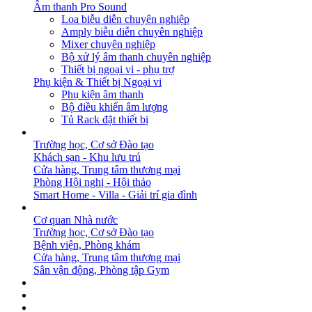
Âm thanh Pro Sound
Loa biễu diễn chuyên nghiệp
Amply biễu diễn chuyên nghiệp
Mixer chuyên nghiệp
Bộ xử lý âm thanh chuyên nghiệp
Thiết bị ngoại vi - phụ trợ
Phụ kiện & Thiết bị Ngoại vi
Phụ kiện âm thanh
Bộ điều khiển âm lượng
Tủ Rack đặt thiết bị
GIẢI PHÁP
Trường học, Cơ sở Đào tạo
Khách sạn - Khu lưu trú
Cửa hàng, Trung tâm thương mại
Phòng Hội nghị - Hội thảo
Smart Home - Villa - Giải trí gia đình
DỰ ÁN
Cơ quan Nhà nước
Trường học, Cơ sở Đào tạo
Bệnh viện, Phòng khám
Cửa hàng, Trung tâm thương mại
Sân vận động, Phòng tập Gym
BẢN TIN
DOWNLOAD
LIÊN HỆ