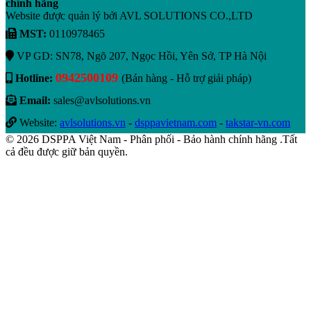
chính hãng
Website được quản lý bởi AVL SOLUTIONS CO.,LTD
MST:
0110978465
VP GD: SN78, Ngõ 207, Ngọc Hồi, Yên Sở, TP Hà Nội
0942500109
Hotline:
(Bán hàng - Hỗ trợ giải pháp)
Email:
sales@avlsolutions.vn
Website:
avlsolutions.vn
-
dsppavietnam.com
-
takstar-vn.com
© 2026 DSPPA Việt Nam - Phân phối - Bảo hành chính hãng .Tất
cả đều được giữ bản quyền.