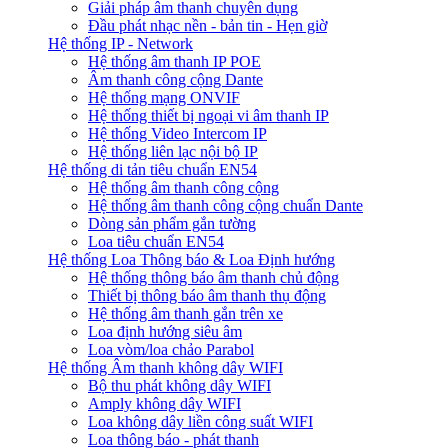
Giải pháp âm thanh chuyên dụng
Đầu phát nhạc nền - bản tin - Hẹn giờ
Hệ thống IP - Network
Hệ thống âm thanh IP POE
Âm thanh công cộng Dante
Hệ thống mạng ONVIF
Hệ thống thiết bị ngoại vi âm thanh IP
Hệ thống Video Intercom IP
Hệ thống liên lạc nội bộ IP
Hệ thống di tản tiêu chuẩn EN54
Hệ thống âm thanh công cộng
Hệ thống âm thanh công cộng chuẩn Dante
Dòng sản phẩm gắn tường
Loa tiêu chuẩn EN54
Hệ thống Loa Thông báo & Loa Định hướng
Hệ thống thông báo âm thanh chủ động
Thiết bị thông báo âm thanh thụ động
Hệ thống âm thanh gắn trên xe
Loa định hướng siêu âm
Loa vòm/loa chảo Parabol
Hệ thống Âm thanh không dây WIFI
Bộ thu phát không dây WIFI
Amply không dây WIFI
Loa không dây liền công suất WIFI
Loa thông báo - phát thanh