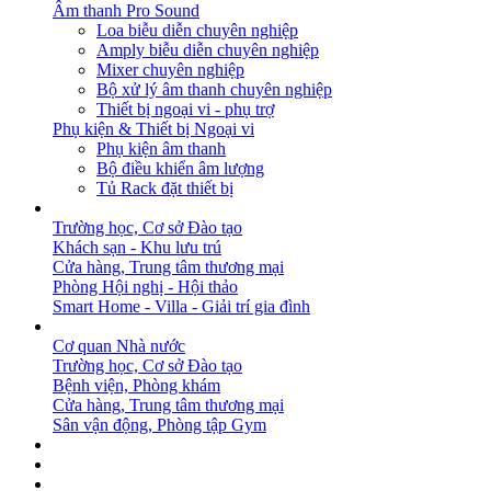
Âm thanh Pro Sound
Loa biễu diễn chuyên nghiệp
Amply biễu diễn chuyên nghiệp
Mixer chuyên nghiệp
Bộ xử lý âm thanh chuyên nghiệp
Thiết bị ngoại vi - phụ trợ
Phụ kiện & Thiết bị Ngoại vi
Phụ kiện âm thanh
Bộ điều khiển âm lượng
Tủ Rack đặt thiết bị
GIẢI PHÁP
Trường học, Cơ sở Đào tạo
Khách sạn - Khu lưu trú
Cửa hàng, Trung tâm thương mại
Phòng Hội nghị - Hội thảo
Smart Home - Villa - Giải trí gia đình
DỰ ÁN
Cơ quan Nhà nước
Trường học, Cơ sở Đào tạo
Bệnh viện, Phòng khám
Cửa hàng, Trung tâm thương mại
Sân vận động, Phòng tập Gym
BẢN TIN
DOWNLOAD
LIÊN HỆ