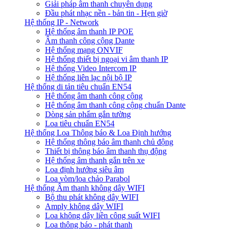
Giải pháp âm thanh chuyên dụng
Đầu phát nhạc nền - bản tin - Hẹn giờ
Hệ thống IP - Network
Hệ thống âm thanh IP POE
Âm thanh công cộng Dante
Hệ thống mạng ONVIF
Hệ thống thiết bị ngoại vi âm thanh IP
Hệ thống Video Intercom IP
Hệ thống liên lạc nội bộ IP
Hệ thống di tản tiêu chuẩn EN54
Hệ thống âm thanh công cộng
Hệ thống âm thanh công cộng chuẩn Dante
Dòng sản phẩm gắn tường
Loa tiêu chuẩn EN54
Hệ thống Loa Thông báo & Loa Định hướng
Hệ thống thông báo âm thanh chủ động
Thiết bị thông báo âm thanh thụ động
Hệ thống âm thanh gắn trên xe
Loa định hướng siêu âm
Loa vòm/loa chảo Parabol
Hệ thống Âm thanh không dây WIFI
Bộ thu phát không dây WIFI
Amply không dây WIFI
Loa không dây liền công suất WIFI
Loa thông báo - phát thanh