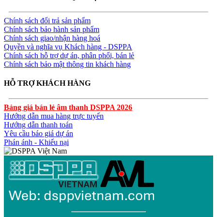
Chính sách đổi trả sản phẩm
Chính sách bảo hành sản phẩm
Chính sách giao/nhận hàng hoá
Quyền và nghĩa vụ Khách hàng - DSPPA
Chính sách hỗ trợ dự án, phân phối, bán lẻ
Chính sách bảo mật thông tin khách hàng
HỖ TRỢ KHÁCH HÀNG
Bảng giá bán lẻ âm thanh DSPPA 2026
Hướng dẫn mua hàng trực tuyến
Hướng dẫn thanh toán
Yêu cầu báo giá dự án
Phán ánh - Khiếu nại