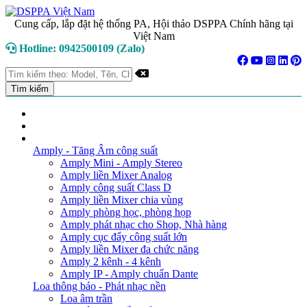
Cung cấp, lắp đặt hệ thống PA, Hội thảo DSPPA Chính hãng tại
Việt Nam
Hotline: 0942500109 (Zalo)
TRANG CHỦ
GIỚI THIỆU
DANH MỤC SẢN PHẨM
Amply - Tăng Âm công suất
Amply Mini - Amply Stereo
Amply liền Mixer Analog
Amply công suất Class D
Amply liền Mixer chia vùng
Amply phòng học, phòng họp
Amply phát nhạc cho Shop, Nhà hàng
Amply cục đẩy công suất lớn
Amply liền Mixer đa chức năng
Amply 2 kênh - 4 kênh
Amply IP - Amply chuẩn Dante
Loa thông báo - Phát nhạc nền
Loa âm trần