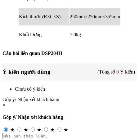
Kích thước (R×C×S)
250mm×250mm×355mm
Khối lượng
7.0kg
Câu hỏi liên quan DSP204H
Ý kiến người dùng
(Tổng số
0
Ý kiến)
Chưa có ý kiến
Góp ý/ Nhận xét khách hàng
×
Góp ý/ Nhận xét khách hàng
★
★
★
★
★