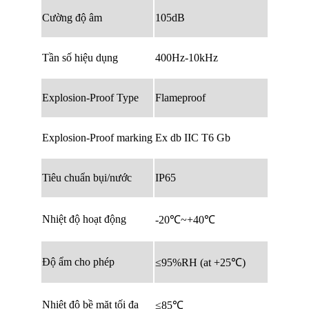
Cường độ âm
105dB
Tần số hiệu dụng
400Hz-10kHz
Explosion-Proof Type
Flameproof
Explosion-Proof marking
Ex db IIC T6 Gb
Tiêu chuẩn bụi/nước
IP65
Nhiệt độ hoạt động
-20℃~+40℃
Độ ẩm cho phép
≤95%RH (at +25℃)
Nhiệt độ bề mặt tối đa
≤85℃