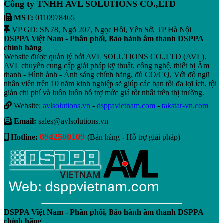
Công ty TNHH AVL SOLUTIONS CO.,LTD
MST:
0110978465
VP GD: SN78, Ngõ 207, Ngọc Hồi, Yên Sở, TP Hà Nội
DSPPA Việt Nam - Phân phối, Bảo hành âm thanh DSPPA
chính hãng
Website được quản lý bởi AVL SOLUTIONS CO.,LTD (AVL).
AVL chuyên cung cấp giải pháp kỹ thuật, công nghệ, thiết bị Âm
thanh - Hình ảnh - Ánh sáng chính hãng, đủ CO/CQ, Với độ ngũ
nhân viên trên 10 năm kinh nghiệp sẽ giúp các bạn tối đa lợi ích, tội
giản chi phí và luôn luôn hỗ trợ mức giá tốt nhất trên thị trường.
Website:
avlsolutions.vn
-
dsppavietnam.com
-
takstar-vn.com
Email:
sales@avlsolutions.vn
0942500109
Hotline:
(Bán hàng - Hỗ trợ giải pháp)
DSPPA Việt Nam - Phân phối, Bảo hành âm thanh DSPPA
chính hãng