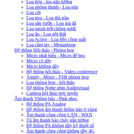
Loa hộp - loa gắn tường
Loa phóng thanh - Loa nén
Loa cột
Loa treo - Loa thả trần
Loa sân vườn - Loa giả đá
Loa ngoài trời chống nước
Loa ẩn - Loa nội thất
Loa Active - Loa liền công suất
Loa cầm tay - Megaphone
Hệ thống Hội thảo - Phòng họp
Micro phát biểu - Micro để bục
Micro có dây
Micro không dây
Hệ thống hội thảo - Video conference
Amply - Mixer - FSB phòng họp
Loa phòng họp - hội thảo
Hệ thống Nghe nhìn Audiovisual
Camera hội thảo trực tuyến
Âm thanh Thông báo - Phát nhạc
Hệ thống PA Analog
Hệ thống âm thanh thông báo 6 vùng
Âm thanh công cộng LAN - WAN
Tủ âm thanh báo cháy gắn tường
Hệ thống PA không dây kỹ thuật số
Âm thanh công cộng không dây 4G