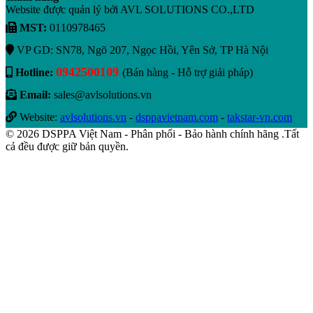
Website được quản lý bởi AVL SOLUTIONS CO.,LTD
MST:
0110978465
VP GD: SN78, Ngõ 207, Ngọc Hồi, Yên Sở, TP Hà Nội
0942500109
Hotline:
(Bán hàng - Hỗ trợ giải pháp)
Email:
sales@avlsolutions.vn
Website:
avlsolutions.vn
-
dsppavietnam.com
-
takstar-vn.com
© 2026 DSPPA Việt Nam - Phân phối - Bảo hành chính hãng .Tất
cả đều được giữ bản quyền.