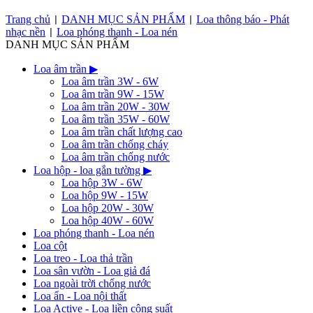
Trang chủ
DANH MỤC SẢN PHẨM
Loa thông báo - Phát
|
|
nhạc nền
Loa phóng thanh - Loa nén
|
DANH MỤC SẢN PHẨM
Loa âm trần
▶
Loa âm trần 3W - 6W
Loa âm trần 9W - 15W
Loa âm trần 20W - 30W
Loa âm trần 35W - 60W
Loa âm trần chất lượng cao
Loa âm trần chống cháy
Loa âm trần chống nước
Loa hộp - loa gắn tường
▶
Loa hộp 3W - 6W
Loa hộp 9W - 15W
Loa hộp 20W - 30W
Loa hộp 40W - 60W
Loa phóng thanh - Loa nén
Loa cột
Loa treo - Loa thả trần
Loa sân vườn - Loa giả đá
Loa ngoài trời chống nước
Loa ẩn - Loa nội thất
Loa Active - Loa liền công suất