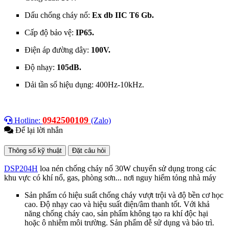
Dấu chống cháy nổ:
Ex db IIC T6 Gb.
Cấp độ bảo vệ:
IP65.
Điện áp đường dây:
100V.
Độ nhạy:
105dB.
Dải tần số hiệu dụng: 400Hz-10kHz.
0942500109
Hotline:
(Zalo)
Để lại lời nhắn
Thông số kỹ thuật
Đặt câu hỏi
DSP204H
l
oa nén chống cháy nổ 30W chuyển sử dụng trong các
khu vực có khí nổ, gas, phòng sơn... nơi nguy hiểm tỏng nhà máy
Sản phẩm có hiệu suất chống cháy vượt trội và độ bền cơ học
cao. Độ nhạy cao và hiệu suất điện/âm thanh tốt. Với khả
năng chống cháy cao, sản phẩm không tạo ra khí độc hại
hoặc ô nhiễm môi trường. Sản phẩm dễ sử dụng và bảo trì.